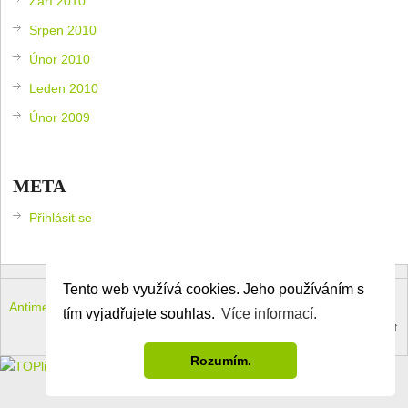
Září 2010
Srpen 2010
Únor 2010
Leden 2010
Únor 2009
META
Přihlásit se
Tento web využívá cookies. Jeho používáním s
Antimeloun – komouši dneška
Copyright © 2026.
tím vyjadřujete souhlas.
Více informací.
Theme by
MyThemeShop
.
Back to Top ↑
Rozumím.