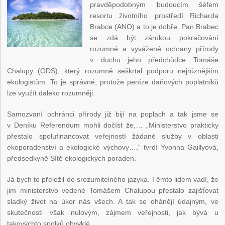
pravděpodobným budoucím šéfem
resortu životního prostředí Richarda
Brabce (ANO) a to je dobře. Pan Brabec
se zdá být zárukou pokračování
rozumné a vyvážené ochrany přírody
v duchu jeho předchůdce Tomáše
Chalupy (ODS), který rozumně seškrtal podporu nejrůznějším
ekologistům. To je správné, protože peníze daňových poplatníků
lze využít daleko rozumněji.
Samozvaní ochránci přírody již bijí na poplach a tak jsme se
v Deníku Referendum mohli dočíst že,… „Ministerstvo prakticky
přestalo spolufinancovat veřejností žádané služby v oblasti
ekoporadenství a ekologické výchovy…,“ tvrdí Yvonna Gaillyová,
předsedkyně Sítě ekologických poraden.
Já bych to přeložil do srozumitelného jazyka. Těmto lidem vadí, že
jim ministerstvo vedené Tomášem Chalupou přestalo zajišťovat
sladký život na úkor nás všech. A tak se ohánějí údajným, ve
skutečnosti však nulovým, zájmem veřejnosti, jak bývá u
takovýchto spolků obvyklé.