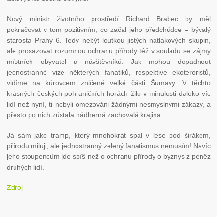
Nový ministr životního prostředí Richard Brabec by měl
pokračovat v tom pozitivním, co začal jeho předchůdce – bývalý
starosta Prahy 6. Tedy nebýt loutkou jistých nátlakových skupin,
ale prosazovat rozumnou ochranu přírody též v souladu se zájmy
místních obyvatel a návštěvníků. Jak mohou dopadnout
jednostranné vize některých fanatiků, respektive ekoteroristů,
vidíme na kůrovcem zničené velké části Šumavy. V těchto
krásných českých pohraničních horách žilo v minulosti daleko víc
lidí než nyní, ti nebyli omezováni žádnými nesmyslnými zákazy, a
přesto po nich zůstala nádherná zachovalá krajina.
Já sám jako tramp, který mnohokrát spal v lese pod širákem,
přírodu miluji, ale jednostranný zelený fanatismus nemusím! Navíc
jeho stoupencům jde spíš než o ochranu přírody o byznys z peněz
druhých lidí.
Zdroj