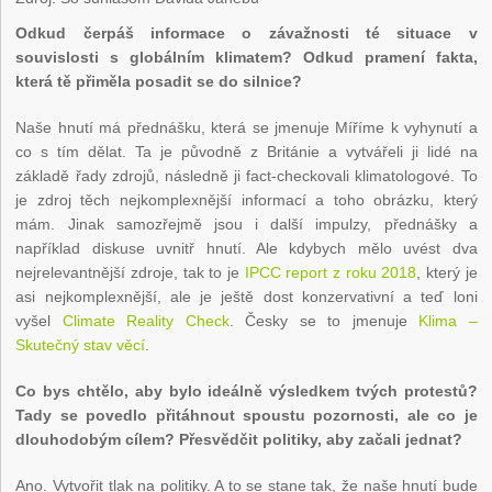
Odkud čerpáš informace o závažnosti té situace v
souvislosti s globálním klimatem? Odkud pramení fakta,
která tě přiměla posadit se do silnice?
Naše hnutí má přednášku, která se jmenuje Míříme k vyhynutí a
co s tím dělat. Ta je původně z Británie a vytvářeli ji lidé na
základě řady zdrojů, následně ji fact-checkovali klimatologové. To
je zdroj těch nejkomplexnější informací a toho obrázku, který
mám. Jinak samozřejmě jsou i další impulzy, přednášky a
například diskuse uvnitř hnutí. Ale kdybych mělo uvést dva
nejrelevantnější zdroje, tak to je
IPCC report z roku 2018
, který je
asi nejkomplexnější, ale je ještě dost konzervativní a teď loni
vyšel
Climate Reality Check
. Česky se to jmenuje
Klima –
Skutečný stav věcí
.
Co bys chtělo, aby bylo ideálně výsledkem tvých protestů?
Tady se povedlo přitáhnout spoustu pozornosti, ale co je
dlouhodobým cílem? Přesvědčit politiky, aby začali jednat?
Ano. Vytvořit tlak na politiky. A to se stane tak, že naše hnutí bude