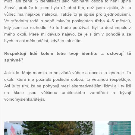
muž, ani žena. S identifikací jako nebinární osoba to není úplně
žhavé, protože to jsem bylo už před tím, než jsem zjistilo, že to
vůbec má nějakou nálepku. Takže to je spíše pro zjednodušení.
Ve středním rodě o sobě mluvím posledních třeba 4–5 měsíců,
kdy jsem se rozhodlo, že to budu používat. Byl to dost impuls z
mého okolí, které mi dávalo najevo, že je s tím v pohodě a že
bych to asi mělo udělat, když to tak cítím.
Respektují lidé kolem tebe tvoji identitu a oslovují tě
správně?
Jak kdo. Moje mamka to nezvládá vůbec a docela to ignoruje. To
okolí, které mě poznalo poslední dobou, to většinou respektuje.
Asi je to tím, že se pohybuji mezi alternativnějšími lidmi a i ty lidi
na škole jsou většinou uměleckého zaměření a bývají
volnomyšlenkářštější.