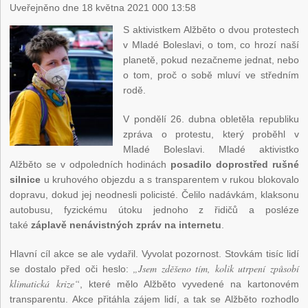
Uveřejněno dne 18 května 2021 000 13:58
S aktivistkem Alžběto o dvou protestech
v Mladé Boleslavi, o tom, co hrozí naší
planetě, pokud nezačneme jednat, nebo
o tom, proč o sobě mluví ve středním
rodě.
V pondělí 26. dubna obletěla republiku
zpráva o protestu, který proběhl v
Mladé Boleslavi. Mladé aktivistko
Alžběto se v odpoledních hodinách
posadilo doprostřed rušné
silnice
u kruhového objezdu a s transparentem v rukou blokovalo
dopravu, dokud jej neodnesli policisté. Čelilo nadávkám, klaksonu
autobusu, fyzickému útoku jednoho z řidičů a posléze
také
záplavě nenávistných zpráv na internetu
.
Hlavní cíl akce se ale vydařil. Vyvolat pozornost. Stovkám tisíc lidí
„Jsem zděšeno tím, kolik utrpení způsobí
se dostalo před oči heslo:
klimatická krize“
, které mělo Alžběto vyvedené na kartonovém
transparentu. Akce přitáhla zájem lidí, a tak se Alžběto rozhodlo