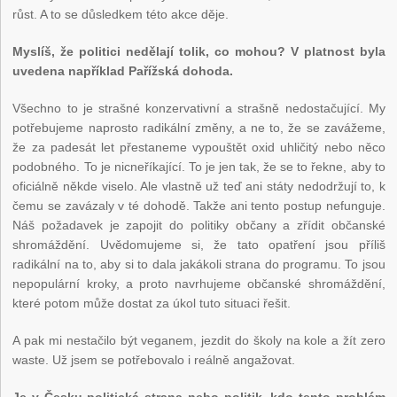
růst. A to se důsledkem této akce děje.
Myslíš, že politici nedělají tolik, co mohou? V platnost byla
uvedena například Pařížská dohoda.
Všechno to je strašné konzervativní a strašně nedostačující. My
potřebujeme naprosto radikální změny, a ne to, že se zavážeme,
že za padesát let přestaneme vypouštět oxid uhličitý nebo něco
podobného. To je nicneříkající. To je jen tak, že se to řekne, aby to
oficiálně někde viselo. Ale vlastně už teď ani státy nedodržují to, k
čemu se zavázaly v té dohodě. Takže ani tento postup nefunguje.
Náš požadavek je zapojit do politiky občany a zřídit občanské
shromáždění. Uvědomujeme si, že tato opatření jsou příliš
radikální na to, aby si to dala jakákoli strana do programu. To jsou
nepopulární kroky, a proto navrhujeme občanské shromáždění,
které potom může dostat za úkol tuto situaci řešit.
A pak mi nestačilo být veganem, jezdit do školy na kole a žít zero
waste. Už jsem se potřebovalo i reálně angažovat.