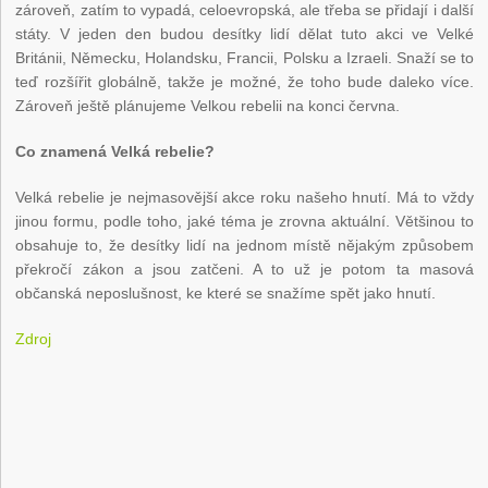
zároveň, zatím to vypadá, celoevropská, ale třeba se přidají i další
státy. V jeden den budou desítky lidí dělat tuto akci ve Velké
Británii, Německu, Holandsku, Francii, Polsku a Izraeli. Snaží se to
teď rozšířit globálně, takže je možné, že toho bude daleko více.
Zároveň ještě plánujeme Velkou rebelii na konci června.
Co znamená Velká rebelie?
Velká rebelie je nejmasovější akce roku našeho hnutí. Má to vždy
jinou formu, podle toho, jaké téma je zrovna aktuální. Většinou to
obsahuje to, že desítky lidí na jednom místě nějakým způsobem
překročí zákon a jsou zatčeni. A to už je potom ta masová
občanská neposlušnost, ke které se snažíme spět jako hnutí.
Zdroj