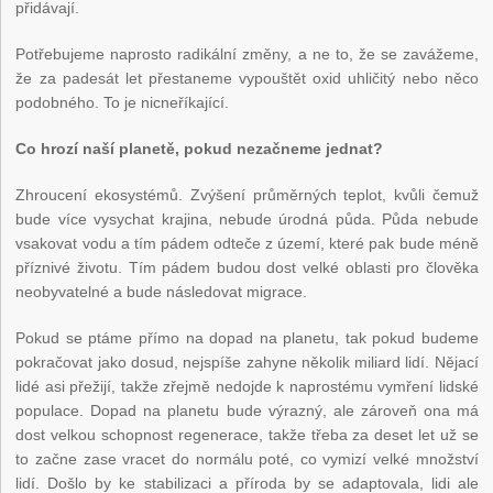
přidávají.
Potřebujeme naprosto radikální změny, a ne to, že se zavážeme,
že za padesát let přestaneme vypouštět oxid uhličitý nebo něco
podobného. To je nicneříkající.
Co hrozí naší planetě, pokud nezačneme jednat?
Zhroucení ekosystémů. Zvýšení průměrných teplot, kvůli čemuž
bude více vysychat krajina, nebude úrodná půda. Půda nebude
vsakovat vodu a tím pádem odteče z území, které pak bude méně
příznivé životu. Tím pádem budou dost velké oblasti pro člověka
neobyvatelné a bude následovat migrace.
Pokud se ptáme přímo na dopad na planetu, tak pokud budeme
pokračovat jako dosud, nejspíše zahyne několik miliard lidí. Nějací
lidé asi přežijí, takže zřejmě nedojde k naprostému vymření lidské
populace. Dopad na planetu bude výrazný, ale zároveň ona má
dost velkou schopnost regenerace, takže třeba za deset let už se
to začne zase vracet do normálu poté, co vymizí velké množství
lidí. Došlo by ke stabilizaci a příroda by se adaptovala, lidi ale