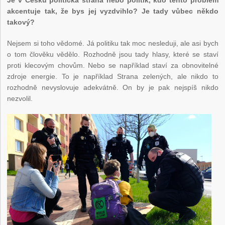
Je v Česku politická strana nebo politik, kdo tento problém
akcentuje tak, že bys jej vyzdvihlo? Je tady vůbec někdo
takový?
Nejsem si toho vědomé. Já politiku tak moc nesleduji, ale asi bych
o tom člověku vědělo. Rozhodně jsou tady hlasy, které se staví
proti klecovým chovům. Nebo se například staví za obnovitelné
zdroje energie. To je například Strana zelených, ale nikdo to
rozhodně nevyslovuje adekvátně. On by je pak nejspíš nikdo
nezvolil.