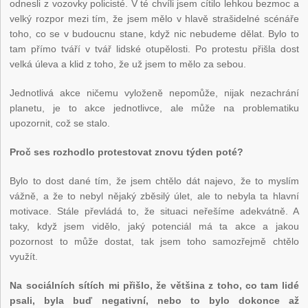
odnesli z vozovky policisté. V té chvíli jsem cítilo lehkou bezmoc a
velký rozpor mezi tím, že jsem mělo v hlavě strašidelné scénáře
toho, co se v budoucnu stane, když nic nebudeme dělat. Bylo to
tam přímo tváří v tvář lidské otupělosti. Po protestu přišla dost
velká úleva a klid z toho, že už jsem to mělo za sebou.
Jednotlivá akce ničemu vyloženě nepomůže, nijak nezachrání
planetu, je to akce jednotlivce, ale může na problematiku
upozornit, což se stalo.
Proč ses rozhodlo protestovat znovu týden poté?
Bylo to dost dané tím, že jsem chtělo dát najevo, že to myslím
vážně, a že to nebyl nějaký zběsilý úlet, ale to nebyla ta hlavní
motivace. Stále převládá to, že situaci neřešíme adekvátně. A
taky, když jsem vidělo, jaký potenciál má ta akce a jakou
pozornost to může dostat, tak jsem toho samozřejmě chtělo
využít.
Na sociálních sítích mi přišlo, že většina z toho, co tam lidé
psali, byla buď negativní, nebo to bylo dokonce až