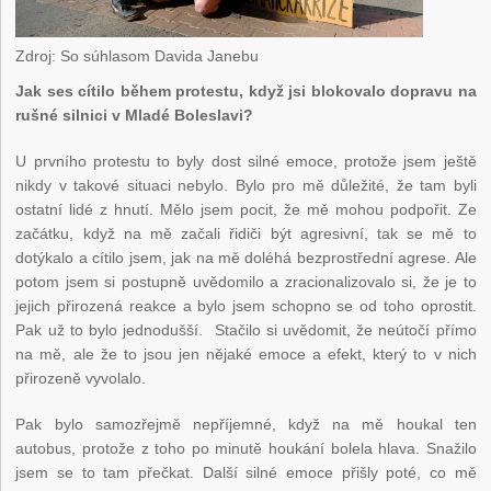
Zdroj: So súhlasom Davida Janebu
Jak ses cítilo během protestu, když jsi blokovalo dopravu na
rušné silnici v Mladé Boleslavi?
U prvního protestu to byly dost silné emoce, protože jsem ještě
nikdy v takové situaci nebylo. Bylo pro mě důležité, že tam byli
ostatní lidé z hnutí. Mělo jsem pocit, že mě mohou podpořit. Ze
začátku, když na mě začali řidiči být agresivní, tak se mě to
dotýkalo a cítilo jsem, jak na mě doléhá bezprostřední agrese. Ale
potom jsem si postupně uvědomilo a zracionalizovalo si, že je to
jejich přirozená reakce a bylo jsem schopno se od toho oprostit.
Pak už to bylo jednodušší. Stačilo si uvědomit, že neútočí přímo
na mě, ale že to jsou jen nějaké emoce a efekt, který to v nich
přirozeně vyvolalo.
Pak bylo samozřejmě nepříjemné, když na mě houkal ten
autobus, protože z toho po minutě houkání bolela hlava. Snažilo
jsem se to tam přečkat. Další silné emoce přišly poté, co mě