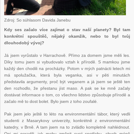
Zdroj: So súhlasom Davida Janebu
Kdy ses začalo více zajímat o stav naší planety? Byl tam
konkrétní spouštěč, nějaký okamžik, nebo to byl tvůj
dlouhodobý vývoj?
Já jsem vyrůstalo v Harrachově. Přímo za domem jsme měli les.
Díky tomu jsem si vybudovalo vztah k přírodě. S mamkou jsme
každý den chodili na procházky. Potom v mých patnácti letech mi
má spolužačka, která byla veganka, asi v pěti minutách
představila argumenty, proč být veganem a já jsem se ještě ten
den rozhodlo, že přestanu jíst maso. A pak se ke mně začaly
dostávat informace o tom, co všechno lidstvo způsobuje přírodě a
začalo mě to dost bolet. Bylo jsem z toho zoufalé.
Pak jsem jelo ještě to léto na environmentální tábor, který vedli
studenti z Masarykovy univerzity, konkrétně z environmentální
katedry, v Brně. A tam jsem na to zvládlo kompletně nahlédnout.
Oni mi poradili, jak mohu změnit svoji spotřebu, abych méně