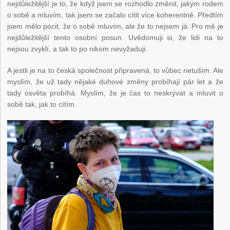
nejdůležitější je to, že když jsem se rozhodlo změnit, jakým rodem
o sobě a mluvím, tak jsem se začalo cítit více koherentně. Předtím
jsem mělo pocit, že o sobě mluvím, ale že to nejsem já. Pro mě je
nejdůležitější tento osobní posun. Uvědomuji si, že lidi na to
nejsou zvyklí, a tak to po nikom nevyžaduji.
A jestli je na to česká společnost připravená, to vůbec netuším. Ale
myslím, že už tady nějaké duhové změny probíhají pár let a že
tady osvěta probíhá. Myslím, že je čas to neskrývat a mluvit o
sobě tak, jak to cítím.