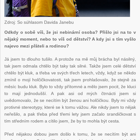
Zdroj: So súhlasom Davida Janebu
Odkdy o sobě víš, že jsi nebinární osoba? Přišlo jsi na to v
nějaký moment, nebo to víš od dětství? A kdy jsi s tím vyšlo
najevo mezi přáteli a rodinou?
Já jsem to dlouho tušilo. A protože na mě můj brácha byl násilný,
tak jsem odmala chtělo být taky tak silné. Takže jsem celé dětství
chtělo být kluk, a třeba ve svých třech letech, vždy, když se někdo
zmínil o mojí holčičkovatosti, tak jsem prohlašovalo, že stejně za
měsíc budu kluk. Bylo to vždy přítomné a mělo jsem pocit, že kluci
to mají jednodušší. A pak asi od mých čtrnácti jsem si
uvědomovalo, že se necítím být ženou ani holčičkou. Byly mi vždy
protivné stereotypy, které se k tomu vážou. Ale nikdy jsem to nějak
neřešilo, a pak třeba před třemi lety jsem začalo srandičkovat s
tím středním rodem a cítilo jsem, že by to mohla být cesta.
Před nějakou dobou jsem došlo k tomu, že se necítím být ani