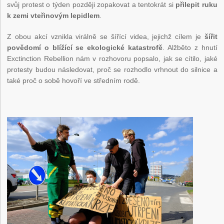
svůj protest o týden později zopakovat a tentokrát si
přilepit ruku
k zemi vteřinovým lepidlem
.
Z obou akcí vznikla virálně se šířící videa, jejichž cílem je
šířit
povědomí o blížící se ekologické katastrofě
. Alžběto z hnutí
Exctinction Rebellion nám v rozhovoru popsalo, jak se cítilo, jaké
protesty budou následovat, proč se rozhodlo vrhnout do silnice a
také proč o sobě hovoří ve středním rodě.