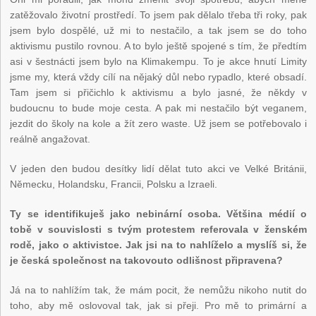
zatěžovalo životní prostředí. To jsem pak dělalo třeba tři roky, pak
jsem bylo dospělé, už mi to nestačilo, a tak jsem se do toho
aktivismu pustilo rovnou. A to bylo ještě spojené s tím, že předtím
asi v šestnácti jsem bylo na Klimakempu. To je akce hnutí Limity
jsme my, která vždy cílí na nějaký důl nebo rypadlo, které obsadí.
Tam jsem si přičichlo k aktivismu a bylo jasné, že někdy v
budoucnu to bude moje cesta. A pak mi nestačilo být veganem,
jezdit do školy na kole a žít zero waste. Už jsem se potřebovalo i
reálně angažovat.
V jeden den budou desítky lidí dělat tuto akci ve Velké Británii,
Německu, Holandsku, Francii, Polsku a Izraeli.
Ty se identifikuješ jako nebinární osoba. Většina médií o
tobě v souvislosti s tvým protestem referovala v ženském
rodě, jako o aktivistce. Jak jsi na to nahlíželo a myslíš si, že
je česká společnost na takovouto odlišnost připravena?
Já na to nahlížím tak, že mám pocit, že nemůžu nikoho nutit do
toho, aby mě oslovoval tak, jak si přeji. Pro mě to primární a