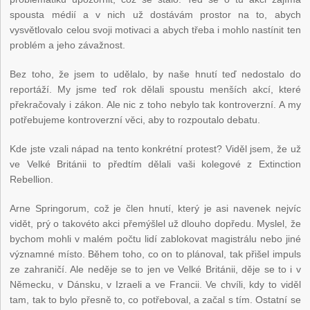
spousta médií a v nich už dostávám prostor na to, abych
vysvětlovalo celou svoji motivaci a abych třeba i mohlo nastínit ten
problém a jeho závažnost.
Bez toho, že jsem to udělalo, by naše hnutí teď nedostalo do
reportáží. My jsme teď rok dělali spoustu menších akcí, které
překračovaly i zákon. Ale nic z toho nebylo tak kontroverzní. A my
potřebujeme kontroverzní věci, aby to rozpoutalo debatu.
Kde jste vzali nápad na tento konkrétní protest? Viděl jsem, že už
ve Velké Británii to předtím dělali vaši kolegové z Extinction
Rebellion.
Arne Springorum, což je člen hnutí, který je asi navenek nejvíc
vidět, prý o takovéto akci přemýšlel už dlouho dopředu. Myslel, že
bychom mohli v malém počtu lidí zablokovat magistrálu nebo jiné
významné místo. Během toho, co on to plánoval, tak přišel impuls
ze zahraničí. Ale neděje se to jen ve Velké Británii, děje se to i v
Německu, v Dánsku, v Izraeli a ve Francii. Ve chvíli, kdy to viděl
tam, tak to bylo přesně to, co potřeboval, a začal s tím. Ostatní se