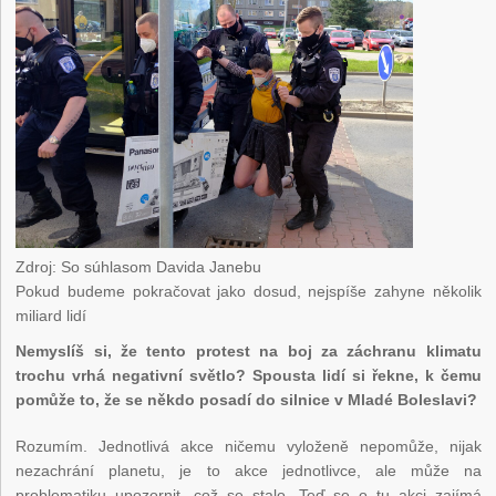
Zdroj: So súhlasom Davida Janebu
Pokud budeme pokračovat jako dosud, nejspíše zahyne několik
miliard lidí
Nemyslíš si, že tento protest na boj za záchranu klimatu
trochu vrhá negativní světlo? Spousta lidí si řekne, k čemu
pomůže to, že se někdo posadí do silnice v Mladé Boleslavi?
Rozumím. Jednotlivá akce ničemu vyloženě nepomůže, nijak
nezachrání planetu, je to akce jednotlivce, ale může na
problematiku upozornit, což se stalo. Teď se o tu akci zajímá