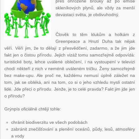
přes ohrožené brouky až po emise
skleníkových plynů, ale vždy za menší
devastaci světa, je obdivuhodný.
Člověk to těm klukům a holkám z
Greenpeace a Hnutí Duha tak nějak
věří. Věří jim, že to dělají z přesvědčení, zadarmo, a že jim jde
fakt jen o čistou přírodu. Jejich vizáž tomu samozřejmě odpovídá:
turistické boty, lehce uválené oblečení, i na vystoupení v televizi
chodí někteří z nich v neméně uváleném tričku. Ženy samozřejmě
bez make-upu. Ale proč ne, každému nemusí úplně záležet na
tom, jak se obléká, ani na tom, co si o jeho vzhledu myslí ostatní
lidé. Jde přeci o přírodu. Jenže, je to celé pravda? Fakt jim jde jen
o přírodu?
Grýnpís oficiálně chtějí tohle:
chránit biodiverzitu ve všech podobách
zabránit znečišťování a plenění oceánů, půdy, lesů, atmosféry
a vody