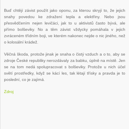
Buď chtějí závist použít jako oponu, za kterou skryjí to, že jejich
snahy povedou ke zdražení tepla a elektřiny. Nebo jsou
přesvědčením nejen levičáci, jak to u aktivistů často bývá, ale
přímo bolševiky. No a těm závist vždycky pomáhala v jejich
zvráceném třídním boji, ve kterém nakonec nejde o nic jiného, než
o kolosální krádež.
Věčná škoda, protože jinak je snaha o čistý vzduch a o to, aby se
zdroje České republiky nerozdávaly za babku, úplně na místě. Jen
se na tom nedá spolupracovat s bolševiky. Protože u nich účel
světí prostředky, když se kácí les, tak létají třísky a pravda je to
poslední, co je zajímá.
Zdroj