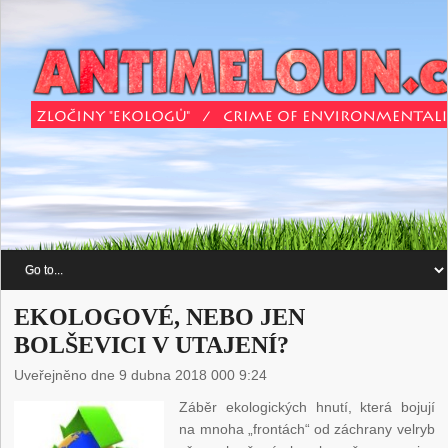
EKOLOGOVÉ, NEBO JEN
BOLŠEVICI V UTAJENÍ?
Uveřejněno dne 9 dubna 2018 000 9:24
Záběr ekologických hnutí, která bojují
na mnoha „frontách“ od záchrany velryb