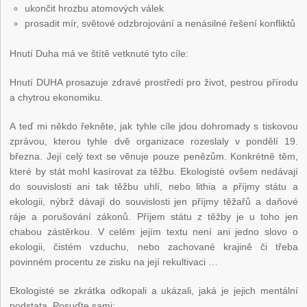
ukončit hrozbu atomových válek
prosadit mír, světové odzbrojování a nenásilné řešení konfliktů
Hnutí Duha má ve štítě vetknuté tyto cíle:
Hnutí DUHA prosazuje zdravé prostředí pro život, pestrou přírodu
a chytrou ekonomiku.
A teď mi někdo řekněte, jak tyhle cíle jdou dohromady s tiskovou
zprávou, kterou tyhle dvě organizace rozeslaly v pondělí 19.
března. Její celý text se věnuje pouze penězům. Konkrétně těm,
které by stát mohl kasírovat za těžbu. Ekologisté ovšem nedávají
do souvislosti ani tak těžbu uhlí, nebo lithia a příjmy státu a
ekologii, nýbrž dávají do souvislosti jen příjmy těžařů a daňové
ráje a porušování zákonů. Příjem státu z těžby je u toho jen
chabou zástěrkou. V celém jejím textu není ani jedno slovo o
ekologii, čistém vzduchu, nebo zachované krajině či třeba
povinném procentu ze zisku na její rekultivaci …
Ekologisté se zkrátka odkopali a ukázali, jaká je jejich mentální
podstata. Posuďte sami: