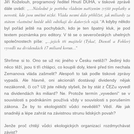
Jiří Koželouh, programový ředitel Hnutí DUHA, v tiskové zprávě
„…Následně je potřeba vládním nařízením zvýšit poplatky u
dále uvádí:
nerostů, kde jsou směšně nízké. Vláda nesmí dále přihlížet, jak miliardy za
státem vlastněné hnědé uhlí odtékají do daňových rájů.“
A kdyby někdo
byl pořád ještě na pochybách, kdo je ten špatný kluk, je pod
textem poznámka pro editory. V té se o severočeských uhelných
…
jejich tři majitelé (Tykač, Dienstl a Fohler)
společnostech píše: „
vyvedli na dividendách 17 miliard korun…
“
Shrňme si to. Ono se už nic jiného v Česku netěží? Jediný kdo
něco těží, jsou ti tři chlápci, co koupili doly, které před tím nechala
Zemanova vláda zašmelit? Alespoň to tak podle tiskové zprávy
vypadá. Ale hlavně, oni akcionáři dostávají dividendy nějak
nezákonně, či co? Už jste někdy slyšeli, že by stát z ČEZu vyvedl
na dividendách iks miliard? Ne. Protože termín „vyvedení“ se v
souvislosti s podnikáním používá vždy v souvislosti s porušením
zákona. Že by to ekologističtí vůdci nevěděli? Vědí. Ale jak
snadněji a lépe zahrát na závistnou strunu lidských povah?
Jenže proč chtějí vůdci ekologických organizací rozdmychávat
závist?