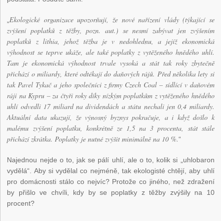
Ekologické organizace upozorňují, že nové nařízení vlády (týkající se
„
zvýšení poplatků z těžby, pozn. aut.) se nesmí zabývat jen zvýšením
poplatků z lithia, jehož těžba je v nedohlednu, a jejíž ekonomická
výhodnost se teprve ukáže, ale také poplatky z vytěženého hnědého uhlí.
Tam je ekonomická výhodnost trvale vysoká a stát tak roky zbytečně
přichází o miliardy, které odtékají do daňových rájů. Před několika lety si
tak Pavel Tykač a jeho společníci z firmy Czech Coal – sídlící v daňovém
ráji na Kypru – za čtyři roky díky nízkým poplatkům z vytěženého hnědého
uhlí odvedli 17 miliard na dividendách a státu nechali jen 0,4 miliardy.
Aktuální data ukazují, že výnosný byznys pokračuje, a i když došlo k
malému zvýšení poplatku, konkrétně ze 1,5 na 3 procenta, stát stále
přichází zkrátka. Poplatky je nutné zvýšit minimálně na 10 %.
“
Najednou nejde o to, jak se pálí uhlí, ale o to, kolik si „uhlobaron
vydělá“. Aby si vydělal co nejméně, tak ekologisté chtějí, aby uhlí
pro domácnosti stálo co nejvíc? Protože co jiného, než zdražení
by přišlo ve chvíli, kdy by se poplatky z těžby zvýšily na 10
procent?