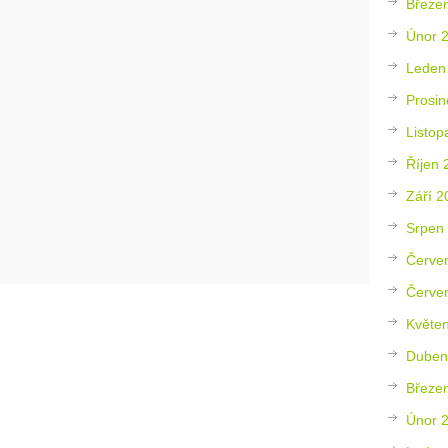
Březe
Únor 
Leden
Prosin
Listop
Říjen 
Září 2
Srpen
Červe
Červe
Květe
Duben
Březe
Únor 