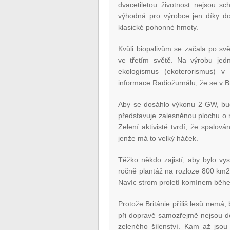
dvacetiletou životnost nejsou sc
výhodná pro výrobce jen díky dot
klasické pohonné hmoty.
Kvůli biopalivům se začala po sv
ve třetím světě. Na výrobu jedno
ekologismus (ekoterorismus) v
informace Radiožurnálu, že se v B
Aby se dosáhlo výkonu 2 GW, bude
představuje zalesněnou plochu o 
Zelení aktivisté tvrdí, že spalo
jenže má to velký háček.
Těžko někdo zajistí, aby bylo v
ročně plantáž na rozloze 800 km
Navíc strom proletí komínem během 
Protože Británie příliš lesů nemá
při dopravě samozřejmě nejsou 
zeleného šílenství. Kam až jsou 