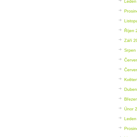
Leden
Prosin
Listop
Říjen 
Září 2
Srpen
Červe
Červe
Květe
Duben
Březe
Únor 
Leden
Prosin