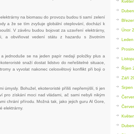
Květe
Duben
elektrárny na biomasu do provozu budou ti samí zelení
Březe
rody a že se tím zvyšuje globální oteplování, dochází k
Únor 
ouští. V závěru budou bojovat za uzavření elektrárny,
li, a obviňovat vedení státu z hazardu s životním
Leden
Prosin
a jednoduše se na jeden papír nedají položky plus a
Listop
teroristé snaží dostat lidstvo do neřešitelné situace,
Říjen 
tromy a vyvolat nakonec celosvětový konflikt při boji o
Září 2
Srpen
 úmysly. Bohužel, ekoteroristé příliš nepřemýšlí, ti jen
ví pro získání moci nad vládami, ač sami nebyli nikým
Červe
mi chrání přírodu. Možná tak, jako jejich guru Al Gore,
Červe
é elektrárny.
Květe
Duben