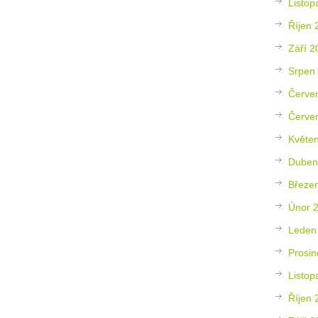
Listop
Říjen 
Září 2
Srpen
Červe
Červe
Květe
Duben
Březe
Únor 
Leden
Prosin
Listop
Říjen 