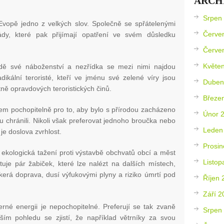
ARCH
Srpen
v Evopě jedno z velkých slov. Společně se spřátelenými
Červe
lády, které pak přijímají opatření ve svém důsledku
Červe
Květe
írodě své náboženství a nezřídka se mezi nimi najdou
dikální teroristé, kteří ve jménu své zelené víry jsou
Duben
tně opravdových teroristických činů.
Březe
m pochopitelně pro to, aby bylo s přírodou zacházeno
Únor 
u chránili. Nikoli však preferovat jednoho broučka nebo
Leden
 je doslova zvrhlost.
Prosin
 ekologická tažení proti výstavbě obchvatů obcí a měst
Listop
tuje pár žabiček, které lze nalézt na dalších místech,
škerá doprava, dusí výfukovými plyny a riziko úmrtí pod
Říjen 
Září 2
derné energii je nepochopitelné. Preferují se tak zvaně
Srpen
ižším pohledu se zjistí, že například větrníky za svou