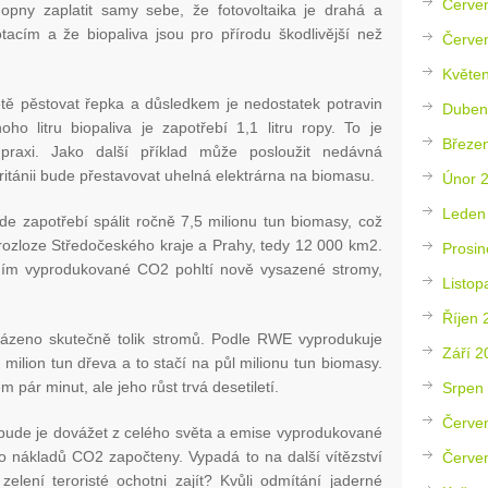
Červe
hopny zaplatit samy sebe, že fotovoltaika je drahá a
acím a že biopaliva jsou pro přírodu škodlivější než
Červe
Květe
ětě pěstovat řepka a důsledkem je nedostatek potravin
Duben
ho litru biopaliva je zapotřebí 1,1 litru ropy. To je
Březe
 praxi. Jako další příklad může posloužit nedávná
ritánii bude přestavovat uhelná elektrárna na biomasu.
Únor 
Leden
 zapotřebí spálit ročně 7,5 milionu tun biomasy, což
rozloze Středočeského kraje a Prahy, tedy 12 000 km
2
.
Prosin
váním vyprodukované CO
2
pohltí nově vysazené stromy,
Listop
Říjen 
ysázeno skutečně tolik stromů. Podle RWE vyprodukuje
Září 2
2
milion tun dřeva a to stačí na půl milionu tun biomasy.
pár minut, ale jeho růst trvá desetiletí.
Srpen
Červe
, bude je dovážet z celého světa a emise vyprodukované
do nákladů CO
2
započteny. Vypadá to na další vítězství
Červe
zelení teroristé ochotni zajít? Kvůli odmítání jaderné