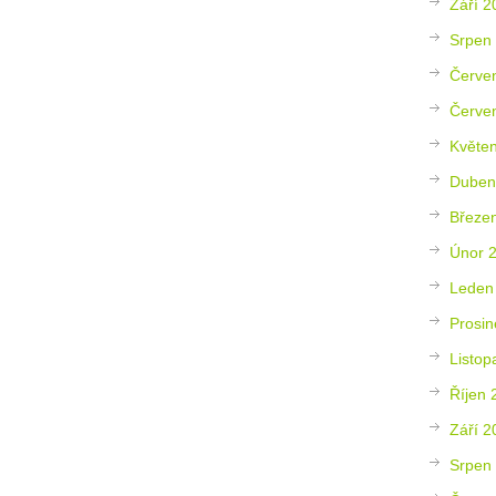
Září 2
Srpen
Červe
Červe
Květe
Duben
Březe
Únor 
Leden
Prosin
Listop
Říjen 
Září 2
Srpen