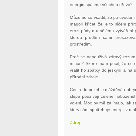
energie spálíme všechno dřevo?
Můžeme se vsadit, že po uvedení 
magoři křičet, že je to ničení pří
erozi půdy a umělému vytváření p
kterou předtím sami prosazova
prostředím.
Proč se nepoužívá zdravý rozum 
minus? Skoro mám pocit, že se eko
vrátit ho zpátky do jeskyní a na s
přírodní zdroje.
Cesta do pekel je dlážděná dobrými
slepě používají zelené náboženst
voleni. Moc by mě zajímalo, jak sa
který sám spotřebuje energii z mal
Zdroj