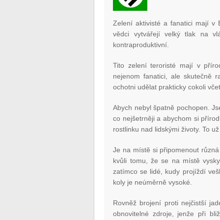
Zelení aktivisté a fanatici mají 
vědci vytvářejí velký tlak na v
kontraproduktivní.
Tito zelení teroristé mají v př
nejenom fanatici, ale skutečně ra
ochotni udělat prakticky cokoli vče
Abych nebyl špatně pochopen. Jse
co nejšetrněji a abychom si přírod
rostlinku nad lidskými životy. To už
Je na místě si připomenout různá
kvůli tomu, že se na místě vysky
zatímco se lidé, kudy projíždí ve
koly je neúměrně vysoké.
Rovněž brojení proti nejčistší ja
obnovitelné zdroje, jenže při bl