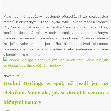
Malé rodinné „dodávky“ postupně přesedlávají ze spalovacích
motorů k elektrickým. Třeba Toyota nyní u svého modelu Proace
City Verso nabízí benzinové i naftové verze spolu s elektrickou,
která je dostupná také v sedmimístné verzi s prodlouženým
rozvorem a cenovkou přesahující milion korun. Po dvou týdnech
za jejím volantem ale jen těžko hledáme důvod existence
takového vozu, zejména s ohledem k jeho nadměrné spotřebě
v kombinaci s malou baterií.
Nová auta
3.6
Osobní Berlingo a spol. už jezdí jen na
elektřinu. Víme ale, jak se dostat k verzím s
běžnými motory