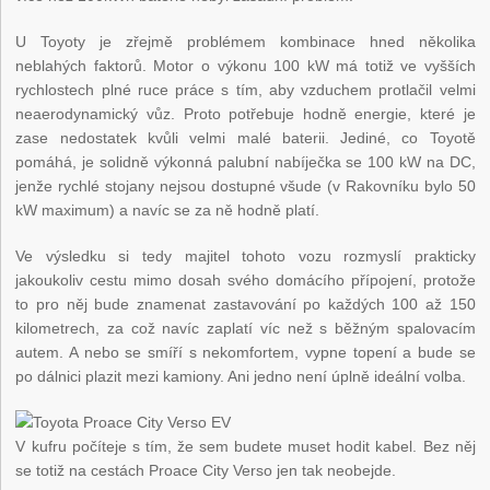
U Toyoty je zřejmě problémem kombinace hned několika
neblahých faktorů. Motor o výkonu 100 kW má totiž ve vyšších
rychlostech plné ruce práce s tím, aby vzduchem protlačil velmi
neaerodynamický vůz. Proto potřebuje hodně energie, které je
zase nedostatek kvůli velmi malé baterii. Jediné, co Toyotě
pomáhá, je solidně výkonná palubní nabíječka se 100 kW na DC,
jenže rychlé stojany nejsou dostupné všude (v Rakovníku bylo 50
kW maximum) a navíc se za ně hodně platí.
Ve výsledku si tedy majitel tohoto vozu rozmyslí prakticky
jakoukoliv cestu mimo dosah svého domácího přípojení, protože
to pro něj bude znamenat zastavování po každých 100 až 150
kilometrech, za což navíc zaplatí víc než s běžným spalovacím
autem. A nebo se smíří s nekomfortem, vypne topení a bude se
po dálnici plazit mezi kamiony. Ani jedno není úplně ideální volba.
V kufru počíteje s tím, že sem budete muset hodit kabel. Bez něj
se totiž na cestách Proace City Verso jen tak neobejde.