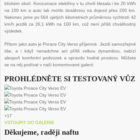
blízkém okolí. Konzumace elektřiny v tu chvíli klesala i ke 20 kWh
na 100 km a auto tak mohlo dosáhnou na dojezd přes 200 km.
Nakonec jsme po 564 ujetých kilometrech průměrnou rychlostí 42
km/h jezdili za 26,1 kWh na 100 km, což není příliš chválihodný
výsledek.
Přitom jako auto je Porace City Verso příjemné. Jezdí samozřejmě
tiše, a i když nenadchne ani příliš velkou dynamikou, nabízí
alespoň komfortní podvozek a opravdu hodně prostoru. Můžete
se na něj podívat v naší komentované galerii:
PROHLÉDNĚTE SI TESTOVANÝ VŮZ
+17
VSTOUPIT DO GALERIE
Děkujeme, raději naftu