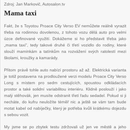
Zdroj: Jan Markovič, Autosalon.tv
Mama taxi
Fakt, že s Toyotou Proace City Verso EV nemůžete reálně vyrazit
třeba na rodinnou dovolenou, z tohoto vozu dělá auto pro velmi
úzce definované využití. Dokážeme si ho představit třeba jako
„mama taxi“, tedy takové druhé či třetí vozidlo do rodiny, které
slouží maminkám a tatínkům na rozvážení svých ratolestí mezi
školami, kroužky a kamarády.
Přitom právě tohle auto nabízí prostoru až až. Elektrická varianta
je totiž postavena na prodloužené verzi modelu Proace City Verso
Long s místem pro sedm cestujících, spoustou odkládacích
prostor a také solidní variabilitou interiéru. Klidně poslouží i jako
malý stěhovák, jen musíte odstranit třetí řadu sedadel. Pokud si ji
necháte, do kufru neuložíte téměř nic a ještě se vám tam bude
motat kabel od nabíječky, který je potřeba kvůli krátkému dojezdu
s sebou vozit.
My jsme se po zbytek testu zdržovali už jen ve městě a jeho