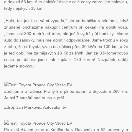
a dojezd 66 km. A to dálniční úsek z celé cesty zabral jen polovinu,
tedy nějakých 33 km!
„Haló, tak jak to s vámi vypadá,“ ptá se babička v telefonu, když
znuděně obcházíme nákupní centrum při čekání na dobití vozu.
„Jsme asi 300 metrů od tebe, ale ještě vydrž půl hodinky. Máme
auto do zásuvky, musíme dobít,“ odpovídáme. Jsme trochu v šoku
z toho, že si Toyota vzala na dálnici přes 30 kWh na 100 km, a že
je teď dobíjíme za nějakých 13 Kč za kWh. Jen za 33kilometrovou
cestu po dálnici jsme tak zaplatili 130 korun! Nazpátek raději
jedeme stovkou.
Začínáme u radnice Prahy 2 s plnou baterií a dojezdem 260 km.
Je asi 7 stupňů nad nulou a prší.
Zdroj: Jan Markovič, Autosalon.tv
Po ujetí 64 km jsme u Kauflandu v Rakovníku s 52 procenty a