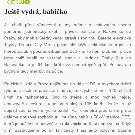
ČÍST ČLÁNEK
Ještě vydrž, babičko
Je chvíli před Vánocemi a my máme s testovacím vozem
poměrně jednoduchý úkol – přivézt babičku z Rakovníku do
Prahy, aby mohla Štědrý večer strávit s rodinou. Baterie elektrické
Toyoty Proace City Verso pojme 45 kWh elektrické energie, za
kterou palubní počítač slibuje ujet 260 km. To není problém, právě
jsme totiž nabili na veřejné stanici u radnice Prahy 2 a do
Rakovníku to je 64 km, krát dvě samozřejmě zpět. Po návratu
bychom tedy měli být na půlce.
Po klidné jízdě v Praze najíždíme na dálnici D6, a abychom drželi
rytmus s okolním provozem, udržujeme rychlost mezi 120 až 130
km/h na tachometru. Ono to stejně o moc rychleji nejde,
omezovač akceleraci utne na reálných 135 km/h. Jenže to už
dojezd začíná velmi rychle padat. Pár kilometrů před cílem proto
děláme nouzové rozhodnutí, musíme nabít u 50kW stanice ČEZ,
která je naštěstí v podvečer u rakovnického Kauflandu volná. Když
u ní zastavujeme po 64 km cesty, hlásí auto polovinu baterie