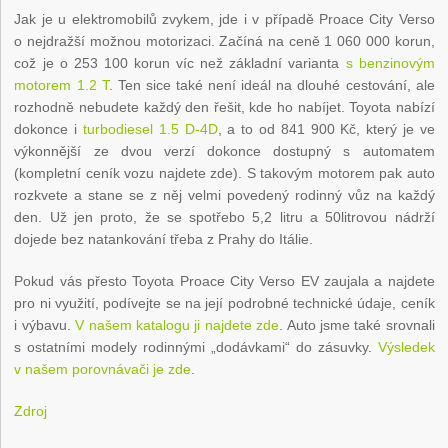
Jak je u elektromobilů zvykem, jde i v případě Proace City Verso
o nejdražší možnou motorizaci. Začíná na ceně 1 060 000 korun,
což je o 253 100 korun víc než základní varianta
s benzinovým
motorem 1.2 T
. Ten sice také není ideál na dlouhé cestování, ale
rozhodně nebudete každý den řešit, kde ho nabíjet. Toyota nabízí
dokonce i
turbodiesel 1.5 D-4D
, a to od 841 900 Kč, který je ve
výkonnější ze dvou verzí dokonce dostupný s automatem
(kompletní ceník vozu najdete zde). S takovým motorem pak auto
rozkvete a stane se z něj velmi povedený rodinný vůz na každý
den. Už jen proto, že se spotřebo 5,2 litru a 50litrovou nádrží
dojede bez natankování třeba z Prahy do Itálie.
Pokud vás přesto Toyota Proace City Verso EV zaujala a najdete
pro ni využití, podívejte se na její podrobné technické údaje, ceník
i výbavu.
V našem katalogu ji najdete zde
. Auto jsme také srovnali
s ostatními modely rodinnými „dodávkami“ do zásuvky.
Výsledek
v našem porovnávači je zde
.
Zdroj