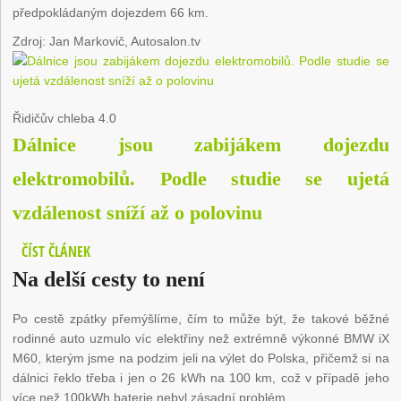
předpokládaným dojezdem 66 km.
Zdroj: Jan Markovič, Autosalon.tv
Řidičův chleba
4.0
Dálnice jsou zabijákem dojezdu
elektromobilů. Podle studie se ujetá
vzdálenost sníží až o polovinu
ČÍST ČLÁNEK
Na delší cesty to není
Po cestě zpátky přemýšlíme, čím to může být, že takové běžné
rodinné auto uzmulo víc elektřiny než extrémně výkonné BMW iX
M60, kterým jsme na podzim jeli na výlet do Polska, přičemž si na
dálnici řeklo třeba i jen o 26 kWh na 100 km, což v případě jeho
více než 100kWh baterie nebyl zásadní problém.