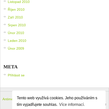
Listopad 2010
Říjen 2010
Září 2010
Srpen 2010
Únor 2010
Leden 2010
Únor 2009
META
Přihlásit se
Tento web využívá cookies. Jeho používáním s
Antimeloun – komouši dneška
Copyright © 2026.
Theme by
MyThemeShop
.
Back to Top ↑
tím vyjadřujete souhlas.
Více informací.