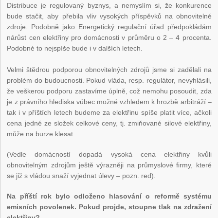
Distribuce je regulovaný byznys, a nemyslím si, že konkurence
bude stačit, aby přebila vliv vysokých příspěvků na obnovitelné
zdroje. Podobně jako Energetický regulační úřad předpokládám
nárůst cen elektřiny pro domácnosti v průměru o 2 – 4 procenta.
Podobné to nejspíše bude i v dalších letech.
Velmi štědrou podporou obnovitelných zdrojů jsme si zadělali na
problém do budoucnosti. Pokud vláda, resp. regulátor, nevyhlásili,
že veškerou podporu zastavíme úplně, což nemohu posoudit, zda
je z právního hlediska vůbec možné vzhledem k hrozbě arbitráží –
tak i v příštích letech budeme za elektřinu spíše platit více, ačkoli
cena jedné ze složek celkové ceny, tj. zmiňované silové elektřiny,
může na burze klesat.
(Vedle domácností dopadá vysoká cena elektřiny kvůli
obnovitelným zdrojům ještě výrazněji na průmyslové firmy, které
se již s vládou snaží vyjednat úlevy – pozn. red).
Na příští rok bylo odloženo hlasování o reformě systému
emisních povolenek. Pokud projde, stoupne tlak na zdražení
elektřiny?