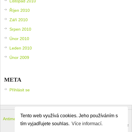
Listopad 2010
Říjen 2010
Září 2010
Srpen 2010
Únor 2010
Leden 2010
Únor 2009
META
Přihlásit se
Tento web využívá cookies. Jeho používáním s
Antimeloun – komouši dneška
Copyright © 2026.
tím vyjadřujete souhlas.
Více informací.
Theme by
MyThemeShop
.
Back to Top ↑