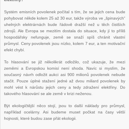
Systém emisních povolenek počítal s tím, že se jejich cena bude
pohybovat někde kolem 25 až 30 eur, takže výroba ve „špinavých“
uhelných elektrárnách bude řádově dražší než u těch čistších
zdrojů. Ale Evropa se mezitím dostala do situace, kdy jí to příliš
hospodářsky nefunguje, země se snaží spíš chránit vlastní
průmysl. Ceny povolenek jsou nízko, kolem 7 eur, a ten motivační
efekt chybí.
To hlasování se již několikrát odložilo, což ukazuje, že mezi
zeměmi a Evropskou komisí není shoda. Navíc si myslím, že
současný návrh odložit aukci asi 900 milionů povolenek nebude
stačit. Pouze úplné stažení jedné až dvou miliard povolenek by
mohl vést k nárůstu jejich ceny a tedy zdražení elektřiny. Do
takového hlasování se ale země v krizi neženou.
Být ekologičtější něco stojí, jsou to další náklady pro průmysl,
například ocelárny. Asi budeme muset počkat na časy větší
hojnosti, které budou zase přát ekologii.