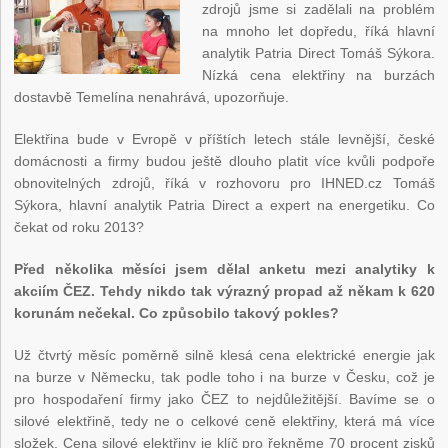
zdrojů jsme si zadělali na problém
na mnoho let dopředu, říká hlavní
analytik Patria Direct Tomáš Sýkora.
Nízká cena elektřiny na burzách
dostavbě Temelína nenahrává, upozorňuje.
Elektřina bude v Evropě v příštích letech stále levnější, české
domácnosti a firmy budou ještě dlouho platit více kvůli podpoře
obnovitelných zdrojů, říká v rozhovoru pro IHNED.cz Tomáš
Sýkora, hlavní analytik Patria Direct a expert na energetiku. Co
čekat od roku 2013?
Před několika měsíci jsem dělal anketu mezi analytiky k
akciím ČEZ. Tehdy nikdo tak výrazný propad až někam k 620
korunám nečekal. Co způsobilo takový pokles?
Už čtvrtý měsíc poměrně silně klesá cena elektrické energie jak
na burze v Německu, tak podle toho i na burze v Česku, což je
pro hospodaření firmy jako ČEZ to nejdůležitější. Bavíme se o
silové elektřině, tedy ne o celkové ceně elektřiny, která má více
složek. Cena silové elektřiny je klíč pro řekněme 70 procent zisků