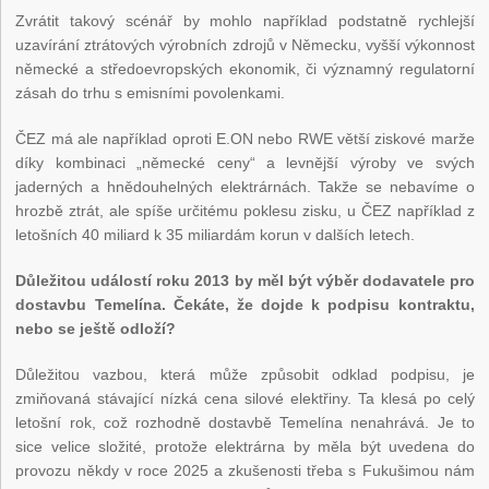
Zvrátit takový scénář by mohlo například podstatně rychlejší
uzavírání ztrátových výrobních zdrojů v Německu, vyšší výkonnost
německé a středoevropských ekonomik, či významný regulatorní
zásah do trhu s emisními povolenkami.
ČEZ má ale například oproti E.ON nebo RWE větší ziskové marže
díky kombinaci „německé ceny“ a levnější výroby ve svých
jaderných a hnědouhelných elektrárnách. Takže se nebavíme o
hrozbě ztrát, ale spíše určitému poklesu zisku, u ČEZ například z
letošních 40 miliard k 35 miliardám korun v dalších letech.
Důležitou událostí roku 2013 by měl být výběr dodavatele pro
dostavbu Temelína. Čekáte, že dojde k podpisu kontraktu,
nebo se ještě odloží?
Důležitou vazbou, která může způsobit odklad podpisu, je
zmiňovaná stávající nízká cena silové elektřiny. Ta klesá po celý
letošní rok, což rozhodně dostavbě Temelína nenahrává. Je to
sice velice složité, protože elektrárna by měla být uvedena do
provozu někdy v roce 2025 a zkušenosti třeba s Fukušimou nám