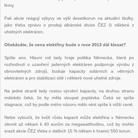
firmy.
Pak akcie reagují výkyvy ve výši desetikorun na aktuální titulky,
jako třeba zprávu o prodeji albánské divize ČEZ či některé z
uhelných elektráren.
Očekáváte, že cena elektřiny bude v roce 2013 dál klesat?
Spíše ano. Hlavní roli tady hraje politika Německa, které po
rozhodnutí o uzavření jaderných elektráren podporuje výrobu z
obnovitelných zdrojů, buduje kapacity solárních a větrných
elektráren a pro stabilizaci sítě i některé nové uhelné zdroje.
Na jedné straně tedy rostou výrobní kapacity, na druhou stranu
málokdo čeká, že by měla stoupat poptávka. Čeká se spíše
stagnace, což by podle mého názoru mělo vést spíše k nižší ceně.
Nelze vyloučit, že kvůli růstu kapacit může elektřina v Německu
zlevnit až někam k 40 eurům za megawatthodinu, což by mohlo
srazit akcie ČEZ třeba o dalších 15 % někam k hranici 550 korun.