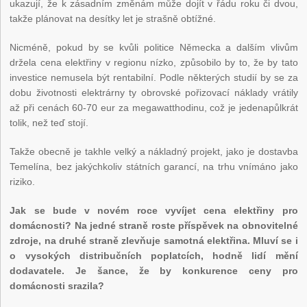
ukazují, že k zásadním změnám může dojít v řádu roku či dvou,
takže plánovat na desítky let je strašně obtížné.
Nicméně, pokud by se kvůli politice Německa a dalším vlivům
držela cena elektřiny v regionu nízko, způsobilo by to, že by tato
investice nemusela být rentabilní. Podle některých studií by se za
dobu životnosti elektrárny ty obrovské pořizovací náklady vrátily
až při cenách 60-70 eur za megawatthodinu, což je jedenapůlkrát
tolik, než teď stojí.
Takže obecně je takhle velký a nákladný projekt, jako je dostavba
Temelína, bez jakýchkoliv státních garancí, na trhu vnímáno jako
riziko.
Jak se bude v novém roce vyvíjet cena elektřiny pro
domácnosti? Na jedné straně roste příspěvek na obnovitelné
zdroje, na druhé straně zlevňuje samotná elektřina. Mluví se i
o vysokých distribučních poplatcích, hodně lidí mění
dodavatele. Je šance, že by konkurence ceny pro
domácnosti srazila?