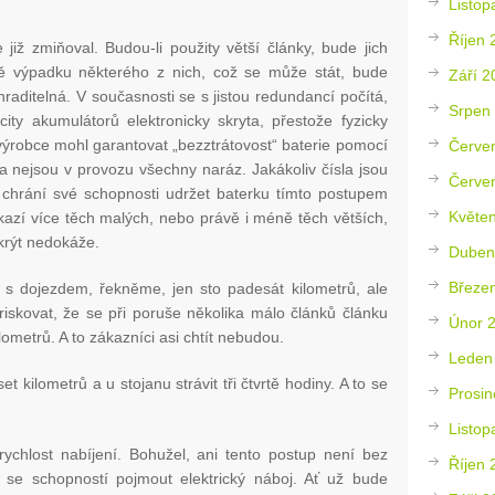
Listop
Říjen 
iž zmiňoval. Budou-li použity větší články, bude jich
 výpadku některého z nich, což se může stát, bude
Září 2
raditelná. V současnosti se s jistou redundancí počítá,
Srpen
city akumulátorů elektronicky skryta, přestože fyzicky
 výrobce mohl garantovat „bezztrátovost“ baterie pomocí
Červe
 a nejsou v provozu všechny naráz. Jakákoliv čísla jsou
Červe
 chrání své schopnosti udržet baterku tímto postupem
Květe
okazí více těch malých, nebo právě i méně těch větších,
skrýt nedokáže.
Duben
Březe
i s dojezdem, řekněme, jen sto padesát kilometrů, ale
riskovat, že se při poruše několika málo článků článku
Únor 
lometrů. A to zákazníci asi chtít nebudou.
Leden
et kilometrů a u stojanu strávit tři čtvrtě hodiny. A to se
Prosin
.
Listop
rychlost nabíjení. Bohužel, ani tento postup není bez
Říjen 
 se schopností pojmout elektrický náboj. Ať už bude