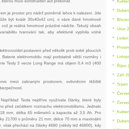
, kterou musí konstruktéři aut překonat.
Květe
Duben
em je prostor pro nádrž poměrně lehce k nalezení. Jde
může být kvádr 30x40x42 cm), o váze dané hmotností
Březe
c, což je reálná hmotnost prázdné nádrže. Tekutý obsah
Únor 
riabilitu tvarování tak, aby efektivně vyplnila volné
Leden
Prosin
lektrovozidel postaveni před několik proti sobě jdoucích
Listop
 Baterie elektromobilu mají podstatně větší rozměry i
erie Tesly 3 verze Long Range má objem 0,4 m
3
(400
Říjen 
Září 2
mis mezi zabraným prostorem, ovlivněním těžiště
Srpen
 bezpečností.
Červe
 Například Tesla nejdříve využívala články, které byly
Červe
ho před začátkem rozmachu elektromobilismu. Jednalo
Květe
18 mm, délka 65 milimetrů a kapacita až 3,5 Ah. Pro
lánky 21700 o průměru 21 mm, délce 70 mm a maximální
Duben
0, však přechází na články 4680 (někdy též 46800), kdy