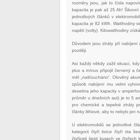
rozměry jsou, jak to čísla napov
kapacita je pak až 25 Ah! Šikovní 
jednotlivých článků v elektromobi
kapacita je 82 kWh. Watthodiny s
napětí (volty). Kilowatthodiny zís
Důvodem jsou ztráty při nabíjení a
později.
Asi každý někdy zažil situaci, kd
plus a mínus připojil červený a č
měl „našťoucháno“. Olověný akumu
způsob nabíjení mu velmi vyhovu
desetina jeho kapacity v ampérho
průměr u dnešních aut) je to 5 a
pro chemické a tepelné ztráty pr
články lithiové, aby to nebylo jen
U elektromobilů se jednotlivé čl
kategorii čtyři tisíce čtyři sta
čtyřiceti šesti kusech ve čtyřec