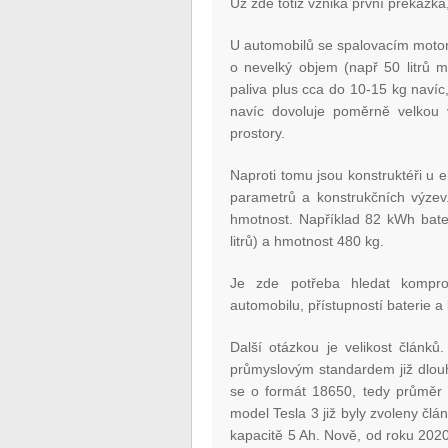
Už zde totiž vzniká první překážka
U automobilů se spalovacím motor
o nevelký objem (např 50 litrů 
paliva plus cca do 10-15 kg naví
navíc dovoluje poměrně velkou va
prostory.
Naproti tomu jsou konstruktéři u e
parametrů a konstrukčních výzev.
hmotnost. Například 82 kWh bat
litrů) a hmotnost 480 kg.
Je zde potřeba hledat kompro
automobilu, přístupností baterie a
Další otázkou je velikost článků.
průmyslovým standardem již dlou
se o formát 18650, tedy průměr 
model Tesla 3 již byly zvoleny č
kapacitě 5 Ah. Nově, od roku 202