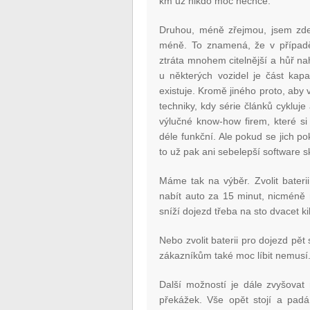
km už nikdo moc nechce.
Druhou, méně zřejmou, jsem zde j
méně. To znamená, že v případě
ztráta mnohem citelnější a hůř nah
u některých vozidel je část kapa
existuje. Kromě jiného proto, aby
techniky, kdy série článků cykluje
výlučné know-how firem, které si
déle funkční. Ale pokud se jich p
to už pak ani sebelepší software 
Máme tak na výběr. Zvolit bateri
nabít auto za 15 minut, nicméně 
sníží dojezd třeba na sto dvacet ki
Nebo zvolit baterii pro dojezd pět s
zákazníkům také moc líbit nemusí
Další možností je dále zvyšovat 
překážek. Vše opět stojí a padá