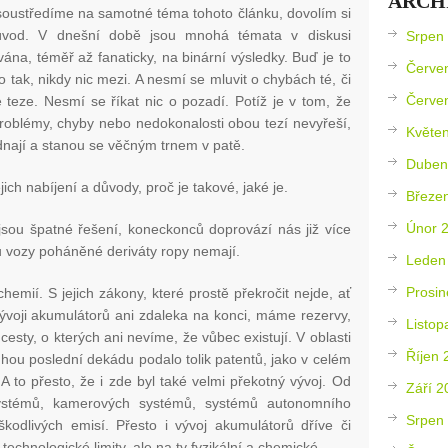
ARCH
soustředíme na samotné téma tohoto článku, dovolím si
úvod. V dnešní době jsou mnohá témata v diskusi
Srpen
vána, téměř až fanaticky, na binární výsledky. Buď je to
Červe
o tak, nikdy nic mezi. A nesmí se mluvit o chybách té, či
Červe
 teze. Nesmí se říkat nic o pozadí. Potíž je v tom, že
problémy, chyby nebo nedokonalosti obou tezí nevyřeší,
Květe
dnají a stanou se věčným trnem v patě.
Duben
jich nabíjení a důvody, proč je takové, jaké je.
Březe
Únor 
ejsou špatné řešení, koneckonců doprovází nás již více
rou vozy poháněné deriváty ropy nemají.
Leden
Prosin
hemií. S jejich zákony, které prostě překročit nejde, ať
voji akumulátorů ani zdaleka na konci, máme rezervy,
Listop
sty, o kterých ani nevíme, že vůbec existují. V oblasti
Říjen 
ou poslední dekádu podalo tolik patentů, jako v celém
 to přesto, že i zde byl také velmi překotný vývoj. Od
Září 2
ystémů, kamerových systémů, systémů autonomního
Srpen
kodlivých emisí. Přesto i vývoj akumulátorů dříve či
technologické limity, ale na ty fyzikální a chemické.