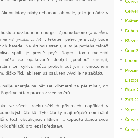
Červe
Červe
. Akumulátory nikdy nebudou tak malé, jako je nádrž v
Květe
Duben
a to slovo
ká hustota uskladněné energie. Zjednodušeně (
e na mě, prosím, za to
), v tekutém palivu je a vždy bude
Březe
ích baterie. Na druhou stranu, a to je potřeba taktéž
Únor 
alivo spálí, je prostě pryč. Naproti tomu materiál
a může se opakovaně dobíjet „pouhou“ energií,
Leden
ozatím ten cyklus může proběhnout jen v omezeném
Prosin
m, těžko říci, jak jsem už psal, ten vývoj je na začátku.
Listop
alije energie na pět set kilometrů za pět minut, do
Říjen 
í. Popišme si ten proces z více směrů.
Září 2
ako ve všech trochu větších přístrojích, například v
Srpen
jednotlivých článků. Tyto články mají nějaké nominální
ltů u těch obsahujících lithium, a kapacitu danou svou
Červe
kolik příkladů pro lepší představu.
Červe