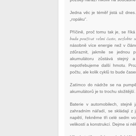
Jedna věc je téměř jistá už dnes
„ropáku“.
Příčině, proč tomu tak je, se ří
budu používat velmi často, nezlobte s
násobně více energie než v článc
zdůraznit, jakmile se jednou p
akumulátoru zůstává stejný 
nepotřebujeme další hmotu. Pr
počtu, ale kolik cyklů to bude čase
Zatímco do nádrže se na pumpě n
akumulátorů je to trochu složitějš
Baterie v automobilech, stejně j
zahradním nářadí, se skládají z 
napětí, řekněme tři celé sedm vo
velikostí a konstrukcí. Dejme si ně