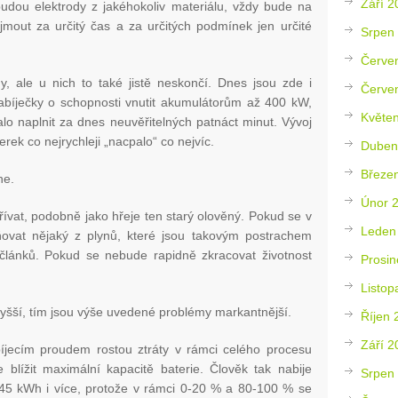
Září 2
 budou elektrody z jakéhokoliv materiálu, vždy bude na
ojmout za určitý čas a za určitých podmínek jen určité
Srpen
Červe
, ale u nich to také jistě neskončí. Dnes jsou zde i
Červe
nabíječky o schopnosti vnutit akumulátorům až 400 kW,
Květe
lo naplnit za dnes neuvěřitelných patnáct minut. Vývoj
rek co nejrychleji „nacpalo“ co nejvíc.
Duben
Březe
ne.
Únor 
ívat, podobně jako hřeje ten starý olověný. Pokud se v
Leden
ňovat nějaký z plynů, které jsou takovým postrachem
 článků. Pokud se nebude rapidně zkracovat životnost
Prosin
Listop
vyšší, tím jsou výše uvedené problémy markantnější.
Říjen 
Září 2
íjecím proudem rostou ztráty v rámci celého procesu
blížit maximální kapacitě baterie. Člověk tak nabije
Srpen
 45 kWh i více, protože v rámci 0-20 % a 80-100 % se