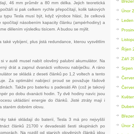
Březe
ídají, 46 mm průměr a 80 mm délka. Jejich teoretická
počtáři si pak celkem rychle přepočítají, kolik takových
Únor 
lu typu Tesla musí být, když výrobce hlásí, že celková
Leden
e spočítají násobením kapacity článku (ampérhodiny) a
káme dělením výsledku tisícem. A budou se mýlit.
Prosin
Listop
 také vybíjení, plus jistá redundance, kterou vysvětlím
Říjen 
Září 2
y si v autě musel nabít olověný palubní akumulátor. Na
erný drát a zapnul dvanácti voltovou nabíječku. A ráno
Srpen
látor se skládá z deseti článků po 1,2 voltech a tento
Červe
je. Za optimální nabíjecí proud se považuje řádově
dinách. Takže pro baterku s padesáti Ah (což je takový
Červe
mpér po dobu dvanácti hodin. Ty dvě hodiny navíc jsou
Květe
ocesu ukládání energie do článků. Jisté ztráty mají i
Duben
 na starém dobrém olovu.
Březe
ánky také skládají do baterií, Tesla 3 má pro nejvyšší
Únor 
 šestnáct článků 21700 v devadesáti šesti skupinách po
h komorách. Na rozdíl od starých olověných článků jdou