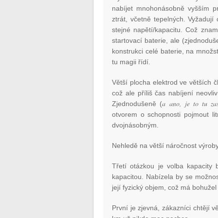
nabíjet mnohonásobně vyšším pro
ztrát, včetně tepelných. Vyžaduj
stejné napětí/kapacitu. Což znam
startovací baterie, ale (zjednoduš
konstrukci celé baterie, na množst
tu magii řídí.
Větší plocha elektrod ve větších 
což ale příliš čas nabíjení neovli
a ano, je to tu za
Zjednodušeně (
otvorem o schopnosti pojmout li
dvojnásobným.
Nehledě na větší náročnost výroby
Třetí otázkou je volba kapacity 
kapacitou. Nabízela by se možnos
její fyzický objem, což má bohužel
První je zjevná, zákazníci chtějí