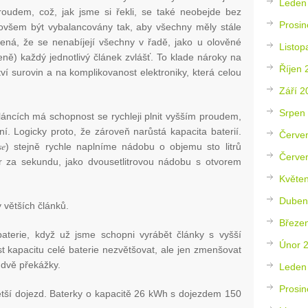
Leden
udem, což, jak jsme si řekli, se také neobejde bez
Prosin
í ovšem být vybalancovány tak, aby všechny měly stále
ená, že se nenabíjejí všechny v řadě, jako u olověné
Listop
eně) každý jednotlivý článek zvlášť. To klade nároky na
Říjen 
ví surovin a na komplikovanost elektroniky, která celou
Září 2
Srpen
článcích má schopnost se rychleji plnit vyšším proudem,
vní. Logicky proto, že zároveň narůstá kapacita baterií.
Červe
se
) stejně rychle naplníme nádobu o objemu sto litrů
Červe
tr za sekundu, jako dvousetlitrovou nádobu s otvorem
Květe
Duben
 větších článků.
Březe
baterie, když už jsme schopni vyrábět články s vyšší
Únor 
t kapacitu celé baterie nezvětšovat, ale jen zmenšovat
 dvě překážky.
Leden
Prosin
 větší dojezd. Baterky o kapacitě 26 kWh s dojezdem 150