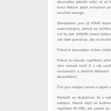
akumulátor jakkoliv velký, ať už
konci řetězce jejich schopnost p
množství energie.
Standardem jsou již 60kW stojany
superchargery, plánují se rychlo
což by pak 100kWh baterii dokáza
zde stále pokračuje, aby se do bate
Pokud to akumulátor ovšem zvlád
Pokud se nebude, například, přehř
něm nebude tvořit či z něj uvol
současných a starších lithiových
akumulátorů.
Čím jsou nabíjecí proud a napětí 
Nehledě na skutečnost, že s nab
nabíjení, hlavně když se budeme 
například 40 kWh, ale zaplatí za