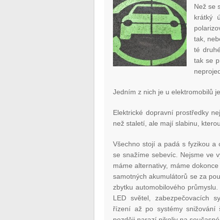
Než se 
krátký 
polarizo
tak, neb
té druhé
tak se 
neproje
Jedním z nich je u elektromobilů je
Elektrické dopravní prostředky n
než staletí, ale mají slabinu, kte
Všechno stojí a padá s fyzikou a c
se snažíme sebevíc. Nejsme ve vý
máme alternativy, máme dokonce ce
samotných akumulátorů se za pouh
zbytku automobilového průmyslu. A
LED světel, zabezpečovacích s
řízení až po systémy snižování š
později narazí nikoliv na současné 