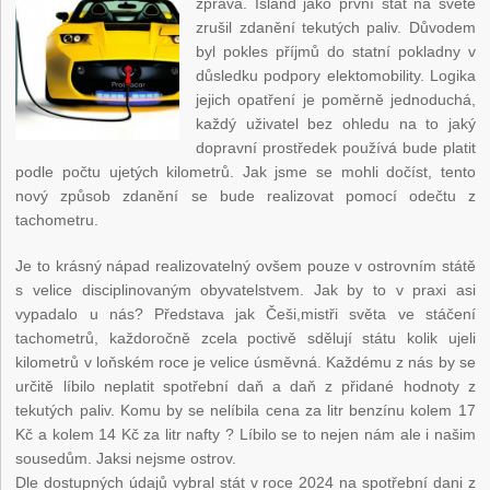
zpráva. Island jako první stát na světě
zrušil zdanění tekutých paliv. Důvodem
byl pokles příjmů do statní pokladny v
důsledku podpory elektomobility. Logika
jejich opatření je poměrně jednoduchá,
každý uživatel bez ohledu na to jaký
dopravní prostředek používá bude platit
podle počtu ujetých kilometrů. Jak jsme se mohli dočíst, tento
nový způsob zdanění se bude realizovat pomocí odečtu z
tachometru.
Je to krásný nápad realizovatelný ovšem pouze v ostrovním státě
s velice disciplinovaným obyvatelstvem. Jak by to v praxi asi
vypadalo u nás? Představa jak Češi,mistři světa ve stáčení
tachometrů, každoročně zcela poctivě sdělují státu kolik ujeli
kilometrů v loňském roce je velice úsměvná. Každému z nás by se
určitě líbilo neplatit spotřební daň a daň z přidané hodnoty z
tekutých paliv. Komu by se nelíbila cena za litr benzínu kolem 17
Kč a kolem 14 Kč za litr nafty ? Líbilo se to nejen nám ale i našim
sousedům. Jaksi nejsme ostrov.
Dle dostupných údajů vybral stát v roce 2024 na spotřební dani z