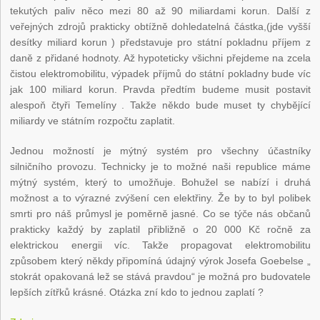
tekutých paliv něco mezi 80 až 90 miliardami korun. Další z
veřejných zdrojů prakticky obtížně dohledatelná částka,(jde vyšší
desítky miliard korun ) představuje pro státní pokladnu příjem z
daně z přidané hodnoty. Až hypoteticky všichni přejdeme na zcela
čistou elektromobilitu, výpadek příjmů do státní pokladny bude víc
jak 100 miliard korun. Pravda předtím budeme musit postavit
alespoň čtyři Temelíny . Takže někdo bude muset ty chybějící
miliardy ve státním rozpočtu zaplatit.
Jednou možností je mýtný systém pro všechny účastníky
silničního provozu. Technicky je to možné naši republice máme
mýtný systém, který to umožňuje. Bohužel se nabízí i druhá
možnost a to výrazné zvýšení cen elektřiny. Že by to byl polibek
smrti pro náš průmysl je poměrně jasné. Co se týče nás občanů
prakticky každý by zaplatil přibližně o 20 000 Kč ročně za
elektrickou energii víc. Takže propagovat elektromobilitu
způsobem který někdy připomíná údajný výrok Josefa Goebelse „
stokrát opakovaná lež se stává pravdou“ je možná pro budovatele
lepších zítřků krásné. Otázka zní kdo to jednou zaplatí ?