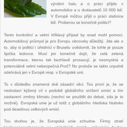
výrobní halu a o práci přijde v
automobilce a u dodavatelů 10 000 lidí.
V Evropě můžou přijít o práci statisíce
lidí. Proberou se konečně politici?
Tento konkrétní a velmi křiklavý případ by snad mohl pomoci.
Automobilový průmysl je pro Evropu obrovsky důležitý. Jde ale o
to, aby si politici i úředníci v Bruselu uvědomili, že tohle je pouze
špička ledovce. Musí jim konečně dojít, že celá zelená
transformace, kterou tak bezhlavě prosazují, je nesmyslná a
potenciálně velmi nebezpečná.Proč? No protože se takto urputně
odehrává jen v Evropě resp. v Evropské unii.
To v důsledku znamená dvě zásadní věci. Tou první je, že se
nedostaví kýžený cíl v podobě globálního snížení emisí a tím
zastavení změny klimatu (nechci se pouštět do debat, zda je to
možné). Evropská unie je už totiž z globálního hlediska hluboko
pod desetinou celkových emisí.
Tou druhou je, že Evropská unie zchudne. Firmy ztratí