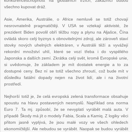
konkurenceschopnost na globálních trzích, zákazníci budou
všechno kupovat dráž.
Asie, Amerika, Austrálie, o Africe nemluvě se totiž chovají
nesrovnatelně pragmatičtěji. V USA se vztekají aktivisté, že
prezident Biden povolil obří těžbu ropy a plynu na Aljašce, Čína
ovládá skoro celý byznys s obnovitelnými zdroji, ale zároveň staví
stovky nových uhelných elektráren, v Austrálii těží a vyvážejí
rekordní množství uhlí, které se vozí třeba i do vyspělého
Japonska a dalších zemí. Zkrátka celý svět, kromě Evropské unie,
si uvědomuje, že základem je mít dostatek energie a to za
dostupné ceny. Bez ní se totiž všechno zhroutí, což bude mít v
důsledku fatální dopady nejen na život lidí, ale i na životní
prostředí.
Nejhorší totiž je, že celá evropská zelená transformace obsahuje
spoustu na hlavu postavených nesmyslů. Například ona norma
Euro 7. Ta mj. způsobí, že se nevyplatí vyrábět malá auta. V
případě Škody má jít o modely Fabia, Scala a Kamiq. Z logiky věci
přitom jasně vyplývá, že jsou malé vozy ve všech ohledech
ekonomičtější. Ale nebudou se vyrábět. Naopak se budou vyrábět