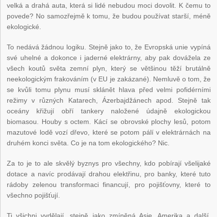
velká a drahá auta, která si lidé nebudou moci dovolit. K čemu to
povede? No samozřejmě k tomu, že budou používat starší, méně
ekologické.
To nedává žádnou logiku. Stejně jako to, že Evropská unie vypíná
své uhelné a dokonce i jaderné elektrárny, aby pak dovážela ze
všech koutů světa zemní plyn, který se většinou těží brutálně
neekologickým frakováním (v EU je zakázané). Nemluvě o tom, že
se kvůli tomu plynu musí sklánět hlava před velmi pofidérními
režimy v různých Katarech, Ázerbajdžánech apod. Stejně tak
oceány křižují obří tankery naložené údajně ekologickou
biomasou. Houby s octem. Kácí se obrovské plochy lesů, potom
mazutové lodě vozí dřevo, které se potom pálí v elektrárnách na
druhém konci světa. Co je na tom ekologického? Nic.
Za to je to ale skvělý byznys pro všechny, kdo pobírají všelijaké
dotace a navíc prodávají drahou elektřinu, pro banky, které tuto
rádoby zelenou transformaci financují, pro pojišťovny, které to
všechno pojišťují.
Ti všichni vydělají, stejně jako zmíněná Asie, Amerika a další.