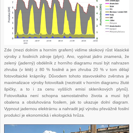
Zde (mezi dolním a horním grafem) vidíme skokový růst klasické
výroby z fosilních zdroje (plyn). Ano, vypínat jádro znamená, že
zelený (jaderný) obdélník z horního diagramu musí být nahrazen
zhruba (v létě) z 80 % fosilně a jen zhruba 20 % v tom dělají
fotovoltaické krápníky. Důvodem tohoto stavovského zvěrstva je
maximalizace výroby fotovoltaik (neztratit v horním diagramu žluté
špičky, a to i za cenu vyšších emisí skleníkových plynů).
Fotovoltaika není schopna samostatného života a musí být
obalena a obsluhována fosilem, jak to ukazuje dolní diagram.
Vypnout jadernou elektrárnu a nahradit její výrobu převážně fosilní
produkcí je ekonomická i ekologická hrůza.