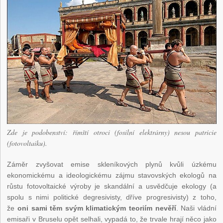
Zde je podobenství: římští otroci (fosilní elektrárny) nesou patricie
(fotovoltaiku).
Záměr zvyšovat emise skleníkových plynů kvůli úzkému
ekonomickému a ideologickému zájmu stavovských ekologů na
růstu fotovoltaické výroby je skandální a usvědčuje ekology (a
spolu s nimi politické degresivisty, dříve progresivisty) z toho,
že
oni sami těm svým klimatickým teoriím nevěří
. Naši vládní
emisaři v Bruselu opět selhali, vypadá to, že trvale hrají něco jako