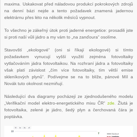
maxima. Uskakovat před náladovou produkcí pokrokových zdrojů
na denní bázi nejde a tento požadavek znamená jadernou
elektrárnu přes léto na několik měsíců vypnout.
To všechno je zákeřný útok proti jaderné energetice: prosadili jste
si proti naší vůli jádro a my vám to „na zanďoura“ osolíme.
Stavovští „ekologové“ (oni si říkají ekologové) si tímto
požadavkem vynucují vyšší využití zejména fotovoltaiky
vytlačováním jádra fotovoltaikou. Na rozhraní jádra a fotovoltaiky
však platí závislost „čím více fotovoltaiky, tím větší emise
skleníkových plynů“. Podívejme se na to blíže, pánové Míl a
Novák tuto okolnost nezmiňují.
Následující dva diagramy pocházejí ze zjednodušeného modelu
„Verifikační model elektro-energetického mixu ČR“
zde
. Žlutá je
fotovoltaika, zelené je jádro, šedý plyn a čerchovaná čára je
poptávka.