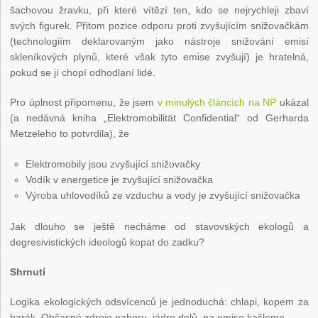
šachovou žravku, při které vítězí ten, kdo se nejrychleji zbaví
svých figurek. Přitom pozice odporu proti zvyšujícím snižovačkám
(technologiím deklarovaným jako nástroje snižování emisí
skleníkových plynů, které však tyto emise zvyšují) je hratelná,
pokud se jí chopí odhodlaní lidé.
Pro úplnost připomenu, že jsem
v minulých článcích na NP
ukázal
(a nedávná kniha „Elektromobilität Confidential“ od Gerharda
Metzeleho to potvrdila), že
Elektromobily jsou zvyšující snižovačky
Vodík v energetice je zvyšující snižovačka
Výroba uhlovodíků ze vzduchu a vody je zvyšující snižovačka
Jak dlouho se ještě necháme od stavovských ekologů a
degresivistických ideologů kopat do zadku?
Shrnutí
Logika ekologických odsvícenců je jednoduchá: chlapi, kopem za
barák. Občasné zdroje nahoru, jádro dolů, na emise kašleme.