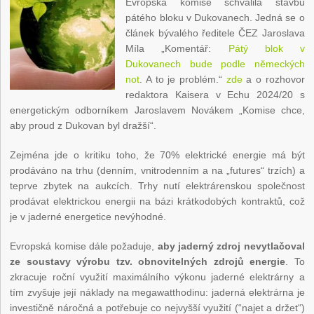
Evropská komise schválila stavbu
pátého bloku v Dukovanech. Jedná se o
článek bývalého ředitele ČEZ Jaroslava
Míla „Komentář:
Pátý blok v
Dukovanech bude podle německých
not
. A to je problém.“
zde
a o rozhovor
redaktora Kaisera v Echu 2024/20 s
energetickým odborníkem Jaroslavem Novákem „Komise chce,
aby proud z Dukovan byl dražší“.
Zejména jde o kritiku toho, že 70% elektrické energie má být
prodáváno na trhu (denním, vnitrodenním a na „futures“ trzích) a
teprve zbytek na aukcích. Trhy nutí elektrárenskou společnost
prodávat elektrickou energii na bázi krátkodobých kontraktů, což
je v jaderné energetice nevýhodné.
Evropská komise dále požaduje,
aby jaderný zdroj nevytlačoval
ze soustavy výrobu tzv. obnovitelných zdrojů energie
. To
zkracuje roční využití maximálního výkonu jaderné elektrárny a
tím zvyšuje její náklady na megawatthodinu: jaderná elektrárna je
investičně náročná a potřebuje co nejvyšší využití (“najet a držet“)