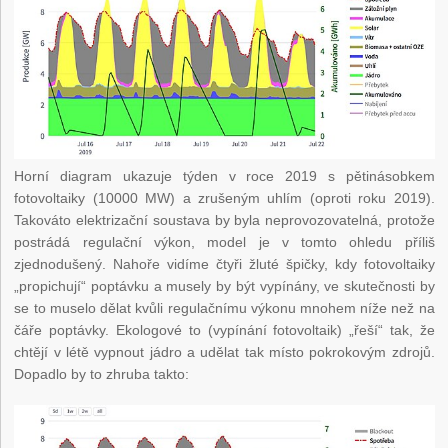
Horní diagram ukazuje týden v roce 2019 s pětinásobkem
fotovoltaiky (10000 MW) a zrušeným uhlím (oproti roku 2019).
Takováto elektrizační soustava by byla neprovozovatelná, protože
postrádá regulační výkon, model je v tomto ohledu příliš
zjednodušený. Nahoře vidíme čtyři žluté špičky, kdy fotovoltaiky
„propichují“ poptávku a musely by být vypínány, ve skutečnosti by
se to muselo dělat kvůli regulačnímu výkonu mnohem níže než na
čáře poptávky. Ekologové to (vypínání fotovoltaik) „řeší“ tak, že
chtějí v létě vypnout jádro a udělat tak místo pokrokovým zdrojů.
Dopadlo by to zhruba takto: