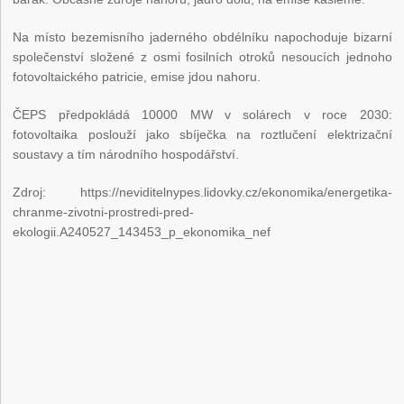
Na místo bezemisního jaderného obdélníku napochoduje bizarní
společenství složené z osmi fosilních otroků nesoucích jednoho
fotovoltaického patricie, emise jdou nahoru.
ČEPS předpokládá 10000 MW v solárech v roce 2030:
fotovoltaika poslouží jako sbíječka na roztlučení elektrizační
soustavy a tím národního hospodářství.
Zdroj: https://neviditelnypes.lidovky.cz/ekonomika/energetika-
chranme-zivotni-prostredi-pred-
ekologii.A240527_143453_p_ekonomika_nef