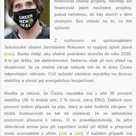
financovat uhelné projekty. Nechtějí ani
financovat jejich neuhelné projekty,
pokud neřeknou, do kdy skončí s těmi
uhelnými. Bez ohledu na to, co tím
způsobí.
Z rozhovoru se spolumajitelem
Sokolovské uhelné Jaroslavem Rokosem to vyplývá úplně jasně
(
zde
). Banky chtějí, aby uhelné podnikání skončilo do roku 2030.
A to jak těžba, tak elektrárenství. Neberou však při tom ohled na
skutečnost, že za uhelné zdroje nebude mít do té doby Česko
odpovídající náhradu. Což způsobí závislost republiky na dovozu
elektřiny a ohrozí její energetickou bezpečnost.
Realita je taková, že Česká republika má z uhlí 38 procent
elektřiny (36 % hnědé uhlí, 2 % černé, zdroj ERÚ). Dalších osm
procent ovšem připadá na plyn, který je také fosilním zdrojem. V
blízké budoucnosti se tak dá očekávat, že se aktivistická
pozornost přesune k němu. O to pravděpodobněji, že jeho
skleníkové emise jsou při započtení úniků při těžbě a přepravě
zcela srovnatelné s uhlím (
zde
a
zde
). V každém případě má