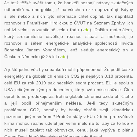
Je totiž těžké uvěřit tomu, že bankéři neznají názory skutečných
odborníků na energetiku, již na všechna rizika upozorňují. Kdyby
si ale někdo z nich tyto informace chtěl doplnit, tak například
rozhovor s Františkem Hrdličkou z ČVUT na Seznam Zprávy jich
nabízí velmi srozumitelně celou řadu (
zde
). Dalším materiálem,
který srozumitelně osvětluje reálnou situaci a možnosti, je
rozhovor s šéfem energetické analytické společnosti Invicta
Bohemica Janem Vondrášem, jenž sleduje energetický trh v
Česku a Německu již 25 let (
zde
).
A ještě jednu věc by si bankéři mohli připomenout. Že podíl české
energetiky na globálních emisích CO
2
je nějakých 0,18 procenta,
celé EU za rok 2019 pak necelých sedm procent. EU je spolu s
USA jediným velkým producentem, který své emise snižuje. Čína
oproti tomu produkuje asi třetinu globálních emisí oxidu uhličitého
a její podíl přinejmenším neklesá. Je-li tedy skutečným
problémem CO
2
, neměly by banky obrátit svoji klimatickou
pozornost jiným směrem? Protože státy v EU už toho pro světové
klima mohou reálně udělat jen velmi málo na to, aby za to lidé v
nich museli zaplatit tak obrovskou cenu, jaká vyplývá z plánu
Green Deal, který členským státům vnucuje Brusel.