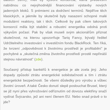
nabídnou co nejvýhodnější financování výstavby nových
jaderných bloků. S prémiemi za dodržení termínů. Nejdříve těch
klasických, a jakmile by skutečně byly nasazení schopné malé
modulární reaktory, tak i těch. Celkově by pak cílem takových
konsorcií měla být stabilní a robustní energetika odolná proti
výkyvům počasí. Pak by však museli svým akcionářům přiznat
skutečnost, na kterou upozorňuje Tariq Fancy, bývalý ředitel
Udržitelného investování v investičním fondu BlackRock. Ten říká,
že tvrzení „odpovědnost k životnímu prostředí je profitabilní“ je
pochybné a „skutečná změna životního prostředí prostě nepřináší
stejnou návratnost“ (
zde
).
Současný přístup bankéřů k energetice je ale zcela jiný. Jeho
dopady způsobí ztrátu energetické soběstačnosti a tím i ztrátu
energetické bezpečnosti. Se všemi důsledky pro výrobu a vůbec
životní úroveň. A také Česko donutí slepě poslouchat Brusel, který
se již nyní přes vyhrožování odříznutím od dovozu elektřiny snaží
vydírat Švýcarsko, jež ani není členem EU. Nebo snad právě o to
jde?