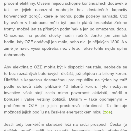
procent elektřiny. Ovšem nejsou schopné kontinuálních dodávek a
tak se jejich nasazení neobejde bez dostatečné kapacity
konvenčních zdrojů, které je mohou podle potřeby nahradit. Což
by ovšem v budoucnu mělo být, podle plánů bruselské Zelené
fronty, možné jen za přísných podmínek a jen po omezenou dobu.
Omezenou na pouhé stovky hodin ročně. Jenže jen zimních
hodin, kdy OZE dodávají jen málo, nebo nic, je nějakých 1800. A v
zimě je navíc vyšší spotřeba než v létě. Takže tohle nejde úplně
dohromady.
Aby elektřina z OZE mohla být k dispozici neustále, neobejde se
to bez rozsáhlých bateriových úložišť, jež přijdou na biliony korun.
Úložiště s kapacitou dostatečnou pro republiku na týden by totiž
podle odhadů stálo přibližně 40 bilionů korun. Tyto nezbytné
investice však stojí zcela mimo pozornost aktivistů, médií a
bohužel i valné většiny politiků. Dalším – také opomíjeným –
problémem OZE je jejich prostorová náročnost. Ta limituje
možnosti jejich podílu na českém energetickém mixu (
zde
).
Jestli tedy bankéřům skutečně leží na srdci prospěch Česka (a
dalších zemí), měli by vytvořit konsorcia, která především