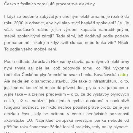
Česko z fosilních zdrojů 46 procent své elektřiny.
I když se budeme zabývat jen uhelnými elektrárnami, je reálné do
roku 2030 je odstavit, aby byli aktivističtí bankéři spokojeni? Je. Je
však současně reálné jejich výrobní kapacitu nahradit jinými,
stejně spolehlivými zdroji? Tedy těmi, jež dodávají podle potřeby
permanentně, nikoli jen když svítí slunce, nebo fouká vítr? Nikoli.
To podle všeho možné není.
Podle odhadu Jaroslava Rokose by stavba paroplynové elektrárny
nyní trvala asi pět let, což odpovídá tomu, co říká výkonná
ředitelka Českého plynárenského svazu Lenka Kovačovská (
zde
).
Ale nejde jen o samotnou stavbu. Jde také o infrastrukturu, o to,
jestli se na konkrétní místo dá přivést dost plynu a za jakou cenu.
A jde také – a zřejmě především – o to, že do výstavby plynových
celků, jež se nabízejí jako jediná rychle dostupná a spolehlivě
fungující možnost, se nikdo nechce pouštět právě proto, že je jen
otázkou času, kdy se ocitnou v centru nenávistné pozornosti
aktivistické EU. Například Evropská investiční banka nebude od
příštího roku financovat žádné fosilní projekty, tedy ani ty plynové.