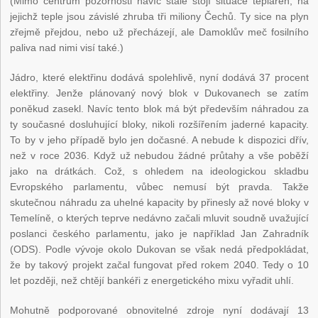
(Mimo centrum pozornosti navíc stále stojí situace tepláren, na
jejichž teple jsou závislé zhruba tři miliony Čechů. Ty sice na plyn
zřejmě přejdou, nebo už přecházejí, ale Damoklův meč fosilního
paliva nad nimi visí také.)
Jádro, které elektřinu dodává spolehlivě, nyní dodává 37 procent
elektřiny. Jenže plánovaný nový blok v Dukovanech se zatím
poněkud zasekl. Navíc tento blok má být především náhradou za
ty současné dosluhující bloky, nikoli rozšířením jaderné kapacity.
To by v jeho případě bylo jen dočasné. A nebude k dispozici dřív,
než v roce 2036. Když už nebudou žádné průtahy a vše poběží
jako na drátkách. Což, s ohledem na ideologickou skladbu
Evropského parlamentu, vůbec nemusí být pravda. Takže
skutečnou náhradu za uhelné kapacity by přinesly až nové bloky v
Temelíně, o kterých teprve nedávno začali mluvit soudně uvažující
poslanci českého parlamentu, jako je například Jan Zahradník
(ODS). Podle vývoje okolo Dukovan se však nedá předpokládat,
že by takový projekt začal fungovat před rokem 2040. Tedy o 10
let později, než chtějí bankéři z energetického mixu vyřadit uhlí.
Mohutně podporované obnovitelné zdroje nyní dodávají 13