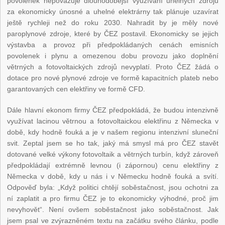
povolenek nepovažuje dlouhodobější využívání uhelných zdrojů
za ekonomicky únosné a uhelné elektrárny tak plánuje uzavírat
ještě rychleji než do roku 2030. Nahradit by je měly nové
paroplynové zdroje, které by ČEZ postavil. Ekonomicky se jejich
výstavba a provoz při předpokládaných cenách emisních
povolenek i plynu a omezenou dobu provozu jako doplnění
větrných a fotovoltaických zdrojů nevyplatí. Proto ČEZ žádá o
dotace pro nové plynové zdroje ve formě kapacitních plateb nebo
garantovaných cen elektřiny ve formě CFD.
Dále hlavní ekonom firmy ČEZ předpokládá, že budou intenzivně
využívat lacinou větrnou a fotovoltaickou elektřinu z Německa v
době, kdy hodně fouká a je v našem regionu intenzivní sluneční
svit. Zeptal jsem se ho tak, jaký má smysl má pro ČEZ stavět
dotované velké výkony fotovoltaik a větrných turbín, když zároveň
předpokládají extrémně levnou (i zápornou) cenu elektřiny z
Německa v době, kdy u nás i v Německu hodně fouká a svítí.
Odpověď byla: „Když politici chtějí soběstačnost, jsou ochotni za
ní zaplatit a pro firmu ČEZ je to ekonomicky výhodné, proč jim
nevyhovět“. Není ovšem soběstačnost jako soběstačnost. Jak
jsem psal ve zvýrazněném textu na začátku svého článku, podle