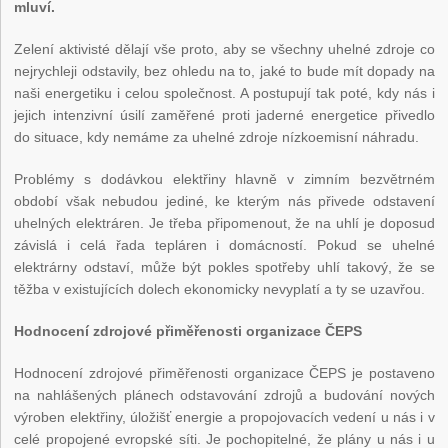
mluví.
Zelení aktivisté dělají vše proto, aby se všechny uhelné zdroje co
nejrychleji odstavily, bez ohledu na to, jaké to bude mít dopady na
naši energetiku i celou společnost. A postupují tak poté, kdy nás i
jejich intenzivní úsilí zaměřené proti jaderné energetice přivedlo
do situace, kdy nemáme za uhelné zdroje nízkoemisní náhradu.
Problémy s dodávkou elektřiny hlavně v zimním bezvětrném
období však nebudou jediné, ke kterým nás přivede odstavení
uhelných elektráren. Je třeba připomenout, že na uhlí je doposud
závislá i celá řada tepláren i domácností. Pokud se uhelné
elektrárny odstaví, může být pokles spotřeby uhlí takový, že se
těžba v existujících dolech ekonomicky nevyplatí a ty se uzavřou.
Hodnocení zdrojové přiměřenosti organizace ČEPS
Hodnocení zdrojové přiměřenosti organizace ČEPS je postaveno
na nahlášených plánech odstavování zdrojů a budování nových
výroben elektřiny, úložišť energie a propojovacích vedení u nás i v
celé propojené evropské síti. Je pochopitelné, že plány u nás i u