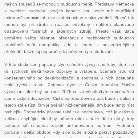
našich sousedů se mohou v budoucnu měnit. Představy Německa
o rychlosti budování nových kapacit jsou podle mě například
extrémně ambiciózní a ve skutečnosti nerealizovatelné. Stejně tak
mohou být při střetu s realitou odvolány i některá plánovaná
odstavování fosilních a jaderných zdrojů. Přesto však dává
poměrně velice přesnou představu o možnostech budoucích
problémů naší energetiky. Jde o jeden z nejserióznějších
přehledů, takže jej doporučuji k pečlivému prostudování.
V této studii jsou popsány čtyři scénáře vývoje spotřeby, které se
liší rychlostí elektrifikace dopravy a vytápění. Scénáře jsou od
konzervativního po dekarbonizační a spotřeba u nich postupně
stále rychleji roste. Zatímco nyní je Česká republika čistým
vývozcem elektřiny, po roce 2025 se ve všech čtyřech scénářích
stane čistým dovozcem. Čistá potřeba dovozu pak bude v dalších
letech stále růst, čím je scénář nízkoemisnější, tím bude tento růst
rychlejší. Dramaticky poroste také tzv. nedodávka, což je celková
velikost chybějící elektřiny během roku a také délka doby, kdy
nebude síť schopna zajistit požadovanou potřebu. Podobně
poroste i délka období, kdy sice bude možné pokrýt požadavky