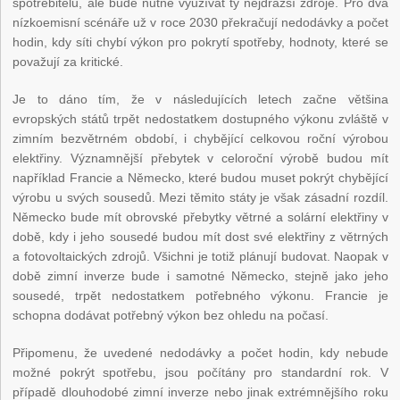
spotřebitelů, ale bude nutné využívat ty nejdražší zdroje. Pro dva
nízkoemisní scénáře už v roce 2030 překračují nedodávky a počet
hodin, kdy síti chybí výkon pro pokrytí spotřeby, hodnoty, které se
považují za kritické.
Je to dáno tím, že v následujících letech začne většina
evropských států trpět nedostatkem dostupného výkonu zvláště v
zimním bezvětrném období, i chybějící celkovou roční výrobou
elektřiny. Významnější přebytek v celoroční výrobě budou mít
například Francie a Německo, které budou muset pokrýt chybějící
výrobu u svých sousedů. Mezi těmito státy je však zásadní rozdíl.
Německo bude mít obrovské přebytky větrné a solární elektřiny v
době, kdy i jeho sousedé budou mít dost své elektřiny z větrných
a fotovoltaických zdrojů. Všichni je totiž plánují budovat. Naopak v
době zimní inverze bude i samotné Německo, stejně jako jeho
sousedé, trpět nedostatkem potřebného výkonu. Francie je
schopna dodávat potřebný výkon bez ohledu na počasí.
Připomenu, že uvedené nedodávky a počet hodin, kdy nebude
možné pokrýt spotřebu, jsou počítány pro standardní rok. V
případě dlouhodobé zimní inverze nebo jinak extrémnějšího roku