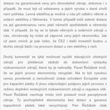
dotace na garantované ceny pro obnovitelné zdroje, dokonce i v
případě, že musí být už odstaveny a jejich výroba v dané chvíli
není potřeba. Levná elektřina je možná u nás při odběru větrné a
solární elektřiny z Německa. V tomto případě totiž zelené dotace
na její garantovanou cenu platí němečtí spotřebitelé a německý
stát. V případě, že by se to týkalo větrných a solárních zdrojů u
nás, ohrožovaly by nízké až záporné ceny jejich ekonomiku. Jak
už jsem zmínil, je pak riziko, že ČEZ i další investoři budou u
těchto zdrojů tlačit i na provozní dotaci u cen elektřiny z nich.
Druhý komentář se týká možnosti využití stávajících uhelných
zdrojů pro překlenutí období do dokončení výstavby
nízkoemisních zdrojů, které by je nahradily. Pavel Řežábek tvrdí,
že se jejich provoz ekonomicky nevyplatí. Má to být vysokou
cenou povolenek a nemožností získat schválení Evropské unie
pro kapacitní platby či jinou odpovídající podporu jejich provozu v
režimu doplnění existujících nízkoemisních zdrojů a regulace sítě.
Pavel Řežábek navrhuje místo nich postavit nové paroplynové
zdroje. Ty pochopitelně ekonomicky bez dotací a garance
kapacitních plateb také nevycházejí. Pan Řežábek však