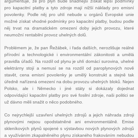
argumentuje, že pro plyn bude snadnější získat lepší podmínky
pro kapacitní platby a tyto zdroje mají nižší náklady pro emisní
povolenky. Podle něj pro uhlí nebude u orgánů Evropské unie
možné získat vhodné podmínky pro kapacitní platby, budou podle
něj trvat na dramatickém omezení doby jejich provozu, které
neumožní rentabilní provoz uhelných dolů.
Problémem je, že pan Řežábek, i řada dalších, nerozlišuje reálné
přírodní a technologické i environmentální zákonitosti a umělá
pravidla úřadů. Na rozdíl od plynu je uhlí domácí surovina, uhelné
elektrárny stojí a nemusí se na rozdíl od paroplynových nově
stavět, cena emisní povolenky je umělý konstrukt a stejně tak
úředně nařízená omezení na dobu provozu uhelných bloků. Nejen
Polsko, ale i Německo i jiné státy si dokázaly dojednat
odpovídající kapacitní platby pro své fosilní zdroje, naši politici se
už dávno měli snažit o něco podobného.
Co nejrychlejší uzavření uhelných zdrojů a jejich náhrada zdroji
plynovými nejsou opodstatněné ani environmentálně. Emise
skleníkových plynů spojené s výstavbou nových plynových zdrojů
a využíváním zkapalněného plynu získaného frakováním nebudou