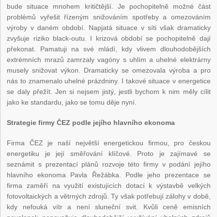
bude situace mnohem kritičtější. Je pochopitelně možné část
problémů vyřešit řízeným snižováním spotřeby a omezováním
výroby v daném období. Napjatá situace v síti však dramaticky
zvyšuje riziko black-outu. I krizová období se pochopitelně dají
překonat. Pamatuji na své mládí, kdy vlivem dlouhodobějších
extrémních mrazů zamrzaly vagóny s uhlím a uhelné elektrárny
musely snižovat výkon. Dramaticky se omezovala výroba a pro
nás to znamenalo uhelné prázdniny. I takové situace v energetice
se daly přežít. Jen si nejsem jistý, jestli bychom k nim měly cílit
jako ke standardu, jako se tomu děje nyní.
Strategie firmy ČEZ podle jejího hlavního ekonoma
Firma ČEZ je naší největší energetickou firmou, pro českou
energetiku je její směřování klíčové. Proto je zajímavé se
seznámit s prezentací plánů rozvoje této firmy v podání jejího
hlavního ekonoma Pavla Řežábka. Podle jeho prezentace se
firma zaměří na využití existujících dotací k výstavbě velkých
fotovoltaických a větrných zdrojů. Ty však potřebují zálohy v době,
kdy nefouká vítr a není sluneční svit. Kvůli ceně emisních