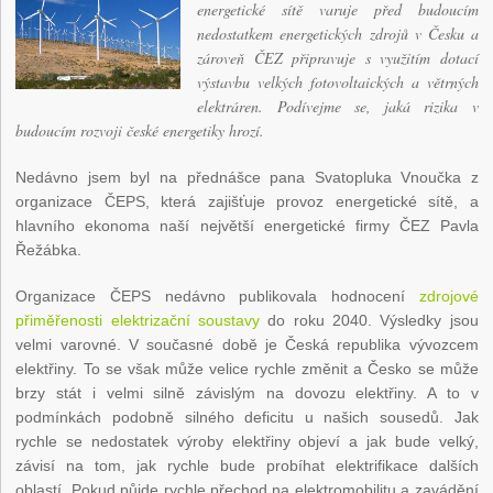
energetické sítě varuje před budoucím
nedostatkem energetických zdrojů v Česku a
zároveň ČEZ připravuje s využitím dotací
výstavbu velkých fotovoltaických a větrných
elektráren. Podívejme se, jaká rizika v
budoucím rozvoji české energetiky hrozí.
Nedávno jsem byl na přednášce pana Svatopluka Vnoučka z
organizace ČEPS, která zajišťuje provoz energetické sítě, a
hlavního ekonoma naší největší energetické firmy ČEZ Pavla
Řežábka.
Organizace ČEPS nedávno publikovala hodnocení
zdrojové
přiměřenosti elektrizační soustavy
do roku 2040. Výsledky jsou
velmi varovné. V současné době je Česká republika vývozcem
elektřiny. To se však může velice rychle změnit a Česko se může
brzy stát i velmi silně závislým na dovozu elektřiny. A to v
podmínkách podobně silného deficitu u našich sousedů. Jak
rychle se nedostatek výroby elektřiny objeví a jak bude velký,
závisí na tom, jak rychle bude probíhat elektrifikace dalších
oblastí. Pokud půjde rychle přechod na elektromobilitu a zavádění