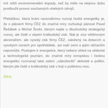
mít nižší environmentální dopady, než by mělo na stejnou dobu
prodloužit provoz současných uhelných zdrojů.
Překážkou, která brání racionálnímu rozvoji české energetiky je,
že o plánech firmy ČEZ do značné míry rozhodují pánové Pavel
Řežábek a Michal Šnobr, kterým nejde o dlouhodobý strategický
rozvoj, ale čistě o vlastní krátkodobý zisk. Stát je sice většinovým
akcionářem, ale vysoký zisk firmy ČEZ, založený na dotacích a
vysokých cenách pro spotřebitele, asi naší zemi a jejím občanům
nepomůže. Postojem k energetice, který nebere ohled na vědecké
a technologické poznání, do značné míry evropskou i českou
energetiku rozvracejí také zelení „náboženští“ aktivisté a politici,
kterým jde čistě o krátkodobý zisk v boji o politickou moc.
Zdroj