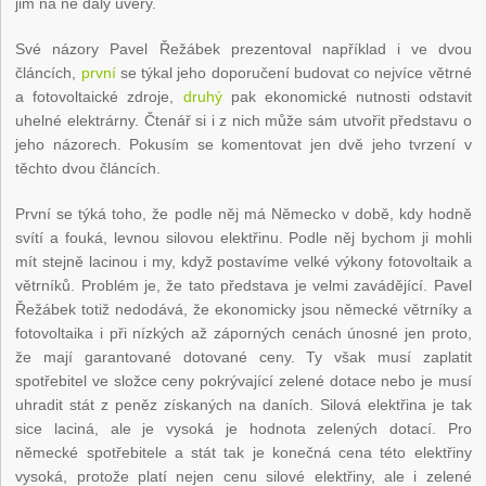
jim na ně daly úvěry.
Své názory Pavel Řežábek prezentoval například i ve dvou
článcích,
první
se týkal jeho doporučení budovat co nejvíce větrné
a fotovoltaické zdroje,
druhý
pak ekonomické nutnosti odstavit
uhelné elektrárny. Čtenář si i z nich může sám utvořit představu o
jeho názorech. Pokusím se komentovat jen dvě jeho tvrzení v
těchto dvou článcích.
První se týká toho, že podle něj má Německo v době, kdy hodně
svítí a fouká, levnou silovou elektřinu. Podle něj bychom ji mohli
mít stejně lacinou i my, když postavíme velké výkony fotovoltaik a
větrníků. Problém je, že tato představa je velmi zavádějící. Pavel
Řežábek totiž nedodává, že ekonomicky jsou německé větrníky a
fotovoltaika i při nízkých až záporných cenách únosné jen proto,
že mají garantované dotované ceny. Ty však musí zaplatit
spotřebitel ve složce ceny pokrývající zelené dotace nebo je musí
uhradit stát z peněz získaných na daních. Silová elektřina je tak
sice laciná, ale je vysoká je hodnota zelených dotací. Pro
německé spotřebitele a stát tak je konečná cena této elektřiny
vysoká, protože platí nejen cenu silové elektřiny, ale i zelené