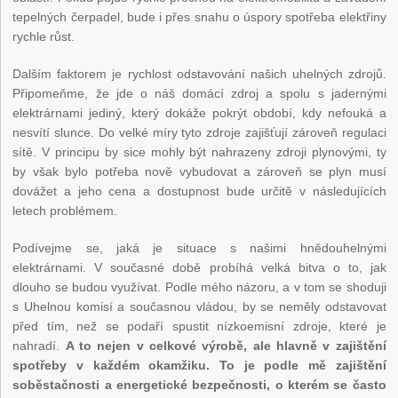
tepelných čerpadel, bude i přes snahu o úspory spotřeba elektřiny
rychle růst.
Dalším faktorem je rychlost odstavování našich uhelných zdrojů.
Připomeňme, že jde o náš domácí zdroj a spolu s jadernými
elektrárnami jediný, který dokáže pokrýt období, kdy nefouká a
nesvítí slunce. Do velké míry tyto zdroje zajišťují zároveň regulaci
sítě. V principu by sice mohly být nahrazeny zdroji plynovými, ty
by však bylo potřeba nově vybudovat a zároveň se plyn musí
dovážet a jeho cena a dostupnost bude určitě v následujících
letech problémem.
Podívejme se, jaká je situace s našimi hnědouhelnými
elektrárnami. V současné době probíhá velká bitva o to, jak
dlouho se budou využívat. Podle mého názoru, a v tom se shoduji
s Uhelnou komisí a současnou vládou, by se neměly odstavovat
před tím, než se podaří spustit nízkoemisní zdroje, které je
nahradí.
A to nejen v celkové výrobě, ale hlavně v zajištění
spotřeby v každém okamžiku. To je podle mě zajištění
soběstačnosti a energetické bezpečnosti, o kterém se často