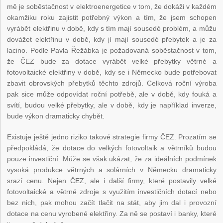
mě je soběstačnost v elektroenergetice v tom, že dokáži v každém
okamžiku roku zajistit potřebný výkon a tím, že jsem schopen
vyrábět elektřinu v době, kdy s tím mají sousedé problém, a můžu
dovážet elektřinu v době, kdy jí mají sousedé přebytek a je za
lacino. Podle Pavla Řežábka je požadovaná soběstačnost v tom,
že ČEZ bude za dotace vyrábět velké přebytky větrné a
fotovoltaické elektřiny v době, kdy se i Německo bude potřebovat
zbavit obrovských přebytků těchto zdrojů. Celková roční výroba
pak sice může odpovídat roční potřebě, ale v době, kdy fouká a
svítí, budou velké přebytky, ale v době, kdy je například inverze,
bude výkon dramaticky chybět.
Existuje ještě jedno riziko takové strategie firmy ČEZ. Prozatím se
předpokládá, že dotace do velkých fotovoltaik a větrníků budou
pouze investiční. Může se však ukázat, že za ideálních podmínek
vysoká produkce větrných a solárních v Německu dramaticky
srazí cenu. Nejen ČEZ, ale i další firmy, které postavily velké
fotovoltaické a větrné zdroje s využitím investičních dotací nebo
bez nich, pak mohou začít tlačit na stát, aby jim dal i provozní
dotace na cenu vyrobené elektřiny. Za ně se postaví i banky, které