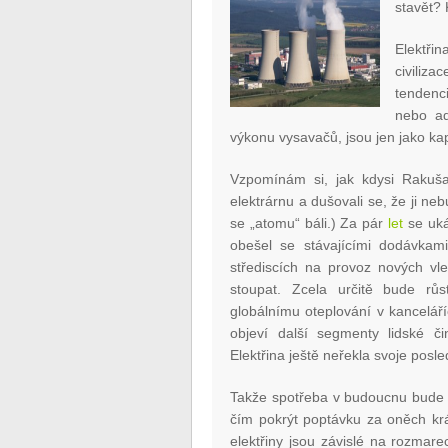
stavět? 
Elektři
civiliz
tendenc
nebo ad
výkonu vysavačů, jsou jen jako ka
Vzpomínám si, jak kdysi Rakuša
elektrárnu a dušovali se, že ji ne
se „atomu“ báli.) Za pár
let
se uká
obešel se stávajícími dodávkami
střediscích na provoz nových vl
stoupat. Zcela určitě bude růs
globálnímu oteplování v kanceláří
objeví další segmenty lidské či
Elektřina ještě neřekla svoje posle
Takže spotřeba v budoucnu bude rů
čím pokrýt poptávku za oněch kr
elektřiny jsou závislé na rozmarec