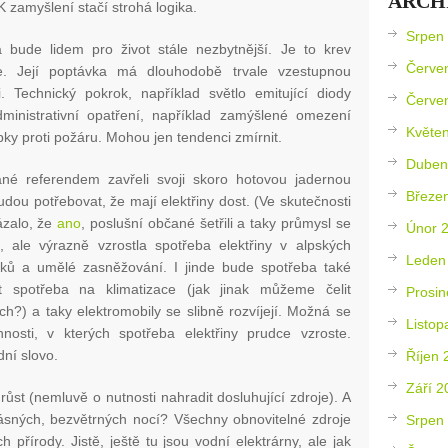
ARCH
K zamyšlení stačí strohá logika.
Srpen
na bude lidem pro život stále nezbytnější. Je to krev
Červe
ace. Její poptávka má dlouhodobě trvale vzestupnou
i. Technický pokrok, například světlo emitující diody
Červe
ministrativní opatření, například zamýšlené omezení
Květe
pky proti požáru. Mohou jen tendenci zmírnit.
Duben
né referendem zavřeli svoji skoro hotovou jadernou
Březe
budou potřebovat, že mají elektřiny dost. (Ve skutečnosti
zalo, že
ano
, poslušní občané šetřili a taky průmysl se
Únor 
, ale výrazně vzrostla spotřeba elektřiny v alpských
Leden
eků a umělé zasněžování. I jinde bude spotřeba také
t spotřeba na klimatizace (jak jinak můžeme čelit
Prosin
ch?) a taky elektromobily se slibně rozvíjejí. Možná se
Listop
nnosti, v kterých spotřeba elektřiny prudce vzroste.
dní slovo.
Říjen 
Září 2
st (nemluvě o nutnosti nahradit dosluhující zdroje). A
ásných, bezvětrných nocí? Všechny obnovitelné zdroje
Srpen
h přírody. Jistě, ještě tu jsou vodní elektrárny, ale jak