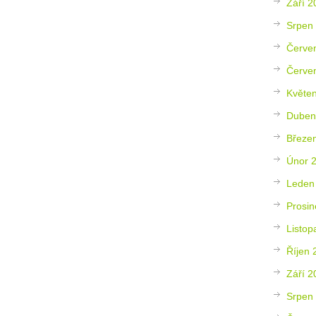
Září 2
Srpen
Červe
Červe
Květe
Duben
Březe
Únor 
Leden
Prosin
Listop
Říjen 
Září 2
Srpen