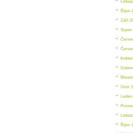
Listop
Říjen 
Září 2
Srpen
Červe
Červe
Květe
Duben
Březe
Únor 
Leden
Prosin
Listop
Říjen 