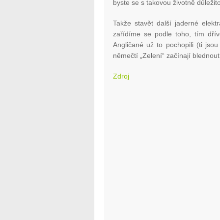
byste se s takovou životně důlež
Takže stavět další jaderné elek
zařídíme se podle toho, tím dř
Angličané už to pochopili (ti jso
němečtí „Zelení“ začínají blednout
Zdroj