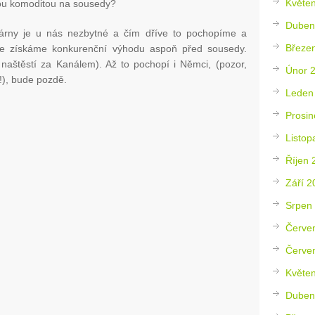
Květe
itou komoditou na sousedy?
Duben
trárny je u nás nezbytné a čím dříve to pochopíme a
Březe
íve získáme konkurenční výhodu aspoň před sousedy.
u naštěstí za Kanálem). Až to pochopí i Němci, (pozor,
Únor 
!), bude pozdě.
Leden
Prosin
Listop
Říjen 
Září 2
Srpen
Červe
Červe
Květe
Duben