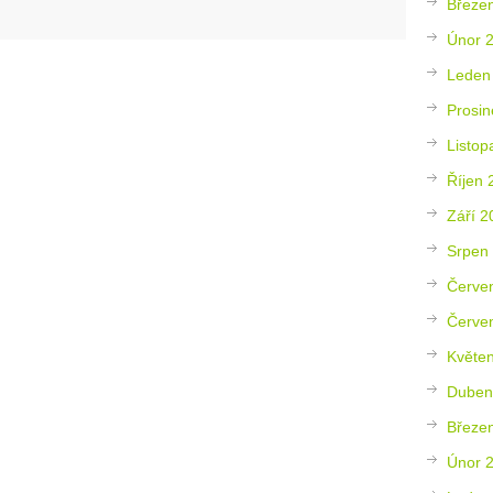
Březe
Únor 
Leden
Prosin
Listop
Říjen 
Září 2
Srpen
Červe
Červe
Květe
Duben
Březe
Únor 