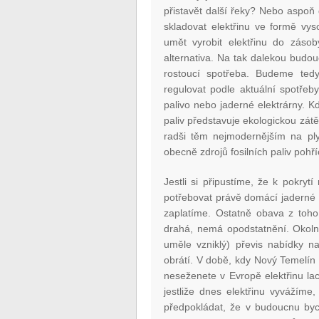
přistavět další řeky? Nebo aspoň
skladovat elektřinu ve formě vy
umět vyrobit elektřinu do záso
alternativa. Na tak dalekou budo
rostoucí spotřeba. Budeme tedy
regulovat podle aktuální spotřeb
palivo nebo jaderné elektrárny. K
paliv představuje ekologickou zát
radši těm nejmodernějším na ply
obecně zdrojů fosilních paliv pohř
Jestli si připustíme, že k pokry
potřebovat právě domácí jaderné 
zaplatíme. Ostatně obava z toh
drahá, nemá opodstatnění. Okolnos
uměle vzniklý) převis nabídky 
obrátí. V době, kdy Nový Temelín
neseženete v Evropě elektřinu laci
jestliže dnes elektřinu vyvážíme
předpokládat, že v budoucnu bych