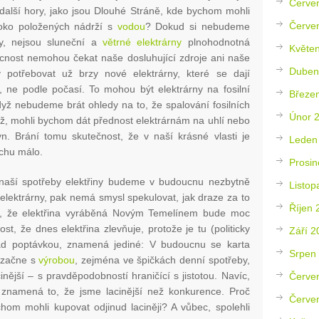
Červe
 další hory, jako jsou Dlouhé Stráně, kde bychom mohli
Červe
soko položených nádrží s
vodou
? Dokud si nebudeme
by, nejsou sluneční a
větrné elektrárny
plnohodnotná
Květe
ucnost nemohou čekat naše dosluhující zdroje ani naše
Duben
 potřebovat už brzy nové elektrárny, které se dají
y, ne podle počasí. To mohou být elektrárny na fosilní
Březe
dyž nebudeme brát ohledy na to, že spalování fosilních
Únor 
ěž, mohli bychom dát přednost elektrárnám na uhlí nebo
n. Brání tomu skutečnost, že v naší krásné vlasti je
Leden
íchu málo.
Prosin
tí naší spotřeby elektřiny budeme v budoucnu nezbytně
Listop
elektrárny, pak nemá smysl spekulovat, jak draze za to
Říjen 
o, že elektřina vyráběná Novým Temelínem bude moc
t, že dnes elektřina zlevňuje, protože je tu (politicky
Září 2
nad poptávkou, znamená jediné: V budoucnu se karta
Srpen
 začne s
výrobou
, zejména ve špičkách denní spotřeby,
nější – s pravděpodobností hraničící s jistotou. Navíc,
Červe
, znamená to, že jsme lacinější než konkurence. Proč
Červe
om mohli kupovat odjinud laciněji? A vůbec, spolehli