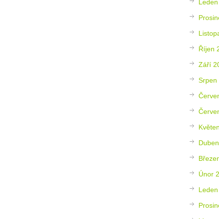
Leden
Prosin
Listop
Říjen 
Září 2
Srpen
Červe
Červe
Květe
Duben
Březe
Únor 
Leden
Prosin