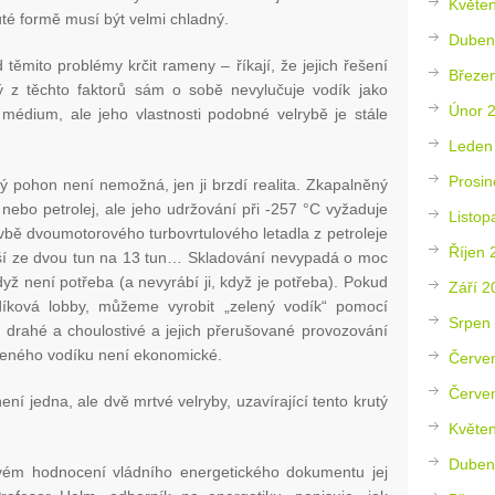
Květe
uté formě musí být velmi chladný.
Duben
těmito problémy krčit rameny – říkají, že jejich řešení
Březe
 z těchto faktorů sám o sobě nevylučuje vodík jako
Únor 
médium, ale jeho vlastnosti podobné velrybě je stále
Leden
Prosin
ý pohon není nemožná, jen ji brzdí realita. Zkapalněný
nebo petrolej, ale jeho udržování při -257 °C vyžaduje
Listop
vbě dvoumotorového turbovrtulového letadla z petroleje
Říjen 
ší ze dvou tun na 13 tun… Skladování nevypadá o moc
když není potřeba (a nevyrábí ji, když je potřeba). Pokud
Září 2
díková lobby, můžeme vyrobit „zelený vodík“ pomocí
Srpen
ou drahé a choulostivé a jejich přerušované provozování
leného vodíku není ekonomické.
Červe
Červe
ení jedna, ale dvě mrtvé velryby, uzavírající tento krutý
Květe
Duben
vém hodnocení vládního energetického dokumentu jej