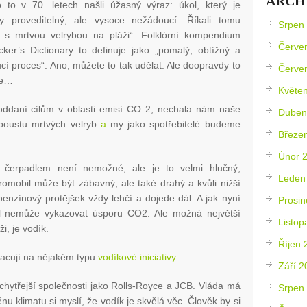
ARCH
 to v 70. letech našli úžasný výraz: úkol, který je
ky proveditelný, ale vysoce nežádoucí. Říkali tomu
Srpen
 s mrtvou velrybou na pláži“. Folklórní kompendium
Červe
ker’s Dictionary to definuje jako „pomalý, obtížný a
í proces“. Ano, můžete to tak udělat. Ale doopravdy to
Červe
te…
Květe
 oddaní cílům v oblasti emisí CO 2, nechala nám naše
Duben
 spoustu mrtvých velryb
a
my jako spotřebitelé budeme
Březe
Únor 
m čerpadlem není nemožné, ale je to velmi hlučný,
Leden
romobil může být zábavný, ale také drahý a kvůli nižší
benzínový protějšek vždy lehčí a dojede dál. A jak nyní
Prosin
il nemůže vykazovat úsporu CO2. Ale možná největší
Listop
ži, je vodík.
Říjen 
racují na nějakém typu
vodíkové iniciativy
.
Září 2
jchytřejší společnosti jako Rolls-Royce a JCB. Vláda má
Srpen
nu klimatu si myslí, že vodík je skvělá věc. Člověk by si