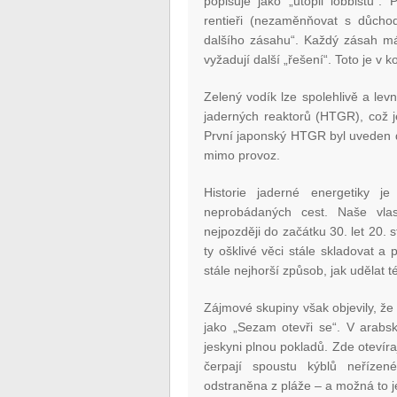
popisuje jako „utopii lobbistů“.
rentieři (nezaměnňovat s důchod
dalšího zásahu“. Každý zásah m
vyžadují další „řešení“. Toto je v 
Zelený vodík lze spolehlivě a le
jaderných reaktorů (HTGR), což je 
První japonský HTGR byl uveden d
mimo provoz.
Historie jaderné energetiky j
neprobádaných cest. Naše vla
nejpozději do začátku 30. let 20. st
ty ošklivé věci stále skladovat a 
stále nejhorší způsob, jak udělat t
Zájmové skupiny však objevily, že 
jako „Sezam otevři se“. V arabsk
jeskyni plnou pokladů. Zde oteví
čerpají spoustu kýblů neřízen
odstraněna z pláže – a možná to j