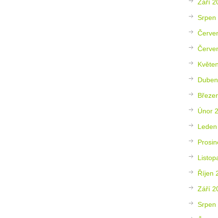
Září 2
Srpen
Červe
Červe
Květe
Duben
Březe
Únor 
Leden
Prosin
Listop
Říjen 
Září 2
Srpen