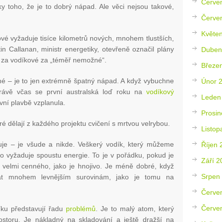
Červe
y toho, že je to dobrý nápad. Ale věci nejsou takové,
Červe
Květe
vé vyžaduje tisíce kilometrů nových, mnohem tlustších,
in Callanan, ministr energetiky, otevřeně označil plány
Duben
 za vodíkové za „téměř nemožné“.
Březe
é – je to jen extrémně špatný nápad. A když vybuchne
Únor 
Právě včas se první australská loď roku na
vodíkový
Leden
vní plavbě vzplanula.
Prosin
é dělají z každého projektu cvičení s mrtvou velrybou.
Listop
tuje – je všude a nikde. Veškerý vodík, který můžeme
Říjen 
to vyžaduje spoustu energie. To je v pořádku, pokud je
Září 2
elmi cenného, ​​jako je hnojivo. Je méně dobré, když
Srpen
at mnohem levnějším surovinám, jako je tomu na
Červe
Červe
díku představují řadu
problémů
. Je to malý atom, který
storu. Je nákladný na skladování a ještě dražší na