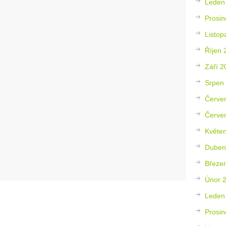
Leden
Prosin
Listop
Říjen 
Září 2
Srpen
Červe
Červe
Květe
Duben
Březe
Únor 
Leden
Prosin