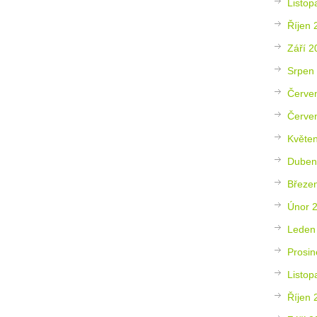
Listop
Říjen 
Září 2
Srpen
Červe
Červe
Květe
Duben
Březe
Únor 
Leden
Prosin
Listop
Říjen 