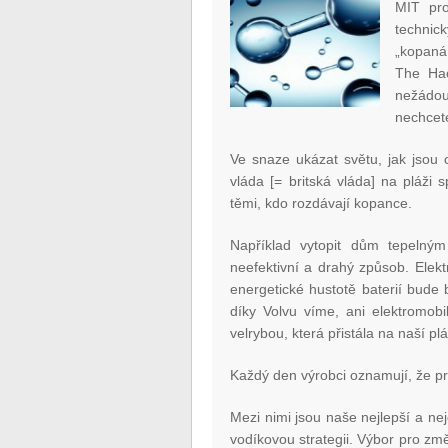
MIT pro
technic
„kopaná
The Hac
nežádouc
nechce
Ve snaze ukázat světu, jak jsou
vláda [= britská vláda] na pláži
těmi, kdo rozdávají kopance.
Například vytopit dům tepelný
neefektivní a drahý způsob. Elekt
energetické hustotě baterií bude 
díky Volvu víme, ani elektromob
velrybou, která přistála na naší plá
Každý den výrobci oznamují, že p
Mezi nimi jsou naše nejlepší a ne
vodíkovou strategii. Výbor pro změ