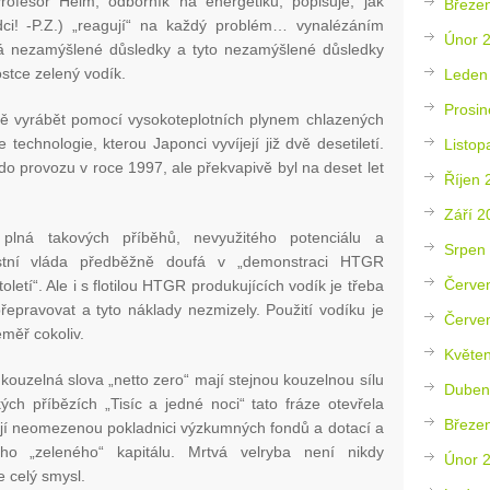
 Profesor Helm, odborník na energetiku, popisuje, jak
Březe
ci! -P.Z.) „reagují“ na každý problém… vynalézáním
Únor 
á nezamýšlené důsledky a tyto nezamýšlené důsledky
kostce zelený vodík.
Leden
Prosin
vně vyrábět pomocí vysokoteplotních plynem chlazených
technologie, kterou Japonci vyvíjejí již dvě desetiletí.
Listop
o provozu v roce 1997, ale překvapivě byl na deset let
Říjen 
Září 2
e plná takových příběhů, nevyužitého potenciálu a
Srpen
stní vláda předběžně doufá v „demonstraci HTGR
Červe
oletí“. Ale i s flotilou HTGR produkujících vodík je třeba
přepravovat a tyto náklady nezmizely. Použití vodíku je
Červe
éměř cokoliv.
Květe
kouzelná slova „netto zero“ mají stejnou kouzelnou sílu
Duben
ých příbězích „Tisíc a jedné noci“ tato fráze otevřela
Březe
rají neomezenou pokladnici výzkumných fondů a dotací a
ého „zeleného“ kapitálu. Mrtvá velryba není nikdy
Únor 
e celý smysl.