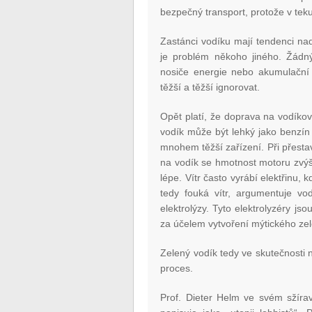
bezpečný transport, protože v tek
Zastánci vodíku mají tendenci nad 
je problém někoho jiného. Žádný
nosiče energie nebo akumulační 
těžší a těžší ignorovat.
Opět platí, že doprava na vodíkov
vodík může být lehký jako benzín 
mnohem těžší zařízení. Při přesta
na vodík se hmotnost motoru zvý
lépe. Vítr často vyrábí elektřinu, 
tedy fouká vítr, argumentuje vo
elektrolýzy. Tyto elektrolyzéry js
za účelem vytvoření mýtického ze
Zelený vodík tedy ve skutečnosti n
proces.
Prof. Dieter Helm ve svém sžíra