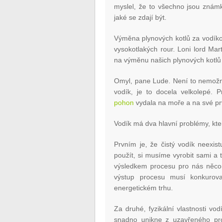
myslel, že to všechno jsou známk
jaké se zdají být.
Výměna plynových kotlů za vodíko
vysokotlakých rour. Loni lord Mart
na výměnu našich plynových kotlů
Omyl, pane Lude. Není to nemožn
vodík, je to docela velkolepé. 
pohon
vydala na moře a na své pr
Vodík má dva hlavní problémy, kter
Prvním je, že čistý vodík neexis
použít, si musíme vyrobit sami a 
výsledkem procesu pro nás něco v
výstup procesu musí konkurov
energetickém trhu.
Za druhé, fyzikální vlastnosti vo
snadno unikne z uzavřeného pro