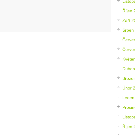
Listop
Říjen 
Září 2
Srpen
Červe
Červe
Květe
Duben
Březe
Únor 
Leden
Prosin
Listop
Říjen 