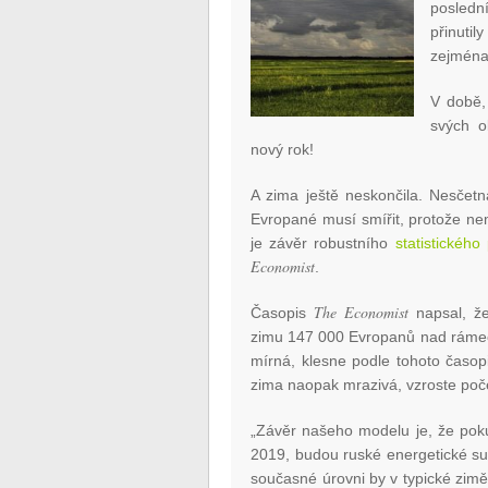
posled
přinutil
zejména
V době,
svých o
nový rok!
A zima ještě neskončila. Nesčetn
Evropané musí smířit, protože nem
je závěr robustního
statistickéh
Economist
.
The Economist
Časopis
napsal, že
zimu 147 000 Evropanů nad rámec
mírná, klesne podle tohoto časo
zima naopak mrazivá, vzroste poče
„Závěr našeho modelu je, že poku
2019, budou ruské energetické suro
současné úrovni by v typické zimě 