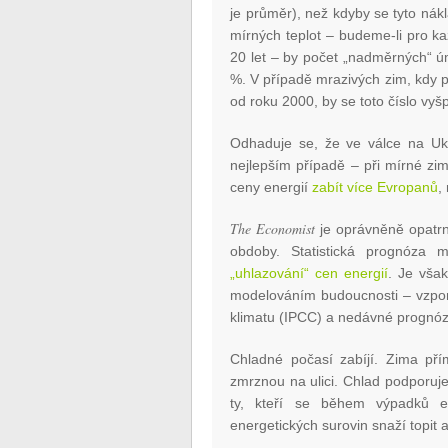
je průměr), než kdyby se tyto nák
mírných teplot – budeme-li pro k
20 let – by počet „nadměrných“ úm
%. V případě mrazivých zim, kdy 
od roku 2000, by se toto číslo vyš
Odhaduje se, že ve válce na Uk
nejlepším případě – při mírné zi
ceny energií
zabít více Evropanů
,
The Economist
je oprávněně opatrn
obdoby. Statistická prognóza 
„uhlazování“ cen energií
. Je vša
modelováním budoucnosti – vzpo
klimatu (IPCC) a nedávné prognó
Chladné počasí zabíjí. Zima přímo
zmrznou na ulici. Chlad podporuje
ty, kteří se během výpadků el
energetických surovin snaží topit a