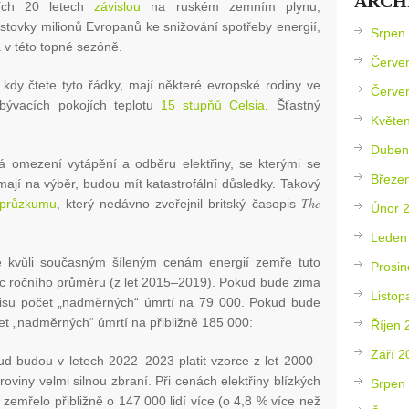
ARCH
ních 20 letech
závislou
na ruském zemním plynu,
y stovky milionů Evropanů ke snižování spotřeby energií,
Srpen
 v této topné sezóně.
Červe
 kdy čtete tyto řádky, mají některé evropské rodiny ve
Červe
bývacích pokojích teplotu
15 stupňů Celsia
. Šťastný
Květe
Duben
á omezení vytápění a odběru elektřiny, se kterými se
Březe
ají na výběr, budou mít katastrofální důsledky. Takový
The
o průzkumu
, který nedávno zveřejnil britský časopis
Únor 
Leden
 kvůli současným šíleným cenám energií zemře tuto
Prosin
 ročního průměru (z let 2015–2019). Pokud bude zima
Listop
pisu počet „nadměrných“ úmrtí na 79 000. Pokud bude
t „nadměrných“ úmrtí na přibližně 185 000:
Říjen 
Září 2
d budou v letech 2022–2023 platit vzorce z let 2000–
viny velmi silnou zbraní. Při cenách elektřiny blízkých
Srpen
zemřelo přibližně o 147 000 lidí více (o 4,8 % více než