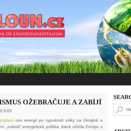
SEAR
SMUS OŽEBRAČUJE A ZABÍJÍ
0 9:03
zvýšení
cen energií po vypuknutí války na Ukrajině a
m „zelená“ energetická politika, která učinila Evropu v