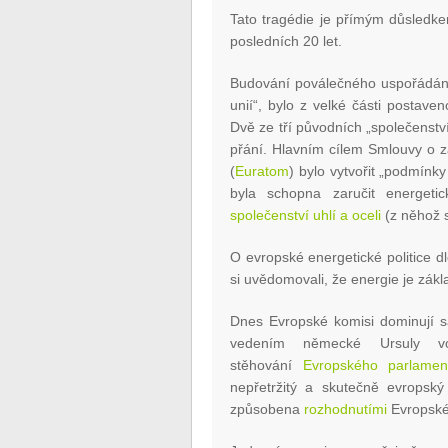
Tato tragédie je přímým důsled
posledních 20 let.
Budování poválečného uspořádání
unií“, bylo z velké části postav
Dvě ze tří původních „společenstv
přání. Hlavním cílem Smlouvy o z
(
Euratom
) bylo vytvořit „podmínky
byla schopna zaručit energeti
společenství uhlí a oceli
(z něhož s
O evropské energetické politice d
si uvědomovali, že energie je zákl
Dnes Evropské komisi dominují 
vedením německé Ursuly v
stěhování
Evropského parlamen
nepřetržitý a skutečně evropský
způsobena
rozhodnutími
Evropské