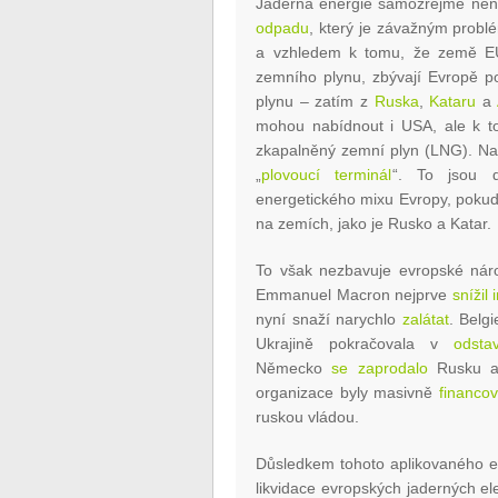
Jaderná energie samozřejmě ne
odpadu
, který je závažným pro
a vzhledem k tomu, že země EU p
zemního plynu, zbývají Evropě p
plynu – zatím z
Ruska
,
Kataru
a
mohou nabídnout i USA, ale k t
zkapalněný zemní plyn (LNG). Na
„
plovoucí terminál
“. To jsou d
energetického mixu Evropy, pokud
na zemích, jako je Rusko a Katar.
To však nezbavuje evropské náro
Emmanuel Macron nejprve
snížil 
nyní snaží narychlo
zalátat
. Belg
Ukrajině pokračovala v
odsta
Německo
se zaprodalo
Rusku a 
organizace byly masivně
financo
ruskou vládou.
Důsledkem tohoto aplikovaného 
likvidace evropských jaderných e