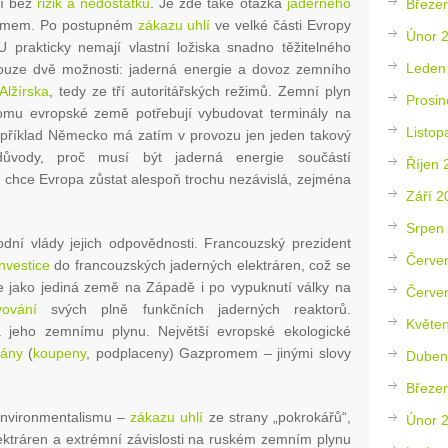
ní bez
rizik a nedostatků
. Je zde také otázka
jaderného
Březe
blémem. Po postupném
zákazu uhlí
ve velké části Evropy
Únor 
rakticky nemají vlastní ložiska snadno těžitelného
Leden
ouze dvě možnosti: jaderná energie a dovoz zemního
Alžírska
, tedy ze tří autoritářských režimů. Zemní plyn
Prosin
omu evropské země potřebují vybudovat terminály na
Listop
příklad Německo má zatím v provozu jen jeden takový
ůvody, proč musí být jaderná energie součástí
Říjen 
 chce Evropa zůstat alespoň trochu nezávislá, zejména
Září 2
Srpen
dní vlády jejich odpovědnosti. Francouzský prezident
Červe
investice
do francouzských jaderných elektráren, což se
ie jako jediná země na Západě i po vypuknutí války na
Červe
vování
svých plně funkčních jaderných reaktorů.
Květe
jeho zemnímu plynu. Největší evropské ekologické
vány
(
koupeny
, podplaceny) Gazpromem – jinými slovy
Duben
Březe
environmentalismu –
zákazu uhlí
ze strany „pokrokářů“,
Únor 
lektráren a extrémní závislosti na ruském zemním plynu