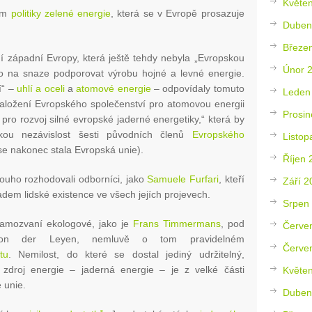
Květe
kem
politiky zelené energie
, která se v Evropě prosazuje
Duben
Březe
 západní Evropy, která ještě tehdy nebyla „Evropskou
Únor 
eno na snaze podporovat výrobu hojné a levné energie.
í“ –
uhlí a oceli
a
atomové energie
– odpovídaly tomuto
Leden
aložení Evropského společenství pro atomovou energii
Prosin
 pro rozvoj silné evropské jaderné energetiky,“ která by
ckou nezávislost šesti původních členů
Evropského
Listop
e nakonec stala Evropská unie).
Říjen 
louho rozhodovali odborníci, jako
Samuele Furfari
, kteří
Září 2
adem lidské existence ve všech jejích projevech.
Srpen
samozvaní ekologové, jako je
Frans Timmermans
, pod
Červe
on der Leyen, nemluvě o tom pravidelném
Červe
tu
. Nemilost, do které se dostal jediný udržitelný,
 zdroj energie – jaderná energie – je z velké části
Květe
 unie.
Duben