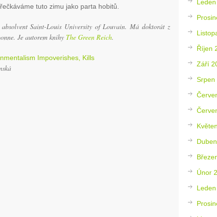
Leden
přečkáváme tuto zimu jako parta hobitů.
Prosin
, absolvent Saint-Louis University of Louvain. Má doktorát z
Listop
rbonne. Je autorem knihy
The Green Reich
.
Říjen 
nmentalism Impoverishes, Kills
Září 2
nská
Srpen
Červe
Červe
Květe
Duben
Březe
Únor 
Leden
Prosin