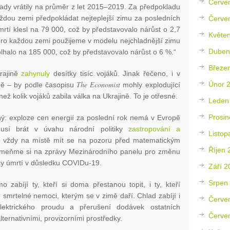
Červe
lady vrátily na průměr z let 2015–2019. Za předpokladu
aždou zemi předpokládat nejteplejší zimu za posledních
Červe
rtí klesl na 79 000, což by představovalo nárůst o 2,7
Květe
pro každou zemi použijeme v modelu nejchladnější zimu
Duben
plhalo na 185 000, což by představovalo nárůst o 6 %.“
Březe
rajině
zahynuly
desítky tisíc vojáků. Jinak řečeno, i v
The Economist
Únor 
mě – by podle časopisu
mohly explodující
 než kolik vojáků zabila válka na Ukrajině. To je otřesné.
Leden
Prosin
ý: exploze cen energií za poslední rok nemá v Evropě
musí brát v úvahu národní politiky
zastropování a
Listop
k vždy na místě mít se na pozoru před matematickým
Říjen 
meňme si na zprávy Mezinárodního panelu pro změnu
zy úmrtí v důsledku COVIDu-19.
Září 2
Srpen
 zabíjí ty, kteří si doma přestanou topit, i ty, kteří
 smrtelné nemoci, kterým se v zimě daří. Chlad zabíjí i
Červe
ektrického proudu a přerušení dodávek ostatních
Červe
lternativními, provizorními prostředky.