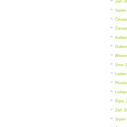
Září 2
Srpen
Červe
Červe
Květe
Duben
Březe
Únor 
Leden
Prosin
Listop
Říjen 
Září 2
Srpen