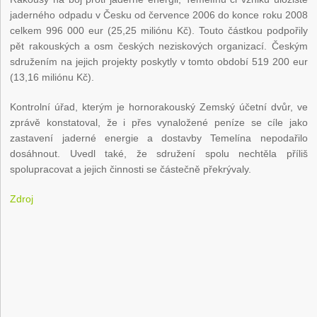
jaderného odpadu v Česku od července 2006 do konce roku 2008
celkem 996 000 eur (25,25 miliónu Kč). Touto částkou podpořily
pět rakouských a osm českých neziskových organizací. Českým
sdružením na jejich projekty poskytly v tomto období 519 200 eur
(13,16 miliónu Kč).
Kontrolní úřad, kterým je hornorakouský Zemský účetní dvůr, ve
zprávě konstatoval, že i přes vynaložené peníze se cíle jako
zastavení jaderné energie a dostavby Temelína nepodařilo
dosáhnout. Uvedl také, že sdružení spolu nechtěla příliš
spolupracovat a jejich činnosti se částečně překrývaly.
Zdroj