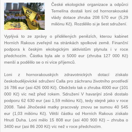
České ekologické organizace a odpůrci
Temelína dostali loni od hornorakouské
vlády dotace zhruba 208 570 eur (5,29
miliónu Kč). Rozdělilo si je šest sdružení.
Vyplývá to ze zprávy o přidělených penězích, kterou kabinet
Horních Rakous zveřejnil na stránkách spolkové země. Finanční
podpora k českým ekologickým aktivistům plynula i v roce
předchozím. Částka byla ale o 5000 eur (zhruba 127 000 Kč)
menší a podělilo se o ni více příjemců.
Loni z hornorakouských zdravotnických dotací získalo
českobudějovické sdružení Calla pro záchranu životního prostředí
16 786 eur (asi 426 000 Kč). Obdrželo tak o zhruba 4000 eur (101
000 Kč) víc než před rokem. Sdružení V havarijní zóně dostalo
podporu 62 630 eur (asi 1,59 miliónu Kč), tedy stejně jako v roce
2008. Také Jihočeské matky pracovaly znovu se sumou 40 545
eur (1,03 miliónu Kč). Větší částku od Horních Rakous získalo
Hnutí Duha. Loni mělo 15 808 eur (asi 400 900 Kč) – zhruba o
3400 eur (asi 86 200 Kč) víc než v roce předchozím.