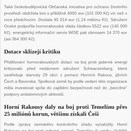
Také českobudějovická Občanská iniciativa pro ochranu životního
prostředí obdržela loni o přibližně 4000 eur (101 000 Kč) víc než v
roce předchozím. Dostala 45 014 eur (1,14 miliónu Kč). Sdružení
Ocelot podpořila hornorakouská vláda částkou 5522 eur (140 000
Kč), energetický informační servis WISE pak obnosem 14 370 eur
(asi 364 300 Kč).
Dotace sklízejí kritiku
Přidělování hornorakouských dotací na boj proti jaderné energii
kritizovalo před nedávnem sdružení Schwarzenberg, které
zastřešuje starosty 29 obcí z pomezí Horních Rakous, jižních
Čech a Bavorska. Spolková země by podle vedení této organizace
měla investovat spíše do zajištění bezpečnosti než do „bezcílné“
podpory antiatomových aktivistů.
Horní Rakousy daly na boj proti Temelínu přes
25 miliónů korun, většinu získali Češi
Podle zprávy zemského kontrolního úřadu vynaložily Horní
Rakousy na boj proti jaderné energii, Temelínu či vzniku úložiště