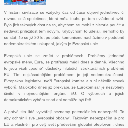
V historii civilizace se vždycky čas od času objevil jednotlivec či
rovnou celá společnost, která měla touhu po tom ovládnout svět.
Bylo jich takových dost na to, abychom se mohli z historie poučit a
nedávat příležitost těm novým. Kdybychom to udělali, nemohlo by
se stát, že se již 20 let po pádu komunismu nacházíme v podobně
nedemokratickém uskupení, jakým je Evropská unie.
Evropská unie se zmítá v problémech. Problémy jednotné
evropské měny, Eura, se protřásají médii dnes a denně. Všechno
to jsou však „pouhé“ důsledky hlubších strukturálních problémů
EU. Tím nejzásadnějším problémem je její nedemokratičnost.
Evropskou legislativu tvoří Evropská komise a s ní několik stovek
výborů. Málokoho dnes již překvapí, že Eurokomisař je nezvolený
činitel v nejmocnějším orgánu EU. O výborech a jejich
demokratickém výběru snad ani nemůže být řeč.
A právě tito lidé vytvářejí seznamy potenciálních nebezpečí. To
aby ochránili své „evropské občany“. Takovým nebezpečím je pro
EU a vlastně i pro celý svět především globální oteplování, dnes