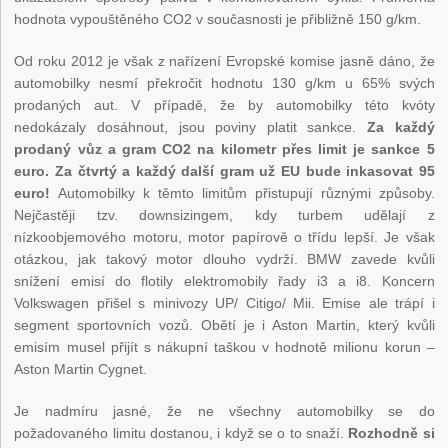
hodnota vypouštěného CO2 v současnosti je přibližně 150 g/km.
Od roku 2012 je však z nařízení Evropské komise jasně dáno, že
automobilky nesmí překročit hodnotu 130 g/km u 65% svých
prodaných aut. V případě, že by automobilky této kvóty
nedokázaly dosáhnout, jsou poviny platit sankce.
Za každý
prodaný vůz a gram CO2 na kilometr přes limit je sankce 5
euro. Za čtvrtý a každý další gram už EU bude inkasovat 95
euro!
Automobilky k těmto limitům přistupují různými způsoby.
Nejčastěji tzv. downsizingem, kdy turbem udělají z
nízkoobjemového motoru, motor papírově o třídu lepší. Je však
otázkou, jak takový motor dlouho vydrží. BMW zavede kvůli
snížení emisí do flotily elektromobily řady i3 a i8. Koncern
Volkswagen přišel s minivozy UP/ Citigo/ Mii. Emise ale trápí i
segment sportovních vozů. Obětí je i Aston Martin, který kvůli
emisím musel přijít s nákupní taškou v hodnotě milionu korun –
Aston Martin Cygnet.
Je nadmíru jasné, že ne všechny automobilky se do
požadovaného limitu dostanou, i když se o to snaží.
Rozhodně si