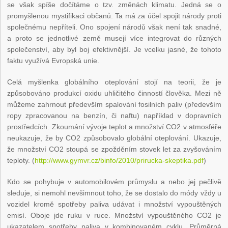
se však spíše dočítáme o tzv. změnách klimatu. Jedná se o
promyšlenou mystifikaci občanů. Ta má za účel spojit národy proti
společnému nepříteli. Ono spojení národů však není tak snadné,
a proto se jednotlivé země musejí více integrovat do různých
společenství, aby byl boj efektivnější. Je vcelku jasné, že tohoto
faktu využívá Evropská unie.
Celá myšlenka globálního oteplování stojí na teorii, že je
způsobováno produkcí oxidu uhličitého činností člověka. Mezi ně
můžeme zahrnout především spalování fosilních paliv (především
ropy zpracovanou na benzín, či naftu) například v dopravních
prostředcích. Zkoumání vývoje teplot a množství CO2 v atmosféře
neukazuje, že by CO2 způsobovalo globální oteplování. Ukazuje,
že množství CO2 stoupá se zpožděním stovek let za zvyšováním
teploty. (
http://www.gymvr.cz/binfo/2010/prirucka-skeptika.pdf
)
Kdo se pohybuje v automobilovém průmyslu a nebo jej pečlivě
sleduje, si nemohl nevšimnout toho, že se dostalo do módy vždy u
vozidel kromě spotřeby paliva udávat i množství vypouštěných
emisí. Oboje jde ruku v ruce. Množství vypouštěného CO2 je
ukazatelem spotřeby paliva v kombinovaném cyklu. Průměrná