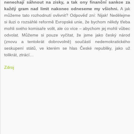
nenechají sáhnout na zisky, a tak ony finanční sankce za
každý gram nad limit nakonec odneseme my všichni.
A jak
můžeme tato rozhodnutí ovlivnit? Odpověď zní: Nijak! Nedělejme
si iluzi o rozsáhlé reformě Evropské unie, že bychom někdy třeba
mohli svého komisaře volit, ale co více – abychom jej mohli vůbec
odvolat. Můžeme si pouze vyčítat, že jsme jako český národ
(znovu a tentokrát dobrovolně) součástí nedemokratického
seskupení států, ve kterém se hlas České republiky, jako už
tolikrát, ztrácí…
Zdroj