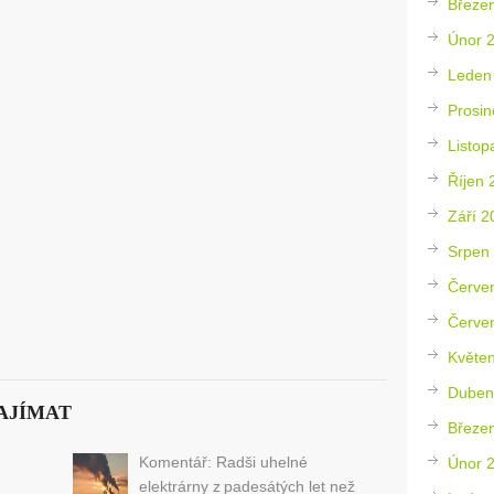
Březe
Únor 
Leden
Prosin
Listop
Říjen 
Září 2
Srpen
Červe
Červe
Květe
Duben
AJÍMAT
Březe
Komentář: Radši uhelné
Únor 
elektrárny z padesátých let než