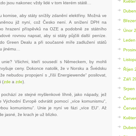
Květe
kdo jsou nakonec vždy lidé v tom kterém státě…
Duben
 komise, aby státy snížily zdanění elektřiny. Možná ve
Březe
daněnou již nyní, což Česko není. A snížení DPH na
ebo hrazení příspěvků na OZE a podobně ze státního
Únor 
dové rovnou napsat, aby si státy půjčili další peníze.
Leden
 do Green Dealu a při současné míře zadlužení států
emu jinému…
Prosin
Listop
 unie? Všichni, kteří sousedí s Německem, by mohli
í zvyšuje ceny. Dokonce natolik, že v Norsku a Švédsku
Říjen 
 že nebudou propojení s „říší Energiewende“ posilovat,
Září 2
i (
zde
a
zde
).
Srpen
i pochází ze stejné myšlenkové líhně, jako nápady, jež
Červe
ve Východní Evropě odvrátit pomocí „více komunismu“,
avbou komunismu“. Unie je nyní ve fázi „více EU“. Až
Červe
e jasné, že krach je už blízko.
Květe
Duben