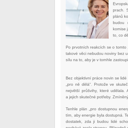
Evropsk
prach. 
plánů ko
budou n
komise j
to, co d
Po prvotních reakcích se o tomto 
takové věci nebudou noviny bez us
sílu na to, aby je v tomhle zastoupi
Bez objektivní práce novin se lid
„pro ně dělá“. Protože ve skute
největší průšvihy, které udělala.
a jejich skutečné potřeby. Zmíněn
Tenhle plán „pro dostupnou ener
tím, aby energie byla dostupná. Te
dostatek, zda ji budou lidé schop
nechává zcela stranou. Případně vy