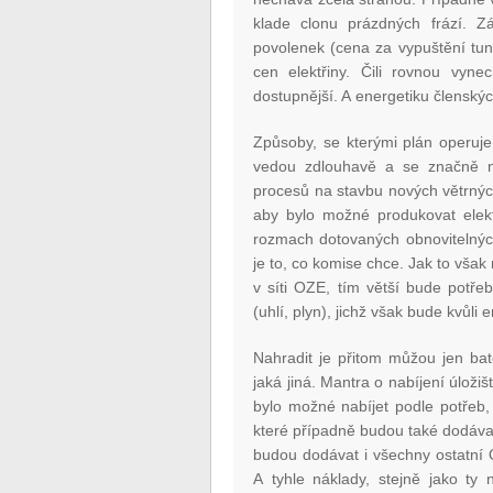
klade clonu prázdných frází. 
povolenek (cena za vypuštění tuny
cen elektřiny. Čili rovnou vyne
dostupnější. A energetiku členskýc
Způsoby, se kterými plán operuj
vedou zdlouhavě a se značně ne
procesů na stavbu nových větrných 
aby bylo možné produkovat elektř
rozmach dotovaných obnovitelnýc
je to, co komise chce. Jak to však
v síti OZE, tím větší bude potřeb
(uhlí, plyn), jichž však bude kvůl
Nahradit je přitom můžou jen bate
jaká jiná. Mantra o nabíjení úloži
bylo možné nabíjet podle potřeb,
které případně budou také dodávat
budou dodávat i všechny ostatní
A tyhle náklady, stejně jako ty