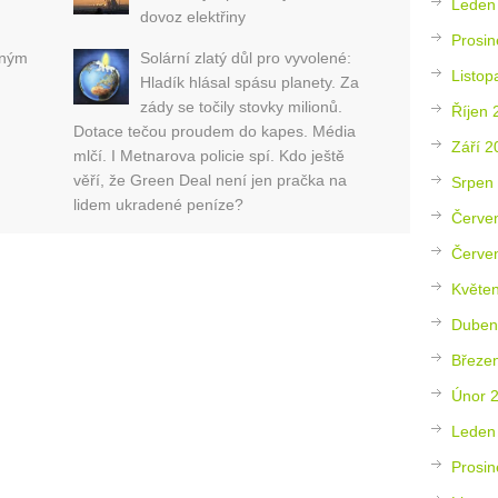
Leden
dovoz elektřiny
Prosin
eným
Solární zlatý důl pro vyvolené:
Listop
Hladík hlásal spásu planety. Za
zády se točily stovky milionů.
Říjen 
Dotace tečou proudem do kapes. Média
Září 2
mlčí. I Metnarova policie spí. Kdo ještě
věří, že Green Deal není jen pračka na
Srpen
lidem ukradené peníze?
Červe
Červe
Květe
Duben
Březe
Únor 
Leden
Prosin