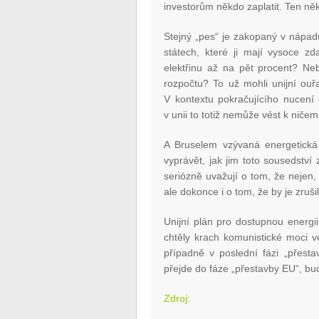
investorům někdo zaplatit. Ten ně
Stejný „pes“ je zakopaný v nápadu
státech, které ji mají vysoce z
elektřinu až na pět procent? N
rozpočtu? To už mohli unijní ouřa
V kontextu pokračujícího nucení
v unii to totiž nemůže vést k nič
A Bruselem vzývaná energetická
vyprávět, jak jim toto sousedstv
seriózně uvažují o tom, že nejen,
ale dokonce i o tom, že by je zrušil
Unijní plán pro dostupnou energi
chtěly krach komunistické moci 
případně v poslední fázi „přest
přejde do fáze „přestavby EU“, bud
Zdroj: