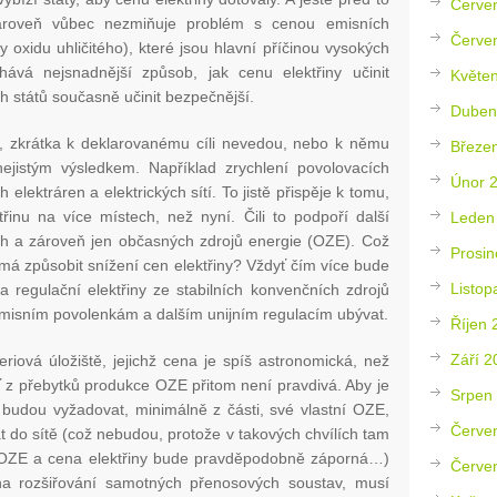
Červe
Zároveň vůbec nezmiňuje problém s cenou emisních
Červe
 oxidu uhličitého), které jsou hlavní příčinou vysokých
chává nejsnadnější způsob, jak cenu elektřiny učinit
Květe
h států současně učinit bezpečnější.
Duben
e, zkrátka k deklarovanému cíli nevedou, nebo k němu
Březe
jistým výsledkem. Například zrychlení povolovacích
Únor 
elektráren a elektrických sítí. To jistě přispěje k tomu,
inu na více místech, než nyní. Čili to podpoří další
Leden
h a zároveň jen občasných zdrojů energie (OZE). Což
Prosin
 má způsobit snížení cen elektřiny? Vždyť čím více bude
Listop
a regulační elektřiny ze stabilních konvenčních zdrojů
i emisním povolenkám a dalším unijním regulacím ubývat.
Říjen 
Září 2
riová úložiště, jejichž cena je spíš astronomická, než
šť z přebytků produkce OZE přitom není pravdivá. Aby je
Srpen
 budou vyžadovat, minimálně z části, své vlastní OZE,
Červe
 do sítě (což nebudou, protože v takových chvílích tam
 OZE a cena elektřiny bude pravděpodobně záporná…)
Červe
 na rozšiřování samotných přenosových soustav, musí