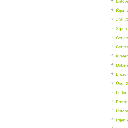
Listop
Říjen 
Září 2
Srpen
Červe
Červe
Květe
Duben
Březe
Únor 
Leden
Prosin
Listop
Říjen 