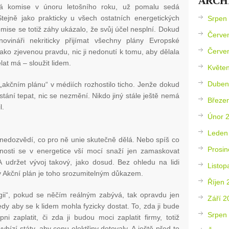
ARCH
á komise v únoru letošního roku, už pomalu sedá
Stejně jako prakticky u všech ostatních energetických
Srpen
mise se totiž záhy ukázalo, že svůj účel nesplní. Dokud
Červe
ovináři nekriticky přijímat všechny plány Evropské
Červe
ako zjevenou pravdu, nic ji nedonutí k tomu, aby dělala
ělat má – sloužit lidem.
Květe
Duben
„akčním plánu“ v médiích rozhostilo ticho. Jenže dokud
tání tepat, nic se nezmění. Nikdo jiný stále ještě nemá
Březe
l.
Únor 
Leden
é nedozvědí, co pro ně unie skutečně dělá. Nebo spíš co
Prosin
čnosti se v energetice vší mocí snaží jen zamaskovat
 A udržet vývoj takový, jako dosud. Bez ohledu na lidi
Listop
ý Akční plán je toho srozumitelným důkazem.
Říjen 
gii“, pokud se něčím reálným zabývá, tak opravdu jen
Září 2
dy aby se k lidem mohla fyzicky dostat. To, zda ji bude
Srpen
ni zaplatit, či zda ji budou moci zaplatit firmy, totiž
bízí státy, aby cenu elektřiny dotovaly. A ještě před to