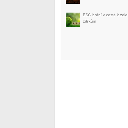
ESG brání v cestě k zel
zítřkům