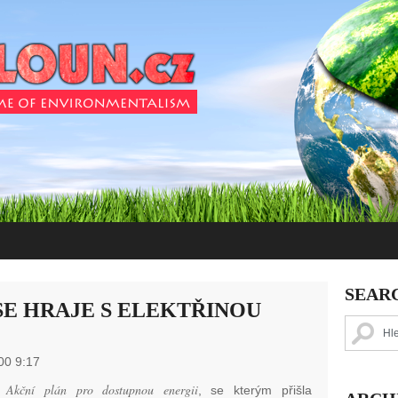
SEAR
E HRAJE S ELEKTŘINOU
00 9:17
Akční plán pro dostupnou energii
.
, se kterým přišla