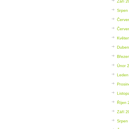
Září 2
Srpen
Červe
Červe
Květe
Duben
Březe
Únor 
Leden
Prosin
Listop
Říjen 
Září 2
Srpen