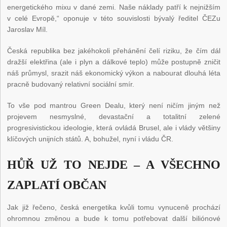
energetického mixu v dané zemi. Naše náklady patří k nejnižším
v celé Evropě,“ oponuje v této souvislosti bývalý ředitel ČEZu
Jaroslav Míl.
Česká republika bez jakéhokoli přehánění čelí riziku, že čím dál
dražší elektřina (ale i plyn a dálkové teplo) může postupně zničit
náš průmysl, srazit náš ekonomický výkon a nabourat dlouhá léta
pracně budovaný relativní sociální smír.
To vše pod mantrou Green Dealu, který není ničím jiným než
projevem nesmyslné, devastační a totalitní zelené
progresivistickou ideologie, která ovládá Brusel, ale i vlády většiny
klíčových unijních států. A, bohužel, nyní i vládu ČR.
HŮŘ UŽ TO NEJDE – A VŠECHNO
ZAPLATÍ OBČAN
Jak již řečeno, česká energetika kvůli tomu vynuceně prochází
ohromnou změnou a bude k tomu potřebovat další biliónové