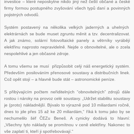
investice – které neposkytne nikdo jiný než čeští občané a české
firmy formou postupného zvyšování všech typů daní a povinných
pojistných odvodů.
Systém postavený na několika velkých jaderných a uhelných
elektrárnách se bude muset zgruntu měnit a tzv. decentralizovat.
A jak známo, solární fotovoltaické panely a větrníky vyrábějí
elektřinu naprosto nepravidelně. Nejde o obnovitelné, ale o zcela
nespolehlivé a jen občasné zdroje.
A tomu všemu se musí přizpůsobit celý náš energetický systém.
Především posilováním přenosové soustavy a distribučních linek.
Což opět stojí – a hlavně bude stát – astronomické peníze.
S přibývajícím počtem neřiditelných “obnovitelných” zdrojů dále
rostou i nároky na provoz celé soustavy. „Udržet stabilitu soustavy
je (proto) nákladnější. Bývalo to výrazně pod 10 miliardami ročně,
dnes to jde přes 15 až ke 20 miliardám,“ říká k tomu jako by se
nechumelilo šéf ČEZu Beneš. A cynicky dodává to hlavní:
„Všechny tyto náklady se promítnou v ceně elektřiny. Nakonec to
vše zaplatí ti, kteří ji spotřebovávají.“