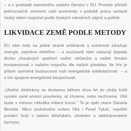
– a v podstatě samotného našeho členství v EU. Protože přináší
jednoznačné omezení naší suverenity v podobě práva sestavit
český státní rozpočet podle českých národních zájmů a potřeb.
LIKVIDACE ZEMĚ PODLE METODY
EU nám tedy na jedné straně arbitrárně a extrémně zdražuje
energie, zejména elektřinu – a současně nám zakazují dopady
těchto zhoubných opatření našim občanům a našim firmám
kompenzovat z našeho rozpočtu dle našich představ. Ve hře je
přitom samotná budoucnost naší energetické soběstačnosti – a
s tím spojené energetické bezpečnosti.
„Uhelné elektrárny se dostanou během dvou let do ztráty kvůli
vysoké ceně emisní povolenky, ať chceme, nebo nechceme. Uhlí
bude v minusu několika miliard korun.“ To je opět citace Daniela
Beneše. Něco podobného ovšem říká i Pavel Tykač, největší
privátní hráč v našem těžařském, uhelném a elektrárenském
byznysu.