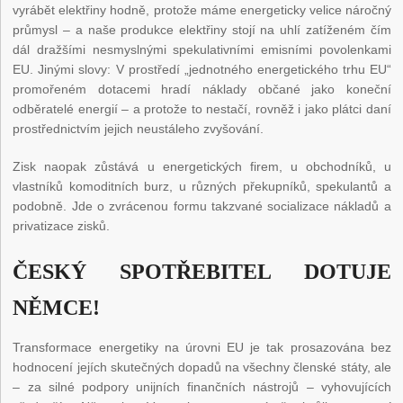
vyrábět elektřiny hodně, protože máme energeticky velice náročný
průmysl – a naše produkce elektřiny stojí na uhlí zatíženém čím
dál dražšími nesmyslnými spekulativními emisními povolenkami
EU. Jinými slovy: V prostředí „jednotného energetického trhu EU“
promořeném dotacemi hradí náklady občané jako koneční
odběratelé energií – a protože to nestačí, rovněž i jako plátci daní
prostřednictvím jejich neustáleho zvyšování.
Zisk naopak zůstává u energetických firem, u obchodníků, u
vlastníků komoditních burz, u různých překupníků, spekulantů a
podobně. Jde o zvrácenou formu takzvané socializace nákladů a
privatizace zisků.
ČESKÝ SPOTŘEBITEL DOTUJE
NĚMCE!
Transformace energetiky na úrovni EU je tak prosazována bez
hodnocení jejích skutečných dopadů na všechny členské státy, ale
– za silné podpory unijních finančních nástrojů – vyhovujících