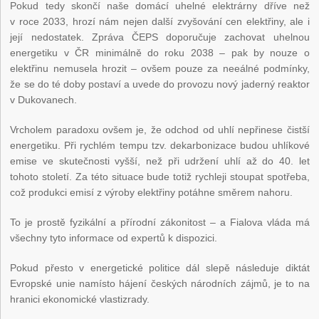
Pokud tedy skončí naše domácí uhelné elektrárny dříve než
v roce 2033, hrozí nám nejen další zvyšování cen elektřiny, ale i
její nedostatek. Zpráva ČEPS doporučuje zachovat uhelnou
energetiku v ČR minimálně do roku 2038 – pak by nouze o
elektřinu nemusela hrozit – ovšem pouze za neeálné podmínky,
že se do té doby postaví a uvede do provozu nový jaderný reaktor
v Dukovanech.
Vrcholem paradoxu ovšem je, že odchod od uhlí nepřinese čistší
energetiku. Při rychlém tempu tzv. dekarbonizace budou uhlíkové
emise ve skutečnosti vyšší, než při udržení uhlí až do 40. let
tohoto století. Za této situace bude totiž rychleji stoupat spotřeba,
což produkci emisí z výroby elektřiny potáhne směrem nahoru.
To je prostě fyzikální a přírodní zákonitost – a Fialova vláda má
všechny tyto informace od expertů k dispozici.
Pokud přesto v energetické politice dál slepě následuje diktát
Evropské unie namísto hájení českých národních zájmů, je to na
hranici ekonomické vlastizrady.