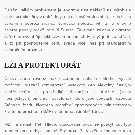
Dalším velkým problémem je enormní růst nákladů na výrobu a
distribuci elektřiny v době, kdy je jí celkově nedostatek, protože na
severním pobřeží zrovna Německa nefouká vítr a na ohavné
solární panely právě nesvítí Slunce. Takzvané záložní elektrárny
kvůli tomu vyrábějí elektrický proud jen tehdy, když je to zapotřebí,
a to jim pochopitelně cenu zvedá více, než při standardním
celoročním provozu.
LŽI A PROTEKTORÁT
Česká vláda rovněž bezprecedentně selhala ohledně využití
možnosti hrazení kompenzací vysokých cen elektřiny českým
spotřebitelům z prostředků získaných z dražeb (zcela
nesmyslných) emisních povolenek, které jsou součástí rozpočtu
Státního fondu životního prostředí spravovaného ministerstvem
životního prostředí (MŽP) vedeného aktuálně lidovci.
MŽP a ministr Petr Hladík opakovaně tvrdí, že poskytnout tyto
kompenzace nebylo možné. Prý proto, že v květnu letošního roku