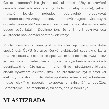
Co to znamená? Nic jiného než ukončení těžby a uzavření
českých uhelných elektráren (a tudíž i uhelných dolů), jelikož
majitelé logicky, nebudou dobrovolně produkovat
mnohamiliardové ztráty a přicházet tak o svůj majetek. Důsledky a
dopady „konce uhlí“ na českou ekonomiku a sociální situaci tedy
budou opět fatální. Doplňme jen, že uhlí nyní pokrývá cca
45 procent naší domácí spotřeby elektřiny!
V této souvislosti zmiňme ještě velice alarmující prognózu státní
společnosti ČEPS (správce české elektrizační soustavy), která
říká, že pokud ČR skončí se spalováním uhlí do roku 2033 – což
je nyní oficiální vládní plán a cíl, ale dle vyjádření energetických
podnikatelů to může nastat i mnohem dříve – přestaneme být tzv.
čistým vývozcem elektřiny (tzn., že přestaneme být v produkci
elektřiny pro vlastní vnitrostátní spotřebu soběstační) a budeme
muset elektřinu naopak nakupovat v zahraničí a dovážet.
Samozřejmě – za mnohem vyšší ceny, než je tomu nyní.
VLASTIZRADA