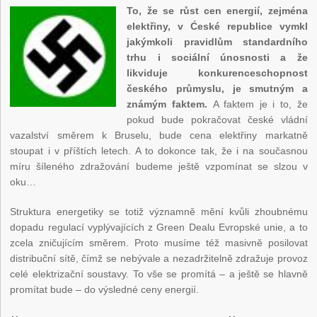
To, že se růst cen energií, zejména
elektřiny, v Ćeské republice vymkl
jakýmkoli pravidlům standardního
trhu i sociální únosnosti a že
likviduje konkurenceschopnost
českého průmyslu, je smutným a
známým faktem.
A faktem je i to, že
pokud bude pokračovat české vládní
vazalství směrem k Bruselu, bude cena elektřiny markatně
stoupat i v příštích letech. A to dokonce tak, že i na současnou
míru šíleného zdražování budeme ještě vzpomínat se slzou v
oku…
Struktura energetiky se totiž významně mění kvůli zhoubnému
dopadu regulací vyplývajících z Green Dealu Evropské unie, a to
zcela zničujícím směrem. Proto musíme též masivně posilovat
distribuční sítě, čímž se nebývale a nezadržitelně zdražuje provoz
celé elektrizační soustavy. To vše se promítá – a ještě se hlavně
promítat bude – do výsledné ceny energií.