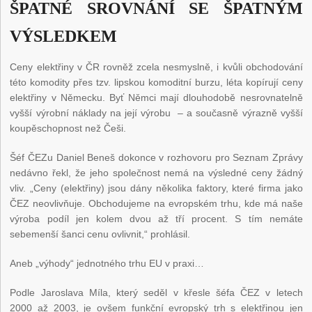
ŠPATNÉ SROVNÁNÍ SE ŠPATNÝM
VÝSLEDKEM
Ceny elektřiny v ČR rovněž zcela nesmyslně, i kvůli obchodování
této komodity přes tzv. lipskou komoditní burzu, léta kopírují ceny
elektřiny v Německu. Byť Němci mají dlouhodobě nesrovnatelně
vyšší výrobní náklady na její výrobu – a současně výrazně vyšší
koupěschopnost než Češi.
Šéf ČEZu Daniel Beneš dokonce v rozhovoru pro Seznam Zprávy
nedávno řekl, že jeho společnost nemá na výsledné ceny žádný
vliv. „Ceny (elektřiny) jsou dány několika faktory, které firma jako
ČEZ neovlivňuje. Obchodujeme na evropském trhu, kde má naše
výroba podíl jen kolem dvou až tří procent. S tím nemáte
sebemenší šanci cenu ovlivnit,“ prohlásil.
Aneb „výhody“ jednotného trhu EU v praxi…
Podle Jaroslava Míla, který seděl v křesle šéfa ČEZ v letech
2000 až 2003, je ovšem funkční evropský trh s elektřinou jen