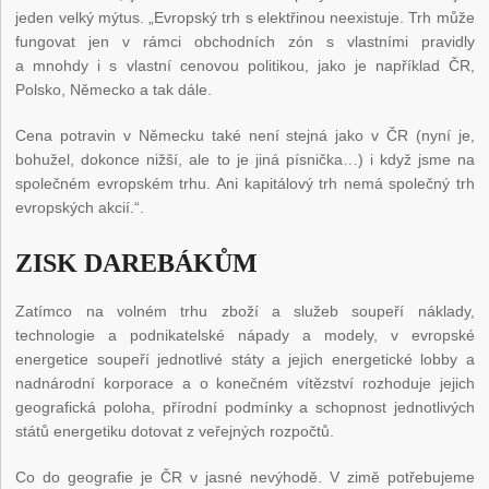
jeden velký mýtus. „Evropský trh s elektřinou neexistuje. Trh může
fungovat jen v rámci obchodních zón s vlastními pravidly
a mnohdy i s vlastní cenovou politikou, jako je například ČR,
Polsko, Německo a tak dále.
Cena potravin v Německu také není stejná jako v ČR (nyní je,
bohužel, dokonce nižší, ale to je jiná písnička…) i když jsme na
společném evropském trhu. Ani kapitálový trh nemá společný trh
evropských akcií.“.
ZISK DAREBÁKŮM
Zatímco na volném trhu zboží a služeb soupeří náklady,
technologie a podnikatelské nápady a modely, v evropské
energetice soupeří jednotlivé státy a jejich energetické lobby a
nadnárodní korporace a o konečném vítězství rozhoduje jejich
geografická poloha, přírodní podmínky a schopnost jednotlivých
států energetiku dotovat z veřejných rozpočtů.
Co do geografie je ČR v jasné nevýhodě. V zimě potřebujeme