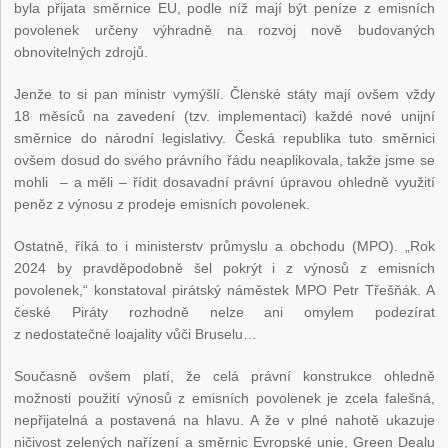
byla přijata směrnice EU, podle níž mají být peníze z emisních
povolenek určeny výhradně na rozvoj nově budovaných
obnovitelných zdrojů.
Jenže to si pan ministr vymýšlí. Členské státy mají ovšem vždy
18 měsíců na zavedení (tzv. implementaci) každé nové unijní
směrnice do národní legislativy. Česká republika tuto směrnici
ovšem dosud do svého právního řádu neaplikovala, takže jsme se
mohli – a měli – řídit dosavadní právní úpravou ohledně využití
peněz z výnosu z prodeje emisních povolenek.
Ostatně, říká to i ministerstv průmyslu a obchodu (MPO). „Rok
2024 by pravděpodobně šel pokrýt i z výnosů z emisních
povolenek,“ konstatoval pirátský náměstek MPO Petr Třešňák. A
české Piráty rozhodně nelze ani omylem podezírat
z nedostatečné loajality vůči Bruselu…
Současně ovšem platí, že celá právní konstrukce ohledně
možnosti použití výnosů z emisních povolenek je zcela falešná,
nepřijatelná a postavená na hlavu. A že v plné nahotě ukazuje
ničivost zelených nařízení a směrnic Evropské unie, Green Dealu