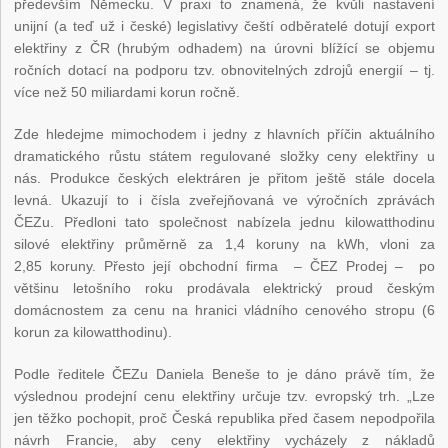
především Německu. V praxi to znamená, že kvůli nastavení
unijní (a teď už i české) legislativy čeští odběratelé dotují export
elektřiny z ČR (hrubým odhadem) na úrovni blížící se objemu
ročních dotací na podporu tzv. obnovitelných zdrojů energií – tj.
více než 50 miliardami korun ročně.
Zde hledejme mimochodem i jedny z hlavních příčin aktuálního
dramatického růstu státem regulované složky ceny elektřiny u
nás. Produkce českých elektráren je přitom ještě stále docela
levná. Ukazují to i čísla zveřejňovaná ve výročních zprávách
ČEZu. Předloni tato společnost nabízela jednu kilowatthodinu
silové elektřiny průměrně za 1,4 koruny na kWh, vloni za
2,85 koruny. Přesto její obchodní firma – ČEZ Prodej – po
většinu letošního roku prodávala elektrický proud českým
domácnostem za cenu na hranici vládního cenového stropu (6
korun za kilowatthodinu).
Podle ředitele ČEZu Daniela Beneše to je dáno právě tím, že
výslednou prodejní cenu elektřiny určuje tzv. evropský trh. „Lze
jen těžko pochopit, proč Česká republika před časem nepodpořila
návrh Francie, aby ceny elektřiny vycházely z nákladů