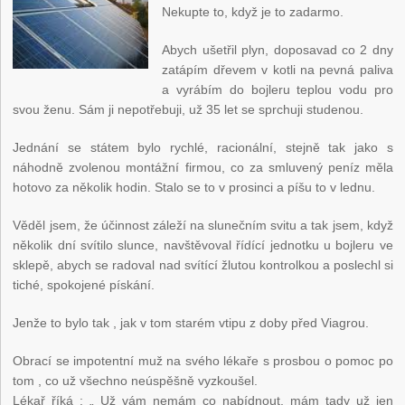
Nekupte to, když je to zadarmo.
Abych ušetřil plyn, doposavad co 2 dny
zatápím dřevem v kotli na pevná paliva
a vyrábím do bojleru teplou vodu pro
svou ženu. Sám ji nepotřebuji, už 35 let se sprchuji studenou.
Jednání se státem bylo rychlé, racionální, stejně tak jako s
náhodně zvolenou montážní firmou, co za smluvený peníz měla
hotovo za několik hodin. Stalo se to v prosinci a píšu to v lednu.
Věděl jsem, že účinnost záleží na slunečním svitu a tak jsem, když
několik dní svítilo slunce, navštěvoval řídící jednotku u bojleru ve
sklepě, abych se radoval nad svítící žlutou kontrolkou a poslechl si
tiché, spokojené pískání.
Jenže to bylo tak , jak v tom starém vtipu z doby před Viagrou.
Obrací se impotentní muž na svého lékaře s prosbou o pomoc po
tom , co už všechno neúspěšně vyzkoušel.
Lékař říká : „ Už vám nemám co nabídnout, mám tady už jen