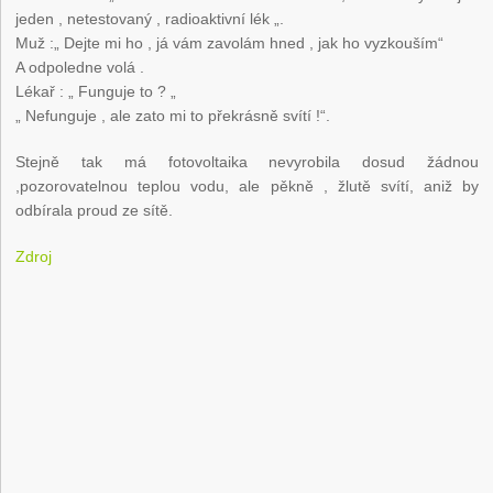
jeden , netestovaný , radioaktivní lék „.
Muž :„ Dejte mi ho , já vám zavolám hned , jak ho vyzkouším“
A odpoledne volá .
Lékař : „ Funguje to ? „
„ Nefunguje , ale zato mi to překrásně svítí !“.
Stejně tak má fotovoltaika nevyrobila dosud žádnou
,pozorovatelnou teplou vodu, ale pěkně , žlutě svítí, aniž by
odbírala proud ze sítě.
Zdroj