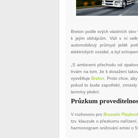
Breton podle svých vlastních slov 
k jejím obhájcům. Vidí v ní vel
automobilový průmysl ještě pot
elektrických vozidel, a byl schope
„S ambicemi přechodu od spalovac
trvám na tom, že k dosažení takov
vysvětluje
Breton
. Proto chce, aby
pokud to bude zapotřebí, zmizely 
termíny plnění.
Průzkum proveditelnos
V rozhovoru pro
Brussels Playboo
tzv. klauzule o přezkumu nařízení, 
harmonogram snižování emisí o 5