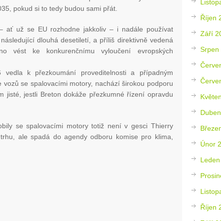
Listop
035, pokud si to tedy budou sami přát.
Říjen 
– ať už se EU rozhodne jakkoliv – i nadále používat
Září 2
ásledující dlouhá desetiletí, a příliš direktivně vedená
Srpen
dno vést ke konkurenčnímu vyloučení evropských
Červe
26 vedla k přezkoumání proveditelnosti a případným
Červe
 vozů se spalovacími motory, nachází širokou podporu
 jisté, jestli Breton dokáže přezkumné řízení opravdu
Květe
Duben
obily se spalovacími motory totiž není v gesci Thierry
Březe
 trhu, ale spadá do agendy odboru komise pro klima,
Únor 
Leden
Prosin
Listop
Říjen 