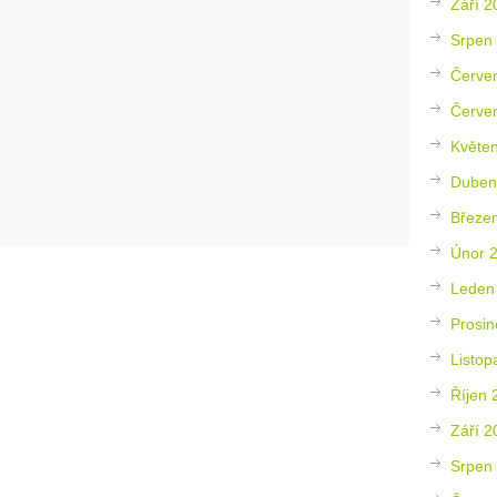
Září 2
Srpen
Červe
Červe
Květe
Duben
Březe
Únor 
Leden
Prosin
Listop
Říjen 
Září 2
Srpen