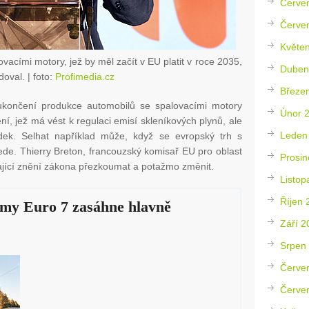
Červe
Červe
Květe
acími motory, jež by měl začít v EU platit v roce 2035,
Duben
idoval.
| foto:
Profimedia.cz
Březe
l ukončení produkce automobilů se spalovacími motory
Únor 
ní, jež má vést k regulaci emisí skleníkových plynů, ale
Leden
dek. Selhat například může, když se evropský trh s
zjede. Thierry Breton, francouzský komisař EU pro oblast
Prosin
ávající znění zákona přezkoumat a potažmo změnit.
Listop
Říjen 
rmy Euro 7 zasáhne hlavně
Září 2
Srpen
Červe
Červe