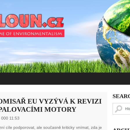
SEAR
MISAŘ EU VYZÝVÁ K REVIZI
SPALOVACÍMI MOTORY
 000 11:53
ní cíle podporovat, ale současně kriticky vnímat, zda je