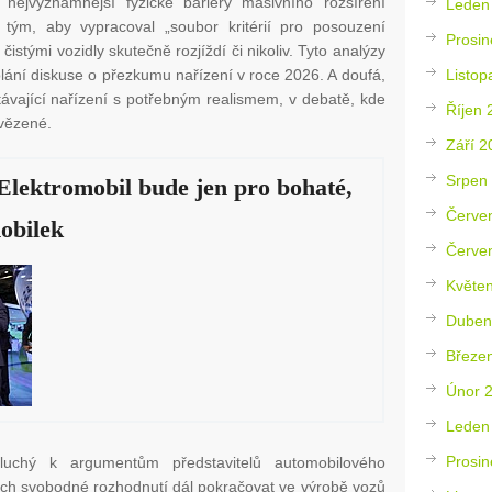
o nejvýznamnější fyzické bariéry masivního rozšíření
Leden
j tým, aby vypracoval „soubor kritérií pro posouzení
Prosin
 čistými vozidly skutečně rozjíždí či nikoliv. Tyto analýzy
Listop
olání diskuse o přezkumu nařízení v roce 2026. A doufá,
ávající nařízení s potřebným realismem, v debatě, kde
Říjen 
vězené.
Září 2
Srpen
Elektromobil bude jen pro bohaté,
Červe
mobilek
Červe
Květe
Duben
Březe
Únor 
Leden
Prosin
luchý k argumentům představitelů automobilového
jich svobodné rozhodnutí dál pokračovat ve výrobě vozů