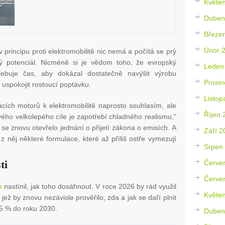
Květe
Duben
Březe
Únor 
v principu proti elektromobilitě nic nemá a počítá se prý
ký potenciál. Nicméně si je vědom toho, že evropský
Leden
řebuje čas, aby dokázal dostatečně navýšit výrobu
Prosin
n uspokojit rostoucí poptávku.
Listop
ích motorů k elektromobilitě naprosto souhlasím, ale
Říjen 
ého velkolepého cíle je zapotřebí chladného realismu,“
 se znovu otevřelo jednání o přijetí zákona o emisích. A
Září 2
z něj některé formulace, které až příliš ostře vymezují
Srpen
ti
Červe
Červe
k
nastínil, jak toho dosáhnout. V roce 2026 by rád využil
Květe
jež by znovu nezávisle prověřilo, zda a jak se daří plnit
5 % do roku 2030.
Duben