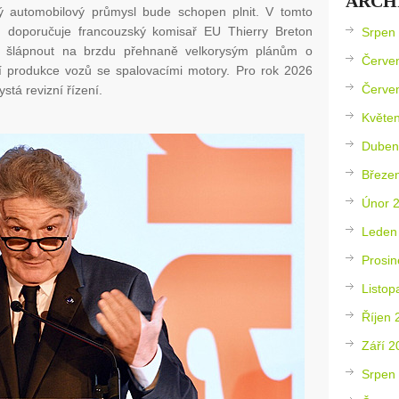
ARCH
ý automobilový průmysl bude schopen plnit. V tomto
u doporučuje francouzský komisař EU Thierry Breton
Srpen
 šlápnout na brzdu přehnaně velkorysým plánům o
Červe
 produkce vozů se spalovacími motory. Pro rok 2026
Červe
ystá revizní řízení.
Květe
Duben
Březe
Únor 
Leden
Prosin
Listop
Říjen 
Září 2
Srpen