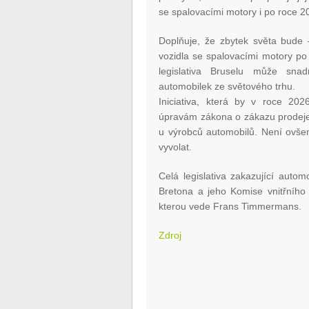
se spalovacími motory i po roce 2
Doplňuje, že zbytek světa bude 
vozidla se spalovacími motory po n
legislativa Bruselu může sna
automobilek ze světového trhu.
Iniciativa, která by v roce 20
úpravám zákona o zákazu prodeje
u výrobců automobilů. Není ovšem
vyvolat.
Celá legislativa zakazující autom
Bretona a jeho Komise vnitřního
kterou vede Frans Timmermans.
Zdroj