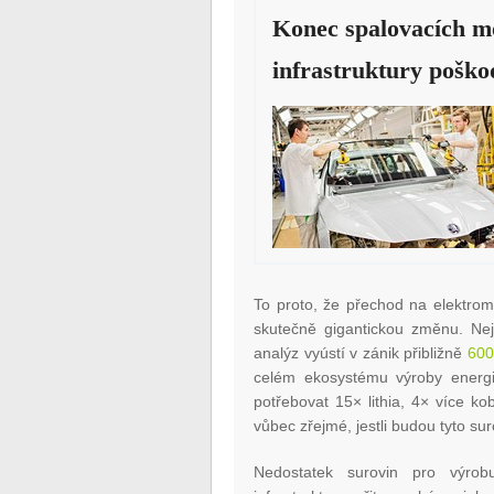
Konec spalovacích mo
infrastruktury poško
To proto, že přechod na elektrom
skutečně gigantickou změnu. Nej
analýz vyústí v zánik přibližně
600
celém ekosystému výroby energi
potřebovat 15× lithia, 4× více kob
vůbec zřejmé, jestli budou tyto su
Nedostatek surovin pro výrobu