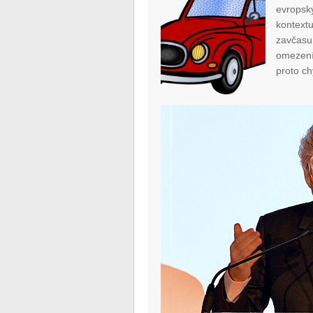
evropsk
kontext
zavčasu
omezení
proto ch