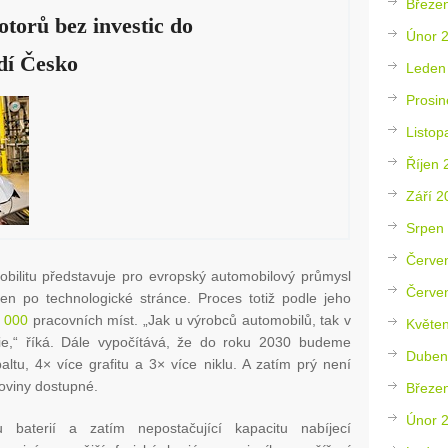
Březe
torů bez investic do
Únor 
dí Česko
Leden
Prosin
Listop
Říjen 
Září 2
Srpen
Červe
obilitu představuje pro evropský automobilový průmysl
Červe
en po technologické stránce. Proces totiž podle jeho
 000
pracovních míst. „Jak u výrobců automobilů, tak v
Květe
e,“ říká. Dále vypočítává, že do roku 2030 budeme
Duben
altu, 4× více grafitu a 3× více niklu. A zatím prý není
roviny dostupné.
Březe
Únor 
 baterií a zatím nepostačující kapacitu nabíjecí