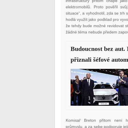
infrastruktury přitom chápe jak
elektromobilů. Proto pověřil svů
situace“, a vyhodnotil, zda se trh s
hodlá využít jako podklad pro vyv
že tehdy bude možné revidovat st
žádné téma nebude předem zapo
Budoucnost bez aut. 
přiznali šéfové auto
Komisař Breton přitom není h
průmyslu, a za sebe podporuje je