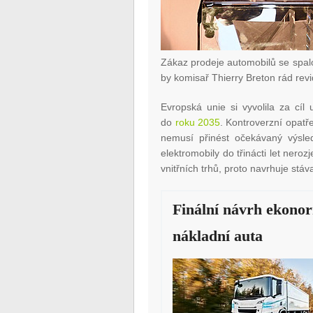
Zákaz prodeje automobilů se spalov
by komisař Thierry Breton rád rev
Evropská unie si vyvolila za cí
do
roku 2035
. Kontroverzní opatře
nemusí přinést očekávaný výsle
elektromobily do třinácti let nero
vnitřních trhů, proto navrhuje st
Finální návrh ekono
nákladní auta