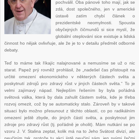
pochválil. Oba pánové toho mají, jak se
zdá, dost společného, jen v americké
ústavě zatím chybí článek o
prezidentské neomylnosti. Spousta
obyčejných čičmundů si sice myslí, že
globální oteplování sice existuje a lidská
činnost ho nějak ovlivňuje, ale že je to v detailu předmět odborné
debaty.
Teď to máme tak říkajíc nalajnované a nemusíme se už o nic
starat. Papež prý rovněž prohlásil, že „nadešel čas přistoupit na
určité omezení ekonomického v některých částech světa a
poskytnutí zdrojů pro zdravý růst v jiných částech světa.“ To je
velmi zajímavý nápad. Nejlepším řešením by byla pořádná
světová válka, která by dala zahulit částem světa, kde je třeba
rozvoj omezit, což by se automaticky stalo. Zároveň by v takové
situaci bylo možno přesunout z těchto oblastí, co po radikálním
omezení ještě zbyde, do jiných částí světa, a poskytnout jim
zdroje pro zdravý růst (tj. pořádně je oholit). Mám nutkání se po
vzoru J. V. Stalina zeptat, kolik má na to Jeho Svátost divizí, ale
neučiním tak, protože tu akci jistě neučiní sám, jen svými řečmi