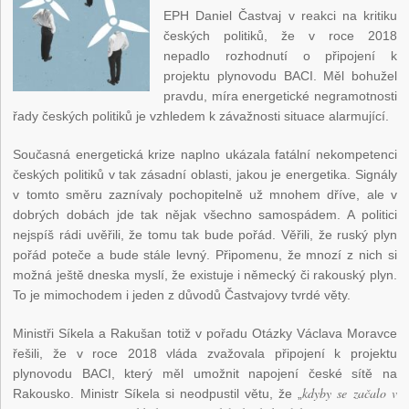
EPH Daniel Častvaj v reakci na kritiku
českých politiků, že v roce 2018
nepadlo rozhodnutí o připojení k
projektu plynovodu BACI. Měl bohužel
pravdu, míra energetické negramotnosti
řady českých politiků je vzhledem k závažnosti situace alarmující.
Současná energetická krize naplno ukázala fatální nekompetenci
českých politiků v tak zásadní oblasti, jakou je energetika. Signály
v tomto směru zaznívaly pochopitelně už mnohem dříve, ale v
dobrých dobách jde tak nějak všechno samospádem. A politici
nejspíš rádi uvěřili, že tomu tak bude pořád. Věřili, že ruský plyn
pořád poteče a bude stále levný. Připomenu, že mnozí z nich si
možná ještě dneska myslí, že existuje i německý či rakouský plyn.
To je mimochodem i jeden z důvodů Častvajovy tvrdé věty.
Ministři Síkela a Rakušan totiž v pořadu Otázky Václava Moravce
řešili, že v roce 2018 vláda zvažovala připojení k projektu
plynovodu BACI, který měl umožnit napojení české sítě na
kdyby se začalo v
Rakousko. Ministr Síkela si neodpustil větu, že „