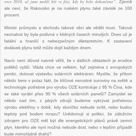
roce 2018, už jsme mohli být ve fázi, kdy by bylo dokončeno“.
Zjevně
ale neví, že Rakousko je na ruském plynu také závislé ze 100
procent.
Ministr průmyslu a obchodu takové věci ale vědět musí. Taková
neznalost by byla podivná v klidných časech minulých. Dnes už je
fatální a hraničí s nebezpečným diletantstvím. K zastavení
dodávek plynu totiž může dojít každým dnem.
Navíc není důvod naivně věřit, že v dalších oblastech je erudice
politiků vyšší. Vláda chce ve velkém, byť zejména z evropských
peněz, dotovat výstavbu solárních elektráren. Myslíte, že přitom
někdo bere v potaz fakt, že klíčové nerostné suroviny na světě a
technologie potřebné pro výrobu OZE kontroluje z 85 % Čína, kde
se také vyrábí přes 90 % všech solárních panelů? Zamyslel se
někdo nad tím, z jakých zdrojů budeme vykrývat potřebnou
výrobu elektřiny v době, kdy sluníčko nebude svítit, nebo budou
teploty pod bodem mrazu? Uvědomují si politici, že záložním
zdrojem pro OZE měl být dle energetických plánů právě zemní
plyn, kterého ale nyní možná nebude dost, nebo v lepším případě
bude mimořádně drahý?