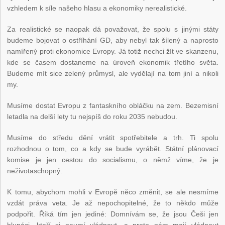
vzhledem k síle našeho hlasu a ekonomiky nerealistické.
Za realistické se naopak dá považovat, že spolu s jinými státy
budeme bojovat o ostříhání GD, aby nebyl tak šílený a naprosto
namířený proti ekonomice Evropy. Já totiž nechci žít ve skanzenu,
kde se časem dostaneme na úroveň ekonomik třetího světa.
Budeme mít sice zelený průmysl, ale vydělají na tom jiní a nikoli
my.
Musíme dostat Evropu z fantaskního obláčku na zem. Bezemisní
letadla na delší lety tu nejspíš do roku 2035 nebudou.
Musíme do středu dění vrátit spotřebitele a trh. Ti spolu
rozhodnou o tom, co a kdy se bude vyrábět. Státní plánovací
komise je jen cestou do socialismu, o němž víme, že je
neživotaschopný.
K tomu, abychom mohli v Evropě něco změnit, se ale nesmíme
vzdát práva veta. Je až nepochopitelné, že to někdo může
podpořit. Říká tím jen jediné: Domnívám se, že jsou Češi jen