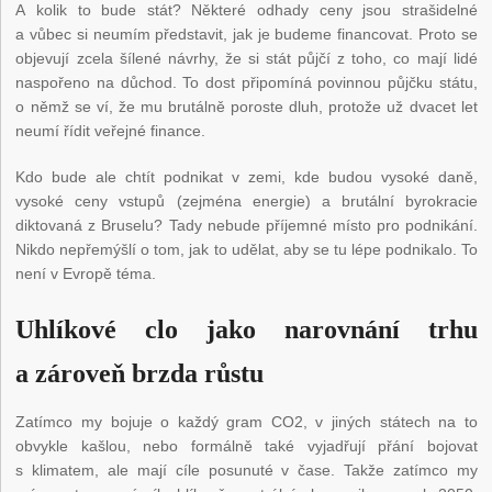
A kolik to bude stát? Některé odhady ceny jsou strašidelné
a vůbec si neumím představit, jak je budeme financovat. Proto se
objevují zcela šílené návrhy, že si stát půjčí z toho, co mají lidé
naspořeno na důchod. To dost připomíná povinnou půjčku státu,
o němž se ví, že mu brutálně poroste dluh, protože už dvacet let
neumí řídit veřejné finance.
Kdo bude ale chtít podnikat v zemi, kde budou vysoké daně,
vysoké ceny vstupů (zejména energie) a brutální byrokracie
diktovaná z Bruselu? Tady nebude příjemné místo pro podnikání.
Nikdo nepřemýšlí o tom, jak to udělat, aby se tu lépe podnikalo. To
není v Evropě téma.
Uhlíkové clo jako narovnání trhu
a zároveň brzda růstu
Zatímco my bojuje o každý gram CO2, v jiných státech na to
obvykle kašlou, nebo formálně také vyjadřují přání bojovat
s klimatem, ale mají cíle posunuté v čase. Takže zatímco my