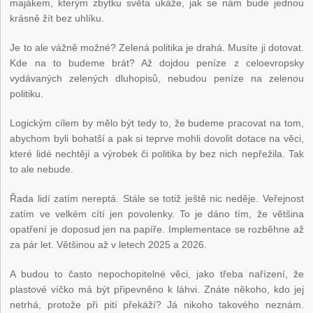
majákem, kterým zbytku světa ukáže, jak se nám bude jednou
krásně žít bez uhlíku.
Je to ale vážně možné? Zelená politika je drahá. Musíte ji dotovat.
Kde na to budeme brát? Až dojdou peníze z celoevropsky
vydávaných zelených dluhopisů, nebudou peníze na zelenou
politiku.
Logickým cílem by mělo být tedy to, že budeme pracovat na tom,
abychom byli bohatší a pak si teprve mohli dovolit dotace na věci,
které lidé nechtějí a výrobek či politika by bez nich nepřežila. Tak
to ale nebude.
Řada lidí zatím nereptá. Stále se totiž ještě nic neděje. Veřejnost
zatím ve velkém cítí jen povolenky. To je dáno tím, že většina
opatření je doposud jen na papíře. Implementace se rozběhne až
za pár let. Většinou až v letech 2025 a 2026.
A budou to často nepochopitelné věci, jako třeba nařízení, že
plastové víčko má být připevněno k láhvi. Znáte někoho, kdo jej
netrhá, protože při pití překáží? Já nikoho takového neznám.