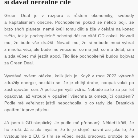
si dávat nereálné cíle
Green Deal je v rozporu s růstem ekonomiky, svobody
a kapitalismem obecně. Pochopitelně pokud se někdo bojí, že
brzo shoří planeta, nemá kvůli tomu děti a žije v čekání na konec
světa, tak je pochopitelně ochotný dát na oltář GD cokoli. Nevadí
mu, že bude vše dražší. Nevadí mu, že si nebude moci vybrat
z mnoha věcí, ale bude mu vnuceno, co má jíst, co má dělat, čím
a zda vůbec má jezdit apod. Tito lidé pochopitelně budou bojovat
za Green Deal.
Vyvstává ovšem otázka, kolik jich je. Když v roce 2022 výrazně
zdražily energie, nezdálo se, že je chtějí drahé, naopak volali po
zastropování cen. A politici jim vyšli vstříc. Nebude se to za pár let
opakovat, až vstoupí v opatření všechna ta omezující opatření?
Podle mě veřejnost ještě nepochopila, o co tady jde. Drastická
opatření teprve přijdou.
Já jsem k GD skeptický. Je podle mě přehnaný. Někteří křičí, že
ho zruší. Já si ale myslím, že to je stejně naivní asi jako to, že
vystoupíme z EU. S tím se vůbec nedá pracovat, protože to je