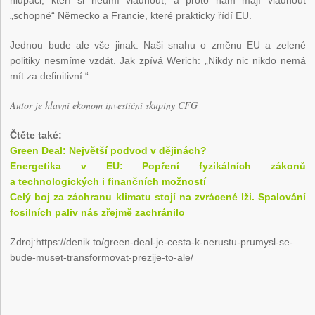
hlupáci, kteří si neumí vládnout, a proto nám mají vládnout
„schopné“ Německo a Francie, které prakticky řídí EU.
Jednou bude ale vše jinak. Naši snahu o změnu EU a zelené
politiky nesmíme vzdát. Jak zpívá Werich: „Nikdy nic nikdo nemá
mít za definitivní.“
Autor je hlavní ekonom investiční skupiny CFG
Čtěte také:
Green Deal: Největší podvod v dějinách?
Energetika v EU: Popření fyzikálních zákonů
a technologických i finančních možností
Celý boj za záchranu klimatu stojí na zvrácené lži. Spalování
fosilních paliv nás zřejmě zachránilo
Zdroj:https://denik.to/green-deal-je-cesta-k-nerustu-prumysl-se-
bude-muset-transformovat-prezije-to-ale/