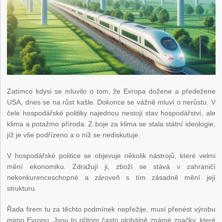
Zatímco kdysi se mluvilo o tom, že Evropa dožene a předežene
USA, dnes se na růst kašle. Dokonce se vážně mluví o nerůstu. V
čele hospodářské politiky najednou nestojí stav hospodářství, ale
klima a potažmo příroda. Z boje za klima se stala státní ideologie,
jíž je vše podřízeno a o níž se nediskutuje.
V hospodářské politice se objevuje několik nástrojů, které velmi
mění ekonomiku. Zdražují ji, zboží se stává v zahraničí
nekonkurenceschopné a zároveň s tím zásadně mění její
strukturu.
Řada firem tu za těchto podmínek nepřežije, musí přenést výrobu
mimo Evropu. Jsou to přitom často globálně známé značky, které