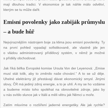
mají dlouhou tradici. V ekonomice je tak náhle málo odvětví,
kterým se tu může dařit.
Emisní povolenky jako zabiják průmyslu
– a bude hůř
Nejvýraznějším nástrojem boje za klima jsou emisní povolenky. Ty
na první pohled vypadají sofistikovaně, ale vlastně jde jen
o vládou administrovaný přídělový systém, v němž je možné
s příděly obchodovat.
Jak říká šéfka Evropské komise Ursula Von der Leyenová: „Emise
musí stát tolik, aby to změnilo naše chování.“ A to se už děje.
Uhelné elektrárny již přestávají dávat ekonomický smysl. Jinými
slovy, ČR má jediný zdroj energie, a to je uhlí. A my se ho vzdáme
a budeme místo toho spoléhat na obnovitelné zdroje, jako by
u nás svítilo slunce jak v Itálii a měli větru jak Němci u moře.
Zatím mluvíme o rozšíření jaderné energetiky. Ale jak rychle?