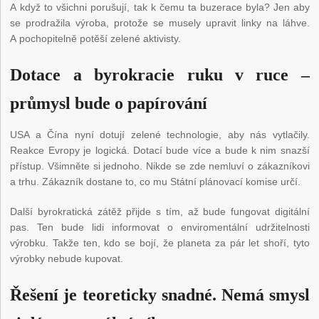
A když to všichni porušují, tak k čemu ta buzerace byla? Jen aby
se prodražila výroba, protože se musely upravit linky na láhve.
A pochopitelně potěší zelené aktivisty.
Dotace a byrokracie ruku v ruce –
průmysl bude o papírování
USA a Čína nyní dotují zelené technologie, aby nás vytlačily.
Reakce Evropy je logická. Dotací bude více a bude k nim snazší
přístup. Všimněte si jednoho. Nikde se zde nemluví o zákazníkovi
a trhu. Zákazník dostane to, co mu Státní plánovací komise určí.
Další byrokratická zátěž přijde s tím, až bude fungovat digitální
pas. Ten bude lidi informovat o enviromentální udržitelnosti
výrobku. Takže ten, kdo se bojí, že planeta za pár let shoří, tyto
výrobky nebude kupovat.
Řešení je teoreticky snadné. Nemá smysl