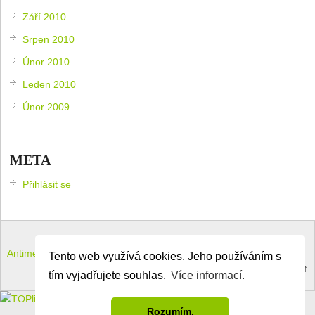
Září 2010
Srpen 2010
Únor 2010
Leden 2010
Únor 2009
META
Přihlásit se
Antimeloun – komouši dneška
Copyright © 2026.
Tento web využívá cookies. Jeho používáním s
Theme by
MyThemeShop
.
Back to Top ↑
tím vyjadřujete souhlas.
Více informací.
Rozumím.