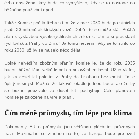
čeho dosaženo, kdy bude co vymyšleno, kdy se to dostane do
běžného používání apod.
Takže Komise počítá třeba s tím, že v roce 2030 bude po silnicích
jezdit 30 milionů elektrických vozů. Dobře, to se může stát. Počítá
ale i s výstavbou vysokorychlostních železnic. Umíte si představit
rychlovlak z Prahy do Brna? Já tomu nevěřím. Aby se to stihlo do
roku 2030, už by se muselo něco dělat.
Úplně největším zbožným přáním komise je, že do roku 2035
budou běžně létat velká letadla s nulovými emisemi. Už to vidím,
jak za deset let poletím z Prahy do Lisabonu bez emisí. To je
úplný nesmysl. Možná, že takové letadlo jednou bude, ale že by
se běžně používalo za deset let, pochybuji. Celé plánování
Komise je založené na víře a přání.
Čím méně průmyslu, tím lépe pro klima
Dokumenty EU o průmyslu jsou většinou plácáním prázdných
frází. Maximálně se zmohou na to, že Evropa bude pro svět