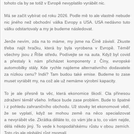
tohoto cla by se totiž v Evropě nevyplatilo vyrábět nic.
Má se začít vybírat od roku 2026. Podle mě to ale vlastně nebude
nic jiného než obchodní válka Evropy s USA. USA nedávno tuto
válku odstartovaly a my je budeme následovat.
Jenže nevím, zda na to máme, my jsme na Číně závislí. Zkuste
třeba najít hračku, která by byla vyrobena v Evropě. Téměř
všechny jsou z Říše středu. Podívejte se na auta. Když byl covid
a přestaly k nám přicházet komponenty z Číny, evropské
automobilky stály. Kde rychle najdeme alternativního dodavatele
za nízkou cenu? Indii? Tam budou také emise. Budeme to zase
muset vyrábět my, na což ale už nemáme výrobní kapacity.
To je ale přesně ta věc, která ekonomice škodí. Cla přinesou
zdražení téměř všeho. Inflace bude zase problém. Bude to špatné
i z pohledu zahraničního obchodu. Už stovky let ekonomové vědí,
že se vyplatí, když se mohou země na něco specializovat
a nevyrábět vše. Zkrátka děláte to, co vám jde a to, co vám nejde,
dělá někdo jiný. To vede k hospodářskému růstu v obou zemích.
Toto clo ale globální růst zpomalí.