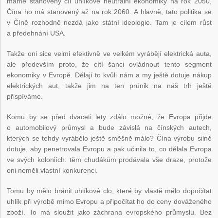
máme stanovený cíl uhlíkově neutrální ekonomiky na rok 2050,
Čína ho má stanovený až na rok 2060. A hlavně, tato politika se
v Číně rozhodně nezdá jako státní ideologie. Tam je cílem růst
a předehnání USA.
Takže oni sice velmi efektivně ve velkém vyrábějí elektrická auta,
ale především proto, že cítí šanci ovládnout tento segment
ekonomiky v Evropě. Dělají to kvůli nám a my ještě dotuje nákup
elektrických aut, takže jim na ten průnik na náš trh ještě
přispíváme.
Komu by se před dvaceti lety zdálo možné, že Evropa přijde
o automobilový průmysl a bude závislá na čínských autech,
kterých se tehdy vyrábělo ještě směšně málo? Čína výrobu silně
dotuje, aby penetrovala Evropu a pak učinila to, co dělala Evropa
ve svých koloniích: těm chudákům prodávala vše draze, protože
oni neměli vlastní konkurenci.
Tomu by mělo bránit uhlíkové clo, které by vlastě mělo dopočítat
uhlík při výrobě mimo Evropu a připočítat ho do ceny dováženého
zboží. To má sloužit jako záchrana evropského průmyslu. Bez