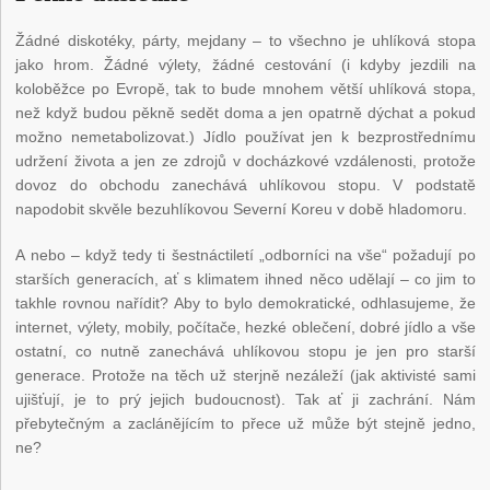
Žádné diskotéky, párty, mejdany – to všechno je uhlíková stopa
jako hrom. Žádné výlety, žádné cestování (i kdyby jezdili na
koloběžce po Evropě, tak to bude mnohem větší uhlíková stopa,
než když budou pěkně sedět doma a jen opatrně dýchat a pokud
možno nemetabolizovat.) Jídlo používat jen k bezprostřednímu
udržení života a jen ze zdrojů v docházkové vzdálenosti, protože
dovoz do obchodu zanechává uhlíkovou stopu. V podstatě
napodobit skvěle bezuhlíkovou Severní Koreu v době hladomoru.
A nebo – když tedy ti šestnáctiletí „odborníci na vše“ požadují po
starších generacích, ať s klimatem ihned něco udělají – co jim to
takhle rovnou nařídit? Aby to bylo demokratické, odhlasujeme, že
internet, výlety, mobily, počítače, hezké oblečení, dobré jídlo a vše
ostatní, co nutně zanechává uhlíkovou stopu je jen pro starší
generace. Protože na těch už sterjně nezáleží (jak aktivisté sami
ujišťují, je to prý jejich budoucnost). Tak ať ji zachrání. Nám
přebytečným a zaclánějícím to přece už může být stejně jedno,
ne?