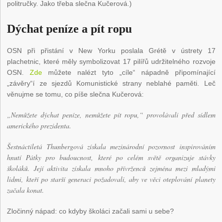
politručky. Jako třeba slečna Kučerová.)
Dýchat peníze a pít ropu
OSN při přistání v New Yorku poslala Grétě v ústrety 17
plachetnic, které měly symbolizovat 17 pilířů udržitelného rozvoje
OSN.
Zde
můžete nalézt tyto „cíle“ nápadně připomínající
„závěry“í ze sjezdů Komunistické strany neblahé paměti. Leč
věnujme se tomu, co píše slečna Kučerová:
„Nemůžete dýchat peníze, nemůžete pít ropu,“ provolávali před sídlem
amerického prezidenta.
Šestnáctiletá Thunbergová získala mezinárodní pozornost inspirováním
hnutí Pátky pro budoucnost, které po celém světě organizuje stávky
školáků. Její aktivita získala mnoho přívrženců zejména mezi mladými
lidmi, kteří po starší generaci požadovali, aby ve věci oteplování planety
začala konat.
Zločinný nápad: co kdyby školáci začali sami u sebe?