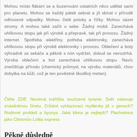
Mohou místo flákání se a buzerování ostatních něco udělat sami
pro planetu. Mohou se každý pátek sebrat a jít sbírat v přírodě
odhozené odpadky. Mohou čistit potoky a říčky. Mohou sázet
stromy. A mohou také začít u sebe. Žádný mobil. Zanechává
uhlíkovou stopu jak při výrobě a přepravě, tak při provozu. Žádný
internet. Spotřeba elektřiny, potřeba elektroniky, zanechává
uhlíkovou stopu při výrobě elektroniky i provozu. Oblečení a boty
výhradně ze sekáče a pěkně s ním vydržet, dokud se neroztrhá.
Výroba oblečení a bot zanechává uhlíkovou stopu. Navíc
znečišťuje přírodu (chemický průmysl, na výrobu materiálů, chov
dobytka na kůži, což je ten pověstně škodlivý metan).
Čtěte ZDE: Nevinná tvářička současné tyranie: Svět oslavuje
znásilněnou Gretu. Zrůdné vyhlazovací myšlenky již v genech?
Rodinné prokletí a byznys. Jaké klima je nejlepší? Plachetnice
jako Clintonův Lolita express
Pěkně důsledně