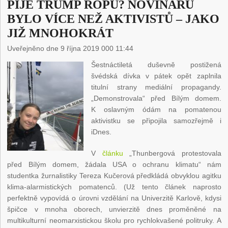
PIJE TRUMP ROPU? NOVINÁŘŮ
BYLO VÍCE NEŽ AKTIVISTŮ – JAKO
JIŽ MNOHOKRÁT
Uveřejněno dne 9 října 2019 000 11:44
Šestnáctiletá duševně postižená
švédská dívka v pátek opět zaplnila
titulní strany mediální propagandy.
„Demonstrovala“ před Bílým domem.
K oslavným ódám na pomatenou
aktivistku se připojila samozřejmě i
iDnes.
V
článku
„Thunbergová protestovala
před Bílým domem, žádala USA o ochranu klimatu“ nám
studentka žurnalistiky Tereza Kučerová předkládá obvyklou agitku
klima-alarmistických pomatenců. (Už tento článek naprosto
perfektně vypovídá o úrovni vzdělání na Univerzitě Karlově, kdysi
špičce v mnoha oborech, unvierzitě dnes proměněné na
multikulturní neomarxistickou školu pro rychlokvašené politruky. A