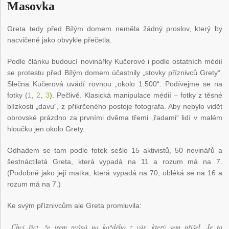
Masovka
Greta tedy před Bílým domem neměla žádný proslov, který by
nacvičeně jako obvykle přečetla.
Podle článku budoucí novinářky Kučerové i podle ostatních médií
se protestu před Bílým domem účastnily „stovky příznivců Grety“.
Slečna Kučerová uvádí rovnou „okolo 1.500“. Podívejme se na
fotky (
1
,
2
,
3
). Pečlivě. Klasická manipulace médií – fotky z těsné
blízkosti „davu“, z přikrčeného postoje fotografa. Aby nebylo vidět
obrovské prázdno za prvními dvěma třemi „řadami“ lidí v malém
hloučku jen okolo Grety.
Odhadem se tam podle fotek sešlo 15 aktivistů, 50 novinářů a
šestnáctiletá Greta, která vypadá na 11 a rozum má na 7.
(Podobně jako její matka, která vypadá na 70, obléká se na 16 a
rozum má na 7.)
Ke svým příznivcům ale Greta promluvila:
„Chci říct, že jsem pyšná na každého z vás, který sem přišel. Je to