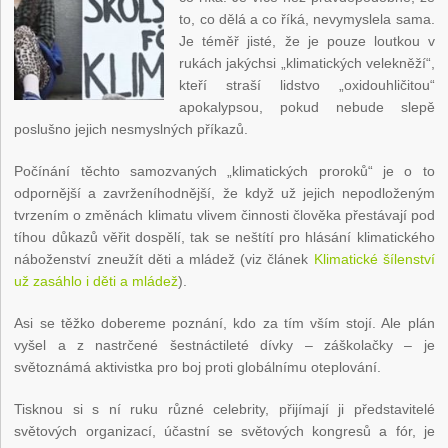
to, co dělá a co říká, nevymyslela sama.
Je téměř jisté, že je pouze loutkou v
rukách jakýchsi „klimatických velekněží“,
kteří straší lidstvo „oxidouhličitou“
apokalypsou, pokud nebude slepě
poslušno jejich nesmyslných příkazů.
Počínání těchto samozvaných „klimatických proroků“ je o to
odpornější a zavrženíhodnější, že když už jejich nepodloženým
tvrzením o změnách klimatu vlivem činnosti člověka přestávají pod
tíhou důkazů věřit dospělí, tak se neštítí pro hlásání klimatického
náboženství zneužít děti a mládež (viz článek
Klimatické šílenství
už zasáhlo i děti a mládež
).
Asi se těžko dobereme poznání, kdo za tím vším stojí. Ale plán
vyšel a z nastrčené šestnáctileté dívky – záškolačky – je
světoznámá aktivistka pro boj proti globálnímu oteplování.
Tisknou si s ní ruku různé celebrity, přijímají ji představitelé
světových organizací, účastní se světových kongresů a fór, je