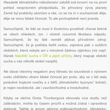
Hlasatelé klimatického náboženství založili svá tvrzení na na první
pohled nesprávném předpokladu, že přirozený vývoj planety
Země byl prakticky ukončen a vše, co se na ní v současnosti děje,
děje se vinou lidské činnosti. To ale pochopitelně není pravda.
Samozřejmě, že lidé se musí k životnímu prostředí chovat šetrně
ve všech ohledech, tzn. i včetně rozumné likvidace odpadu.
Samozřejmě, že by lidé neměli plýtvat přírodními zdroji.
Samozřejmě, že je potřeba šetřit vodou, zejména pak v sušších
obdobích, která nebyla ani v minulosti žádnou výjimkou (viz např.
článek
Největší sucha v ČR a jejich příčiny
, který mapuje období
sucha u nás několik století nazpět).
Ale dávat všechny negativní jevy klimatu do souvislosti s vývinem
oxidu uhličitého vlivem lidské činnosti jen proto, aby se z lidí staly
poslušné bojácné ovečky a z šéfů „klimatického byznysu“ boháči,
je nejen nevědecké, ale i zavrženíhodné a trestuhodné.
Kdyby se slečna Greta Thunbergová věnovala více studiu než
záškoláctví, mohla by časem prozřít a možná získat i opravdový
doktorát. Takhle je jenom jakýmsi politováníhodným „klimaticko-