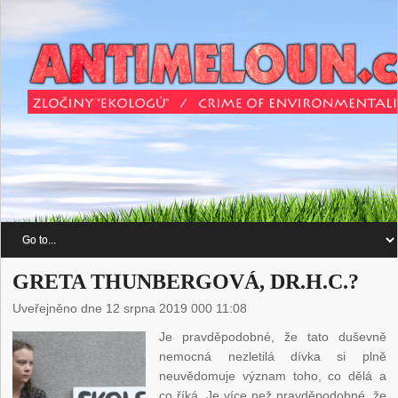
GRETA THUNBERGOVÁ, DR.H.C.?
Uveřejněno dne 12 srpna 2019 000 11:08
Je pravděpodobné, že tato duševně
nemocná nezletilá dívka si plně
neuvědomuje význam toho, co dělá a
co říká. Je více než pravděpodobné, že