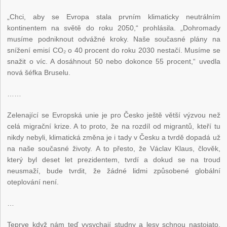
„Chci, aby se Evropa stala prvním klimaticky neutrálním
kontinentem na světě do roku 2050,“ prohlásila. „Dohromady
musíme podniknout odvážné kroky. Naše současné plány na
snížení emisí CO₂ o 40 procent do roku 2030 nestačí. Musíme se
snažit o víc. A dosáhnout 50 nebo dokonce 55 procent,“ uvedla
nová šéfka Bruselu.
……
Zelenající se Evropská unie je pro Česko ještě větší výzvou než
celá migrační krize. A to proto, že na rozdíl od migrantů, kteří tu
nikdy nebyli, klimatická změna je i tady v Česku a tvrdě dopadá už
na naše současné životy. A to přesto, že Václav Klaus, člověk,
který byl deset let prezidentem, tvrdí a dokud se na troud
neusmaží, bude tvrdit, že žádné lidmi způsobené globální
oteplování není.
…
Teprve když nám teď vysychají studny a lesy schnou nastojato,