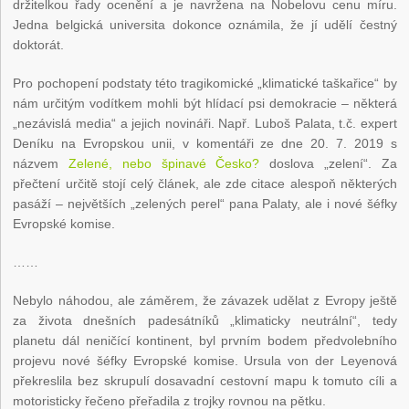
držitelkou řady ocenění a je navržena na Nobelovu cenu míru.
Jedna belgická universita dokonce oznámila, že jí udělí čestný
doktorát.
Pro pochopení podstaty této tragikomické „klimatické taškařice“ by
nám určitým vodítkem mohli být hlídací psi demokracie – některá
„nezávislá media“ a jejich novináři. Např. Luboš Palata, t.č. expert
Deníku na Evropskou unii, v komentáři ze dne 20. 7. 2019 s
názvem
Zelené, nebo špinavé Česko?
doslova „zelení“. Za
přečtení určitě stojí celý článek, ale zde citace alespoň některých
pasáží – největších „zelených perel“ pana Palaty, ale i nové šéfky
Evropské komise.
……
Nebylo náhodou, ale záměrem, že závazek udělat z Evropy ještě
za života dnešních padesátníků „klimaticky neutrální“, tedy
planetu dál neničící kontinent, byl prvním bodem předvolebního
projevu nové šéfky Evropské komise. Ursula von der Leyenová
překreslila bez skrupulí dosavadní cestovní mapu k tomuto cíli a
motoristicky řečeno přeřadila z trojky rovnou na pětku.