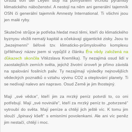
Ursula von der Leyen stojí na pomyslném vrcholu pyramidy
klimatického náboženství. A nestojí na něm ani generální tajemník
OSN či generální tajemník Amnesty International. Ti všichni jsou
jen malé ryby.
Skutečné strůjce je potřeba hledat mezi těmi, kteří do klimatického
byznysu vložili nemalý kapitál a očekávají gigantické zisky. Jsou to
„bezejmenní“ šéfové tzv. klimaticko-průmyslového komplexu
(přiléhavý název jsem si vypůjčil z článku
Éra vědy založená na
důkazech skončila
Vítězslava Kremlíka). Ty nezajímá osud lidí v
zaostalejších zemích světa, jejichž životní úroveň je přímo závislá
na spalování fosilních paliv. Ty nezajímají výsledky nejnovějších
vědeckých poznatků o vztahu vývinu CO
2
a oteplování planety. Ti
se nedívají nalevo ani napravo. Osud Země je jim lhostejný.
Mají „své vědce“, kteří jim za mrzký peníz potvrdí to, co oni
potřebují. Mají „své novináře“, kteří za mrzký peníz to „potvrzené“
vytroubí do světa. Mají peníze a chtějí jich ještě víc. K tomu jim
slouží „špinavý kšeft“ s emisními povolenkami. Ale ani víc peněz
jim nestačí, chtějí i moc.