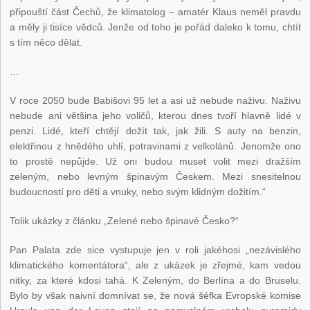
připouští část Čechů, že klimatolog – amatér Klaus neměl pravdu
a měly ji tisíce vědců. Jenže od toho je pořád daleko k tomu, chtít
s tím něco dělat.
…
V roce 2050 bude Babišovi 95 let a asi už nebude naživu. Naživu
nebude ani většina jeho voličů, kterou dnes tvoří hlavně lidé v
penzi. Lidé, kteří chtějí dožít tak, jak žili. S auty na benzin,
elektřinou z hnědého uhlí, potravinami z velkolánů. Jenomže ono
to prostě nepůjde. Už oni budou muset volit mezi dražším
zeleným, nebo levným špinavým Českem. Mezi snesitelnou
budoucností pro děti a vnuky, nebo svým klidným dožitím.“
Tolik ukázky z článku „Zelené nebo špinavé Česko?“
Pan Palata zde sice vystupuje jen v roli jakéhosi „nezávislého
klimatického komentátora“, ale z ukázek je zřejmé, kam vedou
nitky, za které kdosi tahá. K Zeleným, do Berlína a do Bruselu.
Bylo by však naivní domnívat se, že nová šéfka Evropské komise