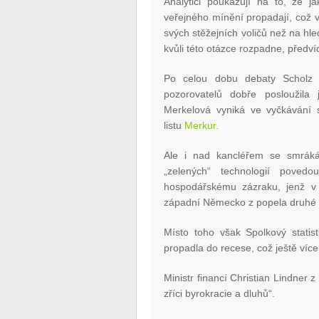
Analytici poukazují na to, že
veřejného mínění propadají, což 
svých stěžejních voličů než na h
kvůli této otázce rozpadne, předvíd
Po celou dobu debaty Scholz m
pozorovatelů dobře posloužila
Merkelová vyniká ve vyčkávání s 
listu
Merkur.
Ale i nad kancléřem se smráká.
„zelených“ technologií pove
hospodářskému zázraku, jenž v p
západní Německo z popela druhé 
Místo toho však Spolkový statis
propadla do recese, což ještě více z
Ministr financí Christian Lindner
zříci byrokracie a dluhů“.