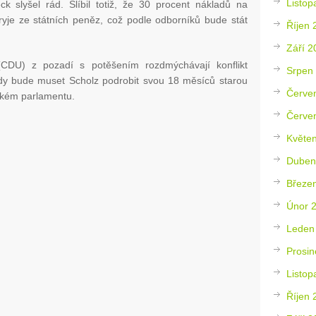
Listop
k slyšel rád. Slíbil totiž, že 30 procent nákladů na
yje ze státních peněz, což podle odborníků bude stát
Říjen 
Září 2
(CDU) z pozadí s potěšením rozdmýchávají konflikt
Srpen
 kdy bude muset Scholz podrobit svou 18 měsíců starou
Červe
ckém parlamentu.
Červe
Květe
Duben
Březe
Únor 
Leden
Prosin
Listop
Říjen 