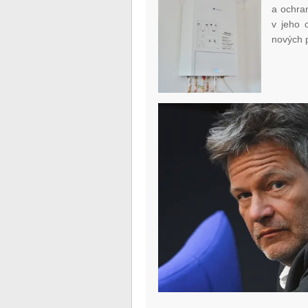
a ochran
v jeho 
nových p