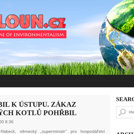
SEAR
IL K ÚSTUPU. ZÁKAZ
ÝCH KOTLŮ POHŘBIL
00 8:36
Habeck, německý „superministr“ pro hospodářství