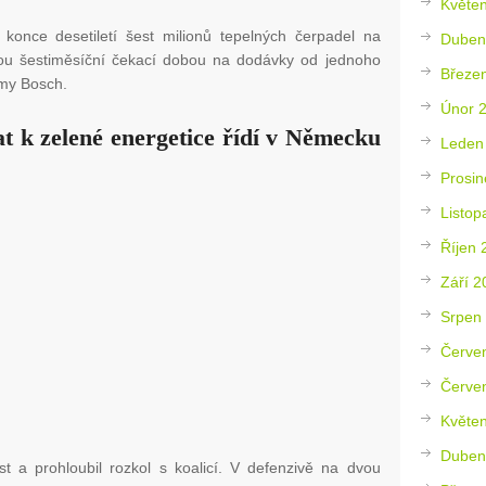
Květe
konce desetiletí šest milionů tepelných čerpadel na
Duben
asnou šestiměsíční čekací dobou na dodávky od jednoho
Březe
rmy Bosch.
Únor 
t k zelené energetice řídí v Německu
Leden
Prosin
Listop
Říjen 
Září 2
Srpen
Červe
Červe
Květe
Duben
t a prohloubil rozkol s koalicí. V defenzivě na dvou