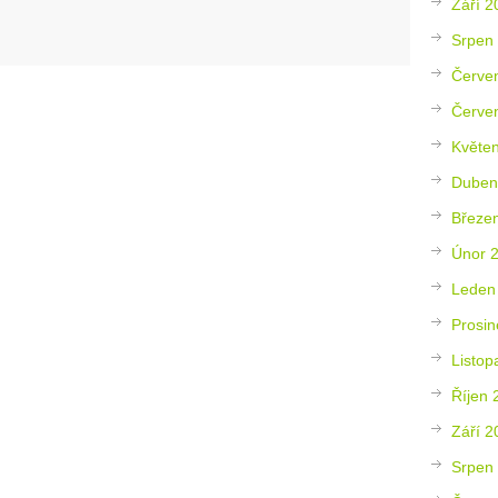
Září 2
Srpen
Červe
Červe
Květe
Duben
Březe
Únor 
Leden
Prosin
Listop
Říjen 
Září 2
Srpen