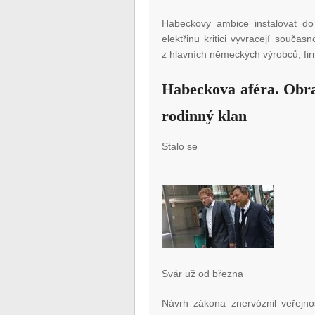
Habeckovy ambice instalovat do 
elektřinu kritici vyvracejí souč
z hlavních německých výrobců, fi
Habeckova aféra. Obra
rodinný klan
Stalo se
Svár už od března
Návrh zákona znervóznil veřejnos