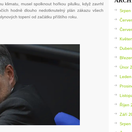
ARCH
u klimatu, musel spolknout hořkou pilulku, když zavrhl
očích hodně dlouho nedotknutelný plán zákazu všech
Srpen
lynových topení od začátku příštího roku.
Červe
Červe
Květe
Duben
Březe
Únor 
Leden
Prosin
Listop
Říjen 
Září 2
Srpen