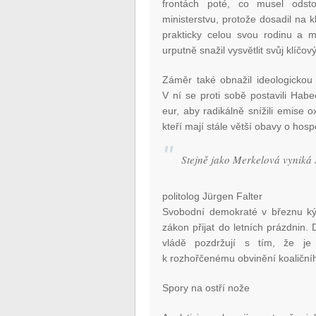
frontách poté, co musel odst
ministerstvu, protože dosadil na
prakticky celou svou rodinu a 
urputně snažil vysvětlit svůj klíčo
Záměr také obnažil ideologickou r
V ní se proti sobě postavili Habec
eur, aby radikálně snížili emise 
kteří mají stále větší obavy o h
Stejně jako Merkelová vyniká S
politolog Jürgen Falter
Svobodní demokraté v březnu ký
zákon přijat do letních prázdnin. 
vládě pozdržují s tím, že je
k rozhořčenému obvinění koaličníh
Spory na ostří nože