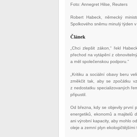
Foto: Annegret Hilse, Reuters
Robert Habeck, německý ministr
Spolkového sněmu minulý týden v 
Článek
„Chci zlepšit zákon,“ řekl Habec
přechod na vytápění z obnoviteln
a měl společenskou podporu.“
„Kritiku a sociální obavy beru ve
změkčit tak, aby se zpočátku 
z nedostatku specializovaných ře
připustil.
Od března, kdy se objevily první 
energetiků, ekonomů a majitelů d
ani výrobní kapacity, aby mohlo od
oleje a zemní plyn ekologičtějšími t