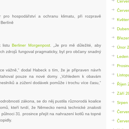
Červe
Červe
 pro hospodářství a ochranu klimatu, při rozpravě
Květe
Berlíně
Duben
Březe
k listu
Berliner Morgenpost
. „Je pro mě důležité, aby
Únor 
ých zdrojů fungoval pragmaticky, byl pro občany snadný
Leden
Prosin
lice vážně,“ dodal Habeck s tím, že je připraven návrh
Listop
vztahoval pouze na nové domy. „Vzhledem k obavám
meslníků a zúžení dodávek pomůže i trochu více času,“
Říjen 
Září 2
podrobnosti zákona, se do něj pustila různorodá koalice
Srpen
omů, kteří tvrdí, že Německo nemá technické znalosti
Červe
 půlnoci 31. prosince přejít na nahrazení kotlů na topné
opidly.
Červe