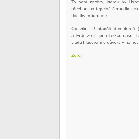
To není zpráva, kterou by Habec
přechod na tepelná čerpadla pokr
desítky miliard eur.
Opoziční křesťanští demokraté 
a tvrdí, že je jen otázkou času,
vládu hlasování o důvěře v něme
Zdroj