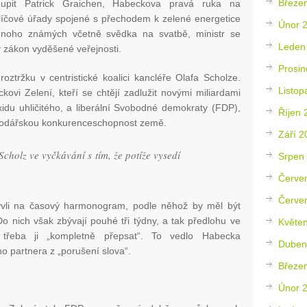
Březe
oupit Patrick Graichen, Habeckova pravá ruka na
 klíčové úřady spojené s přechodem k zelené energetice
Únor 
mnoho známých včetně svědka na svatbě, ministr se
Leden
vý zákon vyděšené veřejnosti.
Prosin
oztržku v centristické koalici kancléře Olafa Scholze.
Listop
kovi Zelení, kteří se chtějí zadlužit novými miliardami
oxidu uhličitého, a liberální Svobodné demokraty (FDP),
Říjen 
ospodářskou konkurenceschopnost země.
Září 2
cholz ve vyčkávání s tím, že potíže vysedí
Srpen
Červe
Červe
vli na časový harmonogram, podle něhož by měl být
Do nich však zbývají pouhé tři týdny, a tak předlohu ve
Květe
 třeba ji „kompletně přepsat“. To vedlo Habecka
Duben
o partnera z „porušení slova“.
Březe
Únor 