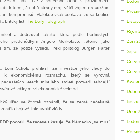
 jak Zelení, tak FDP v současné době v průzkumech
Leden
vede k tomu, že obě strany mají větší zájem na udržení
Prosin
ledání kompromisů. Málokdo však očekává, že se koalice
Listop
á britský list
The Daily Telegraph.
Říjen 
lčel a dodržoval taktiku, která podle berlínských
Září 2
 jeho předchůdkyni Angele Merkelové. „Stejně jako
tím, že potíže vysedí,“ řekl politolog Jürgen Falter
Srpen
Červe
 Loni Scholz prohlásil, že investice jeho vlády do
Červe
dou k ekonomickému rozmachu, který se vyrovná
Květe
adesátých letech minulého století pozvedl tehdejší
světové války mezi ekonomické velmoci.
Duben
Březe
tický úřad ve čtvrtek oznámil, že se země nečekaně
ostřilo bojové linie uvnitř vlády.
Únor 
Leden
 z FDP podotkl, že recese ukazuje, že Německo „se musí
Prosin