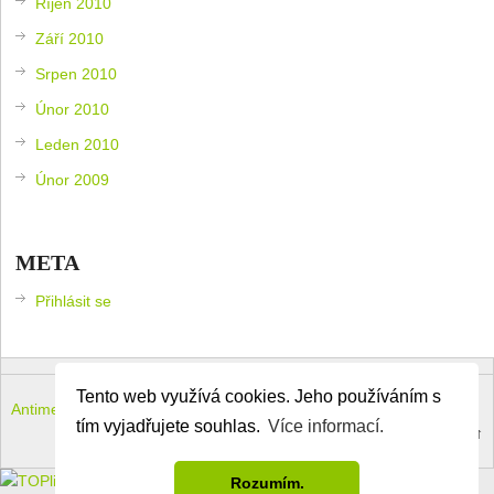
Říjen 2010
Září 2010
Srpen 2010
Únor 2010
Leden 2010
Únor 2009
META
Přihlásit se
Tento web využívá cookies. Jeho používáním s
Antimeloun – komouši dneška
Copyright © 2026.
tím vyjadřujete souhlas.
Více informací.
Theme by
MyThemeShop
.
Back to Top ↑
Rozumím.