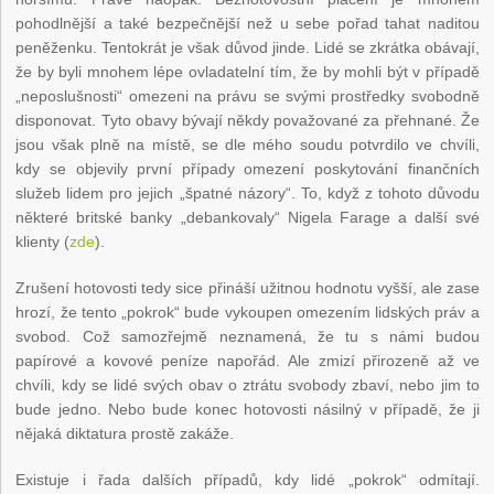
pohodlnější a také bezpečnější než u sebe pořad tahat naditou
peněženku. Tentokrát je však důvod jinde. Lidé se zkrátka obávají,
že by byli mnohem lépe ovladatelní tím, že by mohli být v případě
„neposlušnosti“ omezeni na právu se svými prostředky svobodně
disponovat. Tyto obavy bývají někdy považované za přehnané. Že
jsou však plně na místě, se dle mého soudu potvrdilo ve chvíli,
kdy se objevily první případy omezení poskytování finančních
služeb lidem pro jejich „špatné názory“. To, když z tohoto důvodu
některé britské banky „debankovaly“ Nigela Farage a další své
klienty (
zde
).
Zrušení hotovosti tedy sice přináší užitnou hodnotu vyšší, ale zase
hrozí, že tento „pokrok“ bude vykoupen omezením lidských práv a
svobod. Což samozřejmě neznamená, že tu s námi budou
papírové a kovové peníze napořád. Ale zmizí přirozeně až ve
chvíli, kdy se lidé svých obav o ztrátu svobody zbaví, nebo jim to
bude jedno. Nebo bude konec hotovosti násilný v případě, že ji
nějaká diktatura prostě zakáže.
Existuje i řada dalších případů, kdy lidé „pokrok“ odmítají.