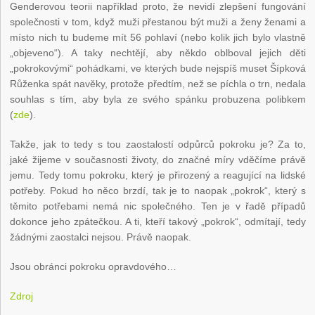
Genderovou teorii například proto, že nevidí zlepšení fungování
společnosti v tom, když muži přestanou být muži a ženy ženami a
místo nich tu budeme mít 56 pohlaví (nebo kolik jich bylo vlastně
„objeveno“). A taky nechtějí, aby někdo oblboval jejich děti
„pokrokovými“ pohádkami, ve kterých bude nejspíš muset Šípková
Růženka spát navěky, protože předtím, než se píchla o trn, nedala
souhlas s tím, aby byla ze svého spánku probuzena polibkem
(
zde
).
Takže, jak to tedy s tou zaostalostí odpůrců pokroku je? Za to,
jaké žijeme v současnosti životy, do značné míry vděčíme právě
jemu. Tedy tomu pokroku, který je přirozený a reagující na lidské
potřeby. Pokud ho něco brzdí, tak je to naopak „pokrok“, který s
těmito potřebami nemá nic společného. Ten je v řadě případů
dokonce jeho zpátečkou. A ti, kteří takový „pokrok“, odmítají, tedy
žádnými zaostalci nejsou. Právě naopak.
Jsou obránci pokroku opravdového…
Zdroj