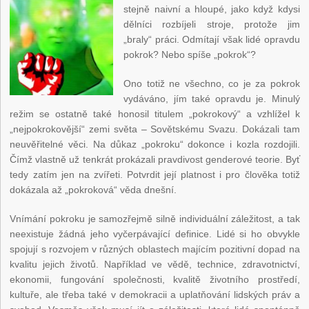
stejně naivní a hloupé, jako když kdysi
dělníci rozbíjeli stroje, protože jim
„braly“ práci. Odmítají však lidé opravdu
pokrok? Nebo spíše „pokrok“?
Ono totiž ne všechno, co je za pokrok
vydáváno, jím také opravdu je. Minulý
režim se ostatně také honosil titulem „pokrokový“ a vzhlížel k
„nejpokrokovější“ zemi světa – Sovětskému Svazu. Dokázali tam
neuvěřitelné věci. Na důkaz „pokroku“ dokonce i kozla rozdojili.
Čímž vlastně už tenkrát prokázali pravdivost genderové teorie. Byť
tedy zatím jen na zvířeti. Potvrdit její platnost i pro člověka totiž
dokázala až „pokroková“ věda dnešní.
Vnímání pokroku je samozřejmě silně individuální záležitost, a tak
neexistuje žádná jeho vyčerpávající definice. Lidé si ho obvykle
spojují s rozvojem v různých oblastech majícím pozitivní dopad na
kvalitu jejich životů. Například ve vědě, technice, zdravotnictví,
ekonomii, fungování společnosti, kvalitě životního prostředí,
kultuře, ale třeba také v demokracii a uplatňování lidských práv a