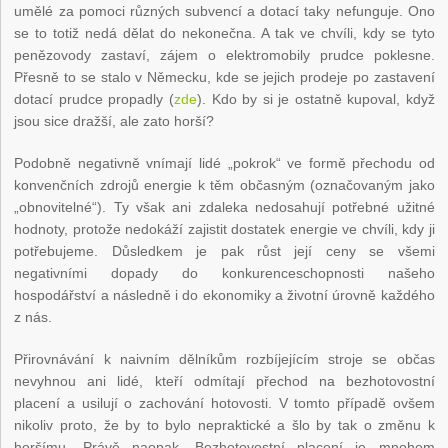
umělé za pomoci různých subvencí a dotací taky nefunguje. Ono
se to totiž nedá dělat do nekonečna. A tak ve chvíli, kdy se tyto
penězovody zastaví, zájem o elektromobily prudce poklesne.
Přesně to se stalo v Německu, kde se jejich prodeje po zastavení
dotací prudce propadly (
zde
). Kdo by si je ostatně kupoval, když
jsou sice dražší, ale zato horší?
Podobně negativně vnímají lidé „pokrok“ ve formě přechodu od
konvenčních zdrojů energie k těm občasným (označovaným jako
„obnovitelné“). Ty však ani zdaleka nedosahují potřebné užitné
hodnoty, protože nedokáží zajistit dostatek energie ve chvíli, kdy ji
potřebujeme. Důsledkem je pak růst její ceny se všemi
negativními dopady do konkurenceschopnosti našeho
hospodářství a následně i do ekonomiky a životní úrovně každého
z nás.
Přirovnávání k naivním dělníkům rozbíjejícím stroje se občas
nevyhnou ani lidé, kteří odmítají přechod na bezhotovostní
placení a usilují o zachování hotovosti. V tomto případě ovšem
nikoliv proto, že by to bylo nepraktické a šlo by tak o změnu k
horšímu. Právě naopak. Bezhotovostní placení je mnohem