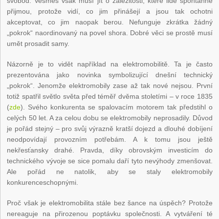
svobod. Vesměs však musí jít o záležitosti, které lidé spontánně
přijmou, protože vidí, co jim přinášejí a jsou tak ochotni
akceptovat, co jim naopak berou. Nefunguje zkrátka žádný
„pokrok“ naordinovaný na povel shora. Dobré věci se prostě musí
umět prosadit samy.
Názorně je to vidět například na elektromobilitě. Ta je často
prezentována jako novinka symbolizující dnešní technický
„pokrok“. Jenomže elektromobily zase až tak nové nejsou. První
totiž spatřil světlo světa před téměř dvěma stoletími – v roce 1835
(
zde
). Svého konkurenta se spalovacím motorem tak předstihl o
celých 50 let. A za celou dobu se elektromobily neprosadily. Důvod
je pořád stejný – pro svůj výrazně kratší dojezd a dlouhé dobíjení
neodpovídají provozním potřebám. A k tomu jsou ještě
nekřesťansky drahé. Pravda, díky obrovským investicím do
technického vývoje se sice pomalu daří tyto nevýhody zmenšovat.
Ale pořád ne natolik, aby se staly elektromobily
konkurenceschopnými.
Proč však je elektromobilita stále bez šance na úspěch? Protože
nereaguje na přirozenou poptávku společnosti. A vytváření té