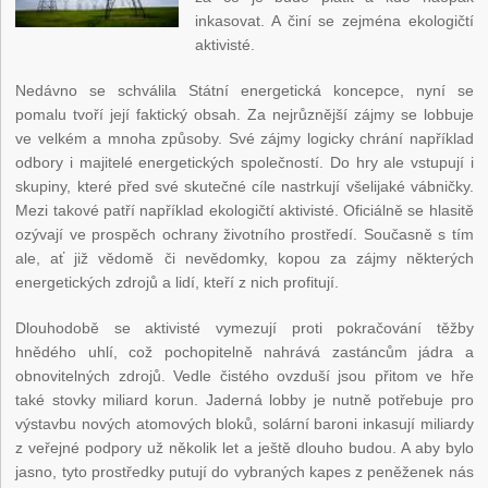
inkasovat. A činí se zejména ekologičtí
aktivisté.
Nedávno se schválila Státní energetická koncepce, nyní se
pomalu tvoří její faktický obsah. Za nejrůznější zájmy se lobbuje
ve velkém a mnoha způsoby. Své zájmy logicky chrání například
odbory i majitelé energetických společností. Do hry ale vstupují i
skupiny, které před své skutečné cíle nastrkují všelijaké vábničky.
Mezi takové patří například ekologičtí aktivisté. Oficiálně se hlasitě
ozývají ve prospěch ochrany životního prostředí. Současně s tím
ale, ať již vědomě či nevědomky, kopou za zájmy některých
energetických zdrojů a lidí, kteří z nich profitují.
Dlouhodobě se aktivisté vymezují proti pokračování těžby
hnědého uhlí, což pochopitelně nahrává zastáncům jádra a
obnovitelných zdrojů. Vedle čistého ovzduší jsou přitom ve hře
také stovky miliard korun. Jaderná lobby je nutně potřebuje pro
výstavbu nových atomových bloků, solární baroni inkasují miliardy
z veřejné podpory už několik let a ještě dlouho budou. A aby bylo
jasno, tyto prostředky putují do vybraných kapes z peněženek nás