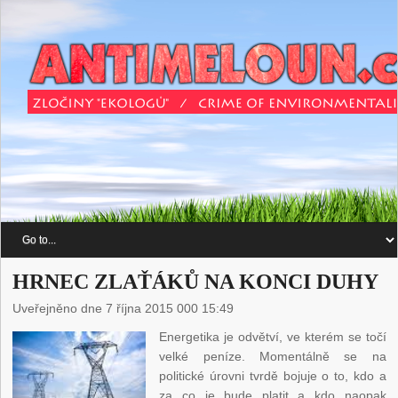
HRNEC ZLAŤÁKŮ NA KONCI DUHY
Uveřejněno dne 7 října 2015 000 15:49
Energetika je odvětví, ve kterém se točí
velké peníze. Momentálně se na
politické úrovni tvrdě bojuje o to, kdo a
za co je bude platit a kdo naopak