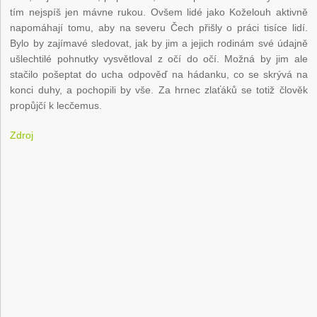
tím nejspíš jen mávne rukou. Ovšem lidé jako Koželouh aktivně
napomáhají tomu, aby na severu Čech přišly o práci tisíce lidí.
Bylo by zajímavé sledovat, jak by jim a jejich rodinám své údajně
ušlechtilé pohnutky vysvětloval z očí do očí. Možná by jim ale
stačilo pošeptat do ucha odpověď na hádanku, co se skrývá na
konci duhy, a pochopili by vše. Za hrnec zlaťáků se totiž člověk
propůjčí k lecčemus.
Zdroj