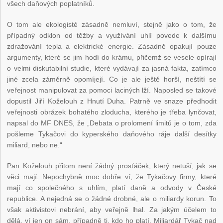
všech daňových poplatníků.
O tom ale ekologisté zásadně nemluví, stejně jako o tom, že
případný odklon od těžby a využívání uhlí povede k dalšímu
zdražování tepla a elektrické energie. Zásadně opakují pouze
argumenty, které se jim hodí do krámu, přičemž se vesele opírají
o velmi diskutabilní studie, které vydávají za jasná fakta, zatímco
jiné zcela záměrně opomíjejí. Co je ale ještě horší, neštítí se
veřejnost manipulovat za pomoci laciných lží. Naposled se takové
dopustil Jiří Koželouh z Hnutí Duha. Patrně ve snaze předhodit
veřejnosti obrázek bohatého zloducha, kterého je třeba lynčovat,
napsal do MF DNES, že „Debata o prolomení limitů je o tom, zda
pošleme Tykačovi do kyperského daňového ráje další desítky
miliard, nebo ne.“
Pan Koželouh přitom není žádný prosťáček, který netuší, jak se
věci mají. Nepochybně moc dobře ví, že Tykačovy firmy, které
mají co společného s uhlím, platí daně a odvody v České
republice. A nejedná se o žádné drobné, ale o miliardy korun. To
však aktivistovi nebrání, aby veřejně lhal. Za jakým účelem to
dělá, ví jen on sám, případně ti, kdo ho platí. Miliardář Tykač nad