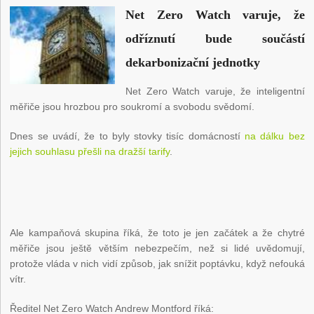
Net Zero Watch varuje, že
odříznutí bude součástí
dekarbonizační jednotky
Net Zero Watch varuje, že inteligentní
měřiče jsou hrozbou pro soukromí a svobodu svědomí.
Dnes se uvádí, že to byly stovky tisíc domácností
na dálku bez
jejich souhlasu přešli na dražší tarify
.
Ale kampaňová skupina říká, že toto je jen začátek a že chytré
měřiče jsou ještě větším nebezpečím, než si lidé uvědomují,
protože vláda v nich vidí způsob, jak snížit poptávku, když nefouká
vítr.
Ředitel Net Zero Watch Andrew Montford říká: