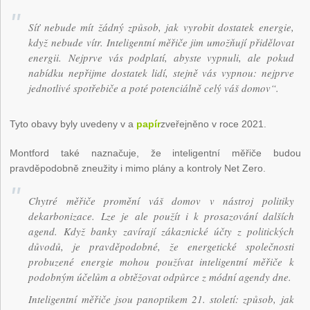
Síť nebude mít žádný způsob, jak vyrobit dostatek energie,
když nebude vítr. Inteligentní měřiče jim umožňují přidělovat
energii. Nejprve vás podplatí, abyste vypnuli, ale pokud
nabídku nepřijme dostatek lidí, stejně vás vypnou: nejprve
jednotlivé spotřebiče a poté potenciálně celý váš domov“.
Tyto obavy byly uvedeny v a
papír
zveřejněno v roce 2021.
Montford také naznačuje, že inteligentní měřiče budou
pravděpodobně zneužity i mimo plány a kontroly Net Zero.
Chytré měřiče promění váš domov v nástroj politiky
dekarbonizace. Lze je ale použít i k prosazování dalších
agend. Když banky zavírají zákaznické účty z politických
důvodů, je pravděpodobné, že energetické společnosti
probuzené energie mohou používat inteligentní měřiče k
podobným účelům a obtěžovat odpůrce z módní agendy dne.
Inteligentní měřiče jsou panoptikem 21. století: způsob, jak