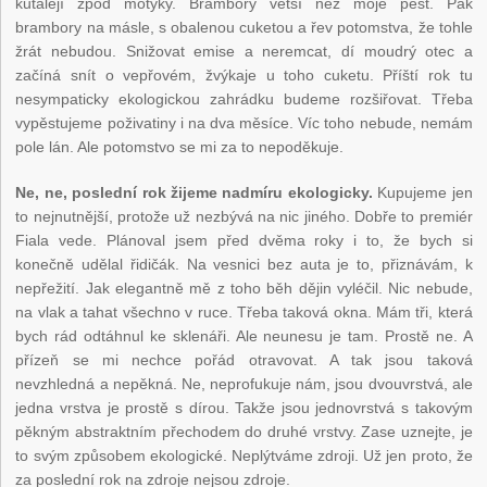
kutálejí zpod motyky. Brambory větší než moje pěst. Pak
brambory na másle, s obalenou cuketou a řev potomstva, že tohle
žrát nebudou. Snižovat emise a neremcat, dí moudrý otec a
začíná snít o vepřovém, žvýkaje u toho cuketu. Příští rok tu
nesympaticky ekologickou zahrádku budeme rozšiřovat. Třeba
vypěstujeme poživatiny i na dva měsíce. Víc toho nebude, nemám
pole lán. Ale potomstvo se mi za to nepoděkuje.
Ne, ne, poslední rok žijeme nadmíru ekologicky.
Kupujeme jen
to nejnutnější, protože už nezbývá na nic jiného. Dobře to premiér
Fiala vede. Plánoval jsem před dvěma roky i to, že bych si
konečně udělal řidičák. Na vesnici bez auta je to, přiznávám, k
nepřežití. Jak elegantně mě z toho běh dějin vyléčil. Nic nebude,
na vlak a tahat všechno v ruce. Třeba taková okna. Mám tři, která
bych rád odtáhnul ke sklenáři. Ale neunesu je tam. Prostě ne. A
přízeň se mi nechce pořád otravovat. A tak jsou taková
nevzhledná a nepěkná. Ne, neprofukuje nám, jsou dvouvrstvá, ale
jedna vrstva je prostě s dírou. Takže jsou jednovrstvá s takovým
pěkným abstraktním přechodem do druhé vrstvy. Zase uznejte, je
to svým způsobem ekologické. Neplýtváme zdroji. Už jen proto, že
za poslední rok na zdroje nejsou zdroje.