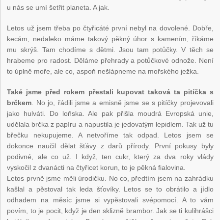
u nás se umí šetřit planeta. A jak.
Letos už jsem třeba po čtyřicáté první nebyl na dovolené. Dobře,
kecám, nedaleko máme takový pěkný úhor s kamením, říkáme
mu skrýš. Tam chodíme s dětmi. Jsou tam potůčky. V těch se
hrabeme pro radost. Děláme přehrady a potůčkové odnože. Není
to úplně moře, ale co, aspoň nešlápneme na mořského ježka.
Také jsme před rokem přestali kupovat taková ta pitíčka s
brčkem
. No jo, řádili jsme a emisně jsme se s pitíčky projevovali
jako hulváti. Do loňska. Ale pak přišla moudrá Evropská unie,
udělala brčka z papíru a napustila je jedovatým lepidlem. Tak už tu
břečku nekupujeme. A netvoříme tak odpad. Letos jsem se
dokonce naučil dělat šťávy z darů přírody. První pokusy byly
podivné, ale co už. I když, ten cukr, který za dva roky vlády
vyskočil z dvanácti na čtyřicet korun, to je pěkná fialovina.
Letos prvně jsme měli úrodičku. No co, předtím jsem na zahrádku
kašlal a pěstoval tak leda šťovíky. Letos se to obrátilo a jídlo
odhadem na měsíc jsme si vypěstovali svépomocí. A to vám
povím, to je pocit, když je den sklizně brambor. Jak se ti kulihrášci