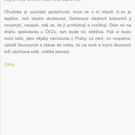
Chudoba je součástí společnosti, musí se o ní mluvit. A co je
lepšího, než vlastní zkušenost. Deklarace vládních kolouchů ji
nevymýtí, naopak, zdá se, že ji prohlubují a rozšiřují. Dám se na
dráhu spekulanta u ČEZu, tam bude víc oběživa. Pak si budu
moci také, jako nějaký nerozuma z Prahy, co neví, co roupama,
založit škvorovník a hlásat do světa, že na mně a mých škvorech
leží záchrana celé, celičké planety.
Zdroj