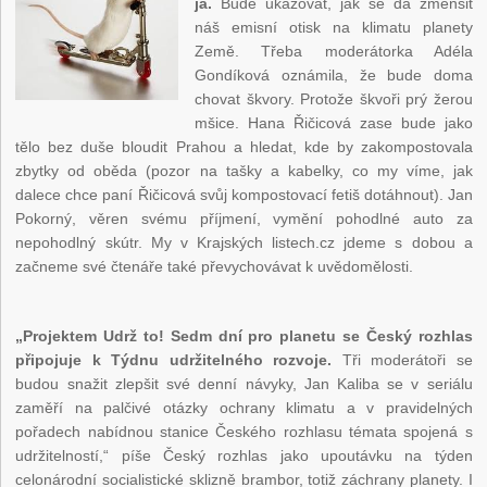
já.
Bude ukazovat, jak se dá zmenšit
náš emisní otisk na klimatu planety
Země. Třeba moderátorka Adéla
Gondíková oznámila, že bude doma
chovat škvory. Protože škvoři prý žerou
mšice. Hana Řičicová zase bude jako
tělo bez duše bloudit Prahou a hledat, kde by zakompostovala
zbytky od oběda (pozor na tašky a kabelky, co my víme, jak
dalece chce paní Řičicová svůj kompostovací fetiš dotáhnout). Jan
Pokorný, věren svému příjmení, vymění pohodlné auto za
nepohodlný skútr. My v Krajských listech.cz jdeme s dobou a
začneme své čtenáře také převychovávat k uvědomělosti.
„Projektem Udrž to! Sedm dní pro planetu se Český rozhlas
připojuje k Týdnu udržitelného rozvoje.
Tři moderátoři se
budou snažit zlepšit své denní návyky, Jan Kaliba se v seriálu
zaměří na palčivé otázky ochrany klimatu a v pravidelných
pořadech nabídnou stanice Českého rozhlasu témata spojená s
udržitelností,“ píše Český rozhlas jako upoutávku na týden
celonárodní socialistické sklizně brambor, totiž záchrany planety. I