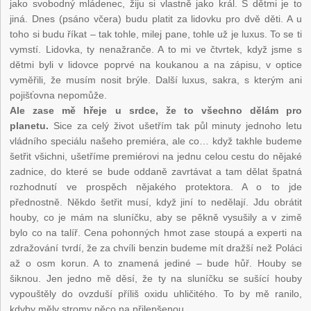
jako svobodný mládenec, žiju si vlastně jako král. S dětmi je to
jiná. Dnes (psáno včera) budu platit za lidovku pro dvě děti. A u
toho si budu říkat – tak tohle, milej pane, tohle už je luxus. To se ti
vymstí. Lidovka, ty nenažranče. A to mi ve čtvrtek, když jsme s
dětmi byli v lidovce poprvé na koukanou a na zápisu, v optice
vyměřili, že musím nosit brýle. Další luxus, sakra, s kterým ani
pojišťovna nepomůže.
Ale zase mě hřeje u srdce, že to všechno dělám pro
planetu.
Sice za celý život ušetřím tak půl minuty jednoho letu
vládního speciálu našeho premiéra, ale co… když takhle budeme
šetřit všichni, ušetříme premiérovi na jednu celou cestu do nějaké
zadnice, do které se bude oddaně zavrtávat a tam dělat špatná
rozhodnutí ve prospěch nějakého protektora. A o to jde
přednostně. Někdo šetřit musí, když jiní to nedělají. Jdu obrátit
houby, co je mám na sluníčku, aby se pěkně vysušily a v zimě
bylo co na talíř. Cena pohonných hmot zase stoupá a experti na
zdražování tvrdí, že za chvíli benzin budeme mít dražší než Poláci
až o osm korun. A to znamená jediné – bude hůř. Houby se
šiknou. Jen jedno mě děsí, že ty na sluníčku se sušící houby
vypouštěly do ovzduší příliš oxidu uhličitého. To by mě ranilo,
kdyby měly stromy něco na přilepšenou.