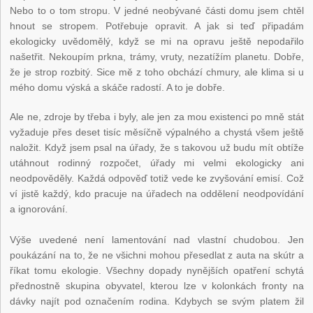
Nebo to o tom stropu. V jedné neobývané části domu jsem chtěl
hnout se stropem. Potřebuje opravit. A jak si teď připadám
ekologicky uvědomělý, když se mi na opravu ještě nepodařilo
našetřit. Nekoupím prkna, trámy, vruty, nezatížím planetu. Dobře,
že je strop rozbitý. Sice mě z toho obchází chmury, ale klima si u
mého domu výská a skáče radostí. A to je dobře.
Ale ne, zdroje by třeba i byly, ale jen za mou existenci po mně stát
vyžaduje přes deset tisíc měsíčně výpalného a chystá všem ještě
naložit. Když jsem psal na úřady, že s takovou už budu mít obtíže
utáhnout rodinný rozpočet, úřady mi velmi ekologicky ani
neodpověděly. Každá odpověď totiž vede ke zvyšování emisí. Což
ví jistě každý, kdo pracuje na úřadech na oddělení neodpovídání
a ignorování.
Výše uvedené není lamentování nad vlastní chudobou. Jen
poukázání na to, že ne všichni mohou přesedlat z auta na skútr a
říkat tomu ekologie. Všechny dopady nynějších opatření schytá
přednostně skupina obyvatel, kterou lze v kolonkách fronty na
dávky najít pod označením rodina. Kdybych se svým platem žil