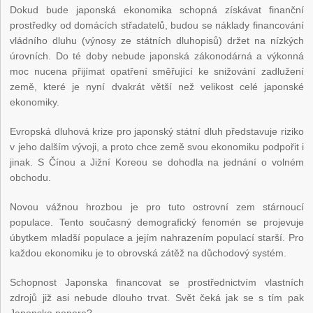
Dokud bude japonská ekonomika schopná získávat finanční
prostředky od domácích střadatelů, budou se náklady financování
vládního dluhu (výnosy ze státních dluhopisů) držet na nízkých
úrovních. Do té doby nebude japonská zákonodárná a výkonná
moc nucena přijímat opatření směřující ke snižování zadlužení
země, které je nyní dvakrát větší než velikost celé japonské
ekonomiky.
Evropská dluhová krize pro japonský státní dluh představuje riziko
v jeho dalším vývoji, a proto chce země svou ekonomiku podpořit i
jinak. S Čínou a Jižní Koreou se dohodla na jednání o volném
obchodu.
Novou vážnou hrozbou je pro tuto ostrovní zem stárnoucí
populace. Tento současný demografický fenomén se projevuje
úbytkem mladší populace a jejím nahrazením populací starší. Pro
každou ekonomiku je to obrovská zátěž na důchodový systém.
Schopnost Japonska financovat se prostřednictvím vlastních
zdrojů již asi nebude dlouho trvat. Svět čeká jak se s tím pak
Japonsko popere?