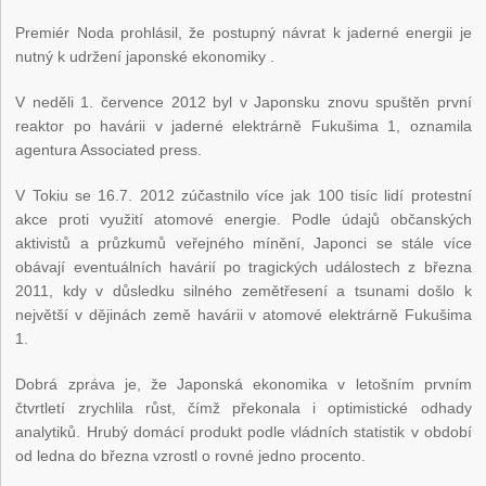
Premiér Noda prohlásil, že postupný návrat k jaderné energii je
nutný k udržení japonské ekonomiky .
V neděli 1. července 2012 byl v Japonsku znovu spuštěn první
reaktor po havárii v jaderné elektrárně Fukušima 1, oznamila
agentura Associated press.
V Tokiu se 16.7. 2012 zúčastnilo více jak 100 tisíc lidí protestní
akce proti využití atomové energie. Podle údajů občanských
aktivistů a průzkumů veřejného mínění, Japonci se stále více
obávají eventuálních havárií po tragických událostech z března
2011, kdy v důsledku silného zemětřesení a tsunami došlo k
největší v dějinách země havárii v atomové elektrárně Fukušima
1.
Dobrá zpráva je, že Japonská ekonomika v letošním prvním
čtvrtletí zrychlila růst, čímž překonala i optimistické odhady
analytiků. Hrubý domácí produkt podle vládních statistik v období
od ledna do března vzrostl o rovné jedno procento.