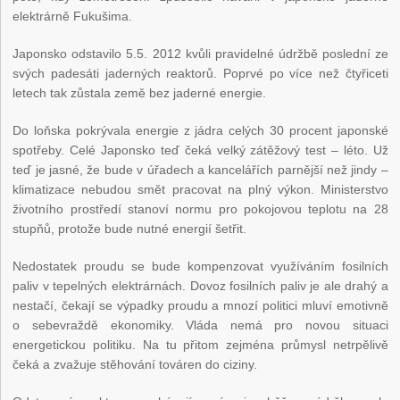
elektrárně Fukušima.
Japonsko odstavilo 5.5. 2012 kvůli pravidelné údržbě poslední ze
svých padesáti jaderných reaktorů. Poprvé po více než čtyřiceti
letech tak zůstala země bez jaderné energie.
Do loňska pokrývala energie z jádra celých 30 procent japonské
spotřeby. Celé Japonsko teď čeká velký zátěžový test – léto. Už
teď je jasné, že bude v úřadech a kancelářích parnější než jindy –
klimatizace nebudou smět pracovat na plný výkon. Ministerstvo
životního prostředí stanoví normu pro pokojovou teplotu na 28
stupňů, protože bude nutné energií šetřit.
Nedostatek proudu se bude kompenzovat využíváním fosilních
paliv v tepelných elektrárnách. Dovoz fosilních paliv je ale drahý a
nestačí, čekají se výpadky proudu a mnozí politici mluví emotivně
o sebevraždě ekonomiky. Vláda nemá pro novou situaci
energetickou politiku. Na tu přitom zejména průmysl netrpělivě
čeká a zvažuje stěhování továren do ciziny.