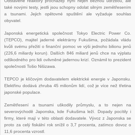
Odstavené reaktory procházejí nyní nejen běžnou údržbou, ale
také novými testy, jestli jsou schopny odolat silným zemětřesením
a tsunami. Jejich opětovné spuštění ale vyžaduje souhlas
obyvatel.
Japonská energetická společnost Tokyo Electric Power Co.
(TEPCO), majitel jaderné elektrárny Fukušima, požádala vládu
kvůli svému přežití o finanční pomoc ve výši jednoho bilionu jenů
(226,6 miliardy korun). Dalších 846 miliard jenů chce na výplatu
odškodného pro lidi ovlivněné jadernou krizí. Oznámil to prezident
společnosti Tošio Nišizawa.
TEPCO je klíčovým dodavatelem elektrické energie v Japonsku.
Elektřinu dodává zhruba 45 milionům lidí, což je více než třetina
japonské populace.
Zemětřesení a tsunami uškodily průmyslu, a to nejen na
severovýchodě Japonska, kde Fukušima leží. Dopady pocítily i
firmy, které mají v této oblasti dodavatele. Vývoz z Japonska se
proto za celý fiskální rok snížil o 3,7 procenta, zatímco dovoz o
11,6 procenta vzrostl.