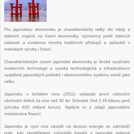
Pro japonskou ekonomiku je charakteristický velký vliv vlády a
státních orgánů na řízení ekonomiky, významný podíl státních
zakázek a existence mnoha tradičních přístupů a způsobů v
metodách výroby i řízení.
Charakteristickým rysem japonské ekonomiky je široké využívání
moderních technologií a vysoká technologická a infrastrukturní
vyspělost japonských podniků i ekonomického systému země jako
celku.
Japonsko v loňském roce (2011) vykázalo první celoroční
obchodní deficit za více než 30 let. Schodek činil 2,49 bilionu jenů
(zhruba 620 miliard korun). Vyplývá to z údajů japonského
ministerstva financí.
Japonsko je nyní více závislé na dovozu energie ze zahraničí
poté, kdy zemětřesení způsobilo havárii v japonské jaderné