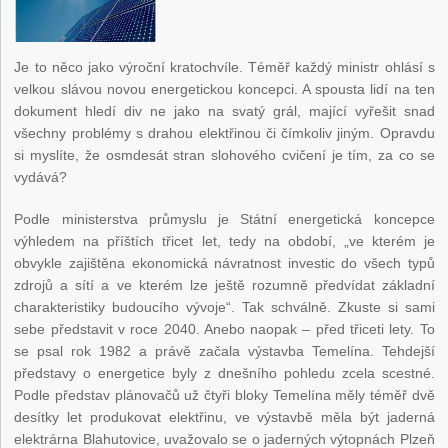
Je to něco jako výroční kratochvíle. Téměř každý ministr ohlásí s
velkou slávou novou energetickou koncepci. A spousta lidí na ten
dokument hledí div ne jako na svatý grál, mající vyřešit snad
všechny problémy s drahou elektřinou či čímkoliv jiným. Opravdu
si myslíte, že osmdesát stran slohového cvičení je tím, za co se
vydává?
Podle ministerstva průmyslu je Státní energetická koncepce
výhledem na příštích třicet let, tedy na období, „ve kterém je
obvykle zajištěna ekonomická návratnost investic do všech typů
zdrojů a sítí a ve kterém lze ještě rozumně předvídat základní
charakteristiky budoucího vývoje“. Tak schválně. Zkuste si sami
sebe představit v roce 2040. Anebo naopak – před třiceti lety. To
se psal rok 1982 a právě začala výstavba Temelína. Tehdejší
představy o energetice byly z dnešního pohledu zcela scestné.
Podle představ plánovačů už čtyři bloky Temelína měly téměř dvě
desítky let produkovat elektřinu, ve výstavbě měla být jaderná
elektrárna Blahutovice, uvažovalo se o jaderných výtopnách Plzeň