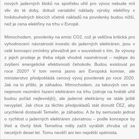
nových jaderných bloků na spotřebu uhlí pro vývoz nebude mít
vliv do té doby, dokud variabilní náklady výroby elektřiny v
hnědouhelných blocích včetně nákladů na povolenky budou nižší,
než je cena elektřiny na trhu v Evropě.
Mimochodem, povolenky na emisi CO2, což je veličina kritická pro
vyhodnocení návratnosti investic do jaderných elektráren, jsou v
celé koncepci zmíněny převážně jen v souvislosti s tím, že výnosy
z jejich prodeje je třeba nějak vhodně nasměrovat – nejlépe do
zvýšení energetické efektivnosti čehokoliv. Budou existovat po
roce 2020? V tom nemá jasno ani Evropská komise, ale
ministerstvo předpokládá cenový vývoj povolenek po roce 2020.
Jak na to přišlo, je záhadou. Mimochodem, za takových cen se
nejenom nezmění řazení elektráren na trhu (zdroje na hnědé uhlí
budou pořád nejlevnější), ale jaderné elektrárny se stále ještě
nevyplatí. Jak chce za těchto předpokladů stát donutit ČEZ, aby
urychleně dostavěl Temelín, je záhadou. A že by semuselo jednat
o rychlost u jaderných elektráren závratnou – podle koncepce by
třetí a čtvrtý blok Temelína měly začít vyrábět zhruba už za
necelých deset let. Tomu nevěří ani ten největší optimista.