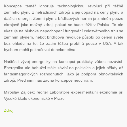
Koncepce téměř ignoruje technologickou revoluci při těžbě
zemního plynu z netradičních zdrojů a její dopad na ceny plynu a
dalších energií. Zemní plyn z břidlicových hornin je zmíněn pouze
okrajově jako možný zdroj, pokud se bude těžit v Polsku. To ale
ukazuje na hluboké nepochopení fungování celosvětového trhu se
zemním plynem, neboť břidlicová revoluce působí po celém světě
bez ohledu na to, že zatím těžba probíhá pouze v USA. A tak
bychom mohli pokračovat donekonečna.
Naštěstí vývoj energetiky na koncepci prakticky vůbec nezávisí.
Energetika ale bohužel stále závisí na politicích a jejich někdy až
fantasmagorických rozhodnutích, jako je podpora obnovitelných
zdrojů. Před nimi nás žádná koncepce neuchrání.
Miroslav Zajíček; ředitel Laboratoře experimentální ekonomie při
Vysoké škole ekonomické v Praze
Zdroj