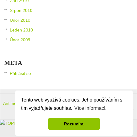
Září 2010
Srpen 2010
Únor 2010
Leden 2010
Únor 2009
META
Přihlásit se
Tento web využívá cookies. Jeho používáním s
Antimeloun – komouši dneška
Copyright © 2026.
tím vyjadřujete souhlas.
Více informací.
Theme by
MyThemeShop
.
Back to Top ↑
Rozumím.