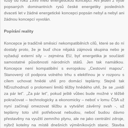
vždy od roku 1995 mělo energetickou koncepci. Ani jeden z výše
popsaných dominantních rysů české energetiky posledních
dvaceti let v žádné energetické koncepci popsán nebyl a nebyl ani
žádnou koncepcí vyvolán.
Popírání reality
Koncepce je tradičně směsicí nekompatibilních cílů, které se do ní
dostaly proto, že je buď chce nějaká zájmová skupina nebo je
vyžadují externí síly – zejména EU, byť energetika je součástí
samostatné působnosti národních států. Jen tak namátkou.
Koncepce není kompatibilní s evropskou „Cestovní mapou“.
Stanovený cíl podpora volného trhu s elektřinou je v rozporu s
cílem uchovat hnědé uhlí pro domácí teplárny. Stejně tak
NErozhodnutí o prolomení limitů těžby hnědého uhlí, že se „uvidí
za pár let“. „Za pár let“, pokud ještě vůbec bude možné v těžbě
pokračovat – technologicky a ekonomicky – neboť v lomu ČSA už
nyní začínají omezovat těžbu a vytvářet závěrný svah -, už
teplárny toto uhlí potřebovat nebudou, neboť budou dávno
přestavěny na využití zemního plynu, ale ne jako centrální zdroje,
nýbrž kotelny na místě dnešních výměníkových stanic. Stavba