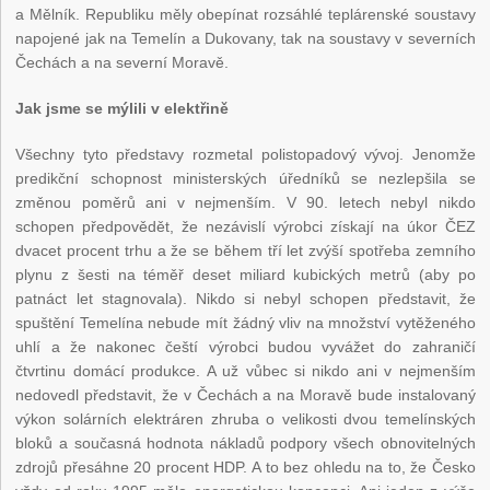
a Mělník. Republiku měly obepínat rozsáhlé teplárenské soustavy
napojené jak na Temelín a Dukovany, tak na soustavy v severních
Čechách a na severní Moravě.
Jak jsme se mýlili v elektřině
Všechny tyto představy rozmetal polistopadový vývoj. Jenomže
predikční schopnost ministerských úředníků se nezlepšila se
změnou poměrů ani v nejmenším. V 90. letech nebyl nikdo
schopen předpovědět, že nezávislí výrobci získají na úkor ČEZ
dvacet procent trhu a že se během tří let zvýší spotřeba zemního
plynu z šesti na téměř deset miliard kubických metrů (aby po
patnáct let stagnovala). Nikdo si nebyl schopen představit, že
spuštění Temelína nebude mít žádný vliv na množství vytěženého
uhlí a že nakonec čeští výrobci budou vyvážet do zahraničí
čtvrtinu domácí produkce. A už vůbec si nikdo ani v nejmenším
nedovedl představit, že v Čechách a na Moravě bude instalovaný
výkon solárních elektráren zhruba o velikosti dvou temelínských
bloků a současná hodnota nákladů podpory všech obnovitelných
zdrojů přesáhne 20 procent HDP. A to bez ohledu na to, že Česko