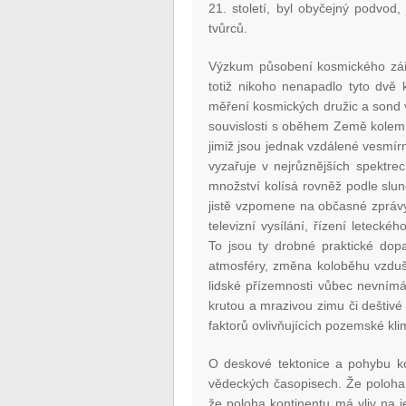
21. století, byl obyčejný podvod
tvůrců.
Výzkum působení kosmického zář
totiž nikoho nenapadlo tyto dvě 
měření kosmických družic a sond vš
souvislosti s oběhem Země kolem 
jimiž jsou jednak vzdálené vesmí
vyzařuje v nejrůznějších spektre
množství kolísá rovněž podle slun
jistě vzpomene na občasné zprávy 
televizní vysílání, řízení letecké
To jsou ty drobné praktické dop
atmosféry, změna koloběhu vzduš
lidské přízemnosti vůbec nevním
krutou a mrazivou zimu či deštiv
faktorů ovlivňujících pozemské kli
O deskové tektonice a pohybu kon
vědeckých časopisech. Že poloha a
že poloha kontinentu má vliv na j