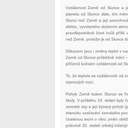
Vzdálenost Země od Slunce a je
planeta od Slunce dále, tím méně
Slunci než Země a její povrchová
efektu, vyvolaného složením atmo
pravděpodobně život kvůli příliš
než Země, protože je od Slunce dá
Důkazem jsou i změny teplot v n
Země od Slunce průběžně mění – v lé
přičemž kolísání vzdálenosti od S
To, že teplota se vzdáleností od z
srpnových nocí.
Pohyb Země kolem Slunce se říd
školy. V průběhu 19. století byly
zemské osy a její kývavý pohyb (j
intenzitu ozařování zemského pov
Ucelenou teorii o vlivu změn ob
polovině 20. století srbský inžený