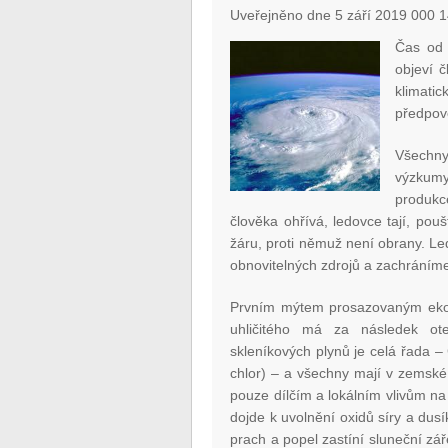
Uveřejněno dne 5 září 2019 000 1
Čas od 
objeví č
klimati
předpově
Všechn
výzkumy
produkc
člověka ohřívá, ledovce tají, pou
žáru, proti němuž není obrany. L
obnovitelných zdrojů a zachráníme
Prvním mýtem prosazovaným eko-te
uhličitého má za následek ote
skleníkových plynů je celá řada – 
chlor) – a všechny mají v zemské
pouze dílčím a lokálním vlivům n
dojde k uvolnění oxidů síry a dus
prach a popel zastíní sluneční zář