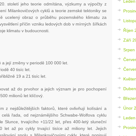
Leden
 20. století jeho teorie odmítána, výzkumy a výpočty z
pojení Milankovičových cyklů a teorie zemské tektoniky se
Prosin
ně ucelený obraz o průběhu pozemského klimatu za
Listop
 vysvětlení příčin vzniku ledových dob v mírných šířkách
Říjen 
oje klimatu v budoucnosti.
Září 2
Srpen
Červe
 a její změny v periodě 100 000 let.
Červe
dě 40 tisíc let.
bližně 19 a 21 tisíc let.
Květe
Duben
opovat až do prvohor a jejich význam je pro pochopení
500 milionů let klíčový.
Březe
Únor 
m z nejdůležitějších faktorů, které ovlivňují kolísání a
 celá řada, od nejznámějšího Schwabe-Wolfova cyklu
Leden
 Slunce, trvajícího +11/22 let, přes 400-letý sluneční
Prosin
let až po cykly trvající tisíce až miliony let. Jejich
silování spolu s Milankovičovými cykly, které popisují