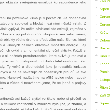
Září 2
, jak ukázala zveřejněná emailová korespondence jeho
Srpen
Červe
ení na pozemské klima je v počátcích. Až donedávna
kategorie spojovat a hledat mezi nimi nějaký vztah. Z
Červe
ak vyplývá, že určité závislosti zde existují, zejména v
Květe
Slunce a její polohou vůči zdrojům kosmického záření,
rné objekty všeho druhu a především naše Slunce, které
Duben
ch a vlnových délkách obrovské množství energie. Její
Březe
ečních cyklů a a momentální sluneční aktivity. Každý si
o slunečních protuberancích, které ovlivňují radiové a
Únor 
ho provozu či dostupnost mobilního telefonního signálu.
Leden
ady. Ty velké a dlouhodobé jako je rozsáhlá ionizace
Prosin
ných a na ně navazujících oceánských proudů ve své
áme. Nanejvýš nadáváme na příliš teplou nebo naopak
Listop
é léto a vůbec si neuvědomujeme, že se jedná o projevy
Říjen 
ma.
Září 2
tinentů asi každý slyšel ve škole nebo si přečetl ve
Srpen
 velikost kontinentů v minulosti byla jiná, je známo, a
eho podnebí, ví také každý. Stačí si porovnat polohu a