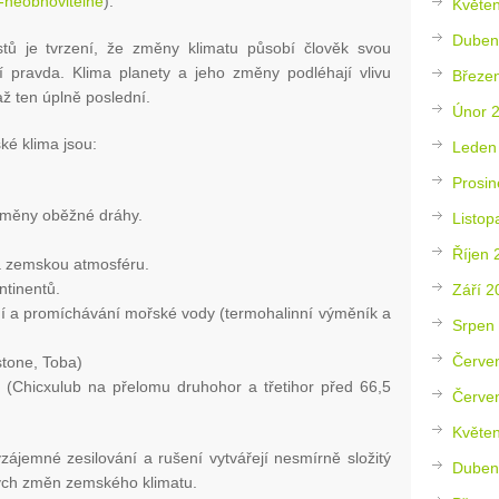
u-neobnovitelne
).
Květe
Duben
tů je tvrzení, že změny klimatu působí člověk svou
í pravda. Klima planety a jeho změny podléhají vlivu
Březe
až ten úplně poslední.
Únor 
ké klima jsou:
Leden
Prosin
změny oběžné dráhy.
Listop
Říjen 
a zemskou atmosféru.
tinentů.
Září 2
ní a promíchávání mořské vody (termohalinní výměník a
Srpen
Červe
stone, Toba)
 (Chicxulub na přelomu druhohor a třetihor před 66,5
Červe
Květe
vzájemné zesilování a rušení vytvářejí nesmírně složitý
Duben
ných změn zemského klimatu.