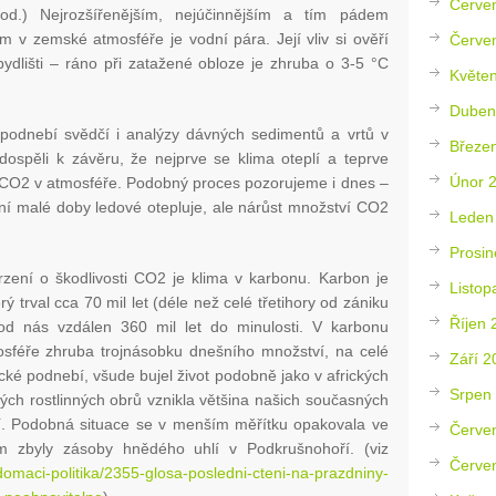
Červe
d.) Nejrozšířenějším, nejúčinnějším a tím pádem
m v zemské atmosféře je vodní pára. Její vliv si ověří
Červe
dlišti – ráno při zatažené obloze je zhruba o 3-5 °C
Květe
Duben
odnebí svědčí i analýzy dávných sedimentů a vrtů v
Březe
 dospěli k závěru, že nejprve se klima oteplí a teprve
Únor 
 CO2 v atmosféře. Podobný proces pozorujeme i dnes –
ení malé doby ledové otepluje, ale nárůst množství CO2
Leden
Prosin
ení o škodlivosti CO2 je klima v karbonu. Karbon je
Listop
ý trval cca 70 mil let (déle než celé třetihory od zániku
Říjen 
od nás vzdálen 360 mil let do minulosti. V karbonu
féře zhruba trojnásobku dnešního množství, na celé
Září 2
ické podnebí, všude bujel život podobně jako v afrických
Srpen
ých rostlinných obrů vznikla většina našich současných
lí. Podobná situace se v menším měřítku opakovala ve
Červe
ám zbyly zásoby hnědého uhlí v Podkrušnohoří. (viz
Červe
domaci-politika/2355-glosa-posledni-cteni-na-prazdniny-