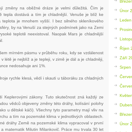
Březe
jí změny na oběžné dráze je velmi důležitá. Čím je
Únor 
 tepla dostává a tím je chladnější. Venuše je blíž ke
Leden
 teplota je mnohem vyšší. I bez silného skleníkového
sféry, by na Venuší za stejných podmínek jako na Zemi
Prosin
 vysoké teplotě neexistoval. Naopak Mars je chladnější
Listop
l.
Říjen 
ašem mírném pásmu v průběhu roku, kdy se vzdálenost
Září 2
tě je nejblíž a je tepleji, v zimě je dál a je chladněji,
lunce nedosahuje ani 1%.
Srpen
Červe
droje rychle klesá, vědí i skauti u táboráku za chladných
Červe
Květe
í Keplerovými zákony. Tuto skutečnost zná každý ze
 řadou vědců objeveny změny této dráhy, kolísání polohy
Duben
ako u dětské káči). Všechny tyto parametry mají vliv na
Březe
rchu a tím na pozemské klima v jednotlivých oblastech.
ěžné dráhy Země na pozemské klima vypracoval v první
Únor 
r a matematik Milutin Milankovič. Práce mu trvala 30 let