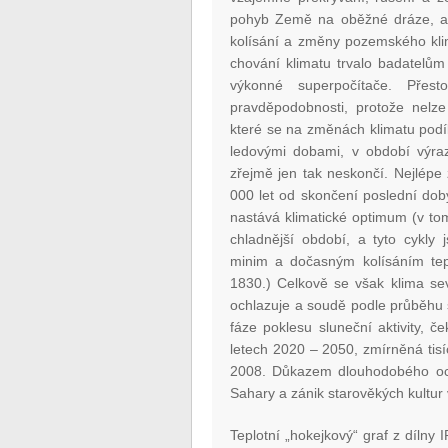
pohyb Země na oběžné dráze, a d
kolísání a změny pozemského kli
chování klimatu trvalo badatelům 
výkonné superpočítače. Přes
pravděpodobnosti, protože nelze 
které se na změnách klimatu podí
ledovými dobami, v období výrazn
zřejmě jen tak neskončí. Nejlé
000 let od skončení poslední doby
nastává klimatické optimum (v to
chladnější období, a tyto cykly
minim a dočasným kolísáním tep
1830.) Celkově se však klima sev
ochlazuje a soudě podle průběhu 
fáze poklesu sluneční aktivity, 
letech 2020 – 2050, zmírněná tisíc
2008. Důkazem dlouhodobého ochl
Sahary a zánik starověkých kultur 
Teplotní „hokejkový“ graf z dílny