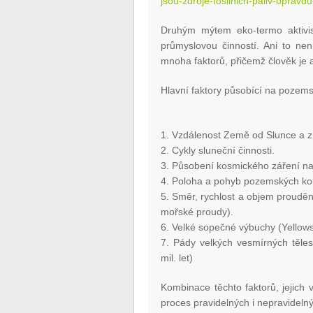
jsou-zdroje-fosilnich-paliv-opravd
Druhým mýtem eko-termo aktivis
průmyslovou činností. Ani to nen
mnoha faktorů, přičemž člověk je 
Hlavní faktory působící na pozems
1. Vzdálenost Země od Slunce a 
2. Cykly sluneční činnosti.
3. Působení kosmického záření n
4. Poloha a pohyb pozemských kon
5. Směr, rychlost a objem proudě
mořské proudy).
6. Velké sopečné výbuchy (Yellow
7. Pády velkých vesmírných těles
mil. let)
Kombinace těchto faktorů, jejich 
proces pravidelných i nepravidel