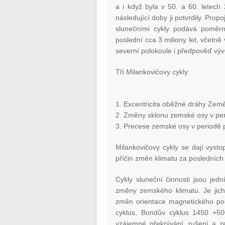
a i když byla v 50. a 60. letech
následující doby ji potvrdily. Pro
slunečními cykly podává poměr
poslední cca 3 miliony let, včetně
severní polokoule i předpověď výv
Tři Milankovičovy cykly:
1. Excentricita oběžné dráhy Země
2. Změny sklonu zemské osy v perio
3. Precese zemské osy v periodě při
Milankovičovy cykly se dají vyst
příčin změn klimatu za posledních 
Cykly sluneční činnosti jsou jední
změny zemského klimatu. Je jich
změn orientace magnetického pole
cyklus, Bondův cyklus 1450 +500 
vzájemné překrývání, rušení a ze