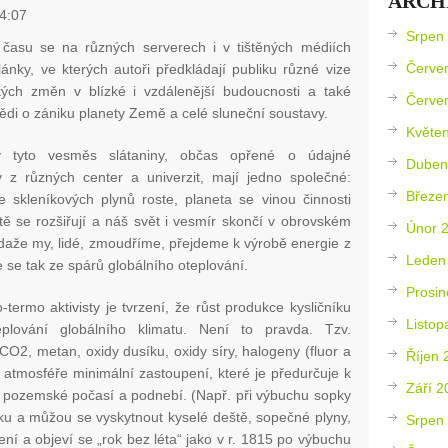
ARCH
4:07
Srpen
času se na různých serverech i v tištěných médiích
Červe
lánky, ve kterých autoři předkládají publiku různé vize
ckých změn v blízké i vzdálenější budoucnosti a také
Červe
di o zániku planety Země a celé sluneční soustavy.
Květe
y tyto vesměs slátaniny, občas opřené o údajné
Duben
 z různých center a univerzit, mají jedno společné:
Březe
e skleníkových plynů roste, planeta se vinou činnosti
ště se rozšiřují a náš svět i vesmír skončí v obrovském
Únor 
edaže my, lidé, zmoudříme, přejdeme k výrobě energie z
Leden
 se tak ze spárů globálního oteplování.
Prosin
rmo aktivisty je tvrzení, že růst produkce kysličníku
Listop
plování globálního klimatu. Není to pravda. Tzv.
CO2, metan, oxidy dusíku, oxidy síry, halogeny (fluor a
Říjen 
 atmosféře minimální zastoupení, které je předurčuje k
Září 2
a pozemské počasí a podnebí. (Např. při výbuchu sopky
íku a můžou se vyskytnout kyselé deště, sopečné plyny,
Srpen
ení a objeví se „rok bez léta“ jako v r. 1815 po výbuchu