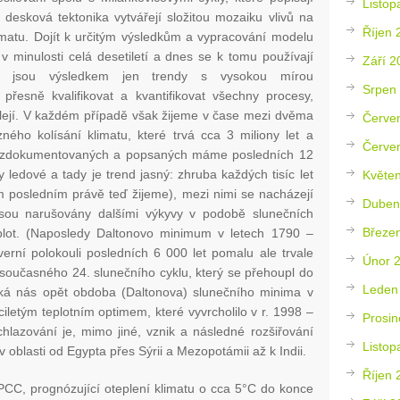
Listop
esková tektonika vytvářejí složitou mozaiku vlivů na
Říjen 
matu. Dojít k určitým výsledkům a vypracování modelu
v minulosti celá desetiletí a dnes se k tomu používají
Září 2
to jsou výsledkem jen trendy s vysokou mírou
Srpen
přesně kvalifikovat a kvantifikovat všechny procesy,
lejí. V každém případě však žijeme v čase mezi dvěma
Červe
ého kolísání klimatu, které trvá cca 3 miliony let a
Červe
pe zdokumentovaných a popsaných máme posledních 12
 ledové a tady je trend jasný: zhruba každých tisíc let
Květe
m posledním právě teď žijeme), mezi nimi se nacházejí
Duben
 jsou narušovány dalšími výkyvy v podobě slunečních
Březe
lot. (Naposledy Daltonovo minimum v letech 1790 –
erní polokouli posledních 6 000 let pomalu ale trvale
Únor 
současného 24. slunečního cyklu, který se přehoupl do
Leden
čeká nás opět obdoba (Daltonova) slunečního minima v
iletým teplotním optimem, které vyvrcholilo v r. 1998 –
Prosin
azování je, mimo jiné, vznik a následné rozšiřování
Listop
v oblasti od Egypta přes Sýrii a Mezopotámii až k Indii.
Říjen 
 IPCC, prognózující oteplení klimatu o cca 5°C do konce