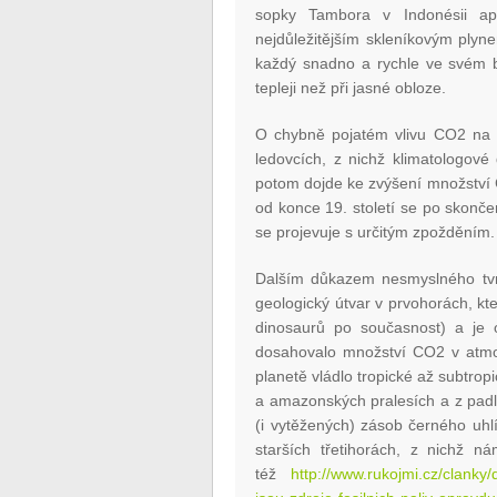
sopky Tambora v Indonésii apo
nejdůležitějším skleníkovým plyne
každý snadno a rychle ve svém by
tepleji než při jasné obloze.
O chybně pojatém vlivu CO2 na p
ledovcích, z nichž klimatologové
potom dojde ke zvýšení množství
od konce 19. století se po skonč
se projevuje s určitým zpožděním.
Dalším důkazem nesmyslného tvrz
geologický útvar v prvohorách, kter
dinosaurů po současnost) a je 
dosahovalo množství CO2 v atmos
planetě vládlo tropické až subtrop
a amazonských pralesích a z padl
(i vytěžených) zásob černého uh
starších třetihorách, z nichž n
též
http://www.rukojmi.cz/clanky/