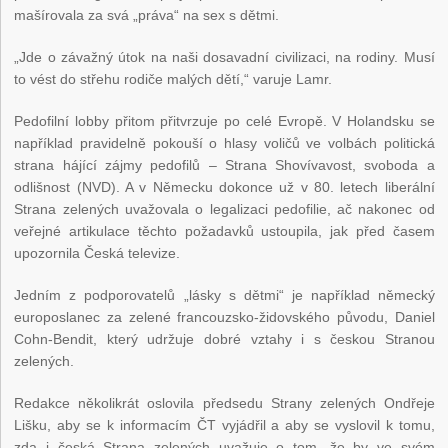
mašírovala za svá „práva“ na sex s dětmi.
„Jde o závažný útok na naši dosavadní civilizaci, na rodiny. Musí
to vést do střehu rodiče malých dětí,“ varuje Lamr.
Pedofilní lobby přitom přitvrzuje po celé Evropě. V Holandsku se
například pravidelně pokouší o hlasy voličů ve volbách politická
strana hájící zájmy pedofilů – Strana Shovívavost, svoboda a
odlišnost (NVD). A v Německu dokonce už v 80. letech liberální
Strana zelených uvažovala o legalizaci pedofilie, ač nakonec od
veřejné artikulace těchto požadavků ustoupila, jak před časem
upozornila Česká televize.
Jedním z podporovatelů „lásky s dětmi“ je například německý
europoslanec za zelené francouzsko-židovského původu, Daniel
Cohn-Bendit, který udržuje dobré vztahy i s českou Stranou
zelených.
Redakce několikrát oslovila předsedu Strany zelených Ondřeje
Lišku, aby se k informacím ČT vyjádřil a aby se vyslovil k tomu,
zda i česká Strana zelených uvažuje o tom, že by ve svém