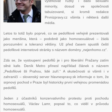
vystrkovat růžky i další sexuální
minority, dosud ve společnosti
tabuizované, si kromě redakce
Prvnizpravy.cz všimla i některá další
média.
Letos to totiž bylo poprvé, co se pedofilové veřejně prezentovali
jako menšina, která – podobně jako homosexuálové – žádá
porozumění a toleranci většiny. Už před časem spustili čeští
pedofilové internetové stránky s názvem domény „nejenhomo.cz“.
Zdá se, že vystoupení pedofilů je i pro liberální Pražany zatím
silné kafe. Deník Metro přinesl například článek s názvem
„Pedofilové šli Prahou, lidé zuří.“ A skutečnosti si všimli i v
zahraničí – slovenský server hlavnespravy.sk informuje o tom, že
srpnový pochod v Praze byl historicky první veřejnou promenádou
pedofilů.
Jeden z účastníků konzervativního protestu proti pochodu
homosexuálů, Václav Lamr, popsal to, co viděl v průvodu
homosexuálů.