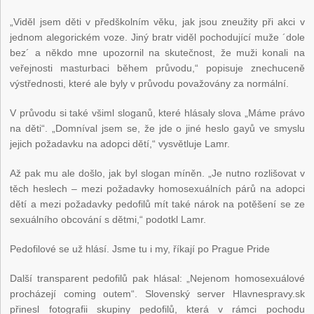
„Viděl jsem děti v předškolním věku, jak jsou zneužity při akci v
jednom alegorickém voze. Jiný bratr viděl pochodující muže ´dole
bez´ a někdo mne upozornil na skutečnost, že muži konali na
veřejnosti masturbaci během průvodu,“ popisuje znechuceně
výstřednosti, které ale byly v průvodu považovány za normální.
V průvodu si také všiml sloganů, které hlásaly slova „Máme právo
na děti“. „Domníval jsem se, že jde o jiné heslo gayů ve smyslu
jejich požadavku na adopci dětí,“ vysvětluje Lamr.
Až pak mu ale došlo, jak byl slogan míněn. „Je nutno rozlišovat v
těch heslech – mezi požadavky homosexuálních párů na adopci
dětí a mezi požadavky pedofilů mít také nárok na potěšení se ze
sexuálního obcování s dětmi,“ podotkl Lamr.
Pedofilové se už hlásí. Jsme tu i my, říkají po Prague Pride
Další transparent pedofilů pak hlásal: „Nejenom homosexuálové
procházejí coming outem“. Slovenský server Hlavnespravy.sk
přinesl fotografii skupiny pedofilů, která v rámci pochodu