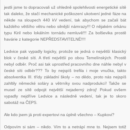
jestli jsme to dopracovali už ohledně spolehlivosti energetické sítě
tak daleko, že stačí mechanické poškození ukotvení jedné fáze na
někde na sloupech 440 kV vedení, tak abychom se začali bát
každého většího větru nebo silnější námrazy!!! O nějakém orkánu
typu Kiril nebo lokálním tornádu nemluvě!!! Za bolševika prostě
havárie z kategorie NEPŘEDSTAVITELNÉ!!!!
Ledvice pak vypadly logicky, protože se jedná o největší klasický
blok v české síti. A třetí největší po obou Temelínských. Prostě
nebyl odběr. Proč asi tak uprostřed pracovního dne náhle nebyl v
české síti odběr??? To by nejspíš trefila i moje vnučka, takto
absolventka III. třídy základní školy – no dědo, proto nás nejspíš
zahltily německé soláry a větrníky svou nadprodukcí! Takže se
musel ze sítě odpojit největší nejaderný zdroj! Pokud ovšem
vypadly nejdříve Ledvice a následně vedení, tak je to skoro
sabotáž na ČEPS.
Ale kdo jsem já proti expertovi na úplně všechno – Kupkovi?
Odpovím si sám – nikdo. Vím to a netrápí mne to. Nejsem totiž