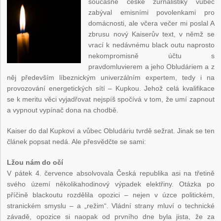
současné české žurnalistiky vůbec
zabýval emisními povolenkami pro
domácnosti, ale včera večer mi poslal A
zbrusu nový Kaiserův text, v němž se
vrací k nedávnému black outu naprosto
nekompromisně účtu s
pravdomluvierem a jeho Obludáriem a z
něj především líbeznickým univerzálním expertem, tedy i na
provozování energetických sítí – Kupkou. Jehož celá kvalifikace
se k meritu věci vyjadřovat nejspíš spočívá v tom, že umí zapnout
a vypnout vypínač dona na chodbě.
Kaiser do dal Kupkovi a vůbec Obludáriu tvrdě sežrat. Jinak se ten
článek popsat nedá. Ale přesvědčte se sami:
Lžou nám do očí
V pátek 4. července absolvovala Česká republika asi na třetině
svého území několikahodinový výpadek elektřiny. Otázka po
příčině blackoutu rozdělila opozici – nejen v úzce politickém,
stranickém smyslu – a „režim“. Vládní strany mluví o technické
závadě, opozice si naopak od prvního dne byla jista, že za