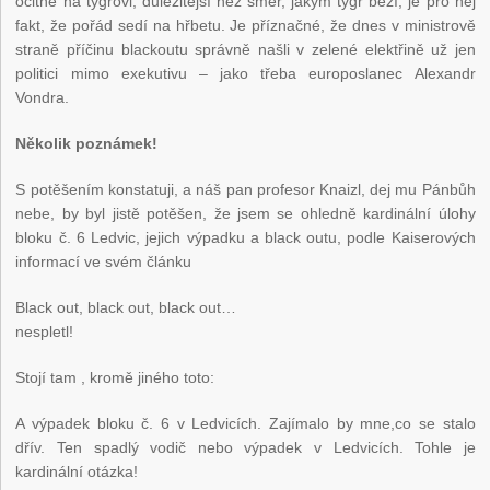
ocitne na tygrovi, důležitější než směr, jakým tygr běží, je pro něj
fakt, že pořád sedí na hřbetu. Je příznačné, že dnes v ministrově
straně příčinu blackoutu správně našli v zelené elektřině už jen
politici mimo exekutivu – jako třeba europoslanec Alexandr
Vondra.
Několik poznámek!
S potěšením konstatuji, a náš pan profesor Knaizl, dej mu Pánbůh
nebe, by byl jistě potěšen, že jsem se ohledně kardinální úlohy
bloku č. 6 Ledvic, jejich výpadku a black outu, podle Kaiserových
informací ve svém článku
Black out, black out, black out…
nespletl!
Stojí tam , kromě jiného toto:
A výpadek bloku č. 6 v Ledvicích. Zajímalo by mne,co se stalo
dřív. Ten spadlý vodič nebo výpadek v Ledvicích. Tohle je
kardinální otázka!