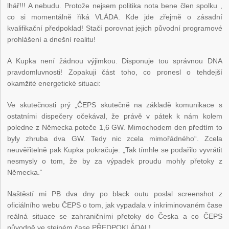
lhář!!! A nebudu. Protože nejsem politika nota bene člen spolku ,
co si momentálně říká VLÁDA. Kde jde zřejmě o zásadní
kvalifikační předpoklad! Stačí porovnat jejich původní programové
prohlášení a dnešní realitu!
A Kupka není žádnou výjimkou. Disponuje tou správnou DNA
pravdomluvnosti! Zopakuji část toho, co pronesl o tehdejší
okamžité energetické situaci:
Ve skutečnosti prý „ČEPS skutečně na základě komunikace s
ostatními dispečery očekával, že právě v pátek k nám kolem
poledne z Německa poteče 1,6 GW. Mimochodem den předtím to
byly zhruba dva GW. Tedy nic zcela mimořádného“. Zcela
neuvěřitelně pak Kupka pokračuje: „Tak tímhle se podařilo vyvrátit
nesmysly o tom, že by za výpadek proudu mohly přetoky z
Německa.“
Naštěstí mi PB dva dny po black outu poslal screenshot z
oficiálního webu ČEPS o tom, jak vypadala v inkriminovaném čase
reálná situace se zahraničními přetoky do Česka a co ČEPS
původně ve stejném čase PŘEDPOKLÁDAL!