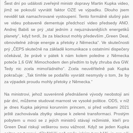
Šest dní po události zveřejnil ministr dopravy Martin Kupka video,
jímž se pokouší vyvrátit faktor OZE ve výpadku. Dlouho jsem
neviděl tak namachrované vystoupení. Tento formálně slušný pán
ve videu pobaveně dementuje předchozí video předsedy ANO.
Andrej Babiš se prý „stal jedním z nejuznávanějších energetiků
planety“, když tvrdí, že za blackout mohly především „Green Deal,
obnovitelné zdroje energie a přetoky z Německa“. Ve skutečnosti
prý „ČEPS skutečně na základě komunikace s ostatními dispečery
očekával, že právě v pátek k nám kolem poledne z Německa
poteče 1,6 GW. Mimochodem den předtím to byly zhruba dva GW.
Tedy nic zcela mimořádného“. Zcela neuvěřitelně pak Kupka
pokračuje: „Tak tímhle se podařilo vyvrátit nesmysly o tom, že by
za výpadek proudu mohly přetoky z Německa.“
Na ministrovi, jehož suverénně přednášené vývody neobstojí ani
pár dní, můžeme studovat marnost ve vysoké politice. ODS, v níž
je dnes Kupka jakýmsi korunním princem, si před volbami 2021
ještě zachovávala zbytky skepse k zelené transformaci. Prostým
pobytem u moci se z jejích ministrů stávají režimisté, kteří pro
Green Deal riskují veškerou svou vážnost. Když se jeden Kupka