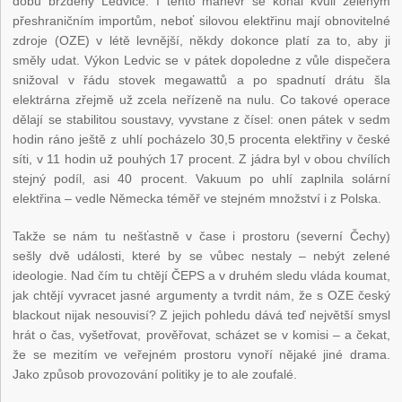
dobu brzděny Ledvice. I tento manévr se konal kvůli zeleným
přeshraničním importům, neboť silovou elektřinu mají obnovitelné
zdroje (OZE) v létě levnější, někdy dokonce platí za to, aby ji
směly udat. Výkon Ledvic se v pátek dopoledne z vůle dispečera
snižoval v řádu stovek megawattů a po spadnutí drátu šla
elektrárna zřejmě už zcela neřízeně na nulu. Co takové operace
dělají se stabilitou soustavy, vyvstane z čísel: onen pátek v sedm
hodin ráno ještě z uhlí pocházelo 30,5 procenta elektřiny v české
síti, v 11 hodin už pouhých 17 procent. Z jádra byl v obou chvílích
stejný podíl, asi 40 procent. Vakuum po uhlí zaplnila solární
elektřina – vedle Německa téměř ve stejném množství i z Polska.
Takže se nám tu nešťastně v čase i prostoru (severní Čechy)
sešly dvě události, které by se vůbec nestaly – nebýt zelené
ideologie. Nad čím tu chtějí ČEPS a v druhém sledu vláda koumat,
jak chtějí vyvracet jasné argumenty a tvrdit nám, že s OZE český
blackout nijak nesouvisí? Z jejich pohledu dává teď největší smysl
hrát o čas, vyšetřovat, prověřovat, scházet se v komisi – a čekat,
že se mezitím ve veřejném prostoru vynoří nějaké jiné drama.
Jako způsob provozování politiky je to ale zoufalé.