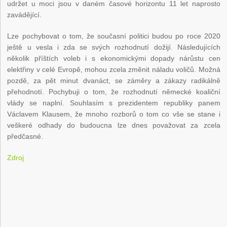
udržet u moci jsou v daném časové horizontu 11 let naprosto
zavádějící.
Lze pochybovat o tom, že současní politici budou po roce 2020
ještě u vesla i zda se svých rozhodnutí dožijí. Následujících
několik příštích voleb i s ekonomickými dopady nárůstu cen
elektřiny v celé Evropě, mohou zcela změnit náladu voličů. Možná
pozdě, za pět minut dvanáct, se záměry a zákazy radikálně
přehodnotí. Pochybuji o tom, že rozhodnutí německé koaliční
vlády se naplní. Souhlasím s prezidentem republiky panem
Václavem Klausem, že mnoho rozborů o tom co vše se stane i
veškeré odhady do budoucna lze dnes považovat za zcela
předčasné.
Zdroj