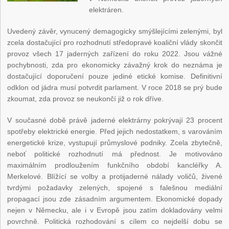
elektráren.
Uvedený závěr, vynucený demagogicky smýšlejícími zelenými, byl
zcela dostačující pro rozhodnutí středopravé koaliční vlády skončit
provoz všech 17 jaderných zařízení do roku 2022. Jsou vážné
pochybnosti, zda pro ekonomicky závažný krok do neznáma je
dostačující doporučení pouze jediné etické komise. Definitivní
odklon od jádra musí potvrdit parlament. V roce 2018 se prý bude
zkoumat, zda provoz se neukončí již o rok dříve.
V současné době právě jaderné elektrárny pokrývají 23 procent
spotřeby elektrické energie. Před jejich nedostatkem, s varováním
energetické krize, vystupují průmyslové podniky. Zcela zbytečně,
neboť politické rozhodnutí má přednost. Je motivováno
maximálním prodloužením funkčního období kancléřky A.
Merkelové. Blížící se volby a protijaderné nálady voličů, živené
tvrdými požadavky zelených, spojené s falešnou mediální
propagací jsou zde zásadním argumentem. Ekonomické dopady
nejen v Německu, ale i v Evropě jsou zatím dokladovány velmi
povrchně. Politická rozhodování s cílem co nejdelší dobu se