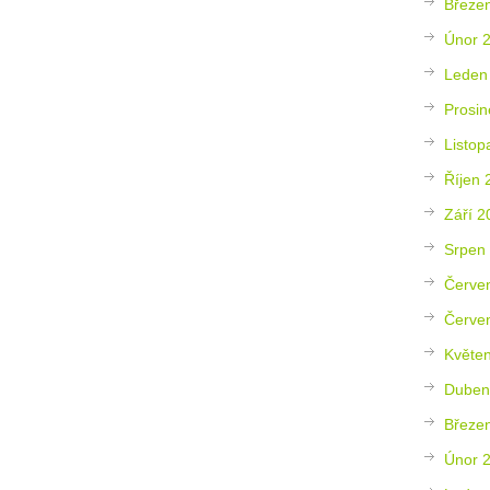
Březe
Únor 
Leden
Prosin
Listop
Říjen 
Září 2
Srpen
Červe
Červe
Květe
Duben
Březe
Únor 