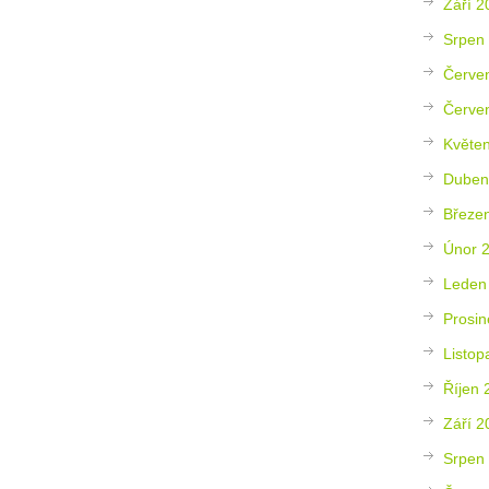
Září 2
Srpen
Červe
Červe
Květe
Duben
Březe
Únor 
Leden
Prosin
Listop
Říjen 
Září 2
Srpen