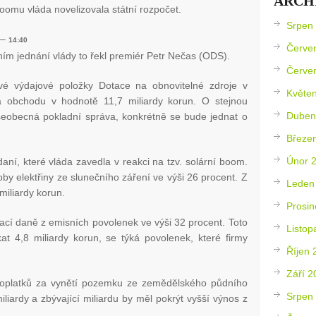
ARCH
oomu vláda novelizovala státní rozpočet.
Srpen
–
14:40
Červe
ím jednání vlády to řekl premiér Petr Nečas (ODS).
Červe
vé výdajové položky Dotace na obnovitelné zdroje v
Květe
a obchodu v hodnotě 11,7 miliardy korun. O stejnou
Duben
Všeobecná pokladní správa, konkrétně se bude jednat o
Březe
Únor 
ní, které vláda zavedla v reakci na tzv. solární boom.
by elektřiny ze slunečního záření ve výši 26 procent. Z
Leden
miliardy korun.
Prosin
ací daně z emisních povolenek ve výši 32 procent. Toto
Listop
kat 4,8 miliardy korun, se týká povolenek, které firmy
Říjen 
Září 2
poplatků za vynětí pozemku ze zemědělského půdního
Srpen
iliardy a zbývající miliardu by měl pokrýt vyšší výnos z