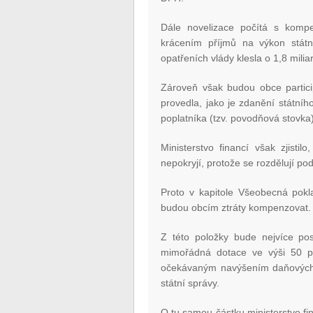
Dále novelizace počítá s kompe
krácením příjmů na výkon státn
opatřeních vlády klesla o 1,8 milia
Zároveň však budou obce partici
provedla, jako je zdanění státní
poplatníka (tzv. povodňová stovka)
Ministerstvo financí však zjisti
nepokryjí, protože se rozdělují po
Proto v kapitole Všeobecná pokl
budou obcím ztráty kompenzovat. 
Z této položky bude nejvíce po
mimořádná dotace ve výši 50 pro
očekávaným navýšením daňových p
státní správy.
O tu samou částku ministerstvo fi