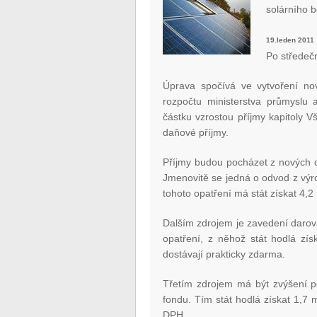
solárního b
19.leden 2011
Po středečn
Úprava spočívá ve vytvoření no
rozpočtu ministerstva průmyslu 
částku vzrostou příjmy kapitoly 
daňové příjmy.
Příjmy budou pocházet z nových da
Jmenovitě se jedná o odvod z výro
tohoto opatření má stát získat 4,2 
Dalším zdrojem je zavedení darov
opatření, z něhož stát hodlá zís
dostávají prakticky zdarma.
Třetím zdrojem má být zvýšení 
fondu. Tím stát hodlá získat 1,7 m
DPH.