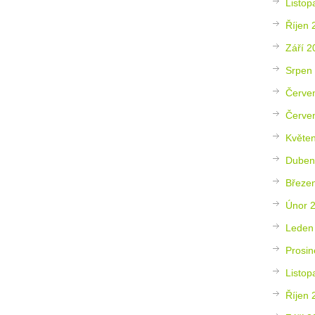
Listop
Říjen 
Září 2
Srpen
Červe
Červe
Květe
Duben
Březe
Únor 
Leden
Prosin
Listop
Říjen 