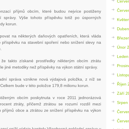
Červe
Červe
nzací příjmů obcím, které budou nejvíce postiženy
í správy. Výše tohoto příspěvku totiž po úsporných
Květe
rdy korun.
Duben
povat na některých daňových opatřeních, která vláda
Březe
ho příspěvku na stavební spoření nebo snížení slevy na
Únor 
.
Leden
lo, že takto získané prostředky některým obcím ztrátu
Prosin
dle jiné metodiky než příspěvky na výkon státní správy.
Listop
adní správa vznikne nová výdajová položka, z níž se
Říjen 
Celkem bude v této položce 179,8 milionu korun.
Září 2
stiženým obcím poskytnuta v roce 2011 jednorázová
Srpen
cent ztráty, přičemž ztrátou se rozumí rozdíl mezi
říjmů obce a ztrátou ze snížení příspěvku na výkon
Červe
Červe
nancí sníží výdaje kapitoly Všeobecná pokladní správa v