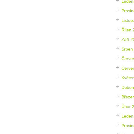
Leden
Prosin
Listop
Říjen 
Září 2
Srpen
Červe
Červe
Květe
Duben
Březe
Únor 
Leden
Prosin