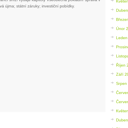
Květe
 újma; státní záruky; investiční pobídky.
Duben
Březe
Únor 
Leden
Prosin
Listop
Říjen 
Září 2
Srpen
Červe
Červe
Květe
Duben