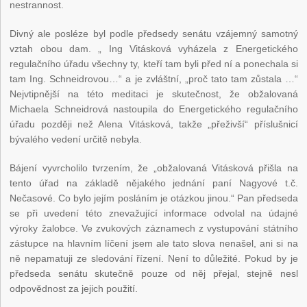
nestrannost.
Divný ale posléze byl podle předsedy senátu vzájemný samotný
vztah obou dam. „ Ing Vitásková vyházela z Energetického
regulačního úřadu všechny ty, kteří tam byli před ní a ponechala si
tam Ing. Schneidrovou…“ a je zvláštní, „proč tato tam zůstala …“
Nejvtipnější na této meditaci je skutečnost, že obžalovaná
Michaela Schneidrová nastoupila do Energetického regulačního
úřadu později než Alena Vitásková, takže „přeživší“ příslušnicí
bývalého vedení určitě nebyla.
Bájení vyvrcholilo tvrzením, že „obžalovaná Vitásková přišla na
tento úřad na základě nějakého jednání paní Nagyové t.č.
Nečasové. Co bylo jejím posláním je otázkou jinou.“ Pan předseda
se při uvedení této znevažující informace odvolal na údajné
výroky žalobce. Ve zvukových záznamech z vystupování státního
zástupce na hlavním líčení jsem ale tato slova nenašel, ani si na
ně nepamatuji ze sledování řízení. Není to důležité. Pokud by je
předseda senátu skutečně pouze od něj přejal, stejně nesl
odpovědnost za jejich použití.