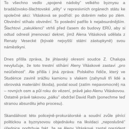
To všechno vedlo „spojené nádoby“ velkého byznysu a
bradáčovsko-šlachtovské „elity“ v represivních orgánech státu ke
společné akci: Vitásková se podřídí: po dobrém nebo po zlém.
Obvinění stíhalo obvinění. To poslední patřilo k nejabsurdnějším.
Šlachtovi „zakuklenci“ vtrhli před časem do budovy ERÚ, aby si
odtud odnesli jmenovací dekret, jímž Alena Vitásková udělala z
Renaty Vesecké (bývalé nejvyšší státní zástupkyně) svou
náměstkyni.
Dnes přišla zpráva, že jihlavský okresní soudce Z. Chalupa
nevylučuje, že toto trestní stíhání Aleny Vitáskové zastaví „pro
neúčelnost“. Ale přišla i jiná zpráva: Polského řidiče, který ve
Studénce zavinil srážku kamionu s vlakem (zahynuli tři lidé a
obrovská materiální škoda), poslal soud (zatím nepavomocně) na
– rovných osm a půl roku do vězení, právě jako Alenu Vitáskovou.
Ostatně právě takovou „pálku“ obdržel David Rath (ponechme teď
stranou absurditu jeho procesu).
Skandálnost této policejně-prokurátorské a soudní zvůle plnící
politickou a byznysovou objednávku na likvidaci „neposlušné“
úřednice podtrhuje fakt, že se Aleny Vitáskové zastal prezident