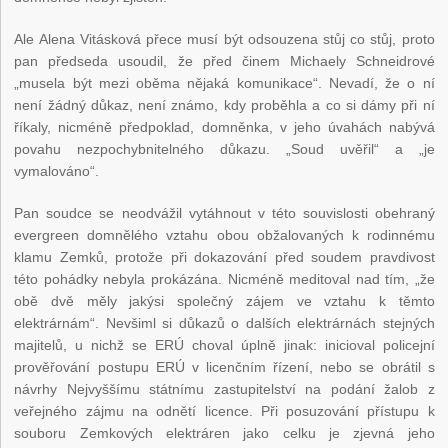
Ale Alena Vitásková přece musí být odsouzena stůj co stůj, proto
pan předseda usoudil, že před činem Michaely Schneidrové
„musela být mezi oběma nějaká komunikace“. Nevadí, že o ní
není žádný důkaz, není známo, kdy proběhla a co si dámy při ní
říkaly, nicméně předpoklad, domněnka, v jeho úvahách nabývá
povahu nezpochybnitelného důkazu. „Soud uvěřil“ a „je
vymalováno“.
Pan soudce se neodvážil vytáhnout v této souvislosti obehraný
evergreen domnělého vztahu obou obžalovaných k rodinnému
klamu Zemků, protože při dokazování před soudem pravdivost
této pohádky nebyla prokázána. Nicméně meditoval nad tím, „že
obě dvě měly jakýsi společný zájem ve vztahu k těmto
elektrárnám“. Nevšiml si důkazů o dalších elektrárnách stejných
majitelů, u nichž se ERÚ choval úplně jinak: inicioval policejní
prověřování postupu ERÚ v licenčním řízení, nebo se obrátil s
návrhy Nejvyššímu státnímu zastupitelství na podání žalob z
veřejného zájmu na odnětí licence. Při posuzování přístupu k
souboru Zemkových elektráren jako celku je zjevná jeho