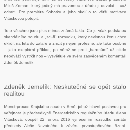
Miloš Zeman, který jediný má pravomoc z úřadu ji odvolat – což
odmítl. Pro premiéra Sobotku a jeho okolí o to větší motivace
Vitáskovou potopit.
Toto všechno jsou plus-mínus známá fakta. Co je však podstatou
skandálního soudu a „sci-fi“ rozsudku, který nevinnou ženu chce
uklidit na léta do žaláře a zničit ji nejen profesně, ale také osobně
– jako exeplární příklad, po němž se proti „baronům“ už nikdo
neodváží vystrčit nos – vysvětluje ve svém zasvěceném komentáři
Zdeněk Jemelík.
Zdeněk Jemelík: Neskutečné se opět stalo
realitou
Monstrproces Krajského soudu v Brně, jehož hlavní postavou pro
veřejnost je předsedkyně Energetického regulačního úřadu Alena
Vitásková, dospěl 22. února 2016 vynesením rozsudku senátu
předsedy Aleše Novotného k závěru prvostupňového řízení.