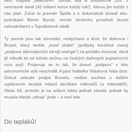
velcí majitelé „elektráren“ zařídili, aby si dostatečně „lízli“ z
nemravné daně (42 miliard korun každý rok!), kterou jim každý z
nás platí. Začal to premiér Špidla a k dokonalosti dovedl eko-
podnikatel Martin Bursík, ministr životního prostředí (kozel
zahradníkem) v Topolánkově vládě.
Ty peníze jsou tak obrovské, neslýchané a drzé, že dokonce i
Brusel, který tenhle „tunel století“ (politicky korektně zvaný
„podpora alternativních zdrojů energie“) na počátku inicioval, dává
již několik let od tohoto zločinu na českých daňových poplatnících
ruce pryč. Projevuje se to tak, že dosud „podporu“ v této
astronomické výši neschválil. A paní ředitelka Vitásková řekla dost:
Dokud nebude podpis Bruselu, nedám souhlas s dalším
vyplácením desítek miliard desítkám milionářů (a miliardářů).
Vláda šílí, protože je na solární lobby jednak závislá, jednak by
musela hledat „zdroje“ jinde – a neví kde.
Do tepláků!