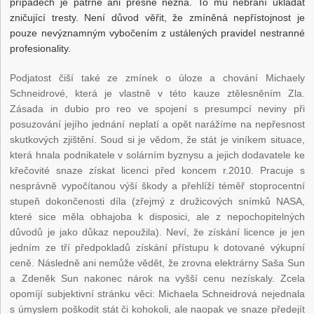
případech je patrně ani přesně nezná. To mu nebrání ukládat
zničující tresty. Není důvod věřit, že zmíněná nepřístojnost je
pouze nevýznamným vybočením z ustálených pravidel nestranné
profesionality.
Podjatost čiší také ze zmínek o úloze a chování Michaely
Schneidrové, která je vlastně v této kauze ztělesněním Zla.
Zásada in dubio pro reo ve spojení s presumpcí neviny při
posuzování jejího jednání neplatí a opět narážíme na nepřesnost
skutkových zjištění. Soud si je vědom, že stát je viníkem situace,
která hnala podnikatele v solárním byznysu a jejich dodavatele ke
křečovité snaze získat licenci před koncem r.2010. Pracuje s
nesprávně vypočítanou výší škody a přehlíží téměř stoprocentní
stupeň dokončenosti díla (zřejmý z družicových snímků NASA,
které sice měla obhajoba k disposici, ale z nepochopitelných
důvodů je jako důkaz nepoužila). Neví, že získání licence je jen
jedním ze tří předpokladů získání přístupu k dotované výkupní
ceně. Následně ani nemůže vědět, že zrovna elektrárny Saša Sun
a Zdeněk Sun nakonec nárok na vyšší cenu nezískaly. Zcela
opomíjí subjektivní stránku věci: Michaela Schneidrová nejednala
s úmyslem poškodit stát či kohokoli, ale naopak ve snaze předejít