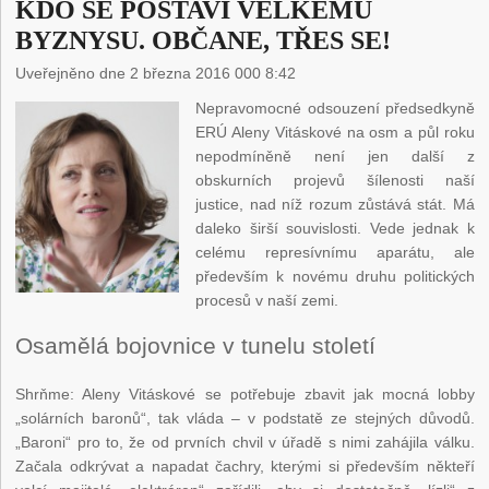
KDO SE POSTAVÍ VELKÉMU
BYZNYSU. OBČANE, TŘES SE!
Uveřejněno dne 2 března 2016 000 8:42
Nepravomocné odsouzení předsedkyně
ERÚ Aleny Vitáskové na osm a půl roku
nepodmíněně není jen další z
obskurních projevů šílenosti naší
justice, nad níž rozum zůstává stát. Má
daleko širší souvislosti. Vede jednak k
celému represívnímu aparátu, ale
především k novému druhu politických
procesů v naší zemi.
Osamělá bojovnice v tunelu století
Shrňme: Aleny Vitáskové se potřebuje zbavit jak mocná lobby
„solárních baronů“, tak vláda – v podstatě ze stejných důvodů.
„Baroni“ pro to, že od prvních chvil v úřadě s nimi zahájila válku.
Začala odkrývat a napadat čachry, kterými si především někteří