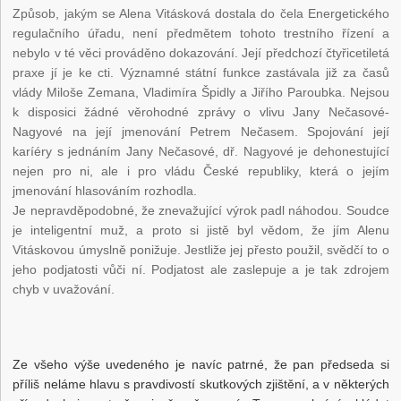
Způsob, jakým se Alena Vitásková dostala do čela Energetického
regulačního úřadu, není předmětem tohoto trestního řízení a
nebylo v té věci prováděno dokazování. Její předchozí čtyřicetiletá
praxe jí je ke cti. Významné státní funkce zastávala již za časů
vlády Miloše Zemana, Vladimíra Špidly a Jiřího Paroubka. Nejsou
k disposici žádné věrohodné zprávy o vlivu Jany Nečasové-
Nagyové na její jmenování Petrem Nečasem. Spojování její
karíéry s jednáním Jany Nečasové, dř. Nagyové je dehonestující
nejen pro ni, ale i pro vládu České republiky, která o jejím
jmenování hlasováním rozhodla.
Je nepravděpodobné, že znevažující výrok padl náhodou. Soudce
je inteligentní muž, a proto si jistě byl vědom, že jím Alenu
Vitáskovou úmyslně ponižuje. Jestliže jej přesto použil, svědčí to o
jeho podjatosti vůči ní. Podjatost ale zaslepuje a je tak zdrojem
chyb v uvažování.
Ze všeho výše uvedeného je navíc patrné, že pan předseda si
příliš neláme hlavu s pravdivostí skutkových zjištění, a v některých