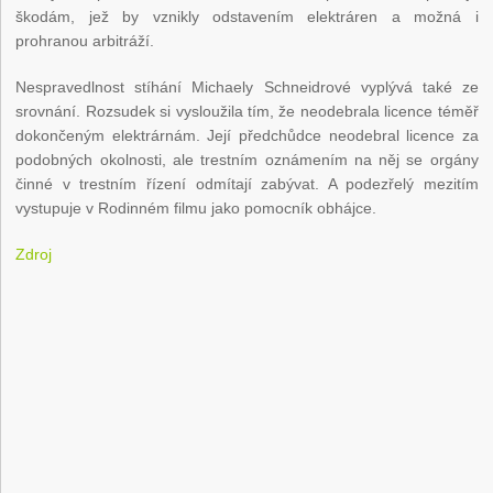
škodám, jež by vznikly odstavením elektráren a možná i
prohranou arbitráží.
Nespravedlnost stíhání Michaely Schneidrové vyplývá také ze
srovnání. Rozsudek si vysloužila tím, že neodebrala licence téměř
dokončeným elektrárnám. Její předchůdce neodebral licence za
podobných okolnosti, ale trestním oznámením na něj se orgány
činné v trestním řízení odmítají zabývat. A podezřelý mezitím
vystupuje v Rodinném filmu jako pomocník obhájce.
Zdroj