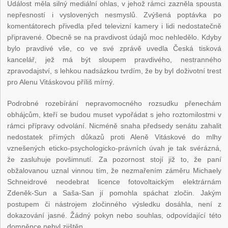
Událost měla silný mediální ohlas, v jehož rámci zazněla spousta
nepřesností i vyslovených nesmyslů. Zvýšená poptávka po
komentátorech přivedla před televizní kamery i lidi nedostatečně
připravené. Obecně se na pravdivost údajů moc nehledělo. Kdyby
bylo pravdivé vše, co ve své zprávě uvedla Česká tisková
kancelář, jež má být sloupem pravdivého, nestranného
zpravodajství, s lehkou nadsázkou tvrdím, že by byl doživotní trest
pro Alenu Vitáskovou příliš mírný.
Podrobné rozebírání nepravomocného rozsudku přenechám
obhájcům, kteří se budou muset vypořádat s jeho roztomilostmi v
rámci přípravy odvolání. Nicméně snaha předsedy senátu zahalit
nedostatek přímých důkazů proti Aleně Vitáskové do mlhy
vznešených eticko-psychologicko-právních úvah je tak svérázná,
že zasluhuje povšimnutí. Za pozornost stojí již to, že paní
obžalovanou uznal vinnou tím, že nezmařením záměru Michaely
Schneidrové neodebrat licence fotovoltaickým elektrárnám
Zdeněk-Sun a Saša-San jí pomohla spáchat zločin. Jakým
postupem či nástrojem zločinného výsledku dosáhla, není z
dokazování jasné. Žádný pokyn nebo souhlas, odpovídající této
domněnce nebyl zjištěn.