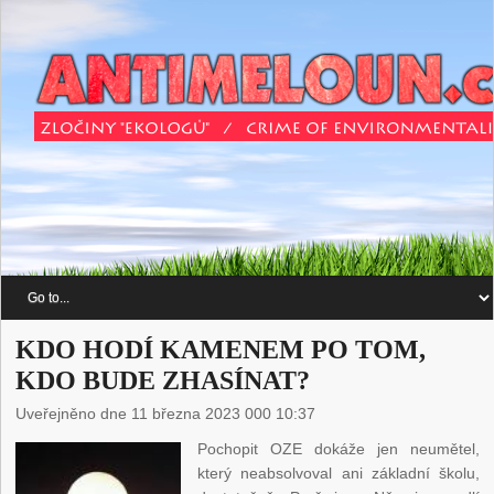
KDO HODÍ KAMENEM PO TOM,
KDO BUDE ZHASÍNAT?
Uveřejněno dne 11 března 2023 000 10:37
Pochopit OZE dokáže jen neumětel,
který neabsolvoval ani základní školu,