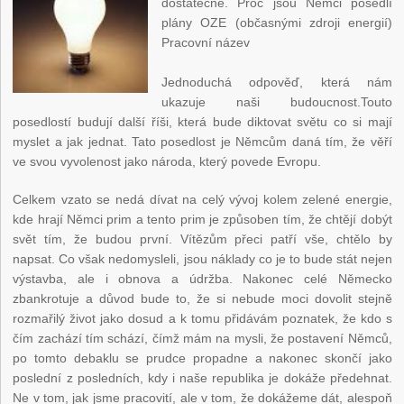
dostatečně. Proč jsou Němci posedlí
plány OZE (občasnými zdroji energií)
Pracovní název
Jednoduchá odpověď, která nám
ukazuje naši budoucnost.Touto
posedlostí budují další říši, která bude diktovat světu co si mají
myslet a jak jednat. Tato posedlost je Němcům daná tím, že věří
ve svou vyvolenost jako národa, který povede Evropu.
Celkem vzato se nedá dívat na celý vývoj kolem zelené energie,
kde hrají Němci prim a tento prim je způsoben tím, že chtějí dobýt
svět tím, že budou první. Vítězům přeci patří vše, chtělo by
napsat. Co však nedomysleli, jsou náklady co je to bude stát nejen
výstavba, ale i obnova a údržba. Nakonec celé Německo
zbankrotuje a důvod bude to, že si nebude moci dovolit stejně
rozmařilý život jako dosud a k tomu přidávám poznatek, že kdo s
čím zachází tím schází, čímž mám na mysli, že postavení Němců,
po tomto debaklu se prudce propadne a nakonec skončí jako
poslední z posledních, kdy i naše republika je dokáže předehnat.
Ne v tom, jak jsme pracovití, ale v tom, že dokážeme dát, alespoň