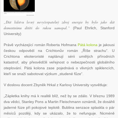
„Dát lidstvu levný nevyčerpatelný zdroj energie by bylo jako dát
dementnímu dítěti do rukou samopal.“
(Paul Ehrlich, Stanford
University)
Právě vycházející román Roberta Hofmana
Pátá kolona
je jakousi
českou odpovědí na Crichtonův román „Říše strachu“. U
Crichtona ekoteroristé naplánují sérii umělých přírodních
katastrof, aby přesvědčili veřejnost o nebezpečnosti globálního
oteplování. Pátá kolona zase pojednává o vlivných spiklencích,
kteří se snaží sabotovat výzkum „studené fůze“.
V doslovu docent Zbyněk Hrkal z Karlovy University vysvětluje:
„Zápletka knihy má k realitě blíž, než by se zdálo. V březnu 1989
dva vědci, Stanley Pons a Martin Fleischmann oznámili, že dosáhli
jaderné fúze při pokojové teplotě. Bublina senzace splaskla o pár
měsíců později, kdy se ukázalo, že to nefunguje. Nicméně