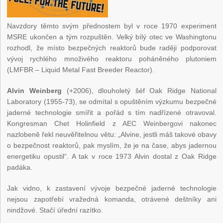
Navzdory těmto svým přednostem byl v roce 1970 experiment
MSRE ukončen a tým rozpuštěn. Velký bílý otec ve Washingtonu
rozhodl, že místo bezpečných reaktorů bude raději podporovat
vývoj rychlého množivého reaktoru poháněného plutoniem
(LMFBR – Liquid Metal Fast Breeder Reactor).
Alvin Weinberg
(+2006), dlouholetý šéf Oak Ridge National
Laboratory (1955-73), se odmítal s opuštěním výzkumu bezpečné
jaderné technologie smířit a pořád s tím nadřízené otravoval.
Kongresman Chet Holinfield z AEC Weinbergovi nakonec
nazlobeně řekl neuvěřitelnou větu: „Alvine, jestli máš takové obavy
o bezpečnost reaktorů, pak myslím, že je na čase, abys jadernou
energetiku opustil“. A tak v roce 1973 Alvin dostal z Oak Ridge
padáka.
Jak vidno, k zastavení vývoje bezpečné jaderné technologie
nejsou zapotřebí vražedná komanda, otrávené deštníky ani
nindžové. Stačí úřední razítko.