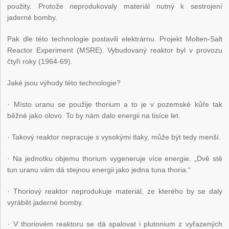
použity. Protože neprodukovaly materiál nutný k sestrojení
jaderné bomby.
Pak dle této technologie postavili elektrárnu. Projekt Molten-Salt
Reactor Experiment (MSRE). Vybudovaný reaktor byl v provozu
čtyři roky (1964-69).
Jaké jsou výhody této technologie?
· Místo uranu se použije thorium a to je v pozemské kůře tak
běžné jako olovo. To by nám dalo energii na tisíce let.
· Takový reaktor nepracuje s vysokými tlaky, může být tedy menší.
· Na jednotku objemu thorium vygeneruje více energie. „Dvě stě
tun uranu vám dá stejnou energii jako jedna tuna thoria.“
· Thoriový reaktor neprodukuje materiál, ze kterého by se daly
vyrábět jaderné bomby.
· V thoriovém reaktoru se dá spalovat i plutonium z vyřazených