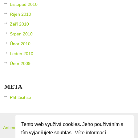
Listopad 2010
Říjen 2010
Září 2010
Srpen 2010
Únor 2010
Leden 2010
Únor 2009
META
Přihlásit se
Tento web využívá cookies. Jeho používáním s
Antimeloun – komouši dneška
Copyright © 2026.
tím vyjadřujete souhlas.
Více informací.
Theme by
MyThemeShop
.
Back to Top ↑