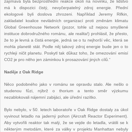
zajímavá byla bezprostřední reakce okolí na novinku, že lidstvo
má k dispozici čistý, nevyčerpatelný zdroj energie. Přední
ekologové byli doslova zhrozeni. Například Jeremy Rifkin,
zakladatel koalice nevládních organizací proti změnám klimatu
Global Greenhouse Network (pozor, tohle už nejsou smyšlené
instituce dobrodružného románu, ale realita!) prohlásil, že přesto,
že to je levná a čistá energie, jedná se o tu nejhorší věc, která se
mohla planetě stát. Podle něj takový zdroj energie bude jen o to
rychleji ničit planetu. Poskytl tak důkaz toho, že omezování emisí
CO2 je pro něho jen záminkou k prosazování jiných cílů.“
Naděje z Oak Ridge
Něco podobného jako v románu se opravdu stalo. Ale nešlo o
studenou fůzi, nýbrž o thorium a tento směr výzkumu
nezablokovali nájemní zabijáci, ale úřední razítko.
Bylo nebylo, v 50. letech laboratoře v Oak Ridge dostaly za úkol
vyvinout letadlo na jaderný pohon (Aircraft Reactor Experiment).
Aby vytvořili reaktor tak malý, že se vejde do letadla, vrátili se k
některým metodám, které za války v projektu Manhattan nebyly