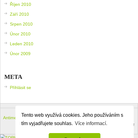
Říjen 2010
Září 2010
Srpen 2010
Únor 2010
Leden 2010
Únor 2009
META
Přihlásit se
Tento web využívá cookies. Jeho používáním s
Antimeloun – komouši dneška
Copyright © 2026.
tím vyjadřujete souhlas.
Více informací.
Theme by
MyThemeShop
.
Back to Top ↑