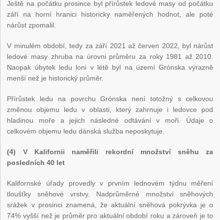
Ještě na počátku prosince byl přírůstek ledové masy od počátku
září na horní hranici historicky naměřených hodnot, ale poté
nárůst zpomalil.
V minulém období, tedy za září 2021 až červen 2022, byl nárůst
ledové masy zhruba na úrovni průměru za roky 1981 až 2010.
Naopak úbytek ledu loni v létě byl na území Grónska výrazně
menší než je historický průměr.
Přírůstek ledu na povrchu Grónska není totožný s celkovou
změnou objemu ledu v oblasti, který zahrnuje i ledovce pod
hladinou moře a jejich následné odtávání v moři. Údaje o
celkovém objemu ledu dánská služba neposkytuje.
(4) V Kalifornii naměřili rekordní množství sněhu za
posledních 40 let
Kalifornské úřady provedly v prvním lednovém týdnu měření
tloušťky sněhové vrstvy. Nadprůměrné množství sněhových
srážek v prosinci znamená, že aktuální sněhová pokrývka je o
74% vyšší než je průměr pro aktuální období roku a zároveň je to