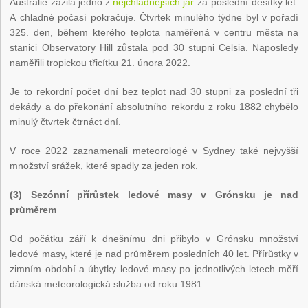
Austrálie zažila jedno z
nejchladnějších jar
za poslední desítky let.
A chladné počasí pokračuje. Čtvrtek minulého týdne byl v pořadí
325. den, během kterého teplota naměřená v centru města na
stanici Observatory Hill zůstala pod 30 stupni Celsia. Naposledy
naměřili tropickou třicítku 21. února 2022.
Je to rekordní počet dní bez teplot nad 30 stupni za poslední tři
dekády a do překonání absolutního rekordu z roku 1882 chybělo
minulý čtvrtek čtrnáct dní.
V roce 2022 zaznamenali meteorologé v Sydney také nejvyšší
množství srážek, které spadly za jeden rok.
(3) Sezónní přírůstek ledové masy v Grónsku je nad
průměrem
Od počátku září k dnešnímu dni přibylo v Grónsku množství
ledové masy, které je nad průměrem posledních 40 let. Přírůstky v
zimním období a úbytky ledové masy po jednotlivých letech měří
dánská meteorologická služba od roku 1981.