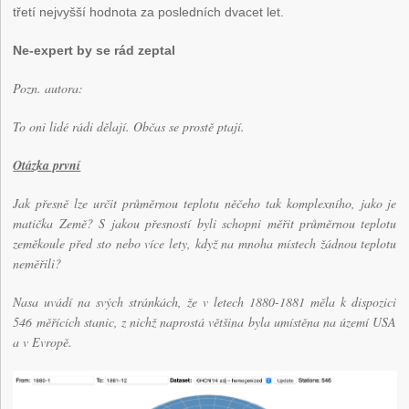
třetí nejvyšší hodnota za posledních dvacet let.
Ne-expert by se rád zeptal
Pozn. autora:
To oni lidé rádi dělají. Občas se prostě ptají.
Otázka první
Jak přesně lze určit průměrnou teplotu něčeho tak komplexního, jako je
matička Země? S jakou přesností byli schopni měřit průměrnou teplotu
zeměkoule před sto nebo více lety, když na mnoha místech žádnou teplotu
neměřili?
Nasa uvádí na svých stránkách, že v letech 1880-1881 měla k dispozici
546 měřících stanic, z nichž naprostá většina byla umístěna na území USA
a v Evropě.