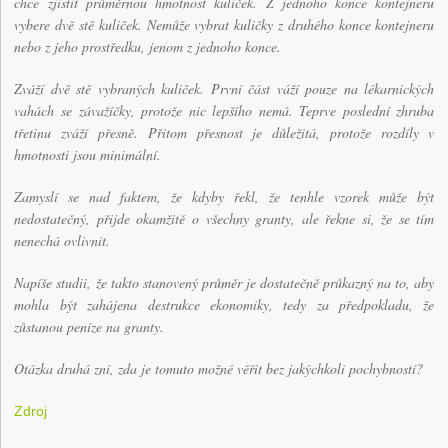
chce zjistit průměrnou hmotnost kuliček. Z jednoho konce kontejneru
vybere dvě stě kuliček. Nemůže vybrat kuličky z druhého konce kontejneru
nebo z jeho prostředku, jenom z jednoho konce.
Zváží dvě stě vybraných kuliček. První část váží pouze na lékarnických
vahách se závažíčky, protože nic lepšího nemá. Teprve poslední zhruba
třetinu zváží přesně. Přitom přesnost je důležitá, protože rozdíly v
hmotnosti jsou minimální.
Zamyslí se nad faktem, že kdyby řekl, že tenhle vzorek může být
nedostatečný, přijde okamžitě o všechny granty, ale řekne si, že se tím
nenechá ovlivnit.
Napíše studii, že takto stanovený průměr je dostatečně průkazný na to, aby
mohla být zahájena destrukce ekonomiky, tedy za předpokladu, že
zůstanou peníze na granty.
Otázka druhá zní, zda je tomuto možné věřit bez jakýchkoli pochybností?
Zdroj