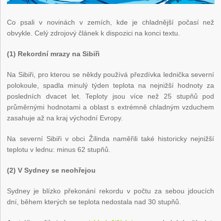
Co psali v novinách v zemích, kde je chladnější počasí než
obvykle. Celý zdrojový článek k dispozici na konci textu.
(1) Rekordní mrazy na Sibiři
Na Sibiři, pro kterou se někdy používá přezdívka lednička severní
polokoule, spadla minulý týden teplota na nejnižší hodnoty za
posledních dvacet let. Teploty jsou více než 25 stupňů pod
průměrnými hodnotami a oblast s extrémně chladným vzduchem
zasahuje až na kraj východní Evropy.
Na severní Sibiři v obci Žilinda naměřili také historicky nejnižší
teplotu v lednu: minus 62 stupňů.
(2) V Sydney se neohřejou
Sydney je blízko překonání rekordu v počtu za sebou jdoucích
dní, během kterých se teplota nedostala nad 30 stupňů.