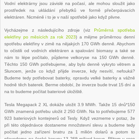
Vodní elektrárny jsou závislé na počasí, ale mohou sloužit jako
prostředek na ukládání přebytků ve formě přečerpávacích
elektráren. Nicméně i to je v naší spotřebě jako když plivne.
Vycházejme z následujícího zdroje (viz
Průměrná spotřeba
elektřiny po měsících za rok 2023
) a mějme průměrnou denní
spotřebu elektřiny v zimě na nějakých 170 GWh denně. Abychom
to očistili od vodních elektráren a spalování biomasy a také se
nám to lépe počítalo, půjdeme velkoryse na 150 GWh denně.
Těchto 150 GWh potřebujeme, aby bylo denně vykryto větrem a
Sluncem, jenže co když přijde inverze, kdy nesvítí, nefouká?
Budeme tedy potřebovat baterky, opravdu velké baterky a vážně
hodně těch baterek. Berme období, že inverze bude trvat 15 dní a
na to budeme počítat bateriové úložiště.
Tesla Megapack 2 XL dokáže uložit 3.9 MWh. Takže 15 dnů*150
GWh znamená potřebu uložit 2 250 GWh. Na to potřebujeme 577
923 bateriových kontejnerů od Tesly. Když vezmeme v potaz, že
při této objednávce dostaneme množstevní slevu a budeme tedy
počítat jedno zařízení bratru za 1 milión dolarů a potom to
převedeme na české koruny 13 269 miliard korun. Přitom v roce