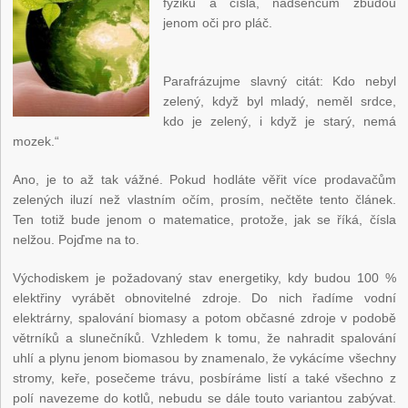
fyziku a čísla, nadšencům zbudou
jenom oči pro pláč.
Parafrázujme slavný citát: Kdo nebyl
zelený, když byl mladý, neměl srdce,
kdo je zelený, i když je starý, nemá
mozek.“
Ano, je to až tak vážné. Pokud hodláte věřit více prodavačům
zelených iluzí než vlastním očím, prosím, nečtěte tento článek.
Ten totiž bude jenom o matematice, protože, jak se říká, čísla
nelžou. Pojďme na to.
Východiskem je požadovaný stav energetiky, kdy budou 100 %
elektřiny vyrábět obnovitelné zdroje. Do nich řadíme vodní
elektrárny, spalování biomasy a potom občasné zdroje v podobě
větrníků a slunečníků. Vzhledem k tomu, že nahradit spalování
uhlí a plynu jenom biomasou by znamenalo, že vykácíme všechny
stromy, keře, posečeme trávu, posbíráme listí a také všechno z
polí navezeme do kotlů, nebudu se dále touto variantou zabývat.