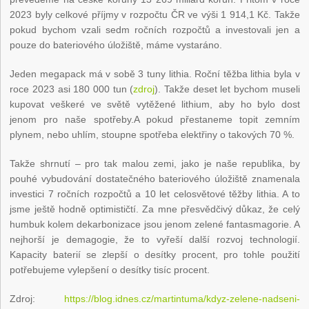
2023 byly celkové příjmy v rozpočtu ČR ve výši 1 914,1 Kč. Takže
pokud bychom vzali sedm ročních rozpočtů a investovali jen a
pouze do bateriového úložiště, máme vystaráno.
Jeden megapack má v sobě 3 tuny lithia. Roční těžba lithia byla v
roce 2023 asi 180 000 tun (
zdroj
). Takže deset let bychom museli
kupovat veškeré ve světě vytěžené lithium, aby ho bylo dost
jenom pro naše spotřeby.A pokud přestaneme topit zemním
plynem, nebo uhlím, stoupne spotřeba elektřiny o takových 70 %.
Takže shrnutí – pro tak malou zemi, jako je naše republika, by
pouhé vybudování dostatečného bateriového úložiště znamenala
investici 7 ročních rozpočtů a 10 let celosvětové těžby lithia. A to
jsme ještě hodně optimističtí. Za mne přesvědčivý důkaz, že celý
humbuk kolem dekarbonizace jsou jenom zelené fantasmagorie. A
nejhorší je demagogie, že to vyřeší další rozvoj technologií.
Kapacity baterií se zlepší o desítky procent, pro tohle použití
potřebujeme vylepšení o desítky tisíc procent.
Zdroj:
https://blog.idnes.cz/martintuma/kdyz-zelene-nadseni-