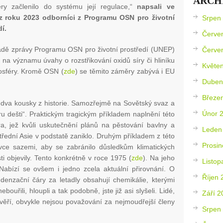
ARCH
féry začlenilo do systému její regulace,“
napsali ve
z roku 2023 odborníci z Programu OSN pro životní
Srpen
í.
Červe
adě zprávy Programu OSN pro životní prostředí (UNEP)
Červe
 na významu úvahy o rozstřikování oxidů síry či hliníku
Květe
tosféry. Kromě OSN (
zde
) se těmito záměry zabývá i EU
Duben
Březe
dva kousky z historie. Samozřejmě na Sovětský svaz a
Únor 
u dešti“. Praktickým tragickým příkladem naplnění této
ra, jež kvůli uskutečnění plánů na pěstování bavlny a
Leden
třední Asie v podstatě zaniklo. Druhým příkladem z této
Prosin
ovce sazemi, aby se zabránilo důsledkům klimatických
ti objevily. Tento konkrétně v roce 1975 (
zde
). Na jeho
Listop
Nabízí se ovšem i jedno zcela aktuální přirovnání. O
Říjen 
ondenzační čáry za letadly obsahují chemikálie, kterými
ouřili, hloupli a tak podobně, jste již asi slyšeli. Lidé,
Září 2
 věří, obvykle nejsou považování za nejmoudřejší členy
Srpen