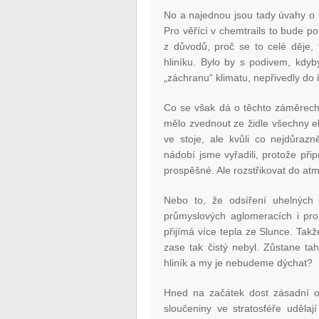
No a najednou jsou tady úvahy o 
Pro věřící v chemtrails to bude potv
z důvodů, proč se to celé děje, f
hliníku. Bylo by s podivem, kdyb
„záchranu“ klimatu, nepřivedly do 
Co se však dá o těchto záměrech 
mělo zvednout ze židle všechny e
ve stoje, ale kvůli co nejdůrazn
nádobí jsme vyřadili, protože při
prospěšné. Ale rozstřikovat do at
Nebo to, že odsíření uhelných e
průmyslových aglomeracích i pro
přijímá více tepla ze Slunce. Tak
zase tak čistý nebyl. Zůstane ta
hliník a my je nebudeme dýchat?
Hned na začátek dost zásadní o
sloučeniny ve stratosféře uděla