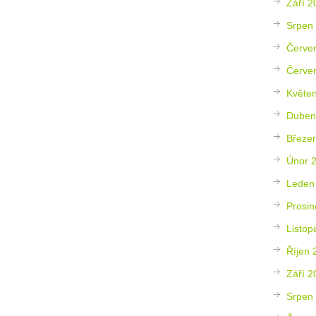
Září 2
Srpen
Červe
Červe
Květe
Duben
Březe
Únor 
Leden
Prosin
Listop
Říjen 
Září 2
Srpen