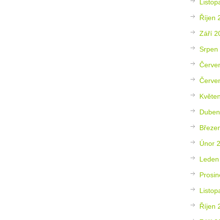
Listop
Říjen 
Září 2
Srpen
Červe
Červe
Květe
Duben
Březe
Únor 
Leden
Prosin
Listop
Říjen 