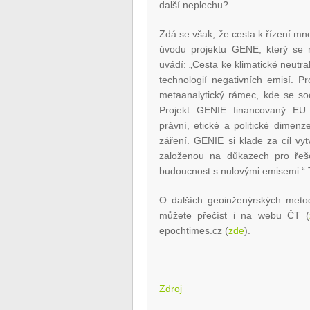
další neplechu?
Zdá se však, že cesta k řízení mno
úvodu projektu GENE, který se r
uvádí: „Cesta ke klimatické neutral
technologií negativních emisí. 
metaanalytický rámec, kde se soci
Projekt GENIE financovaný EU b
právní, etické a politické dimen
záření. GENIE si klade za cíl vy
založenou na důkazech pro řeše
budoucnost s nulovými emisemi.“ T
O dalších geoinženýrských metod
můžete přečíst i na webu ČT (
epochtimes.cz (
zde
).
Zdroj