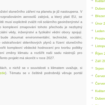
Květe
Duben
žství slunečního záření na planetu je již nastoupena. V
Březe
ozprašováním aerosolů zabývá, a který platí EU, se
itě musí explicitně zvážit roli solárního geoinženýrství a
Únor 
Pro komplexní zmapování tohoto přechodu je nezbytný
Leden
ální vědy, inženýrství a fyzikální vědní obory spojují.
ude zkoumat environmentální, technické, sociální,
Prosin
ze odstraňování skleníkových plynů a řízení slunečního
Listop
tvořit komplexní vědecké hodnocení pro tvorbu politiky
ní změny klimatu a rozšířit naši sadu nástrojů pro
Říjen 
ento projekt má skončit v roce 2027.
Září 2
ách, o nichž se v souvislosti s klimatem uvažuje, si
Srpen
zde
). Tématu se v češtině podrobněji věnuje portál
Červe
Červe
Květe
Duben