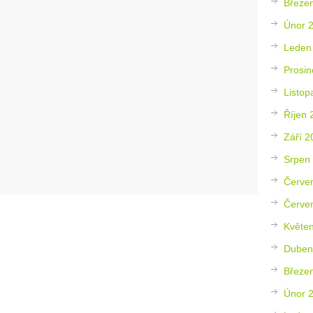
Březe
Únor 
Leden
Prosin
Listop
Říjen 
Září 2
Srpen
Červe
Červe
Květe
Duben
Březe
Únor 