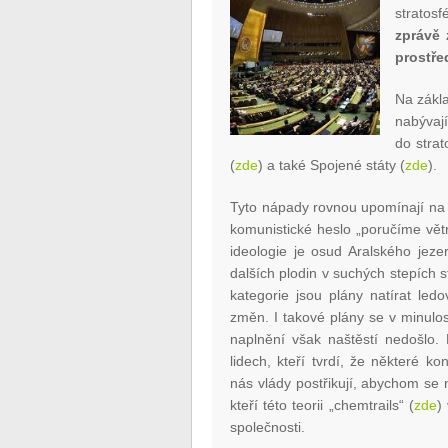
stratos
zprávě 
prostřed
Na zákl
nabývají
do stra
(
zde
) a také Spojené státy (
zde
).
Tyto nápady rovnou upomínají na 
komunistické heslo „poručíme větr
ideologie je osud Aralského jeze
dalších plodin v suchých stepích s
kategorie jsou plány natírat led
změn. I takové plány se v minulos
naplnění však naštěstí nedošlo. 
lidech, kteří tvrdí, že některé k
nás vlády postřikují, abychom se neb
kteří této teorii „chemtrails“ (
zde
)
společnosti.