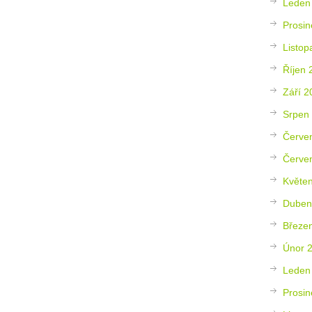
Leden
Prosin
Listop
Říjen 
Září 2
Srpen
Červe
Červe
Květe
Duben
Březe
Únor 
Leden
Prosin