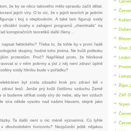
Červe
tom, že by se něco takového mělo opravdu začít dělat.
Červe
rzení jejich víry. O to víc, že v jejich teoriích je jedním
iguruje i boj s oteplováním. A také tam figurují oxidy
Květe
y oficiální úvahy o zahájení programů „chemtrails“ na
Duben
řad konspiračních teoretiků další členy…
Březe
napsat faktického? Třeba to, že tohle by v první řadě
Únor 
kologické skupiny, hodné toho jména. Ne kvůli potlesku
ějším protestům. Proč? Například proto, že hliníkové
Leden
pravovat si v něm pokrmy a jíst z něj není zdraví úplně
Prosin
mosféry oxidy hliníku bude v pořádku?
Listop
lektráren byl zcela zásadní krok pro zdraví lidí v
Říjen 
 zdraví lesů. Jenže prý kvůli čistšímu vzduchu Země
Září 2
že si budeme stříkat oxidy síry do nebe, aby ten vzduch
hle síra někde vysoko nad našimi hlavami, stejně jako
Srpen
Červe
tázky. Ta další není o nic méně významná. Co tyhle
Červe
jí v dlouhodobém horizontu? Nezpůsobí ještě nějakou