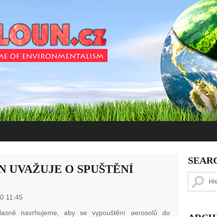
SEAR
N UVAŽUJE O SPUŠTĚNÍ
0 11:45
lasně navrhujeme, aby se vypouštění aerosolů do