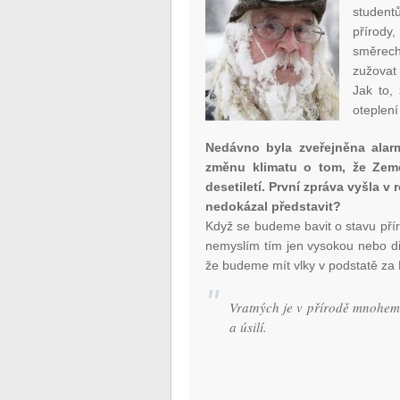
student
přírody
směrech
zužovat
Jak to,
oteplení
Nedávno byla zveřejněna alar
změnu klimatu o tom, že Země 
desetiletí. První zpráva vyšla v
nedokázal představit?
Když se budeme bavit o stavu přír
nemyslím tím jen vysokou nebo di
že budeme mít vlky v podstatě za 
Vratných je v přírodě mnohem v
a úsilí.