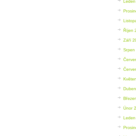
Leden
Prosin
Listop
Říjen 
Září 2
Srpen
Červe
Červe
Květe
Duben
Březe
Únor 
Leden
Prosin