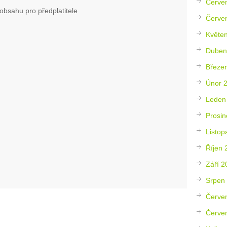
Červe
obsahu pro předplatitele
Červe
Květe
Duben
Březe
Únor 
Leden
Prosin
Listop
Říjen 
Září 2
Srpen
Červe
Červe