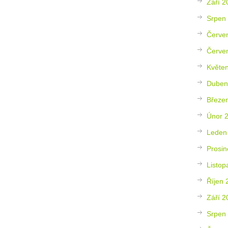
Září 2
Srpen
Červe
Červe
Květe
Duben
Březe
Únor 
Leden
Prosin
Listop
Říjen 
Září 2
Srpen