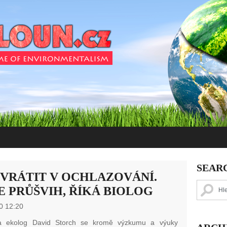
SEAR
ZVRÁTIT V OCHLAZOVÁNÍ.
E PRŮŠVIH, ŘÍKÁ BIOLOG
0 12:20
 a ekolog David Storch se kromě výzkumu a výuky