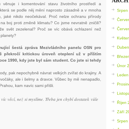
ARCH
ů věnuje i komentování stavu životního prostředí a
, která se podle něj mění naprosto zásadně a v mnoha
Srpen
, jaké nikdo neočekával. Proč nelze ochranu přírody
Červe
 na boj proti změně klimatu? Co jsme nevratně zničili?
Červe
 že svět zezelenal? Proč se víc obává ochlazení než
 planety?
Květe
Duben
mující šestá zpráva Mezivládního panelu OSN pro
překročí kritickou úroveň oteplení už v příštím
Březe
 roce 1990, kdy jste byl sám student. Co jste si tehdy
Únor 
ody, pak nepochybně návrat velkých zvířat do krajiny. A
Leden
vočáky, ale i šelmy a dravce. Vůbec by mě nenapadlo,
Prosin
Prahou, kam navíc sami přišli.
Listop
íc věcí, než si myslíme. Třeba jen chybí dostatek vůle
Říjen 
Září 2
Srpen