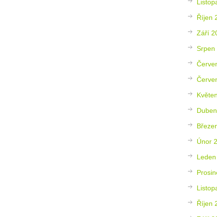
Listop
Říjen 
Září 2
Srpen
Červe
Červe
Květe
Duben
Březe
Únor 
Leden
Prosin
Listop
Říjen 