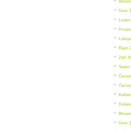
Březe
Únor 
Leden
Prosin
Listop
Říjen 
Září 2
Srpen
Červe
Červe
Květe
Duben
Březe
Únor 