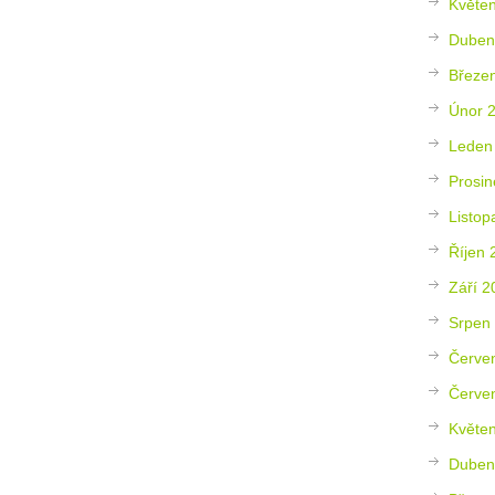
Květe
Duben
Březe
Únor 
Leden
Prosin
Listop
Říjen 
Září 2
Srpen
Červe
Červe
Květe
Duben