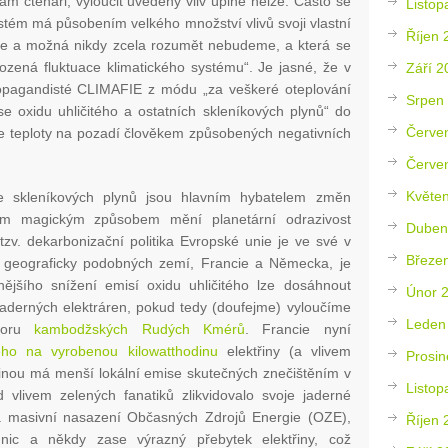
ám čtenáři, vyloučit uvedený vliv úplně nelze. Často se
Listop
stém má působením velkého množství vlivů svoji vlastní
Říjen 
e a možná nikdy zcela rozumět nebudeme, a která se
ozená fluktuace klimatického systému“. Je jasné, že v
Září 2
ropagandisté CLIMAFIE z módu „za veškeré oteplování
Srpen
oxidu uhličitého a ostatních skleníkových plynů“ do
Červe
ace teploty na pozadí člověkem způsobených negativních
Červe
Květe
se skleníkových plynů jsou hlavním hybatelem změn
akým magickým způsobem mění planetární odrazivost
Duben
 tzv. dekarbonizační politika Evropské unie je ve své v
Březe
 geograficky podobných zemí, Francie a Německa, je
vnějšího snížení emisí oxidu uhličitého lze dosáhnout
Únor 
aderných elektráren, pokud tedy (doufejme) vyloučíme
Leden
vzoru
kambodžských Rudých Kmérů
. Francie nyní
ého na vyrobenou kilowatthodinu
elektřiny (a vlivem
Prosin
třinou má menší lokální emise skutečných znečištěním v
Listop
vlivem zelených fanatiků zlikvidovalo svoje jaderné
 na masivní nasazení Občasných Zdrojů Energie (OZE),
Říjen 
nic a někdy zase výrazný přebytek elektřiny, což