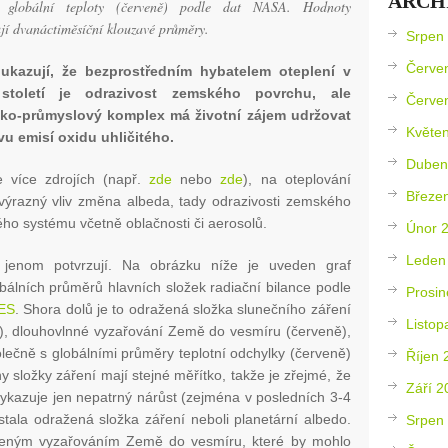
ARCH
y globální teploty (červeně) podle dat NASA. Hodnoty
jí dvanáctiměsíční klouzavé průměry.
Srpen
Červe
ukazují, že bezprostředním hybatelem oteplení v
století je odrazivost zemského povrchu, ale
Červe
cko-průmyslový komplex má životní zájem udržovat
Květe
u emisí oxidu uhličitého.
Duben
 více zdrojích (např.
zde
nebo
zde
), na oteplování
Březe
výrazný vliv změna albeda, tady odrazivosti zemského
ého systému včetně oblačnosti či aerosolů.
Únor 
Leden
jenom potvrzují. Na obrázku níže je uveden graf
bálních průměrů hlavních složek radiační bilance podle
Prosin
ES
. Shora dolů je to odražená složka slunečního záření
Listop
ře), dlouhovlnné vyzařování Země do vesmíru (červeně),
olečně s globálními průměry teplotní odchylky (červeně)
Říjen 
 složky záření mají stejné měřítko, takže je zřejmé, že
Září 2
vykazuje jen nepatrný nárůst (zejména v posledních 3-4
stala odražená složka záření neboli planetární albedo.
Srpen
šeným vyzařováním Země do vesmíru, které by mohlo