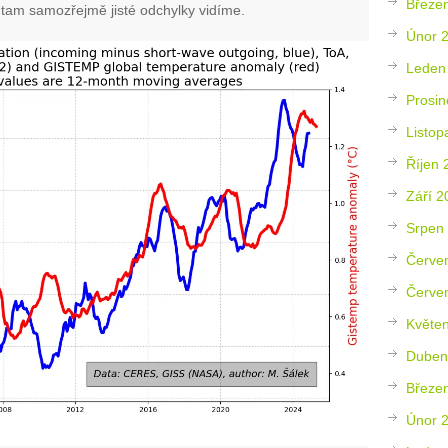
Březe
ž tam samozřejmě jisté odchylky vidíme.
Únor 
Leden
Prosin
Listop
Říjen 
Září 2
Srpen
Červe
Červe
Květe
Duben
Březe
Únor 