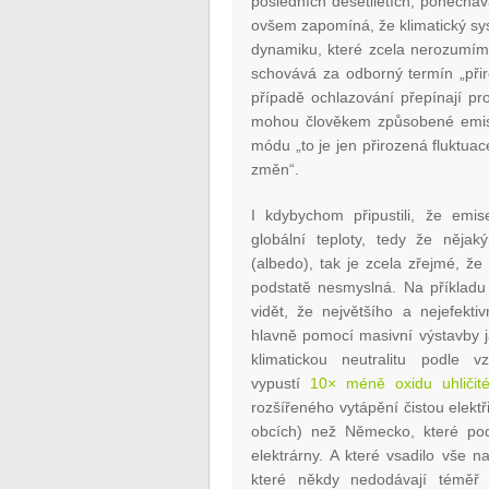
posledních desetiletích, ponecháv
ovšem zapomíná, že klimatický sy
dynamiku, které zcela nerozumím
schovává za odborný termín „přir
případě ochlazování přepínají p
mohou člověkem způsobené emise 
módu „to je jen přirozená fluktu
změn“.
I kdybychom připustili, že emi
globální teploty, tedy že něj
(albedo), tak je zcela zřejmé, že
podstatě nesmyslná. Na příkladu
vidět, že největšího a nejefekti
hlavně pomocí masivní výstavby j
klimatickou neutralitu podle 
vypustí
10× méně oxidu uhličit
rozšířeného vytápění čistou elek
obcích) než Německo, které pod 
elektrárny. A které vsadilo vše
které někdy nedodávají téměř 