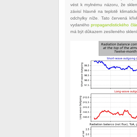
vést k mylnému názoru, že sklení
závisí hlavně na teplotě klimatic
odchylky níže. Tato červená kři
vydaného
propagandistického člá
má být důkazem zesíleného sklení