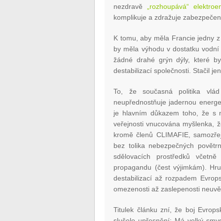
nezdravě
„rozhoupává“ elektroe
komplikuje a zdražuje zabezpečení
K tomu, aby měla Francie jedny z 
by měla výhodu v dostatku vodní
žádné drahé grýn dýly, které b
destabilizací společnosti. Stačil 
To, že současná politika vl
neupřednostňuje jadernou energet
je hlavním důkazem toho, že s n
veřejnosti vnucována myšlenka, 
kromě členů CLIMAFIE, samozřejm
bez tolika nebezpečných povětrno
sdělovacích prostředků včetně
propagandu (čest výjimkám). Hru,
destabilizací až rozpadem Evrop
omezenosti až zaslepenosti neuvě
Titulek článku zní, že boj Evrop
slušelo upřesnění: Má velký smy