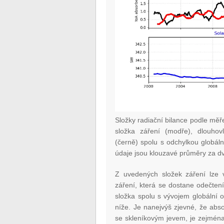
Složky radiační bilance podle mě
složka záření (modře), dlouhovl
(černě) spolu s odchylkou globáln
údaje jsou klouzavé průměry za d
Z uvedených složek záření lze v
záření, která se dostane odečten
složka spolu s vývojem globální 
níže. Je nanejvýš zjevné, že abs
se skleníkovým jevem, je zejména