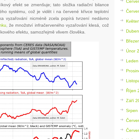
Červe
kový efekt se zmenšuje; tato složka radiační bilance
Červe
kého systému, což je vidět i na červené křivce teplotní
vka vyzařování nicméně zcela popírá tvrzení nedávno
Květe
nku
, že množství infračerveného vyzařování klesá, což
Duben
kového efektu, samozřejmě vlivem člověka.
Březe
Únor 
Leden
Prosin
Listop
Říjen 
Září 2
Srpen
Červe
Červe