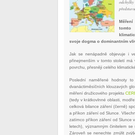
odchylk
představu
Měření 
tomto 
klimati
svoje dogma o dominantním vliv
Jak se nenápadně objevuje i ve
přinejmenším v tomto století má 
povrchu, přesněji celého klimatick
Poslední naměřené hodnoty to 
dvanáctiměsíčních klouzavých glo
měření družicového projektu
CER
(tedy v krátkovlnné oblasti, mod
celková bilance záření (černě) sp
a příkon záření od Slunce. Všechny
zatímco příkon záření od Slunce 
letech), významným činitelem se 
Zároveň se nenechte zmýlit zvý