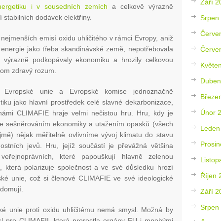
Září 2
nergetiku i v sousedních zemích
a celkově výrazně
 stabilních dodávek elektřiny.
Srpen
Červe
nejmenších emisí oxidu uhličitého v rámci Evropy, aniž
 energie jako třeba skandinávské země, nepotřebovala
Červe
y výrazně podkopávaly ekonomiku a hrozily celkovou
Květe
jenom zdravý rozum.
Duben
ád Evropské unie a Evropské komise jednoznačně
Březe
iku jako hlavní prostředek celé slavné dekarbonizace,
Únor 
ámi CLIMAFIE hraje velmi nečistou hru. Hru, kdy je
že sešněrováním ekonomiky a utažením opasků (všech
Leden
ě) nějak měřitelně ovlivníme vývoj klimatu do stavu
Prosin
stních jevů. Hru, jejíž součástí je převážná většina
 veřejnoprávních, které papouškují hlavně zelenou
Listop
 která polarizuje společnost a ve své důsledku hrozí
Říjen 
ské unie, což si členové CLIMAFIE ve své ideologické
domují.
Září 2
Srpen
ské unie proti oxidu uhličitému nemá smysl. Možná by
sl pro CLIMAFII, která prorostla orgány EU i mnohými