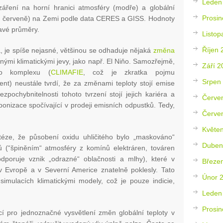
Leden
áření na horní hranici atmosféry (modře) a globální
Prosin
m, červeně) na Zemi podle data CERES a GISS. Hodnoty
avé průměry.
Listop
Říjen 
, je spíše nejasné, většinou se odhaduje nějaká
změna
ůznými klimatickými jevy, jako např. El Niňo. Samozřejmě,
Září 2
ého komplexu (
CLIMAFIE
, což je zkratka pojmu
Srpen
ent) neustále tvrdí, že za změnami teploty stojí emise
zpochybnitelnosti tohoto tvrzení stojí jejich kariéra a
Červe
rbonizace spočívající v prodeji emisních odpustků. Tedy,
Červe
Květe
otéze, že působení oxidu uhličitého bylo „maskováno“
Duben
 (“špiněním“ atmosféry z komínů elektráren, továren
dporuje vznik „odrazné“ oblačnosti a mlhy), které v
Březe
v Evropě a v Severní Americe znatelně poklesly. Tato
Únor 
imulacích klimatickými modely, což je pouze indicie,
Leden
Prosin
cí pro jednoznačné vysvětlení změn globální teploty v