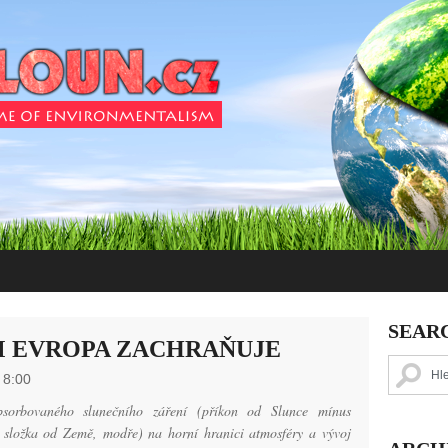
SEAR
M EVROPA ZACHRAŇUJE
 8:00
bsorbovaného slunečního záření (příkon od Slunce mínus
 složka od Země, modře) na horní hranici atmosféry a vývoj