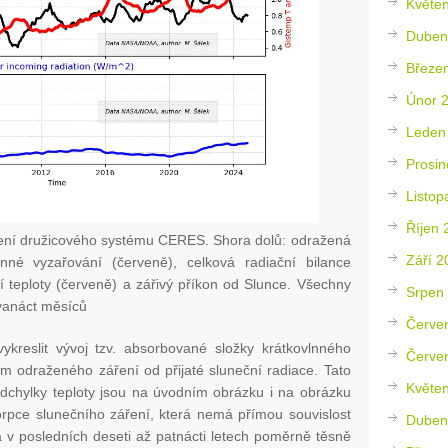
Květe
Duben
Březe
Únor 
Leden
Prosin
Listop
Říjen 
ření družicového systému CERES. Shora dolů: odražená
Září 2
nné vyzařování (červeně), celková radiační bilance
í teploty (červeně) a zářivý příkon od Slunce. Všechny
Srpen
vanáct měsíců
Červe
ykreslit vývoj tzv. absorbované složky krátkovlnného
Červe
ím odraženého záření od přijaté sluneční radiace. Tato
Květe
odchylky teploty jsou na úvodním obrázku i na obrázku
orpce slunečního záření, která nemá přímou souvislost
Duben
 v posledních deseti až patnácti letech poměrně těsně