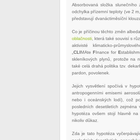
Absorbovaná složka slunečního z
odchylka přízemní teploty (ve 2 
představují dvanáctiměsíční klouz
Co je příčinou těchto změn albeda
oblačnosti
, která také souvisí s r
aktivisté klimaticko-průmyslov
„
CLI
MAte
F
Inance for
E
stablishm
skleníkových plynů, protože na ne
také celá drahá politika tzv. deka
pardon, povolenek.
Jejich vysvětlení spočívá v hyp
antropogenními emisemi aerosolů
nebo i oceánských lodí), což po
posledních desetiletích zejména 
hypotéza ovšem stojí hlavně na s
nikoliv důkaz.
Zda je tato hypotéza vyčerpávají