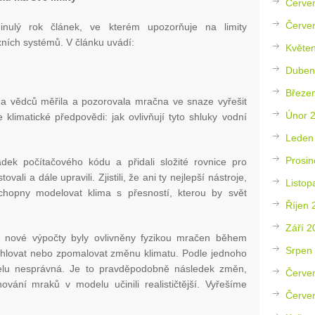
Červe
Červe
minulý rok článek, ve kterém upozorňuje na limity
ních systémů. V článku uvádí:
Květe
Duben
Březe
na vědců měřila a pozorovala mračna ve snaze vyřešit
Únor 
klimatické předpovědi: jak ovlivňují tyto shluky vodní
Leden
Prosin
ádek počítačového kódu a přidali složité rovnice pro
ali a dále upravili. Zjistili, že ani ty nejlepší nástroje,
Listop
schopny modelovat klima s přesností, kterou by svět
Říjen 
Září 2
ch nové výpočty byly ovlivněny fyzikou mračen během
Srpen
ychlovat nebo zpomalovat změnu klimatu. Podle jednoho
delu nesprávná. Je to pravděpodobně následek změn,
Červe
vání mraků v modelu učinili realističtější. Vyřešíme
Červe