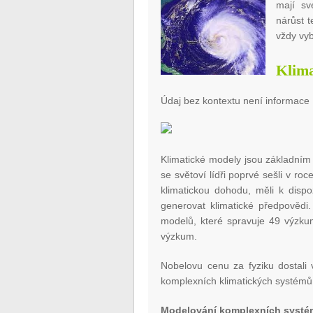
mají sv
nárůst t
vždy vyb
Klima
Údaj bez kontextu není informace
Klimatické modely jsou základním
se světoví lídři poprvé sešli v ro
klimatickou dohodu, měli k dispo
generovat klimatické předpovědi. 
modelů, které spravuje 49 výzku
výzkum.
Nobelovu cenu za fyziku dostali 
komplexních klimatických systémů
Modelování komplexních systém