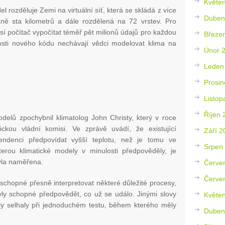
Květe
 rozděluje Zemi na virtuální síť, která se skládá z více
Duben
aně sta kilometrů a dále rozdělená na 72 vrstev. Pro
í počítač vypočítat téměř pět milionů údajů pro každou
Březe
osti nového kódu nechávají vědci modelovat klima na
Únor 
Leden
Prosin
Listop
Říjen 
elů zpochybnil klimatolog John Christy, který v roce
kou vládní komisi. Ve zprávě uvádí, že existující
Září 2
tendenci předpovídat vyšší teplotu, než je tomu ve
Srpen
terou klimatické modely v minulosti předpověděly, je
yla naměřena.
Červe
Červe
schopné přesně interpretovat některé důležité procesy,
byly schopné předpovědět, co už se událo. Jinými slovy
Květe
ly selhaly při jednoduchém testu, během kterého měly
Duben