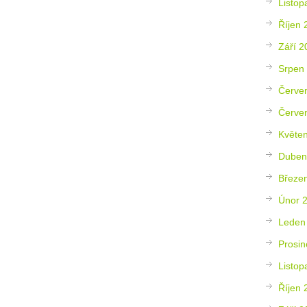
Listop
Říjen 
Září 2
Srpen
Červe
Červe
Květe
Duben
Březe
Únor 
Leden
Prosin
Listop
Říjen 