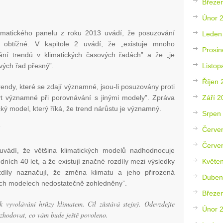
Březe
Únor 
imatického panelu z roku 2013 uvádí, že posuzování
Leden
e obtížné. V kapitole 2 uvádí, že „existuje mnoho
Prosin
ání trendů v klimatických časových řadách” a že „je
Listop
ových řad přesný”.
Říjen 
rendy, které se zdají významné, jsou-li posuzovány proti
Září 2
 významné při porovnávání s jinými modely”. Zpráva
ický model, který říká, že trend nárůstu je významný.
Srpen
Červe
í
Červe
uvádí, že většina klimatických modelů nadhodnocuje
Květe
dních 40 let, a že existují značné rozdíly mezi výsledky
zdíly naznačují, že změna klimatu a jeho přirozená
Duben
cích modelech nedostatečně zohledněny”.
Březe
 vyvolávání hrůzy klimatem. Cíl zůstává stejný. Odevzdejte
Únor 
ozhodovat, co vám bude ještě povoleno.