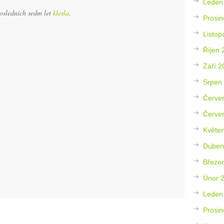
Leden
osledních sedm let
klesla
.
Prosin
Listop
Říjen 
Září 2
Srpen
Červe
Červe
Květe
Duben
Březe
Únor 
Leden
Prosin