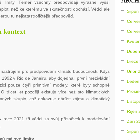
ARCH
é limity. Téměř všechny předpovídají výrazně vyšší
eplot, než ke kterému ve skutečnosti dochází. Vědci ale
Srpen
erou tu nejkatastrofičtější předpověď.
Červe
 kontext
Červe
Květe
Duben
Březe
Únor 
 nástrojem pro předpovídání klimatu budoucnosti. Když
ce 1992 v Rio de Janeiru, aby dojednali první mezivládní
Leden
zici pouze čtyři primitivní modely, které byly schopné
Prosin
O třicet let později existuje více než sto klimatických
mných skupin, což dokazuje nárůst zájmu o klimatický
Listop
Říjen 
v roce 2021 tři vědci za svůj příspěvek k modelování
Září 2
.
Srpen
ů má své limity