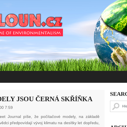
SEAR
ELY JSOU ČERNÁ SKŘÍŇKA
00 7:59
reet Journal píše, že počítačové modely, na základě
vědci předpovídají vývoj klimatu na desítky let dopředu,