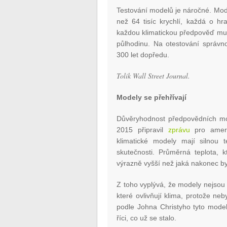
Testování modelů je náročné. Model
než 64 tisíc krychlí, každá o hr
každou klimatickou předpověď mus
půlhodinu. Na otestování správn
300 let dopředu.
Tolik Wall Street Journal.
Modely se přehřívají
Důvěryhodnost předpovědních mod
2015 připravil
zprávu
pro americ
klimatické modely mají silnou 
skutečnosti. Průměrná teplota, k
výrazně vyšší než jaká nakonec b
Z toho vyplývá, že modely nejsou 
které ovlivňují klima, protože ne
podle Johna Christyho tyto mode
říci, co už se stalo.