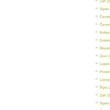
Září 2
Srpen
Červe
Červe
Květe
Duben
Březe
Únor 
Leden
Prosin
Listop
Říjen 
Září 2
Srpen