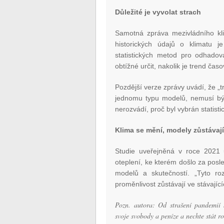
Důležité je vyvolat strach
Samotná zpráva mezivládního kl
historických údajů o klimatu j
statistických metod pro odhadov
obtížné určit, nakolik je trend čas
Pozdější verze zprávy uvádí, že „t
jednomu typu modelů, nemusí být
nerozvádí, proč byl vybrán statist
Klima se mění, modely zůstávaj
Studie uveřejněná v roce 2021 
oteplení, ke kterém došlo za posle
modelů a skutečností. „Tyto ro
proměnlivost zůstávají ve stávají
Pozn. autora: Od strašení pandemií k
svoje svobody a peníze a nechte stát r