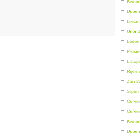
Květe
Duben
Březe
Únor 
Leden
Prosin
Listop
Říjen 
Září 2
Srpen
Červe
Červe
Květe
Duben