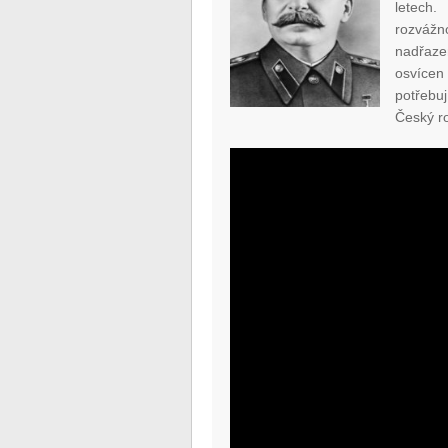
letech.
rozváž
nadřazen
osvícen 
potřebu
Český r