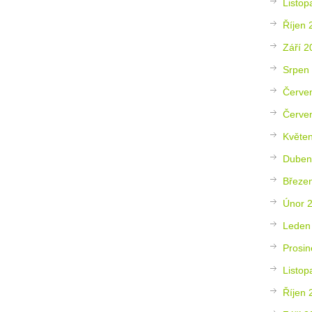
Listop
Říjen 
Září 2
Srpen
Červe
Červe
Květe
Duben
Březe
Únor 
Leden
Prosin
Listop
Říjen 