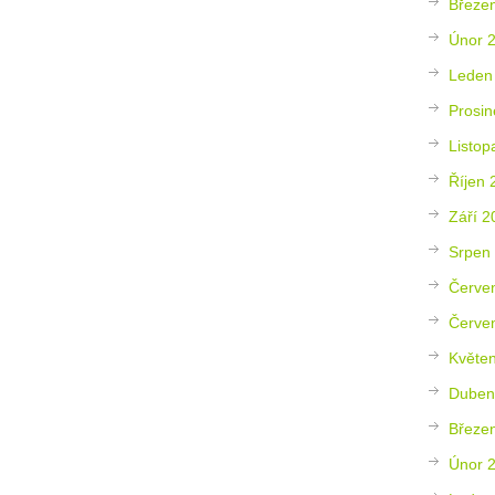
Březe
Únor 
Leden
Prosin
Listop
Říjen 
Září 2
Srpen
Červe
Červe
Květe
Duben
Březe
Únor 