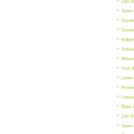
Září 2
Srpen
Červe
Červe
Květe
Duben
Březe
Únor 
Leden
Prosin
Listop
Říjen 
Září 2
Srpen