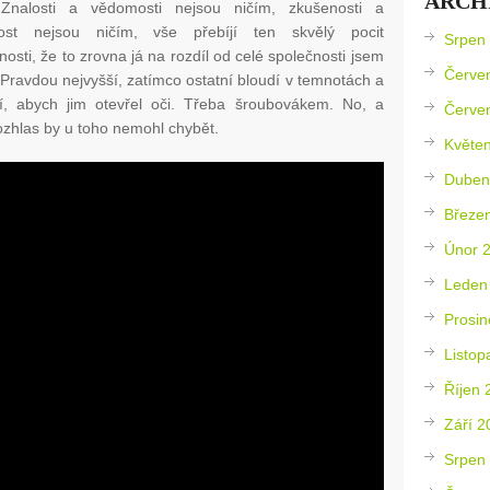
ARCH
 Znalosti a vědomosti nejsou ničím, zkušenosti a
nost nejsou ničím, vše přebíjí ten skvělý pocit
Srpen
osti, že to zrovna já na rozdíl od celé společnosti jsem
Červe
Pravdou nejvyšší, zatímco ostatní bloudí v temnotách a
jí, abych jim otevřel oči. Třeba šroubovákem. No, a
Červe
ozhlas by u toho nemohl chybět.
Květe
Duben
Březe
Únor 
Leden
Prosin
Listop
Říjen 
Září 2
Srpen