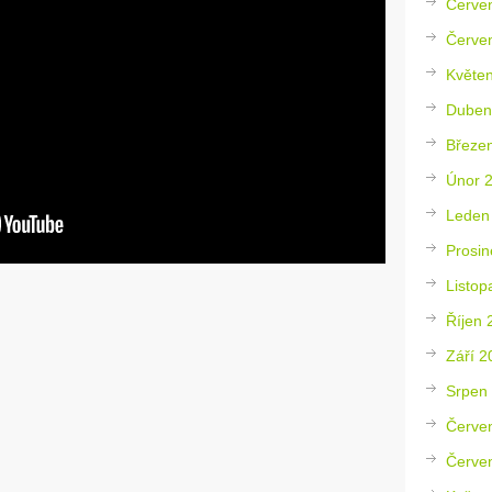
Červe
Červe
Květe
Duben
Březe
Únor 
Leden
Prosin
Listop
Říjen 
Září 2
Srpen
Červe
Červe