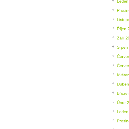
Leden
Prosin
Listop
Říjen 
Září 2
Srpen
Červe
Červe
Květe
Duben
Březe
Únor 
Leden
Prosin