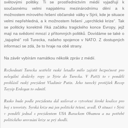
světovými politiky. Ti se prostřednictvím médií vyjadřují k
současnému velmi napjatému mezinárodnímu dění a k
možnostem mírového řešení občanské války v Sýrii, kde je situace
velmi nepřehledná, a k možnostem řešení „uprchlické krize“. Tak
se politicky korektně říká začátku tragického konce Evropy, jejž
mají na svědomí mnozí z přítomných politiků. Dovídáme se také o
„tajuplné“ roli Turecka, našeho spojence v NATO. Z dostupných
informací se zdá, že to hraje na obě strany.
Na závěr vybírám namátkou několik zpráv z médií.
Rozhodnutí Turecka sestřelit ruské letadlo mělo zajistit bezpečnost pro
nelegální dodávky ropy ze Sýrie do Turecka. V Paříži to v pondělí
prohlásil ruský prezident Vladimir Putin. Jeho turecký protějšek Recep
Tayyip Erdogan to odmítl.
Rusko bude podle prezidenta dál usilovat o vytvoření široké koalice pro
boj s teroristy. Syrská krize má jen politické řešení, uvedl. O situaci v Sýrii
v pondělí jednal s prezidentem USA Barackem Obamou a na potřebě
politického urovnání krize se prý shodli.