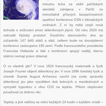
minutou ticha za oběti pařížských
atentátů zahájena v Paříži za
mimořádně přísných bezpečnostních
opatření konference OSN o klimatických
změnách. Z ní by měla vzejít nová
dohoda o snižování emisí skleníkových plynů. Od roku 2020 má
nahradit Kjótský protokol. Úvodního slavnostního dne se
zúčastnilo 147 šéfů států a vlád, celkem bude na dvoutýdenní
konferenci zastoupeno 195 zemí. Podle francouzského prezidenta
Francoise Hollanda si lidé s konferencí spojují naději, kterou
státníci nemají právo zklamat.
O co vlastně jde? V roce 1824 francouzský matematik a fyzik
Joseph Fourier objevil skleníkový jev. V roce 1896 švédský fyzik a
chemik Svante August Arrhenius navrhl (ne zcela správně)
skleníkový jev jako vysvětlení dob ledových a meziledových a
vymyslel hypotézu o vlivu CO2 na teplotu. Přitom oteplování
považoval za dobrou věc.
Teploty a jiné veličiny se mění každých 24 hodin v každém místě –