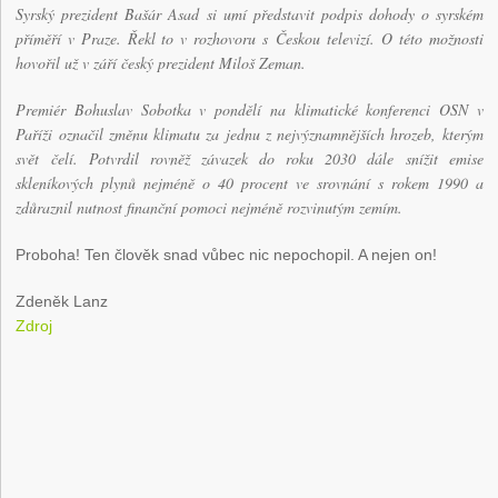
Syrský prezident Bašár Asad si umí představit podpis dohody o syrském
příměří v Praze. Řekl to v rozhovoru s Českou televizí. O této možnosti
hovořil už v září český prezident Miloš Zeman.
Premiér Bohuslav Sobotka v pondělí na klimatické konferenci OSN v
Paříži označil změnu klimatu za jednu z nejvýznamnějších hrozeb, kterým
svět čelí. Potvrdil rovněž závazek do roku 2030 dále snížit emise
skleníkových plynů nejméně o 40 procent ve srovnání s rokem 1990 a
zdůraznil nutnost finanční pomoci nejméně rozvinutým zemím.
Proboha! Ten člověk snad vůbec nic nepochopil. A nejen on!
Zdeněk Lanz
Zdroj