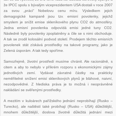
že IPCC spolu s bývalým viceprezidentem USA dostali v roce 2007
za svou „práci“ Nobelovu cenu míru. Výsledkem jejich
demagogické kampaně jsou tzv. emisní povolenky, jejichž
smyslem je snížit emise skleníkového plynu CO2 do atmosféry.
Jedna emisní povolenka odpovídá emisi jedné tuny CO2.
Následně byly povolenky zpoplatněny a čile se s nimi obchoduje.
A tak se zrodil kolosální podvod století. Prodejem těchto emisních
povolenek stát získává prostředky na takové programy, jako je
Zelená úsporám. A tak tedy spoříme.
Samozřejmě, životní prostředí musíme chránit. Ale racionálně, s
citem a aby to nebylo v příkrém rozporu s ekonomickými zájmy
jednotlivých zemí. Vydávat závratné částky na prakticky
neměřitelné snížení emisí skleníkových plynů je bláhové, naivní,
nezodpovědné. Z hlediska práva je to možná i neoprávněné
nakládání se svěřenými prostředky.
A mezitím v kuloárech pařížského jednání neprobíhají (Rusko –
Turecko), ale naštěstí také probíhají (Rusko – USA) důležitější,
mnohem důležitější, doslova životně důležitá jednání mezi