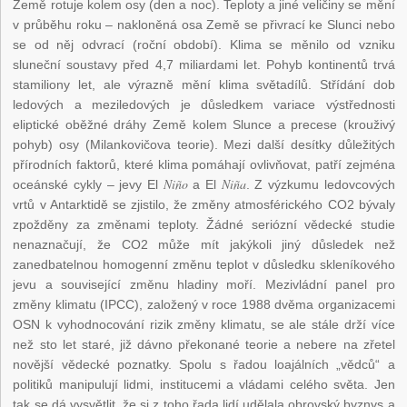
Země rotuje kolem osy (den a noc). Teploty a jiné veličiny se mění
v průběhu roku – nakloněná osa Země se přivrací ke Slunci nebo
se od něj odvrací (roční období). Klima se měnilo od vzniku
sluneční soustavy před 4,7 miliardami let. Pohyb kontinentů trvá
stamiliony let, ale výrazně mění klima světadílů. Střídání dob
ledových a meziledových je důsledkem variace výstřednosti
eliptické oběžné dráhy Země kolem Slunce a precese (krouživý
pohyb) osy (Milankovičova teorie). Mezi další desítky důležitých
přírodních faktorů, které klima pomáhají ovlivňovat, patří zejména
Niño
Niña
oceánské cykly – jevy El
a El
. Z výzkumu ledovcových
vrtů v Antarktidě se zjistilo, že změny atmosférického CO2 bývaly
zpožděny za změnami teploty. Žádné seriózní vědecké studie
nenaznačují, že CO2 může mít jakýkoli jiný důsledek než
zanedbatelnou homogenní změnu teplot v důsledku skleníkového
jevu a související změnu hladiny moří. Mezivládní panel pro
změny klimatu (IPCC), založený v roce 1988 dvěma organizacemi
OSN k vyhodnocování rizik změny klimatu, se ale stále drží více
než sto let staré, již dávno překonané teorie a nebere na zřetel
novější vědecké poznatky. Spolu s řadou loajálních „vědců“ a
politiků manipulují lidmi, institucemi a vládami celého světa. Jen
tak se dá vysvětlit, že si z toho řada lidí udělala obrovský byznys a