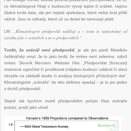
co klimatologové říkají o budoucím vývoji teplot či srážek, nejsou
žádná tvrdá data, ale jen nejisté spekulace, které nelze brát příliš
vážně. Jsou to odhady, které už za deset let nemusejí platit.
„Klimatologové předpovědi nedělají a v textu se samozřejmě od
LM:
začátku píše o scénářích a ne o předpovědích.“
Tvrdit, že scénář není předpověď
, je ale jen páně Metelkův
češtinářský omyl. Je to jako tvrdit, že mrkev není zelenina, nýbrž
mrkev. Slovník Merriam- Webster říká: „Předpovídat (forecast)
znamená vypočítat či predikovat (nějakou budoucí událost či stav)
obvykle na základě studie či analýzy dostupných příslušných dat“.
Klimatologické „scénáře“ do této definice spadají – je to jen jeden
z druhů předpovědí.
Stejně tak bychom mohli předpovědím počasí říkat scénáře
počasí, prašť jako uhoď.