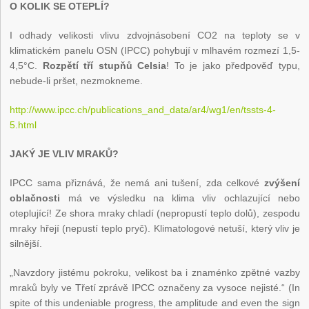
O KOLIK SE OTEPLÍ?
I odhady velikosti vlivu zdvojnásobení CO2 na teploty se v
klimatickém panelu OSN (IPCC) pohybují v mlhavém rozmezí 1,5-
4,5°C.
Rozpětí tří stupňů Celsia
! To je jako předpověď typu,
nebude-li pršet, nezmokneme.
http://www.ipcc.ch/publications_and_data/ar4/wg1/en/tssts-4-
5.html
JAKÝ JE VLIV MRAKŮ?
IPCC sama přiznává, že nemá ani tušení, zda celkové
zvýšení
oblačnosti
má ve výsledku na klima vliv ochlazující nebo
oteplující! Ze shora mraky chladí (nepropustí teplo dolů), zespodu
mraky hřejí (nepustí teplo pryč). Klimatologové netuší, který vliv je
silnější.
„Navzdory jistému pokroku, velikost ba i znaménko zpětné vazby
mraků byly ve Třetí zprávě IPCC označeny za vysoce nejisté.“ (In
spite of this undeniable progress, the amplitude and even the sign