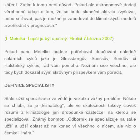
záření. Zatím k tomu není důvod. Pokud ale astronomové dodají
věrohodné údaje o tom, že se bude sluneční aktivita zvyšovat,
nebo snižovat, pak je možné je zabudovat do klimatických modelů
a zohlednit v prognózách.“
(
L.Metelka. Lepší je být opatrný. Ekolist 7.března 2007
)
Pokud pane Metelko budete potřebovat doučování ohledně
solárních cyklů jako je Gleissbergův, Suessův, Bondův či
Halštatský cyklus, rád vám pomohu. Neznám sice všechno, ale
tady bych dokázal svým skrovným příspěvkem vám poradit.
DEFINICE SPECIALISTY
Stále užší specializace ve vědě je vskutku vážný problém. Někdo
se chlubí, že je „klimatolog“, ale ve skutečnosti takový člověk
rozumí z klimatologie jen drobounké částečce, na kterou se
specializoval. Známý bonmot: „Odborník se specializuje na stále
užší a užší oblast až na konec ví všechno o ničem, ale nic o
čemkoli jiném.“