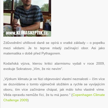
Zdůvodnění uhlíkové daně se opírá o vratké základy – o popelku
mezi vědami. Je to teprve mladý začínající obor. Asi jako
matematika v době před Pythagorem.
Kodaňská výzva, kterou kritici alarmismu vydali v roce 2009,
evokuje Sokratovo „Vím, že nic nevím“.
„Výzkum klimatu je ve fázi objevování vlastní neznalosti – čím více
se dozvídáme o tomto výjimečně složitém a rychle se vyvíjejícím
oboru, tím více začínáme chápat, jak málo toho vlastně víme.
Věda opravdu nemůže říci, že tu má jasno.“ (
Copenhagen Climate
Challenge 2009
)