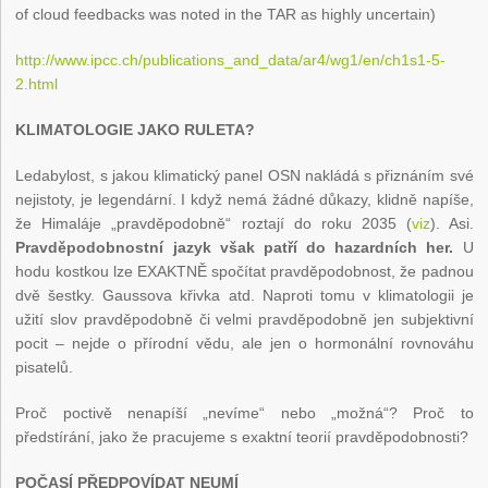
of cloud feedbacks was noted in the TAR as highly uncertain)
http://www.ipcc.ch/publications_and_data/ar4/wg1/en/ch1s1-5-
2.html
KLIMATOLOGIE JAKO RULETA?
Ledabylost, s jakou klimatický panel OSN nakládá s přiznáním své
nejistoty, je legendární. I když nemá žádné důkazy, klidně napíše,
že Himaláje „pravděpodobně“ roztají do roku 2035 (
viz
). Asi.
Pravděpodobnostní jazyk však patří do hazardních her.
U
hodu kostkou lze EXAKTNĚ spočítat pravděpodobnost, že padnou
dvě šestky. Gaussova křivka atd. Naproti tomu v klimatologii je
užití slov pravděpodobně či velmi pravděpodobně jen subjektivní
pocit – nejde o přírodní vědu, ale jen o hormonální rovnováhu
pisatelů.
Proč poctivě nenapíší „nevíme“ nebo „možná“? Proč to
předstírání, jako že pracujeme s exaktní teorií pravděpodobnosti?
POČASÍ PŘEDPOVÍDAT NEUMÍ