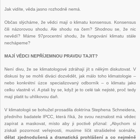
Jak vidíte, věda jasno rozhodně nemá.
Občas slýcháme, že vědci mají o klimatu konsensus. Konsensus
čili názorovou shodu. Ale shodu na čem? Shodnou se, že nic
nevědí? Máme 97procentní shodu, že fungování klimatu stále
nechápeme?
MAJÍ VĚDCI NEPŘÍJEMNOU PRAVDU TAJIT?
Není divu, že se klimatologové zdráhají jít s někým diskutovat. V
diskusi by se mohli diváci dozvědět, jak málo toho klimatologie –
nebo konkrétní úzce specializovaný odborník – o klimatu jako
celku vlastně ví. A ptali by se, když je to celé tak nejisté, proč tedy
mají platit tu uhlíkovou daň.
V klimatologii se bohužel prosadila doktrína Stephena Schneidera,
předního badatele IPCC, která říká, že svou neznalost má vědec
zapírat a maskovat, místo aby ji poctivě přiznal: „Abychom si
získali pozornost veřejnosti, musíme líčit strašidelné scénáře,
dělat zjednodušená a dramatická prohlášení a
co nejméně