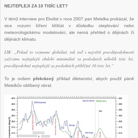
NEJTEPLEJI ZA 10 TISÍC LET?
V témž interview pro Ekolist v roce 2007 pan Metelka prokázal, že
sice rozumí šíření klíšťat v důsledku oteplování nebo
meteorologickému modelování, ale nemá přehled o dějinách či
dějinách klimatu.
LM: „Pokud to vezmeme globálně, tak teď s největší pravděpodobností
zažíváme nejteplejší období minimálně za posledních několik tisíc let,
pravděpodobně nejteplejší za posledních přibližně 10 tisíc let.“
To je ovšem
překrásný
příklad diletanství, abych použil páně
Metelkův oblíbený obrat.