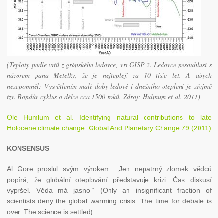
(Teploty podle vrtů z grónského ledovce, vrt GISP 2. Ledovce nesouhlasí s
názorem pana Metelky, že je nejtepleji za 10 tisíc let. A abych
nezapomněl: Vysvětlením malé doby ledové i dnešního oteplení je zřejmě
tzv. Bondův cyklus o délce cca 1500 roků. Zdroj: Hulmum et al. 2011)
Ole Humlum et al. Identifying natural contributions to late
Holocene climate change. Global And Planetary Change 79 (2011)
KONSENSUS
Al Gore proslul svým výrokem: „Jen nepatrný zlomek vědců
popírá, že globální oteplování představuje krizi. Čas diskusí
vypršel. Věda má jasno.“ (Only an insignificant fraction of
scientists deny the global warming crisis. The time for debate is
over. The science is settled).