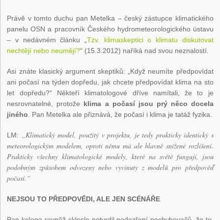
Právě v tomto duchu pan Metelka – český zástupce klimatického
panelu OSN a pracovník Českého hydrometeorologického ústavu
– v nedávném článku „
Tzv. klimaskeptici o klimatu diskutovat
nechtějí nebo neumějí?
“ (15.3.2012) naříká nad svou neznalostí.
Asi znáte klasický argument skeptiků: „Když neumíte předpovídat
ani počasí na týden dopředu, jak chcete předpovídat klima na sto
let dopředu?“ Někteří klimatologové dříve namítali, že to je
nesrovnatelné, protože
klima a počasí jsou prý něco docela
jiného
. Pan Metelka ale přiznává, že počasí i klima je tatáž fyzika.
„Klimatický model, použitý v projektu, je tedy prakticky identický s
LM:
meteorologickým modelem, oproti němu má ale hlavně snížené rozlišení.
Prakticky všechny klimatologické modely, které na světě fungují, jsou
podobným způsobem odvozeny nebo vyvinuty z modelů pro předpověď
počasí.“
NEJSOU TO PŘEDPOVĚDI, ALE JEN SCÉNÁŘE
Pan kolega rovněž sklesle potvrdil podezření pochybovačů, že to,