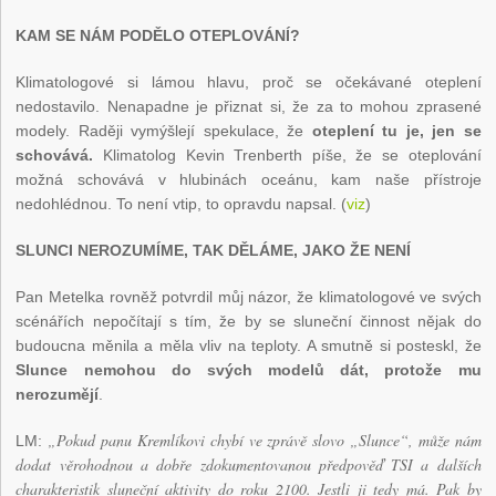
KAM SE NÁM PODĚLO OTEPLOVÁNÍ?
Klimatologové si lámou hlavu, proč se očekávané oteplení
nedostavilo. Nenapadne je přiznat si, že za to mohou zprasené
modely. Raději vymýšlejí spekulace, že
oteplení tu je, jen se
schovává.
Klimatolog Kevin Trenberth píše, že se oteplování
možná schovává v hlubinách oceánu, kam naše přístroje
nedohlédnou. To není vtip, to opravdu napsal. (
viz
)
SLUNCI NEROZUMÍME, TAK DĚLÁME, JAKO ŽE NENÍ
Pan Metelka rovněž potvrdil můj názor, že klimatologové ve svých
scénářích nepočítají s tím, že by se sluneční činnost nějak do
budoucna měnila a měla vliv na teploty. A smutně si posteskl, že
Slunce nemohou do svých modelů dát, protože mu
nerozumějí
.
„Pokud panu Kremlíkovi chybí ve zprávě slovo „Slunce“, může nám
LM:
dodat věrohodnou a dobře zdokumentovanou předpověď TSI a dalších
charakteristik sluneční aktivity do roku 2100. Jestli ji tedy má. Pak by