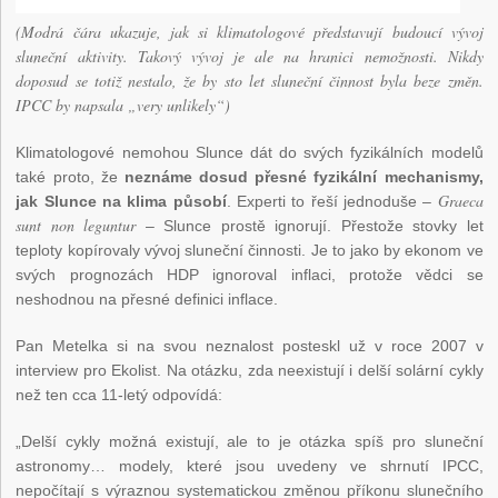
(Modrá čára ukazuje, jak si klimatologové představují budoucí vývoj
sluneční aktivity. Takový vývoj je ale na hranici nemožnosti. Nikdy
doposud se totiž nestalo, že by sto let sluneční činnost byla beze změn.
IPCC by napsala „very unlikely“)
Klimatologové nemohou Slunce dát do svých fyzikálních modelů
také proto, že
neznáme dosud přesné fyzikální mechanismy,
Graeca
jak Slunce na klima působí
. Experti to řeší jednoduše –
sunt non leguntur
– Slunce prostě ignorují. Přestože stovky let
teploty kopírovaly vývoj sluneční činnosti. Je to jako by ekonom ve
svých prognozách HDP ignoroval inflaci, protože vědci se
neshodnou na přesné definici inflace.
Pan Metelka si na svou neznalost posteskl už v roce 2007 v
interview pro Ekolist. Na otázku, zda neexistují i delší solární cykly
než ten cca 11-letý odpovídá:
„Delší cykly možná existují, ale to je otázka spíš pro sluneční
astronomy… modely, které jsou uvedeny ve shrnutí IPCC,
nepočítají s výraznou systematickou změnou příkonu slunečního