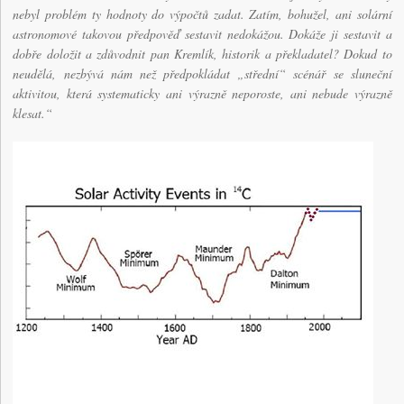
nebyl problém ty hodnoty do výpočtů zadat. Zatím, bohužel, ani solární
astronomové takovou předpověď sestavit nedokážou. Dokáže ji sestavit a
dobře doložit a zdůvodnit pan Kremlík, historik a překladatel? Dokud to
neudělá, nezbývá nám než předpokládat „střední“ scénář se sluneční
aktivitou, která systematicky ani výrazně neporoste, ani nebude výrazně
klesat.“