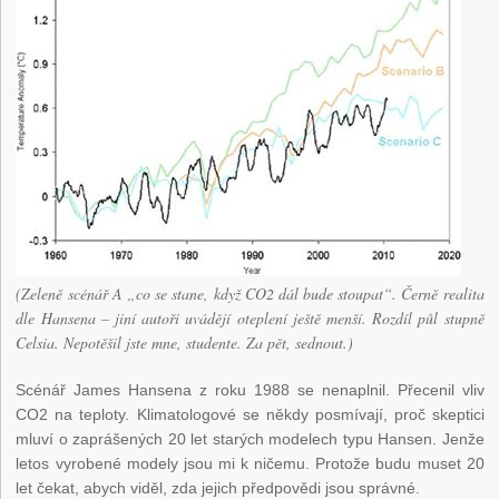
(Zeleně scénář A „co se stane, když CO2 dál bude stoupat“. Černě realita
dle Hansena – jiní autoři uvádějí oteplení ještě menší. Rozdíl půl stupně
Celsia. Nepotěšil jste mne, studente. Za pět, sednout.)
Scénář James Hansena z roku 1988 se nenaplnil. Přecenil vliv
CO2 na teploty. Klimatologové se někdy posmívají, proč skeptici
mluví o zaprášených 20 let starých modelech typu Hansen. Jenže
letos vyrobené modely jsou mi k ničemu. Protože budu muset 20
let čekat, abych viděl, zda jejich předpovědi jsou správné.