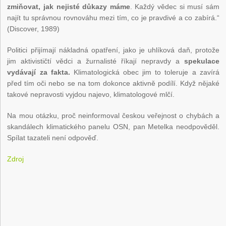
zmiňovat, jak nejisté důkazy máme
. Každý vědec si musí sám
najít tu správnou rovnováhu mezi tím, co je pravdivé a co zabírá.“
(Discover, 1989)
Politici přijímají nákladná opatření, jako je uhlíková daň, protože
jim aktivističtí vědci a žurnalisté říkají nepravdy a
spekulace
vydávají za fakta.
Klimatologická obec jim to toleruje a zavírá
před tím oči nebo se na tom dokonce aktivně podílí. Když nějaké
takové nepravosti vyjdou najevo, klimatologové mlčí.
Na mou otázku, proč neinformoval českou veřejnost o chybách a
skandálech klimatického panelu OSN, pan Metelka neodpověděl.
Spílat tazateli není odpověď.
Zdroj